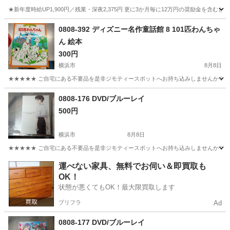
★新年度時給UP1,900円／残業・深夜2,375円 更に3か月毎に12万円の奨励金を含む
神奈川
藤沢市
その他
0808-392 ディズニー名作童話館 8 101匹わんちゃ
ん 絵本
300円
横浜市
8月8日
★★★★★ ご自宅にある不要品を是非ジモティースポットへお持ち込みしませんか？ 家
神奈川
横浜市
絵本
現地
0808-176 DVD/ブルーレイ
500円
横浜市
8月8日
★★★★★ ご自宅にある不要品を是非ジモティースポットへお持ち込みしませんか？ 家
神奈川
横浜市
DVD/ブルーレイ
ブルーレイ
運べない家具、無料でお伺い＆即買取も
OK！
状態が悪くてもOK！最大限買取します
プリフラ
Ad
0808-177 DVD/ブルーレイ