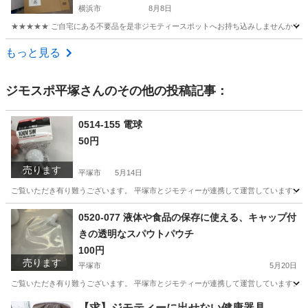
横浜市
8月8日
★★★★★ ご自宅にある不要品を是非ジモティースポットへお持ち込みしませんか？ 家
神奈川
横浜市
DVD/ブルーレイ
大奥
もっと見る
ジモスポ平塚
さんのその他の投稿記事：
0514-155 電球
50円
売ります
平塚市
5月14日
ご覧いただき有り難うございます。 平塚市とジモティーが連携して運営しています。 粗
神奈川
平塚市
スポーツ
リユース
0520-077 液体や食品の保存に使える、キャップ付
きの透明なスパウトパウチ
100円
売ります
平塚市
5月20日
ご覧いただき有り難うございます。 平塚市とジモティーが連携して運営しています。 粗
神奈川
平塚市
生活雑貨
【求】ジモティーに出せない健康器具