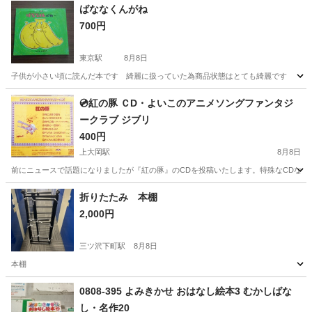
ばななくんがね
700円
東京駅
8月8日
子供が小さい頃に読んだ本です 綺麗に扱っていた為商品状態はとても綺麗です
神奈川
横浜市
東京駅
絵本
💿紅の豚 ＣD・よいこのアニメソングファンタジ
ークラブ ジブリ
400円
上大岡駅
8月8日
前にニュースで話題になりましたが『紅の豚』のCDを投稿いたします。特殊なCDなので
神奈川
横浜市
上大岡駅
CD
アニメソング
折りたたみ 本棚
2,000円
三ツ沢下町駅
8月8日
本棚
神奈川
横浜市
三ツ沢下町駅
その他
0808-395 よみきかせ おはなし絵本3 むかしばな
し・名作20