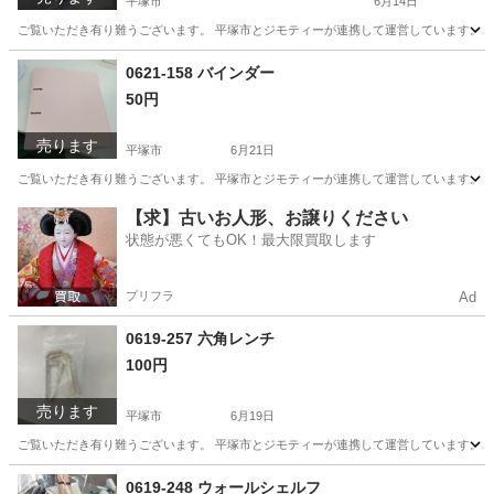
平塚市
6月14日
ご覧いただき有り難うございます。 平塚市とジモティーが連携して運営しています。 粗
神奈川
平塚市
おもちゃ
カプセルトイ
0621-158 バインダー
50円
売ります
平塚市
6月21日
ご覧いただき有り難うございます。 平塚市とジモティーが連携して運営しています。 粗
神奈川
平塚市
収納家具
リユース
【求】古いお人形、お譲りください
状態が悪くてもOK！最大限買取します
プリフラ
Ad
0619-257 六角レンチ
100円
売ります
平塚市
6月19日
ご覧いただき有り難うございます。 平塚市とジモティーが連携して運営しています。 粗
神奈川
平塚市
その他
リユース
0619-248 ウォールシェルフ