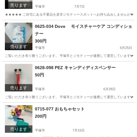
売ります
平塚市
7月7日
★★★★★ ご自宅にある不要品を是非ジモティースポットへお持ち込みしませんか？ 家
神奈川
平塚市
収納家具
クリアファイル
0625-034 Dove モイスチャーケア コンディショ
ナー
300円
売ります
平塚市
6月25日
ご覧いただき有り難うございます。 平塚市とジモティーが連携して運営しています。 粗
神奈川
平塚市
ヘアケア
リユース
0628-098 PEZ キャンディディスペンサー
50円
売ります
平塚市
6月28日
ご覧いただき有り難うございます。 平塚市とジモティーが連携して運営しています。 粗
神奈川
平塚市
おもちゃ
リユース
0715-077 おもちゃセット
200円
売ります
平塚市
7月15日