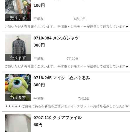
100円
売ります
平塚市
6月19日
ご覧いただき有り難うございます。 平塚市とジモティーが連携して運営しています。 粗
神奈川
平塚市
家庭用品
リユース
0710-384 メンズ/シャツ
300円
売ります
平塚市
7月10日
ご覧いただき有り難うございます。 平塚市とジモティーが連携して運営しています。 粗
神奈川
平塚市
シャツ
リユース
0718-245 マイク ぬいぐるみ
300円
売ります
平塚市
7月18日
★★★★★ ご自宅にある不要品を是非ジモティースポットへお持ち込みしませんか？ 家
神奈川
平塚市
おもちゃ
マイク
0707-110 クリアファイル
50円