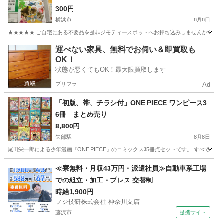
300円
横浜市
8月8日
★★★★★ ご自宅にある不要品を是非ジモティースポットへお持ち込みしませんか？ 家
神奈川
横浜市
絵本
現地
運べない家具、無料でお伺い＆即買取も
OK！
状態が悪くてもOK！最大限買取します
プリフラ
Ad
「初版、帯、チラシ付」ONE PIECE ワンピース3
6冊 まとめ売り
8,800円
矢部駅
8月8日
尾田栄一郎による少年漫画『ONE PIECE』のコミックス35冊点セットです。 すべて
神奈川
相模原市
矢部駅
マンガ、コミック、アニメ
≪寮無料・月収43万円・派遣社員≫自動車系工場
での組立・加工・プレス 交替制
時給1,900円
フジ技研株式会社 神奈川支店
藤沢市
提携サイト