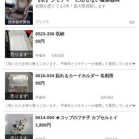
状態が悪くてもOK！最大限買取します
プリフラ
Ad
0523-338 収納
50円
売ります
平塚市
5月23日
ご覧いただき有り難うございます。 平塚市とジモティーが連携して運営しています。 粗
神奈川
平塚市
生活雑貨
0616-034 貼れるカードホルダー 名刺用
50円
売ります
平塚市
6月16日
ご覧いただき有り難うございます。 平塚市とジモティーが連携して運営しています。 粗
神奈川
平塚市
インテリア雑貨/小物
リユース
0614-004 ★コップのフチ子 カプセルトイ
1,800円
売ります