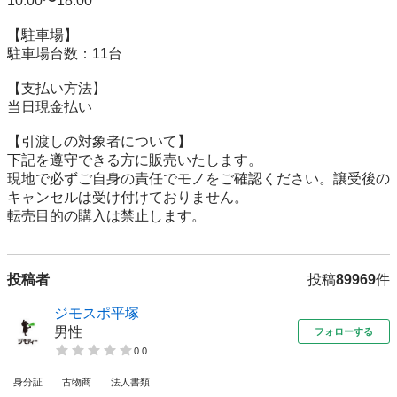
10:00〜18:00

【駐⾞場】

駐車場台数：11台

【⽀払い⽅法】

当日現金払い

【引渡しの対象者について】

下記を遵守できる⽅に販売いたします。

現地で必ずご⾃⾝の責任でモノをご確認ください。譲受後の
キャンセルは受け付けておりません。

転売⽬的の購⼊は禁⽌します。
投稿者
投稿
89969
件
ジモスポ平塚
男性
フォローする
0.0
身分証
古物商
法人書類