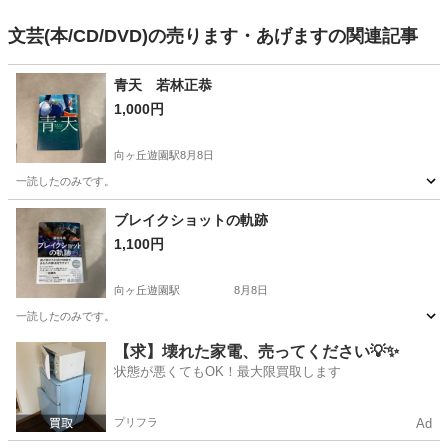
文芸(本/CD/DVD)の売ります・あげますの関連記事
青天 若林正恭
1,000円
向ヶ丘遊園駅
8月8日
一読したのみです。
神奈川
川崎市
向ヶ丘遊園駅
文芸
ブレイクショットの軌跡
1,100円
向ヶ丘遊園駅
8月8日
一読したのみです。
神奈川
川崎市
向ヶ丘遊園駅
文芸
【求】壊れた家電、売ってください💡✨
状態が悪くてもOK！最大限買取します
プリフラ
Ad