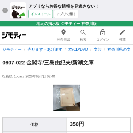
アプリならお得な情報を見逃さない！
インストール
アプリで開く
地元の掲示板 ジモティー 神奈川版
神奈川県
検索
ログイン
投稿
ジモティー
売ります・あげます
本/CD/DVD
文芸
神奈川県の文
0607-022 金閣寺/三島由紀夫/新潮文庫
投稿ID: 1poacv
2026年6月7日 02:40
350円
価格