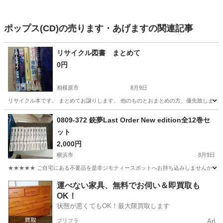
ポップス(CD)の売ります・あげますの関連記事
リサイクル図書 まとめて
0円
相模原市
8月9日
リサイクル本です。 まとめてお譲りします。 他のものとおまとめの方、優先致します
神奈川
相模原市
本/CD/DVD
譲り
0809-372 銃夢Last Order New edition全12巻セ
ット
2,000円
横浜市
8月9日
★★★★★ ご自宅にある不要品を是非ジモティースポットへお持ち込みしませんか？ 家
神奈川
横浜市
マンガ、コミック、アニメ
銃夢
運べない家具、無料でお伺い＆即買取も
OK！
状態が悪くてもOK！最大限買取します
プリフラ
Ad