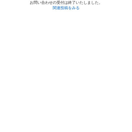
お問い合わせの受付は終了いたしました。
関連投稿をみる
初めての方へ
利用規約
プライバシーポリシー
プライバシー・ステートメント
健全化に資する運用方針
お問い合わせ
運営会社
サイトマップ
ご利用ガイド
フリーワードで探す
PC版で表示
都道府県選択
特定商取引法の表示
利用者情報の外部送信について
© 2011-
2026
Jmty, Inc.