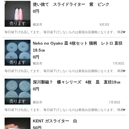
神奈川
横浜市
その他
使い捨て スライドライター 紫 ピンク
0円
売ります
横浜市
8月3日
毎日値下げ出品してます。 毎日値下げしないものは最低出品価格になります。 簡易検
神奈川
横浜市
その他
Neko no Oyako 皿 4枚セット 猫柄 レトロ 直径
18.5㎝
0円
売ります
横浜市
7月30日
毎日値下げ出品してます。 毎日値下げしないものは最低出品価格になります。 簡易検
神奈川
横浜市
食器
深川製磁？ 蝶々シリーズ 4枚 皿 直径19㎝
0円
売ります
横浜市
7月30日
毎日値下げ出品してます。 毎日値下げしないものは最低出品価格になります。 簡易検
神奈川
横浜市
食器
KENT ガスライター 白
50円