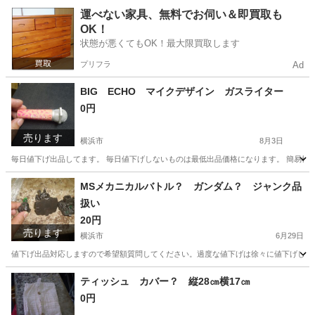
神奈川
横浜市
その他
使い捨てライター
運べない家具、無料でお伺い＆即買取も
OK！
状態が悪くてもOK！最大限買取します
プリフラ
Ad
BIG ECHO マイクデザイン ガスライター
0円
売ります
横浜市
8月3日
毎日値下げ出品してます。 毎日値下げしないものは最低出品価格になります。 簡易検
神奈川
横浜市
その他
ガス
MSメカニカルバトル？ ガンダム？ ジャンク品
扱い
20円
売ります
横浜市
6月29日
値下げ出品対応しますので希望額質問してください。過度な値下げは徐々に値下げしてそ
神奈川
横浜市
その他
ティッシュ カバー？ 縦28㎝横17㎝
0円