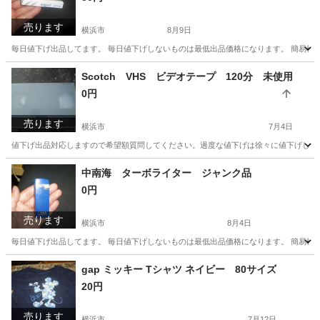
売ります
横浜市
8月9日
毎日値下げ出品してます。 毎日値下げしないものは最低出品価格になります。 簡易検
神奈川
横浜市
その他
ガス
Scotch VHS ビデオテープ 120分 未使用
0円
売ります
横浜市
7月4日
値下げ出品対応しますので希望額質問してください。過度な値下げは徐々に値下げしてそ
神奈川
横浜市
その他
中南海 ターボライター ジャンク品
0円
売ります
横浜市
8月4日
毎日値下げ出品してます。 毎日値下げしないものは最低出品価格になります。 簡易検
神奈川
横浜市
その他
ジャンク品
gap ミッキー Tシャツ ネイビー 80サイズ
20円
売ります
横浜市
7月12日