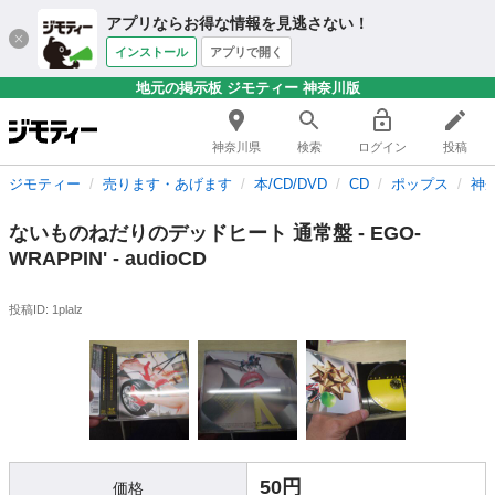
アプリならお得な情報を見逃さない！
インストール
アプリで開く
地元の掲示板 ジモティー 神奈川版
神奈川県
検索
ログイン
投稿
ジモティー
売ります・あげます
本/CD/DVD
CD
ポップス
神
ないものねだりのデッドヒート 通常盤 - EGO-
WRAPPIN' - audioCD
投稿ID: 1plalz
50円
価格