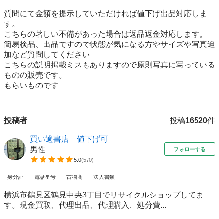
質問にて金額を提示していただければ値下げ出品対応しま
す。

こちらの著しい不備があった場合は返品返金対応します。

簡易検品、出品ですので状態が気になる方やサイズや写真追
加など質問してください

こちらの説明掲載ミスもありますので原則写真に写っている
ものの販売です。

もらいものです
投稿者
投稿
16520
件
買い適書店 値下げ可
男性
フォローする
5.0
(
570
)
身分証
電話番号
古物商
法人書類
横浜市鶴見区鶴見中央3丁目でリサイクルショップしてま
す。現金買取、代理出品、代理購入、処分費...