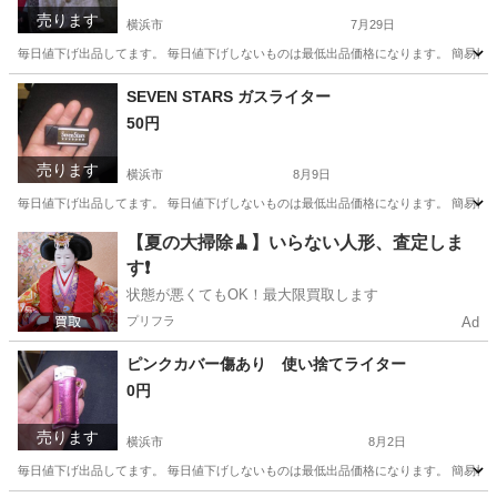
売ります
横浜市
7月29日
毎日値下げ出品してます。 毎日値下げしないものは最低出品価格になります。 簡易検
神奈川
横浜市
その他
ティッシュ
SEVEN STARS ガスライター
50円
売ります
横浜市
8月9日
毎日値下げ出品してます。 毎日値下げしないものは最低出品価格になります。 簡易検
神奈川
横浜市
その他
ガス
【夏の大掃除🧹】いらない人形、査定しま
す❗️
状態が悪くてもOK！最大限買取します
プリフラ
Ad
ピンクカバー傷あり 使い捨てライター
0円
売ります
横浜市
8月2日
毎日値下げ出品してます。 毎日値下げしないものは最低出品価格になります。 簡易検