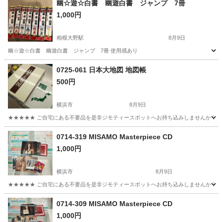
幽☆遊☆白書 幽遊白書 ジャンプ 7冊
1,000円
相模大野駅
8月9日
幽☆遊☆白書 幽遊白書 ジャンプ 7冊 使用感あり
神奈川
相模原市
相模大野駅
マンガ、コミック、アニメ
0725-061 日本大地図 地図帳
500円
幽遊白書
横浜市
8月9日
★★★★★ ご自宅にある不要品を是非ジモティースポットへお持ち込みしませんか？ 家
神奈川
横浜市
参考書
地図帳
0714-319 MISAMO Masterpiece CD
1,000円
横浜市
8月9日
★★★★★ ご自宅にある不要品を是非ジモティースポットへお持ち込みしませんか？ 家
神奈川
横浜市
CD
現地
0714-309 MISAMO Masterpiece CD
1,000円