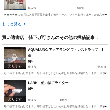
横浜市
8月9日
★★★★★ ご自宅にある不要品を是非ジモティースポットへお持ち込みしませんか？ 家
神奈川
横浜市
CD
現地
もっと見る
買い適書店 値下げ可
さんのその他の投稿記事：
AQUALUNG アクアラング フィンストラップ 1
個
0円
売ります
横浜市
7月23日
毎日値下げ出品してます。 毎日値下げしないものは最低出品価格になります。 簡易検
神奈川
横浜市
その他
アクアラング
LARK 使い捨てライター
0円
売ります
横浜市
8月2日
毎日値下げ出品してます。 毎日値下げしないものは最低出品価格になります。 簡易検