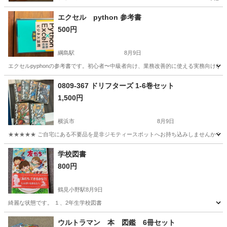
エクセル python 参考書
500円
綱島駅
8月9日
エクセルpyphonの参考書です。初心者〜中級者向け、業務改善的に使える実務向けな
神奈川
横浜市
綱島駅
パソコン
0809-367 ドリフターズ 1-6巻セット
1,500円
横浜市
8月9日
★★★★★ ご自宅にある不要品を是非ジモティースポットへお持ち込みしませんか？ 家
神奈川
横浜市
マンガ、コミック、アニメ
学校図書
800円
鶴見小野駅
8月9日
綺麗な状態です。 １、2年生学校図書
神奈川
横浜市
鶴見小野駅
絵本
ウルトラマン 本 図鑑 6冊セット