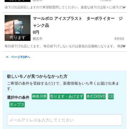
値下げ出品対応しますので希望額質問してください。過度な値下げは徐々に値下げしてそ
神奈川
横浜市
ベビー用品
マールボロ アイスブラスト ターボライター ジ
ャンク品
0円
売ります
横浜市
8月6日
毎日値下げ出品してます。 毎日値下げしないものは最低出品価格になります。 簡易検
神奈川
横浜市
その他
マールボロ
ページTOPへ
欲しいモノが見つからなかった方
ご希望の条件を登録するだけで、新着情報をいち早くお届け出来ま
す。
神奈川県
売ります・あげます
本/CD/DVD
CD
選択中の条件
ポップス