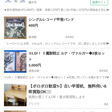
藤沢市
提携サイト
★新年度時給UP1,900円／残業・深夜2,375円 更に3か月毎に12万円の奨励金を含む
神奈川
藤沢市
その他
シングルレコード甲斐バンド
400円
根岸駅
8月9日
「ヒーローになる時、それは今」のシングルレコードです。試し聴きしましたが音飛び
神奈川
横浜市
根岸駅
その他
レコード
☆LD/Ⅰ Ⅱ魔獣戦士 ルナ・ヴァルガー◆2枚セッ
ト
3,000円
港南台駅
8月9日
☆LD/Ⅰ Ⅱ魔獣戦士 ルナ・ヴァルガー◆2枚セット ●写真に写っている物が全てです
神奈川
横浜市
港南台駅
その他
【ボロボロ歓迎✨】古い学習机、無料伺い&
即買取OK🙆‍♀️
状態が悪くてもOK！最大限買取します
プリフラ
Ad