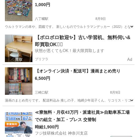
1,000円
八丁畷駅
8月9日
ウルトラマンの本や、図鑑です。 新しいものでウルトラマンデッカー（2022）となりま
神奈川
横浜市
八丁畷駅
その他
ウルトラマン
【ボロボロ歓迎✨】古い学習机、無料伺い&
即買取OK🙆‍♀️
状態が悪くてもOK！最大限買取します
プリフラ
Ad
【オンライン決済・配送可】漫画まとめ売り
6,500円
三崎口駅
8月9日
漫画のまとめ売りです。 配送料込み 推しの子、地縛少年花子くん、リコリス・リコイ
神奈川
三浦市
三崎口駅
マンガ、コミック、アニメ
漫画
≪寮無料・月収43万円・派遣社員≫自動車系工場
での組立・加工・プレス 交替制
時給1,900円
フジ技研株式会社 神奈川支店