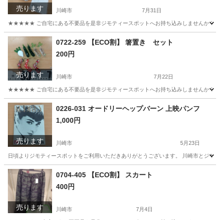
売ります
川崎市
7月31日
★★★★★ ご自宅にある不要品を是非ジモティースポットへお持ち込みしませんか？ 家
神奈川
川崎市
季節、空調家電
現地
0722-259 【ECO割】 箸置き セット
200円
売ります
川崎市
7月22日
★★★★★ ご自宅にある不要品を是非ジモティースポットへお持ち込みしませんか？ 家
神奈川
川崎市
生活雑貨
現地
0226-031 オードリーヘップバーン 上映パンフ
1,000円
売ります
川崎市
5月23日
日頃よりジモティースポットをご利用いただきありがとうございます。 川崎市とジモティ
神奈川
川崎市
本/CD/DVD
リユース
0704-405 【ECO割】 スカート
400円
売ります
川崎市
7月4日