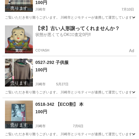
100円
売ります
川崎市
7月10日
ご覧いただき有り難うございます。 川崎市とジモティーが連携して運営しています。 粗
神奈川
川崎市
季節、空調家電
リユース
【求】古い人形譲ってくれませんか？
状態が悪くてもOK🙆‍♀️査定0円‼️
COYASH
Ad
0527-292 子供服
100円
売ります
川崎市
5月27日
ご覧いただき有り難うございます。 川崎市とジモティーが連携して運営しています。 粗
神奈川
川崎市
キッズ用品
リユース
0518-342 【ECO割】 本
100円
売ります
川崎市
7月6日
ご覧いただき有り難うございます。 川崎市とジモティーが連携して運営しています。 粗