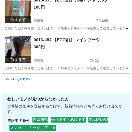
0613-353 【ECO割】 消毒ハンドミルク
100円
売ります
川崎市
7月12日
ご覧いただき有り難うございます。 川崎市とジモティーが連携して運営しています。 粗
神奈川
川崎市
ボディケア
リユース
0613-484 【ECO割】 レインブーツ
300円
売ります
川崎市
7月2日
ご覧いただき有り難うございます。 川崎市とジモティーが連携して運営しています。 粗
神奈川
川崎市
靴
リユース
ページTOPへ
欲しいモノが見つからなかった方
ご希望の条件を登録するだけで、新着情報をいち早くお届け出来ま
す。
神奈川県
売ります・あげます
本/CD/DVD
選択中の条件
マンガ、コミック、アニメ