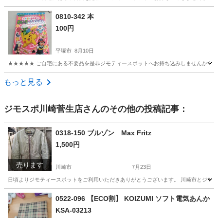
神奈川
平塚市
絵本
現地
0810-342 本
100円
平塚市
8月10日
★★★★★ ご自宅にある不要品を是非ジモティースポットへお持ち込みしませんか？ 家
神奈川
平塚市
絵本
現地
もっと見る
ジモスポ川崎菅生店
さんのその他の投稿記事：
0318-150 ブルゾン Max Fritz
1,500円
売ります
川崎市
7月23日
日頃よりジモティースポットをご利用いただきありがとうございます。 川崎市とジモティ
神奈川
川崎市
服/ファッション
リユース
0522-096 【ECO割】 KOIZUMI ソフト電気あんか
KSA-03213