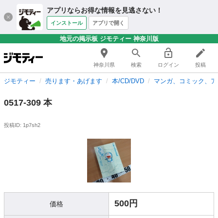
アプリならお得な情報を見逃さない！
インストール
アプリで開く
地元の掲示板 ジモティー 神奈川版
神奈川県
検索
ログイン
投稿
ジモティー
売ります・あげます
本/CD/DVD
マンガ、コミック、ア
0517-309 本
投稿ID: 1p7sh2
500円
価格