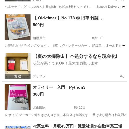
ベネッセ「こどもちゃれんじEnglish」の絵本3冊セットです。 ・Speedy Delivery!（1月号） ・The Je
神奈川
川崎市
柿生駅
絵本
こどもちゃれんじ
【 Old-timer 】No.173 📖 旧車 雑誌 ，
500円
相模原市
8月10日
ご観覧 ありがとうございます 。 旧車 ，ヴィンテージカー ， 絶版車 ，オールドカー ，系の
神奈川
相模原市
その他
Old
【夏の大掃除🧹】本処分するなら現金化❗️
状態が悪くてもOK！最大限買取します
プリフラ
Ad
オライリー 入門 Python3
300円
北山田駅
8月10日
A5サイズ マーカーで線引きがあります。本自体は綺麗です。 受け渡し場所は都筑区
神奈川
横浜市
北山田駅
理学、工学
自体
≪寮無料・月収43万円・派遣社員≫自動車系工場