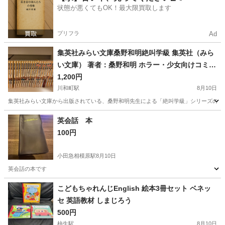
状態が悪くてもOK！最大限買取します
プリフラ
Ad
集英社みらい文庫桑野和明絶叫学級 集英社（みら
い文庫） 著者：桑野和明 ホラー・少女向けコミッ
ク・小説
1,200円
川和町駅
8月10日
集英社みらい文庫から出版されている、桑野和明先生による「絶叫学級」シリーズのまとめ
神奈川
横浜市
川和町駅
マンガ、コミック、アニメ
英会話 本
100円
絶叫学級
小田急相模原駅
8月10日
英会話の本です
神奈川
相模原市
小田急相模原駅
語学、辞書
こどもちゃれんじEnglish 絵本3冊セット ベネッ
セ 英語教材 しまじろう
500円
柿生駅
8月10日