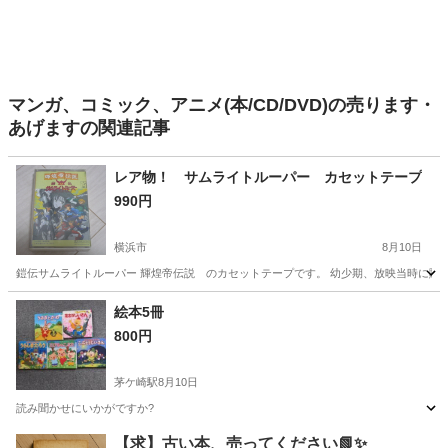
マンガ、コミック、アニメ(本/CD/DVD)の売ります・
あげますの関連記事
レア物！ サムライトルーパー カセットテープ
990円
横浜市
8月10日
鎧伝サムライトルーパー 輝煌帝伝説 のカセットテープです。 幼少期、放映当時に購入
神奈川
横浜市
その他
カセットテープ
絵本5冊
800円
茅ケ崎駅
8月10日
読み聞かせにいかがですか?
神奈川
茅ヶ崎市
茅ケ崎駅
絵本
【求】古い本、売ってください📗✨