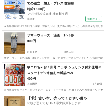
での組立・加工・プレス 交替制
時給1,900円
フジ技研株式会社 神奈川支店
藤沢市
提携サイト
★新年度時給UP1,900円／残業・深夜2,375円 更に3か月毎に12万円の奨励金を含む
神奈川
藤沢市
その他
サマーウォーズ 漫画 1〜3巻
900円
宮前平駅
8月10日
サマーウォーズの漫画 3巻セットです。 取りに来てくださる方いましたら 宮前平駅
神奈川
川崎市
宮前平駅
本/CD/DVD
漫画
📖コロちゃお 1月号 コラボ シュリンク付未使用※
スタートデッキ無しの雑誌のみ
400円
上大岡駅
8月10日
※お値段で分かるかと思いますが、スタートデッキ無しの冊子のみのお譲りとなりますので
神奈川
横浜市
上大岡駅
雑誌
シュリンク
【求】古い本、売ってください📗✨
状態が悪くてもOK！最大限買取します