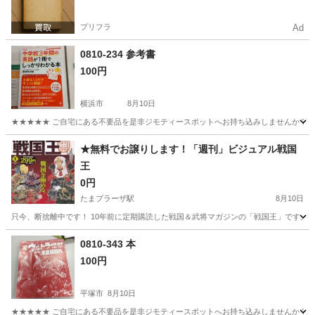
プリフラ
Ad
0810-234 参考書
100円
横浜市
8月10日
★★★★★ ご自宅にある不要品を是非ジモティースポットへお持ち込みしませんか？ 家
神奈川
横浜市
参考書
現地
★無料でお譲りします！「週刊」ビジュアル戦国
王
0円
たまプラーザ駅
8月10日
只今、断捨離中です！ 10年前に定期購読した戦国＆武将マガジンの「戦国王」です。 週刊ビジュア
神奈川
横浜市
たまプラーザ駅
雑誌
0810-343 本
100円
平塚市
8月10日
★★★★★ ご自宅にある不要品を是非ジモティースポットへお持ち込みしませんか？ 家