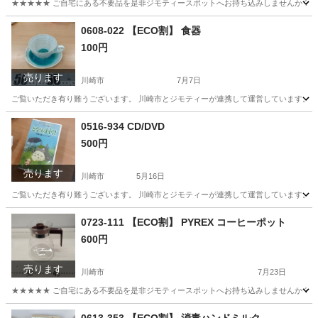
★★★★★ ご自宅にある不要品を是非ジモティースポットへお持ち込みしませんか？ 家
神奈川
川崎市
スカート
現地
0608-022 【ECO割】 食器
100円
売ります
川崎市
7月7日
ご覧いただき有り難うございます。 川崎市とジモティーが連携して運営しています。 粗
神奈川
川崎市
食器
リユース
0516-934 CD/DVD
500円
売ります
川崎市
5月16日
ご覧いただき有り難うございます。 川崎市とジモティーが連携して運営しています。 粗
神奈川
川崎市
DVD/ブルーレイ
リユース
0723-111 【ECO割】 PYREX コーヒーポット
600円
売ります
川崎市
7月23日
★★★★★ ご自宅にある不要品を是非ジモティースポットへお持ち込みしませんか？ 家
神奈川
川崎市
食器
コーヒーポット