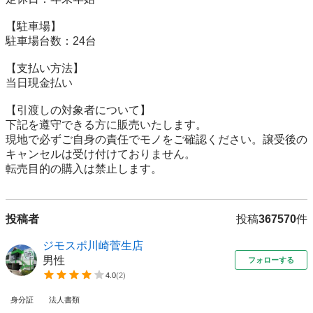
【駐⾞場】

駐車場台数：24台

【⽀払い⽅法】

当日現金払い

【引渡しの対象者について】

下記を遵守できる⽅に販売いたします。

現地で必ずご⾃⾝の責任でモノをご確認ください。譲受後の
キャンセルは受け付けておりません。

転売⽬的の購⼊は禁⽌します。
投稿者
投稿
367570
件
ジモスポ川崎菅生店
男性
フォローする
4.0
(
2
)
身分証
法人書類