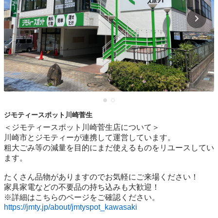
ジモティースポット川崎菅生
＜ジモティースポット川崎菅生店について＞

川崎市とジモティーが連携して運営しています。

粗⼤ごみ等の減量を⽬的にまだ使えるものをリユースしてい
ます。

たくさん品物がありますのでお気軽にご来場ください！

家具家電などの不要品の持ち込みも大歓迎！

https://jmty.jp/about/jmtyspot_kawasaki