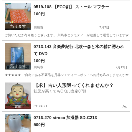
神奈川
川崎市
ビジネス、経済
リユース
0519-108 【ECO割】 ストール マフラー
100円
売ります
川崎市
7月7日
ご覧いただき有り難うございます。 川崎市とジモティーが連携して運営しています。 粗
神奈川
川崎市
小物
リユース
0713-143 音楽夢紀行 北欧〜森と水の精に誘われ
て DVD
100円
売ります
川崎市
7月13日
★★★★★ ご自宅にある不要品を是非ジモティースポットへお持ち込みしませんか？ 家
神奈川
川崎市
DVD/ブルーレイ
DVD
【求】古い人形譲ってくれませんか？
状態が悪くてもOK🙆‍♀️査定0円‼️
COYASH
Ad
0716-270 siroca 加湿器 SD-C213
500円