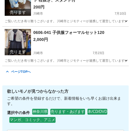
ト 栓抜き、スタンド付
200円
売ります
川崎市
7月10日
ご覧いただき有り難うございます。 川崎市とジモティーが連携して運営しています。 粗
神奈川
川崎市
食器
栓抜き
0606-041 子供服フォーマルセット120
2,000円
売ります
川崎市
7月23日
ご覧いただき有り難うございます。 川崎市とジモティーが連携して運営しています。 粗
神奈川
川崎市
スーツ
リユース
ページTOPへ
欲しいモノが見つからなかった方
ご希望の条件を登録するだけで、新着情報をいち早くお届け出来ま
す。
神奈川県
売ります・あげます
本/CD/DVD
選択中の条件
マンガ、コミック、アニメ