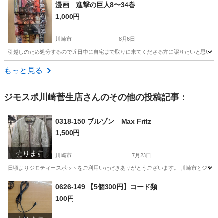
神奈川
小田原市
緑町駅
マンガ、コミック、アニメ
漫画 進撃の巨人8〜34巻
1,000円
川崎市
8月6日
引越しのため処分するので近日中に自宅まで取りに来てくださる方に譲りたいと思います。 
神奈川
川崎市
マンガ、コミック、アニメ
進撃の巨人
もっと見る
ジモスポ川崎菅生店
さんのその他の投稿記事：
0318-150 ブルゾン Max Fritz
1,500円
売ります
川崎市
7月23日
日頃よりジモティースポットをご利用いただきありがとうございます。 川崎市とジモティ
神奈川
川崎市
服/ファッション
リユース
0626-149 【5個300円】コード類
100円