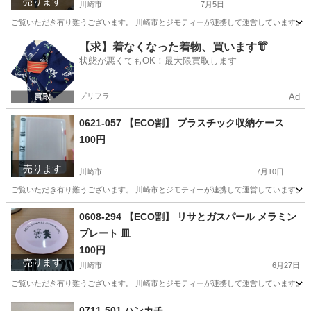
売ります
川崎市
7月5日
ご覧いただき有り難うございます。 川崎市とジモティーが連携して運営しています。 粗
神奈川
川崎市
その他
リユース
【求】着なくなった着物、買います👘
状態が悪くてもOK！最大限買取します
プリフラ
Ad
0621-057 【ECO割】 プラスチック収納ケース
100円
売ります
川崎市
7月10日
ご覧いただき有り難うございます。 川崎市とジモティーが連携して運営しています。 粗
神奈川
川崎市
収納家具
リユース
0608-294 【ECO割】 リサとガスパール メラミン
プレート 皿
100円
売ります
川崎市
6月27日
ご覧いただき有り難うございます。 川崎市とジモティーが連携して運営しています。 粗
神奈川
川崎市
食器
リユース
0711-501 ハンカチ