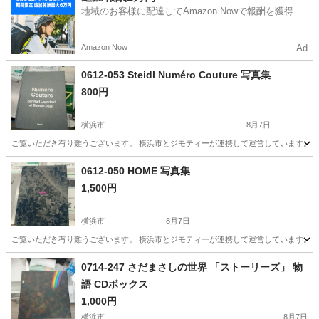
地域のお客様に配達してAmazon Nowで報酬を獲得し
ましょう
Amazon Now
Ad
0612-053 Steidl Numéro Couture 写真集
800円
横浜市
8月7日
ご覧いただき有り難うございます。 横浜市とジモティーが連携して運営しています。 粗
神奈川
横浜市
写真集
リユース
0612-050 HOME 写真集
1,500円
横浜市
8月7日
ご覧いただき有り難うございます。 横浜市とジモティーが連携して運営しています。 粗
神奈川
横浜市
写真集
リユース
0714-247 さだまさしの世界 「ストーリーズ」 物
語 CDボックス
1,000円
横浜市
8月7日