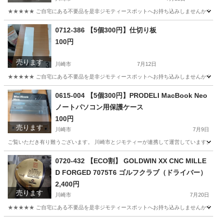
★★★★★ ご自宅にある不要品を是非ジモティースポットへお持ち込みしませんか？ 家
神奈川
川崎市
食器
現地
0712-386 【5個300円】仕切り板
100円
売ります
川崎市
7月12日
★★★★★ ご自宅にある不要品を是非ジモティースポットへお持ち込みしませんか？ 家
神奈川
川崎市
収納家具
現地
0615-004 【5個300円】PRODELI MacBook Neo
ノートパソコン用保護ケース
100円
売ります
川崎市
7月9日
ご覧いただき有り難うございます。 川崎市とジモティーが連携して運営しています。 粗
神奈川
川崎市
周辺機器
リユース
0720-432 【ECO割】 GOLDWIN XX CNC MILLE
D FORGED 7075T6 ゴルフクラブ（ドライバー）
2,400円
売ります
川崎市
7月20日
★★★★★ ご自宅にある不要品を是非ジモティースポットへお持ち込みしませんか？ 家