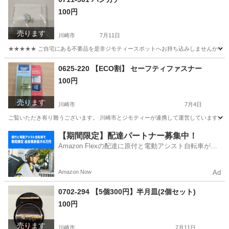
100円
売ります
川崎市
7月11日
★★★★★ ご自宅にある不要品を是非ジモティースポットへお持ち込みしませんか？ 家
神奈川
川崎市
小物
現地
0625-220 【ECO割】 セーフティファスナー
100円
売ります
川崎市
7月4日
ご覧いただき有り難うございます。 川崎市とジモティーが連携して運営しています。 粗
神奈川
川崎市
防災、セキュリティ
リユース
【期間限定】配達パートナー募集中！
Amazon Flexの配達に原付と電動アシスト自転車が登
場！
Amazon Now
Ad
0702-294 【5個300円】半月皿(2個セット)
100円
売ります
川崎市
7月11日