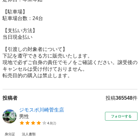
【駐⾞場】

駐車場台数：24台

【⽀払い⽅法】

当日現金払い

【引渡しの対象者について】

下記を遵守できる⽅に販売いたします。

現地で必ずご⾃⾝の責任でモノをご確認ください。譲受後の
キャンセルは受け付けておりません。

転売⽬的の購⼊は禁⽌します。
投稿者
投稿
365548
件
ジモスポ川崎菅生店
男性
フォローする
4.0
(
2
)
身分証
法人書類