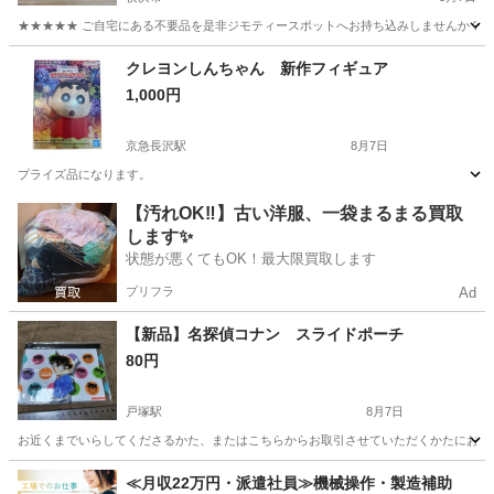
★★★★★ ご自宅にある不要品を是非ジモティースポットへお持ち込みしませんか？ 家
神奈川
横浜市
CD
さだまさし
クレヨンしんちゃん 新作フィギュア
1,000円
京急長沢駅
8月7日
プライズ品になります。
神奈川
横須賀市
京急長沢駅
絵本
クレヨンしんちゃん
【汚れOK‼️】古い洋服、一袋まるまる買取
します✨
状態が悪くてもOK！最大限買取します
プリフラ
Ad
【新品】名探偵コナン スライドポーチ
80円
戸塚駅
8月7日
お近くまでいらしてくださるかた、またはこちらからお取引させていただくかたにお譲
神奈川
横浜市
戸塚駅
マンガ、コミック、アニメ
≪月収22万円・派遣社員≫機械操作・製造補助