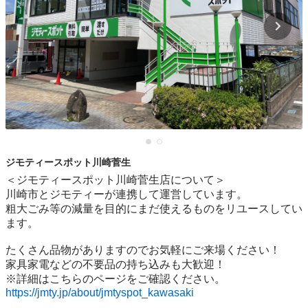
ジモティースポット川崎菅生
＜ジモティースポット川崎菅生店について＞

川崎市とジモティーが連携して運営しています。

粗⼤ごみ等の減量を⽬的にまだ使えるものをリユースしてい
ます。

たくさん品物がありますのでお気軽にご来場ください！

家具家電などの不要品の持ち込みも大歓迎！

https://jmty.jp/about/jmtyspot_kawasaki