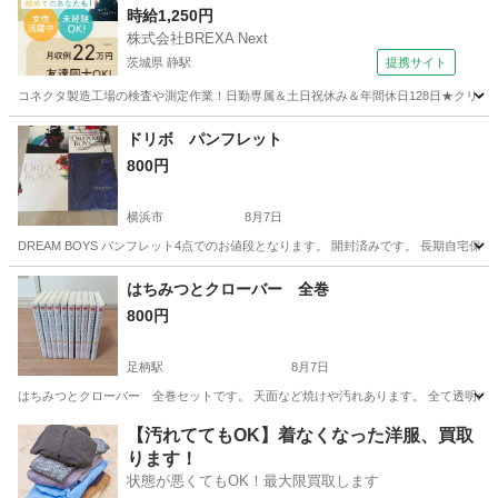
時給1,250円
名探偵コナン
株式会社BREXA Next
茨城県 静駅
提携サイト
コネクタ製造工場の検査や測定作業！日勤専属＆土日祝休み＆年間休日128日★クリーン
茨城
常陸大宮市
静駅
その他
ドリボ パンフレット
800円
横浜市
8月7日
DREAM BOYS パンフレット4点でのお値段となります。 開封済みです。 長期自
神奈川
横浜市
その他
DREAM BOYS
はちみつとクローバー 全巻
800円
足柄駅
8月7日
はちみつとクローバー 全巻セットです。 天面など焼けや汚れあります。 全て透明の
神奈川
小田原市
足柄駅
マンガ、コミック、アニメ
【汚れててもOK】着なくなった洋服、買取
ります！
状態が悪くてもOK！最大限買取します