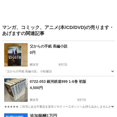
マンガ、コミック、アニメ(本/CD/DVD)の売ります・
あげますの関連記事
父からの手紙 長編小説
0円
横浜市
8月7日
「父からの手紙 長編小説」 小杉健治
神奈川
横浜市
文芸
0722-053 銀河鉄道999 1-6巻 初版
4,500円
横浜市
8月7日
★★★★★ ご自宅にある不要品を是非ジモティースポットへお持ち込みしませんか？ 家
神奈川
横浜市
マンガ、コミック、アニメ
現地
追加報酬1万円