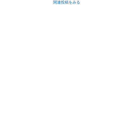
関連投稿をみる
初めての方へ
利用規約
プライバシーポリシー
プライバシー・ステートメント
健全化に資する運用方針
お問い合わせ
運営会社
サイトマップ
ご利用ガイド
フリーワードで探す
PC版で表示
都道府県選択
特定商取引法の表示
利用者情報の外部送信について
© 2011-
2026
Jmty, Inc.