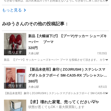
引き取り場所は、品川区東品川です‼️ お間違えないように 引き取りに来て頂ける方が居ま
神奈川
横浜市
神奈川新町駅
雑誌
もっと見る
みゆう
さんのその他の投稿記事：
新品【大幅値下げ】【プーマ)サッカー シューズキ
ーパー プーマ
320円
売ります
大倉山駅
7月23日
新品 【プーマ】サッカー シューズキーパー プーマ を投稿させて頂きます。 カラー
神奈川
横浜市
大倉山駅
サッカー
プーマ
【新品未使用】象印 ( ZOJIRUSHI ) ステンレスマ
グボトルタフボーイ SM-CA35-RX プレシャスレッ
ド
380円
売ります
大倉山駅
8月1日
【新品未使用】 象印 ( ZOJIRUSHI ) ステンレスマグボトルタフボーイ SM-CA
神奈川
横浜市
大倉山駅
その他
象印
【求】壊れた家電、売ってください💡✨
状態が悪くてもOK！最大限買取します