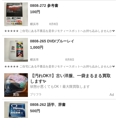
神奈川
藤沢市
その他
0808-272 参考書
100円
横浜市
8月8日
★★★★★ ご自宅にある不要品を是非ジモティースポットへお持ち込みしませんか？ 家
神奈川
横浜市
参考書
現地
0808-265 DVD/ブルーレイ
1,000円
横浜市
8月8日
★★★★★ ご自宅にある不要品を是非ジモティースポットへお持ち込みしませんか？ 家
神奈川
横浜市
DVD/ブルーレイ
ブルーレイ
【汚れOK‼️】古い洋服、一袋まるまる買取
します✨
状態が悪くてもOK！最大限買取します
プリフラ
Ad
0808-262 語学、辞書
500円