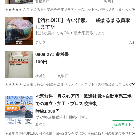
相模原市
8月8日
★★★★★ ご自宅にある不要品を是非ジモティースポットへお持ち込みしませんか？ 家
神奈川
相模原市
本/CD/DVD
日本の歴史
【汚れOK‼️】古い洋服、一袋まるまる買取
します✨
状態が悪くてもOK！最大限買取します
プリフラ
Ad
0808-271 参考書
100円
横浜市
8月8日
★★★★★ ご自宅にある不要品を是非ジモティースポットへお持ち込みしませんか？ 家
神奈川
横浜市
参考書
現地
≪寮無料・月収43万円・派遣社員≫自動車系工場
での組立・加工・プレス 交替制
時給1,900円
フジ技研株式会社 神奈川支店
藤沢市
提携サイト
★新年度時給UP1,900円／残業・深夜2,375円 更に3か月毎に12万円の奨励金を含む