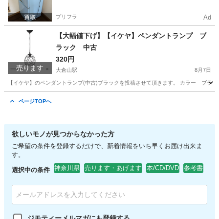
プリフラ
Ad
【大幅値下げ】【イケヤ】ペンダントランプ ブ
ラック 中古
320円
売ります
大倉山駅
8月7日
【イケヤ】のペンダントランプ(中古)ブラックを投稿させて頂きます。 カラー ブラッ
神奈川
横浜市
大倉山駅
その他
ページTOPへ
欲しいモノが見つからなかった方
ご希望の条件を登録するだけで、新着情報をいち早くお届け出来ま
す。
神奈川県
売ります・あげます
本/CD/DVD
参考書
選択中の条件
ジモティーメルマガにも登録する