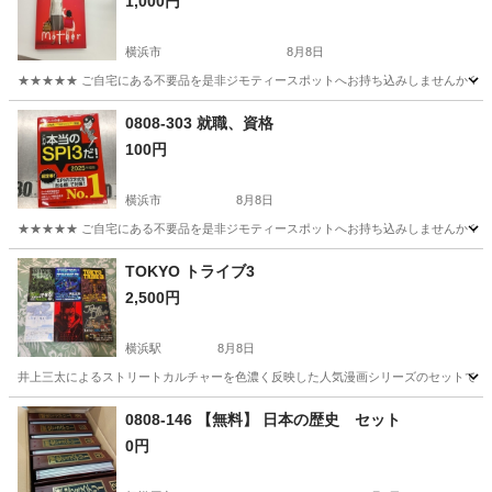
1,000円
横浜市
8月8日
★★★★★ ご自宅にある不要品を是非ジモティースポットへお持ち込みしませんか？ 家
神奈川
横浜市
DVD/ブルーレイ
DVD
0808-303 就職、資格
100円
横浜市
8月8日
★★★★★ ご自宅にある不要品を是非ジモティースポットへお持ち込みしませんか？ 家
神奈川
横浜市
就職、資格
現地
TOKYO トライブ3
2,500円
横浜駅
8月8日
井上三太によるストリートカルチャーを色濃く反映した人気漫画シリーズのセットです。 - 著者: 井上三太 - タ
神奈川
横浜市
横浜駅
マンガ、コミック、アニメ
0808-146 【無料】 日本の歴史 セット
0円