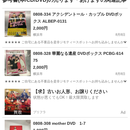
参考書(本/CD/DVD)の売ります・あげますの関連記事
0808-334 アクシデントール・カップル DVDボッ
クス ALBEP-0131
2,000円
横浜市
8月8日
★★★★★ ご自宅にある不要品を是非ジモティースポットへお持ち込みしませんか？ 家
神奈川
横浜市
DVD/ブルーレイ
DVD
0808-328 華麗なる遺産 DVDボックス PCBG-614
75
2,000円
横浜市
8月8日
★★★★★ ご自宅にある不要品を是非ジモティースポットへお持ち込みしませんか？ 家
神奈川
横浜市
DVD/ブルーレイ
DVD
【求】古いお人形、お譲りください
状態が悪くてもOK！最大限買取します
プリフラ
Ad
0808-308 mother DVD 1-7