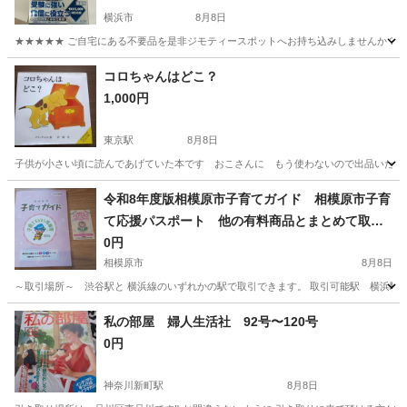
横浜市
8月8日
★★★★★ ご自宅にある不要品を是非ジモティースポットへお持ち込みしませんか？ 家
神奈川
横浜市
語学、辞書
現地
コロちゃんはどこ？
1,000円
東京駅
8月8日
子供が小さい頃に読んであげていた本です おこさんに もう使わないので出品いた
神奈川
横浜市
東京駅
絵本
令和8年度版相模原市子育てガイド 相模原市子育
て応援パスポート 他の有料商品とまとめて取引
の場合、優先的に取引します。
0円
相模原市
8月8日
～取引場所～ 渋谷駅と 横浜線のいずれかの駅で取引できます。 取引可能駅 横浜駅
神奈川
相模原市
その他
有料
私の部屋 婦人生活社 92号〜120号
0円
神奈川新町駅
8月8日