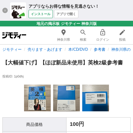
アプリならお得な情報を見逃さない！
インストール
アプリで開く
地元の掲示板 ジモティー 神奈川版
神奈川県
検索
ログイン
投稿
ジモティー
売ります・あげます
本/CD/DVD
参考書
神奈川県の
【大幅値下げ】【ほぼ新品未使用】英検2級参考書
投稿ID: 1p0dhj
100円
商品価格