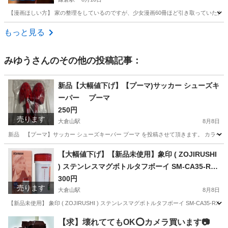
【漫画ほしい方】 家の整理をしているのですが、少女漫画60冊ほど引き取っていただける方いた
神奈川
鎌倉市
鎌倉駅
マンガ、コミック、アニメ
もっと見る
みゆう
さんのその他の投稿記事：
新品【大幅値下げ】【プーマ)サッカー シューズキ
ーパー プーマ
250円
売ります
大倉山駅
8月8日
新品 【プーマ】サッカー シューズキーパー プーマ を投稿させて頂きます。 カラー
神奈川
横浜市
大倉山駅
サッカー
プーマ
【大幅値下げ】【新品未使用】象印 ( ZOJIRUSHI
) ステンレスマグボトルタフボーイ SM-CA35-RX
プレシャスレッド
300円
売ります
大倉山駅
8月8日
【新品未使用】 象印 ( ZOJIRUSHI ) ステンレスマグボトルタフボーイ SM-CA
神奈川
横浜市
大倉山駅
その他
象印
【求】壊れててもOK⭕️カメラ買います📷