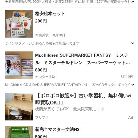
★新年度時給UP1,900円／残業・深夜2,375円 更に3か月毎に12万円の奨励金を含む
神奈川
藤沢市
その他
格安絵本セット
200円
新横浜駅
8月10日
サインやダメージがあるため格安で出品してます
神奈川
横浜市
新横浜駅
絵本
格安
Mr.children SUPERMARKET FANTSY ミスチ
ル ミスターチルドレン スーパーマーケットフ
ァンタジー
800円
センター北駅
8月10日
Mr. Childr のCD & DVD SUPERMARKET FANTASYです。 家のCDラ
神奈川
横浜市
センター北駅
CD
ミスチル
【ボロボロ歓迎✨】古い学習机、無料伺い&
即買取OK🙆‍♀️
状態が悪くてもOK！最大限買取します
プリフラ
Ad
新完全マスター文法N2
500円