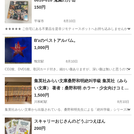
0810-010 鬼滅の刃 缶
150円
平塚市
8月10日
★★★★★ ご自宅にある不要品を是非ジモティースポットへお持ち込みしませんか？ 家
神奈川
平塚市
DVD/ブルーレイ
鬼滅の刃
B'zのベストアルバム。
1,000円
鴨宮駅
8月10日
CD2枚、DVD1枚。歌詞カード付き。細かい傷ありますが、深い傷は無いと思うので再生
神奈川
小田原市
鴨宮駅
CD
集英社みらい文庫桑野和明絶叫学級 集英社（みら
い文庫） 著者：桑野和明 ホラー・少女向けコミッ
ク・小説
1,500円
川和町駅
8月10日
集英社みらい文庫から出版されている、桑野和明先生による「絶叫学級」シリーズのまとめ
神奈川
横浜市
川和町駅
マンガ、コミック、アニメ
スキャリーおじさんのどうぶつえほん
200円
絶叫学級