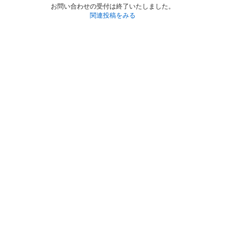
お問い合わせの受付は終了いたしました。
関連投稿をみる
初めての方へ
利用規約
プライバシーポリシー
プライバシー・ステートメント
健全化に資する運用方針
お問い合わせ
運営会社
サイトマップ
ご利用ガイド
フリーワードで探す
PC版で表示
都道府県選択
特定商取引法の表示
利用者情報の外部送信について
© 2011-
2026
Jmty, Inc.