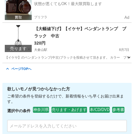
状態が悪くてもOK！最大限買取します
プリフラ
Ad
【大幅値下げ】【イケヤ】ペンダントランプ ブ
ラック 中古
320円
売ります
大倉山駅
8月7日
【イケヤ】のペンダントランプ(中古)ブラックを投稿させて頂きます。 カラー ブラッ
神奈川
横浜市
大倉山駅
その他
ページTOPへ
欲しいモノが見つからなかった方
ご希望の条件を登録するだけで、新着情報をいち早くお届け出来ま
す。
神奈川県
売ります・あげます
本/CD/DVD
参考書
選択中の条件