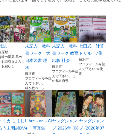
雑誌
未記入 教科
未記入 教科
七田式 計算
相原駅
書ワーク 大
書ワーク 教育
ドリル 7冊
趣味の園芸 早め
藤沢市
日本図書 理
出版 社会 ...
のお取引きよろし
プロフィールを読
くお願いし...
藤沢市
科...
んで下さい 未使
プロフィールを読
藤沢市
用
んで下さい。 こ
プロフィールを読
の都道府県...
んで下さい。
確か数ページ...
トミカ しまじ
L'Arc～en～Ci
ヤングジャン
ヤングジャン
ろう未開封DV
el 写真集
プ 2026年 (08
プ (2026年07