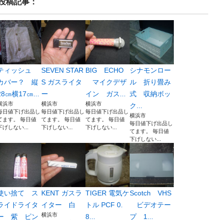
投稿記事：
ティッシュ
SEVEN STAR
BIG ECHO
シナモンロー
カバー？ 縦
S ガスライタ
マイクデザ
ル 折り畳み
28㎝横17㎝...
ー
イン ガス...
式 収納ボッ
横浜市
横浜市
横浜市
ク...
毎日値下げ出品し
毎日値下げ出品し
毎日値下げ出品し
横浜市
てます。 毎日値
てます。 毎日値
てます。 毎日値
毎日値下げ出品し
下げしない...
下げしない...
下げしない...
てます。 毎日値
下げしない...
使い捨て ス
KENT ガスラ
TIGER 電気ケ
Scotch VHS
ライドライタ
イター 白
トル PCF 0.
ビデオテー
横浜市
ー 紫 ピン
8...
プ 1...