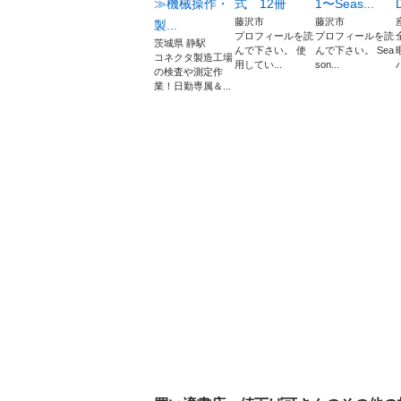
≫機械操作・
式 12冊
1〜Seas...
藤沢市
藤沢市
製...
プロフィールを読
プロフィールを読
茨城県 静駅
んで下さい。 使
んで下さい。 Sea
コネクタ製造工場
用してい...
son...
の検査や測定作
業！日勤専属＆...