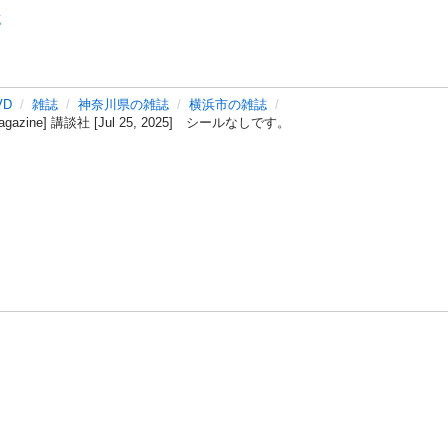
誌
VD
雑誌
神奈川県の雑誌
横浜市の雑誌
azine] 講談社 [Jul 25, 2025] シールなしです。
バシーポリシー
プライバシー・ステートメント
健全化に資する運用
プ
ご利用ガイド
フリーワードで探す
特定商取引法の表示
利用