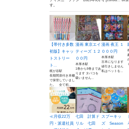
す。
【帯付き多数
漫画 東京エイ
漫画 夜王 １
初版】キャッ
ティーズ １２
０００円
本厚木駅
トストリー
００円
古本になります
本厚木駅
ト...
値引きしません
1巻から9巻まであ
梶が谷駅
私はペットを...
ります タバコを
長期間扉付き本棚
吸いません...
で保管していまし
た。 全て初...
≪月収22万
七田 計算ド
スプーキッ
円・派遣社員
リル 七田
ズ Season