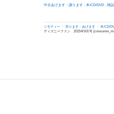
中古あげます・譲ります
本/CD/DVD
雑
ジモティー
売ります・あげます
本/CD/D
ディズニーファン 2025年9月号 [consumer_mag
利用規約
プライ
運営会社
サイトマッ
© 2011-
2026
Jmty, Inc.