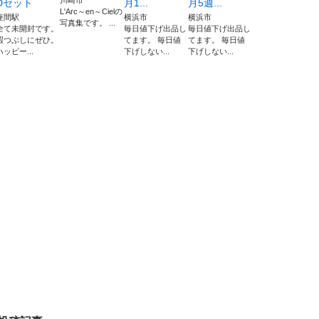
川崎市
Dセット
月1...
月5週...
L'Arc～en～Cielの
座間駅
横浜市
横浜市
写真集です。 ...
全て未開封です。
毎日値下げ出品し
毎日値下げ出品し
暇つぶしにぜひ。
てます。 毎日値
てます。 毎日値
ハッピー...
下げしない...
下げしない...