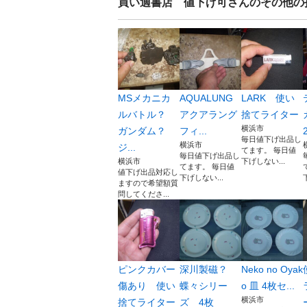
買い適書店 値下げ可
さんのその他の
MSメカニカ
AQUALUNG
LARK 使い
ルバトル？
アクアラング
捨てライター
横浜市
ガンダム？
フィ...
毎日値下げ出品し
横浜市
ジ...
てます。 毎日値
毎日値下げ出品し
横浜市
下げしない...
てます。 毎日値
値下げ出品対応し
下げしない...
ますので希望額質
問してくださ...
ピンクカバー
深川製磁？
Neko no Oyak
傷あり 使い
蝶々シリー
o 皿 4枚セ...
横浜市
捨てライター
ズ 4枚