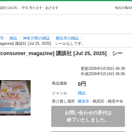
ディズニーファン2025年9月号 [consumer_magazine] 講談社 [Jul 25, 2025]シールなしです。 (買い適書店 値下げ可) 横浜の雑誌の中古あげます・譲ります｜ジモティーで不用品の処分
中古
売ります・あげます
地元の掲示
VD
雑誌
神奈川県の雑誌
横浜市の雑誌
azine] 講談社 [Jul 25, 2025] シールなしです。
umer_magazine] 講談社 [Jul 25, 2025] シー
更新
2026年5月30日 06:39
作成
2026年5月14日 06:06
商品価格
0円
ジャンル
雑誌
受け渡し場所
横浜市
 - 鶴見区
 - 鶴見中央
お問い合わせの受付は
終了いたしました。