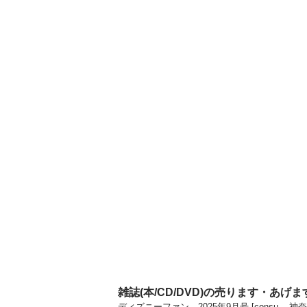
雑誌(本/CD/DVD)の売ります・あげ
ディズニーファン 2025年9月号 [consu.