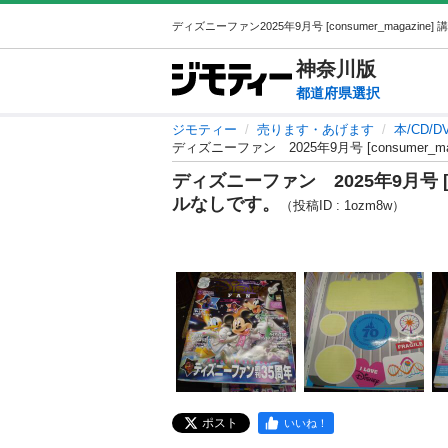
神奈川
版
都道府県選択
ジモティー
売ります・あげます
本/CD/D
ディズニーファン 2025年9月号 [consumer_mag
ディズニーファン 2025年9月号 [cons
ルなしです。
（投稿ID : 1ozm8w）
ポスト
いいね！