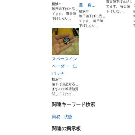
毎日値下げ出品し
横浜市
皿 直...
てます。 毎日値
毎日値下げ出品し
横浜市
下げしない...
てます。 毎日値
毎日値下げ出品し
下げしない...
てます。 毎日値
下げしない...
スペースイン
ベーダー 缶
バッチ
横浜市
値下げ出品対応し
ますので希望額質
問してくださ...
関連キーワード検索
簡易
状態
関連の掲示板