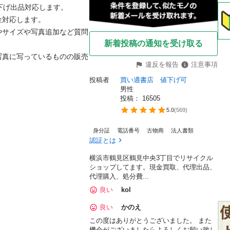
応します。

やサイズや写真追加など質問
新着投稿の通知を受け取る
写真に写っているものの販売
違反を報告
注意事項
投稿者
買い適書店　値下げ可
男性
投稿： 
16505
5.0
(
569
)
身分証
電話番号
古物商
法人書類
認証とは
横浜市鶴見区鶴見中央3丁目でリサイクル
ショップしてます。現金買取、代理出品、
代理購入、処分費...
良い
kol
良い
かのえ
この度はありがとうございました。 また
機会がございましたらよろしくお願い致し