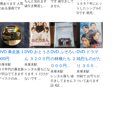
ちんと見れます
です 値引きして
4冊あります 人気
１９９７年にヒッ
値引き郵送し...
ません
のある漫画です
トしたシングルC
Dです 発売...
DVD 暴走族 1
DVD おとうさ
DVD ふぞろい
DVD ドラマ
000円
ん ３２００円
の林檎たち ２
純烈ものがた
本厚木駅
本厚木駅
０００円...
り ３００...
８０年代の暴走族
レンタル落ちにな
本厚木駅
本厚木駅
が沢山でてきます
ります １ だけが
レンタル落ち 値
付録で お守りが
ディスクのみ...
ないです ...
引きしてません 3
ついてあります
話 4話 ...