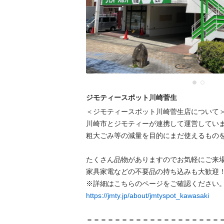
ジモティースポット川崎菅生
＜ジモティースポット川崎菅生店について＞
川崎市とジモティーが連携して運営していま
粗⼤ごみ等の減量を⽬的にまだ使えるものを
たくさん品物がありますのでお気軽にご来場
家具家電などの不要品の持ち込みも大歓迎！
https://jmty.jp/about/jmtyspot_kawasaki
＝＝＝＝＝＝＝＝＝＝＝＝＝＝＝＝＝＝＝＝