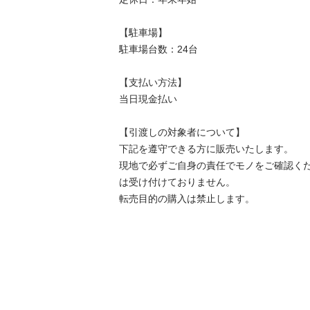
【駐⾞場】

駐車場台数：24台

【⽀払い⽅法】

当日現金払い

【引渡しの対象者について】

下記を遵守できる⽅に販売いたします。

現地で必ずご⾃⾝の責任でモノをご確認く
は受け付けておりません。

転売⽬的の購⼊は禁⽌します。