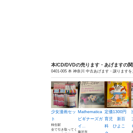
本/CD/DVDの売ります・あげますの
0401-005 本 神奈川 中古あげます・譲り
少女漫画セッ
Mathematica
定価1300円
ト
ビギナーズガ
育児 新百
柿生駅
イ...
科 ひよこ
全て引き取ってく
藤沢市
ク...