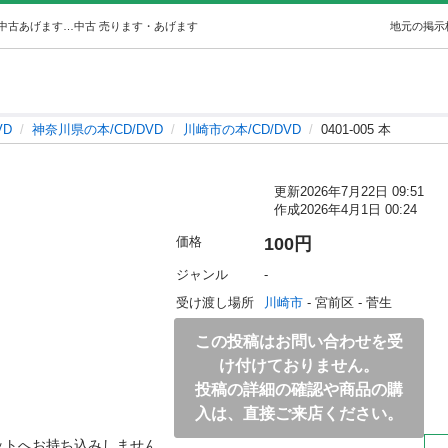
0401-005 本 (ジモスポ川崎菅生店) 川崎の本/CD/DVDの中古あげます・譲ります｜ジモティーで不用品の処分
中古
売ります・あげます
地元の掲示
VD
神奈川県の本/CD/DVD
川崎市の本/CD/DVD
0401-005 本
更新
2026年7月22日 09:51
作成
2026年4月1日 00:24
価格
100円
ジャンル
-
受け渡し場所
川崎市
 - 宮前区
 - 菅生
この投稿はお問い合わせを受
け付けておりません。
投稿の詳細の確認や商品の購
入は、直接ご来店ください。
ットへお持ち込みしません