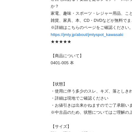
か？

家電、趣味・スポーツ・レジャー用品、こ
雑貨、家具、本、CD・DVDなどが無料でま
https://jmty.jp/about/jmtyspot_kawasaki
★★★★★

【商品について】

0401-005 本

【状態】

・使用に伴う多少のスレ、キズ、落としきれ
・詳細は現地でご確認ください

・お値引きは出来かねますのでご了承願いま
※中古品のため、状態についてはご理解の上
【サイズ】
