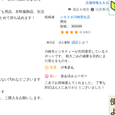
店舗情報をみる
違反を報告
注意事項
ども用品、衣料服飾品、生活
投稿者
ジモスポ川崎菅生店
とめて持ち込めます！

男性
投稿： 
365699
4.0
(
2
)
認証とは
身分証
法人書類
川崎市とジモティーが共同運営しているス
ポットです。 粗⼤ごみの減量を⽬的にま
だ使えるものを...
普通
ジモさん
良い
退会済みユーザー
ない汚れなどございます

二名でお荷物運んでくれました。 丁寧な
対応ほんとにありがとうございました！
す

、ご購入をお願いします。
