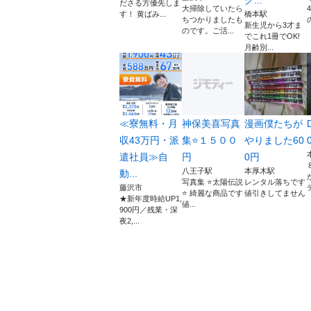
ださる方優先しま
大掃除していたら
す！ 黄ばみ...
橋本駅
ちつかりましたも
新生児から3才ま
のです。ご活...
でこれ1冊でOK!
月齢別...
≪寮無料・月
神保美喜写真
漫画僕たちが
収43万円・派
集⭐️１５００
やりました60
遣社員≫自
円
0円
八王子駅
本厚木駅
動...
写真集 ⭐️太陽伝説
レンタル落ちです
藤沢市
⭐️ 綺麗な商品です
値引きしてません
★新年度時給UP1,
値...
900円／残業・深
夜2,...