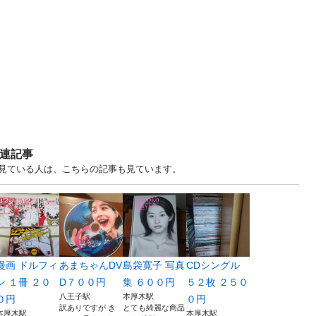
関連記事
ますを見ている人は、こちらの記事も見ています。
漫画 ドルフィ
あまちゃんDV
島袋寛子 写真
CDシングル
ン １冊 ２０
D７００円
集 ６００円
５２枚 ２５０
八王子駅
本厚木駅
０円
０円
訳ありですが き
とても綺麗な商品
本厚木駅
本厚木駅