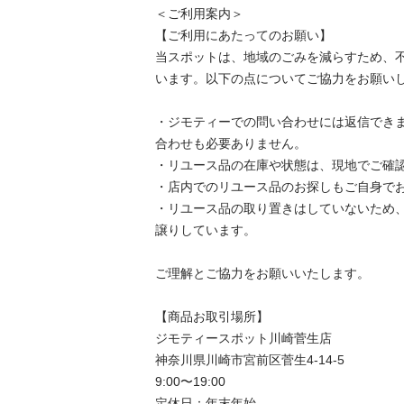
＜ご利用案内＞

【ご利用にあたってのお願い】

当スポットは、地域のごみを減らすため、
います。以下の点についてご協力をお願いし
・ジモティーでの問い合わせには返信でき
合わせも必要ありません。

・リユース品の在庫や状態は、現地でご確認
・店内でのリユース品のお探しもご自身でお
・リユース品の取り置きはしていないため
譲りしています。

ご理解とご協力をお願いいたします。

【商品お取引場所】

ジモティースポット川崎菅生店

神奈川県川崎市宮前区菅生4-14-5

9:00〜19:00

定休日：年末年始
