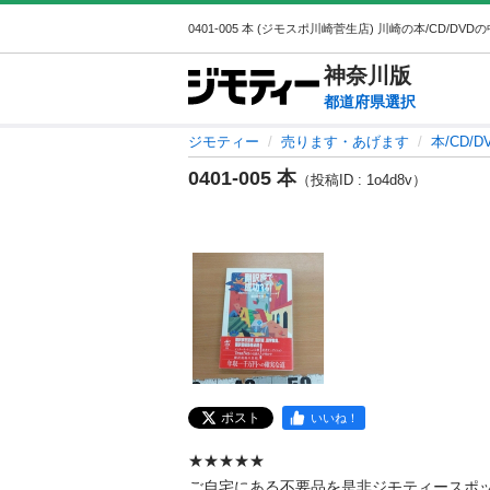
神奈川
版
都道府県選択
ジモティー
売ります・あげます
本/CD/D
0401-005 本
（投稿ID : 1o4d8v）
ポスト
いいね！
★★★★★

ご自宅にある不要品を是非ジモティースポ