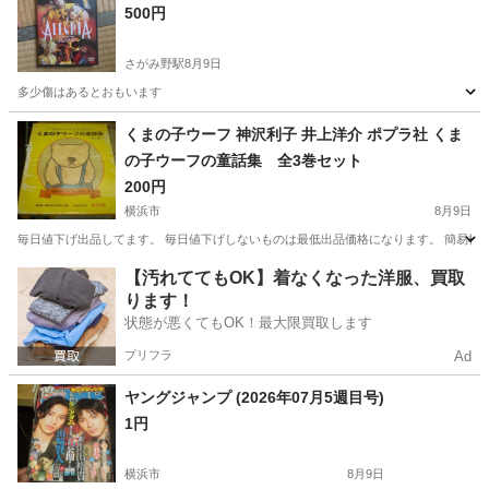
500円
さがみ野駅
8月9日
多少傷はあるとおもいます
神奈川
綾瀬市
さがみ野駅
本/CD/DVD
くまの子ウーフ 神沢利子 井上洋介 ポプラ社 くま
の子ウーフの童話集 全3巻セット
200円
横浜市
8月9日
毎日値下げ出品してます。 毎日値下げしないものは最低出品価格になります。 簡易検
神奈川
横浜市
絵本
くまの子ウーフ
【汚れててもOK】着なくなった洋服、買取
ります！
状態が悪くてもOK！最大限買取します
プリフラ
Ad
ヤングジャンプ (2026年07月5週目号)
1円
横浜市
8月9日