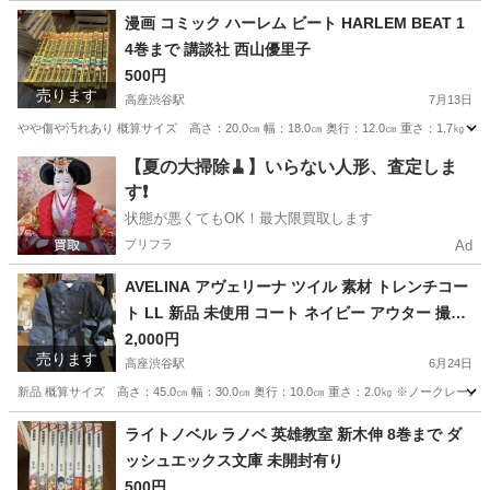
神奈川
大和市
高座渋谷駅
その他
ベスト
漫画 コミック ハーレム ビート HARLEM BEAT 1
4巻まで 講談社 西山優里子
500円
売ります
高座渋谷駅
7月13日
やや傷や汚れあり 概算サイズ 高さ：20.0㎝ 幅：18.0㎝ 奥行：12.0㎝ 重さ：1.7㎏
神奈川
大和市
高座渋谷駅
マンガ、コミック、アニメ
【夏の大掃除🧹】いらない人形、査定しま
す❗️
ハーレム
状態が悪くてもOK！最大限買取します
プリフラ
Ad
AVELINA アヴェリーナ ツイル 素材 トレンチコー
ト LL 新品 未使用 コート ネイビー アウター 撮影
のため開封
2,000円
売ります
高座渋谷駅
6月24日
新品 概算サイズ 高さ：45.0㎝ 幅：30.0㎝ 奥行：10.0㎝ 重さ：2.0㎏ ※ノークレー
神奈川
大和市
高座渋谷駅
コート
トレンチコート
ライトノベル ラノベ 英雄教室 新木伸 8巻まで ダ
ッシュエックス文庫 未開封有り
500円