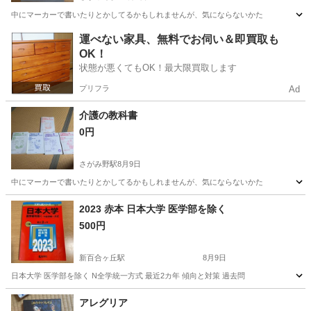
中にマーカーで書いたりとかしてるかもしれませんが、気にならないかた
神奈川
綾瀬市
さがみ野駅
本/CD/DVD
教科書
運べない家具、無料でお伺い＆即買取も
OK！
状態が悪くてもOK！最大限買取します
プリフラ
Ad
介護の教科書
0円
さがみ野駅
8月9日
中にマーカーで書いたりとかしてるかもしれませんが、気にならないかた
神奈川
綾瀬市
さがみ野駅
本/CD/DVD
2023 赤本 日本大学 医学部を除く
500円
新百合ヶ丘駅
8月9日
日本大学 医学部を除く N全学統一方式 最近2カ年 傾向と対策 過去問
神奈川
川崎市
新百合ヶ丘駅
参考書
日本大学
アレグリア