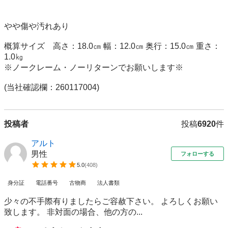
やや傷や汚れあり

概算サイズ　高さ：18.0㎝ 幅：12.0㎝ 奥行：15.0㎝ 重さ：
1.0㎏

※ノークレーム・ノーリターンでお願いします※

(当社確認欄：260117004)
投稿者
投稿
6920
件
アルト
男性
フォローする
5.0
(
408
)
身分証
電話番号
古物商
法人書類
少々の不手際有りましたらご容赦下さい。 よろしくお願い
致します。 非対面の場合、他の方の...