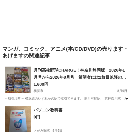
マンガ、コミック、アニメ(本/CD/DVD)の売ります・
あげますの関連記事
月刊高校野球CHARGE！神奈川静岡版 2026年1
月号から2026年8月号 希望者には2枚目以降の商
品もお付けできます。 東京都内神奈川県内
1,600円
で取引
横浜市
8月9日
～取引場所～ 横浜線のいずれかの駅で取引できます。 取引可能駅 東神奈川駅 大口
神奈川
横浜市
雑誌
希望者
パソコン教科書
0円
さがみ野駅
8月9日