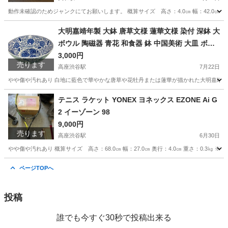
動作未確認のためジャンクにてお願いします。 概算サイズ 高さ：4.0㎝ 幅：42.0㎝ 奥行：
神奈川
大和市
大和駅
周辺機器
ジャンク
大明嘉靖年製 大鉢 唐草文様 蓮華文様 染付 深鉢 大
ボウル 陶磁器 青花 和食器 鉢 中国美術 大皿 ボウ
ル アンティーク 飾り鉢
3,000円
売ります
高座渋谷駅
7月22日
やや傷や汚れあり 白地に藍色で華やかな唐草や花牡丹または蓮華が描かれた大明嘉靖年製銘
神奈川
大和市
高座渋谷駅
食器
染付
テニス ラケット YONEX ヨネックス EZONE Ai G
2 イーゾーン 98
9,000円
売ります
高座渋谷駅
6月30日
やや傷や汚れあり 概算サイズ 高さ：68.0㎝ 幅：27.0㎝ 奥行：4.0㎝ 重さ：0.3㎏ 
神奈川
大和市
高座渋谷駅
テニス
EZONE
ページTOPへ
投稿
誰でも今すぐ30秒で投稿出来る