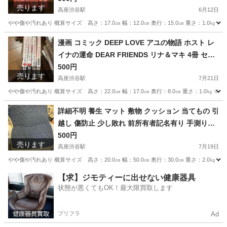
売ります
高座渋谷駅
6月12日
やや傷や汚れあり 概算サイズ 高さ：17.0㎝ 幅：12.0㎝ 奥行：15.0㎝ 重さ：1.0㎏
神奈川
大和市
高座渋谷駅
マンガ、コミック、アニメ
漫画 コミック DEEP LOVE アユの物語 ホスト レ
イナの運命 DEAR FRIENDS リナ＆マキ 4冊 セッ
ラノベ
ト Yoshi 吉井ゆう 渡辺あゆ
500円
売ります
高座渋谷駅
7月21日
やや傷や汚れあり 概算サイズ 高さ：22.0㎝ 幅：17.0㎝ 奥行：8.0㎝ 重さ：1.0㎏ 
神奈川
大和市
高座渋谷駅
マンガ、コミック、アニメ
詳細不明 養生 マット 敷物 クッション 当てもの 引
越し 傷防止 少し敗れ 前所有者記名有り 手測りで
レイナ
約90×180cm
500円
売ります
高座渋谷駅
7月19日
やや傷や汚れあり 概算サイズ 高さ：20.0㎝ 幅：50.0㎝ 奥行：30.0㎝ 重さ：2.0㎏
神奈川
大和市
高座渋谷駅
その他
マット
【求】ジモティーに出せない健康器具
状態が悪くてもOK！最大限買取します
プリフラ
Ad