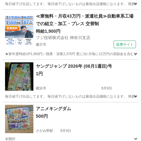
毎日値下げ出品してます。 毎日値下げしないものは最低出品価格になります。 簡易検
神奈川
横浜市
マンガ、コミック、アニメ
状態
≪寮無料・月収43万円・派遣社員≫自動車系工場
での組立・加工・プレス 交替制
時給1,900円
フジ技研株式会社 神奈川支店
藤沢市
提携サイト
★新年度時給UP1,900円／残業・深夜2,375円 更に3か月毎に12万円の奨励金を含む
神奈川
藤沢市
その他
ヤングジャンプ 2026年 (08月1週目)号
1円
横浜市
8月9日
毎日値下げ出品してます。 毎日値下げしないものは最低出品価格になります。 簡易検
神奈川
横浜市
マンガ、コミック、アニメ
状態
アニメキングダム
500円
さがみ野駅
8月9日
未開封