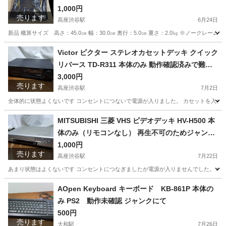
ブラック 黒
1,000円
売ります
高座渋谷駅
6月24日
新品 概算サイズ 高さ：45.0㎝ 幅：30.0㎝ 奥行：5.0㎝ 重さ：2.0㎏ ※ノークレーム
神奈川
大和市
高座渋谷駅
コート
プロバドール
Victor ビクター ステレオカセットデッキ クイック
リバース TD-R311 本体のみ 動作確認済みで難あ
りのためジャンクにて
3,000円
売ります
高座渋谷駅
7月2日
全体的に状態よくないです コンセントにつないで電源が入りました。 カセットを入れて
神奈川
大和市
高座渋谷駅
オーディオ
ビクター
MITSUBISHI 三菱 VHS ビデオデッキ HV-H500 本
体のみ（リモコンなし） 再生不可のためジャンク
にて
1,000円
売ります
高座渋谷駅
7月22日
あまり状態はよくないです コンセントにつなぎましたが電源が入りませんでした。 AC
神奈川
大和市
高座渋谷駅
映像プレーヤー、レコーダー
AOpen Keyboard キーボード KB-861P 本体の
み PS2 動作未確認 ジャンクにて
ジャンク
500円
売ります
大和駅
7月26日