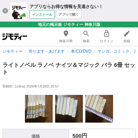
アプリならお得な情報を見逃さない！
インストール
アプリで開く
地元の掲示板 ジモティー 神奈川版
神奈川県
検索
ログイン
投稿
ジモティー
売ります・あげます
本/CD/DVD
マンガ、コミック、ア
ライトノベル ラノベ ナイツ＆マジック バラ 6冊 セッ
ト
投稿ID: 1o3xaz
2026年7月28日 20:57
500円
価格