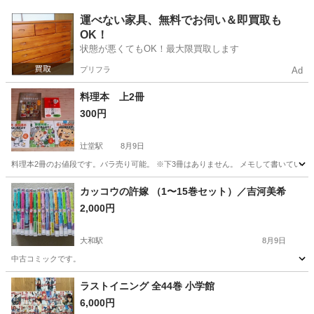
神奈川
綾瀬市
さがみ野駅
本/CD/DVD
運べない家具、無料でお伺い＆即買取も
OK！
状態が悪くてもOK！最大限買取します
プリフラ
Ad
料理本 上2冊
300円
辻堂駅
8月9日
料理本2冊のお値段です。バラ売り可能。 ※下3冊はありません。 メモして書いている
神奈川
藤沢市
辻堂駅
本/CD/DVD
料理本
カッコウの許嫁 （1〜15巻セット）／吉河美希
2,000円
大和駅
8月9日
中古コミックです。
神奈川
大和市
大和駅
マンガ、コミック、アニメ
ラストイニング 全44巻 小学館
6,000円
カッコウの許嫁