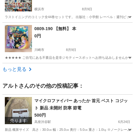
横浜市
8月9日
ラストイニングのコミック全44巻セットです。 出版社：小学館 レーベル：週刊ビッグコ
神奈川
横浜市
マンガ、コミック、アニメ
0809-190 【無料】 本
0円
川崎市
8月9日
★★★★★ ご自宅にある不要品を是非ジモティースポットへお持ち込みしませんか？ 家
神奈川
川崎市
絵本
現地
もっと見る
アルト
さんのその他の投稿記事：
マイクロファイバー あったか 首元 ベスト コジッ
ト 新品 未開封 防寒 節電
500円
売ります
高座渋谷駅
6月24日
新品 概算サイズ 高さ：30.0㎝ 幅：25.0㎝ 奥行：5.0㎝ 重さ：1.0㎏ ※ノークレーム