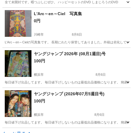
全て未開封です。暇つぶしにぜひ。 ハッピーセットのDVD しまじろうのDVD
神奈川
座間市
座間駅
絵本
しまじろう
L'Arc～en～Ciel 写真集
0円
川崎市
8月6日
L'Arc～en～Cielの写真集です。 長期にわたり保管してありました。外箱は劣化し
神奈川
川崎市
その他
Arc
ヤングジャンプ 2026年 (08月1週目)号
100円
横浜市
8月6日
毎日値下げ出品してます。 毎日値下げしないものは最低出品価格になります。 簡易検
神奈川
横浜市
マンガ、コミック、アニメ
状態
ヤングジャンプ (2026年07月5週目号)
100円
横浜市
8月6日
毎日値下げ出品してます。 毎日値下げしないものは最低出品価格になります。 簡易検
神奈川
横浜市
マンガ、コミック、アニメ
状態