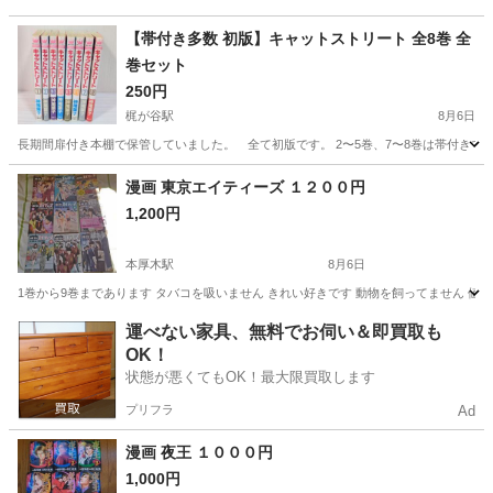
【帯付き多数 初版】キャットストリート 全8巻 全
巻セット
250円
梶が谷駅
8月6日
長期間扉付き本棚で保管していました。 全て初版です。 2〜5巻、7〜8巻は帯付きで
神奈川
川崎市
梶が谷駅
マンガ、コミック、アニメ
漫画 東京エイティーズ １２００円
1,200円
本厚木駅
8月6日
1巻から9巻まであります タバコを吸いません きれい好きです 動物を飼ってません 値
神奈川
厚木市
本厚木駅
マンガ、コミック、アニメ
漫画
運べない家具、無料でお伺い＆即買取も
OK！
状態が悪くてもOK！最大限買取します
プリフラ
Ad
漫画 夜王 １０００円
1,000円