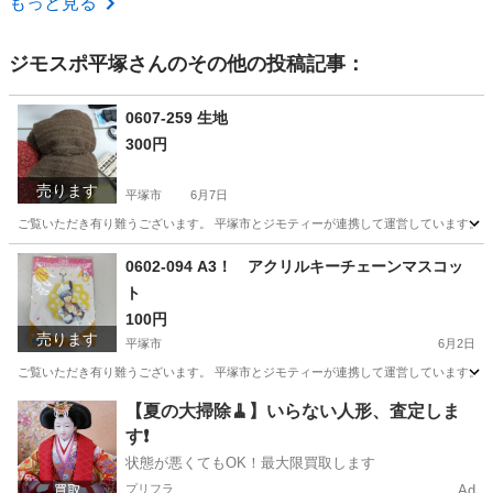
もっと見る
ジモスポ平塚
さんのその他の投稿記事：
0607-259 生地
300円
売ります
平塚市
6月7日
ご覧いただき有り難うございます。 平塚市とジモティーが連携して運営しています。 粗
神奈川
平塚市
ファブリック、カバー
リユース
0602-094 A3！ アクリルキーチェーンマスコッ
ト
100円
売ります
平塚市
6月2日
ご覧いただき有り難うございます。 平塚市とジモティーが連携して運営しています。 粗
神奈川
平塚市
おもちゃ
リユース
【夏の大掃除🧹】いらない人形、査定しま
す❗️
状態が悪くてもOK！最大限買取します
プリフラ
Ad