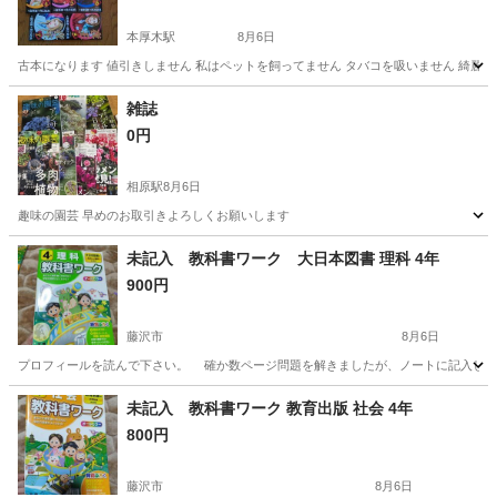
本厚木駅
8月6日
古本になります 値引きしません 私はペットを飼ってません タバコを吸いません 綺麗
神奈川
厚木市
本厚木駅
マンガ、コミック、アニメ
夜王
雑誌
0円
相原駅
8月6日
趣味の園芸 早めのお取引きよろしくお願いします
神奈川
相模原市
相原駅
雑誌
趣味の園芸
未記入 教科書ワーク 大日本図書 理科 4年
900円
藤沢市
8月6日
プロフィールを読んで下さい。 確か数ページ問題を解きましたが、ノートに記入したので
神奈川
藤沢市
参考書
教科書
未記入 教科書ワーク 教育出版 社会 4年
800円
藤沢市
8月6日