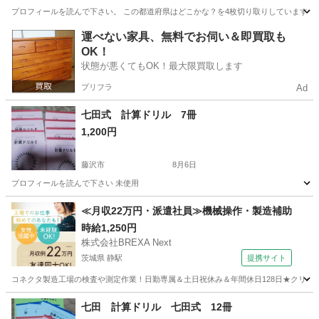
プロフィールを読んで下さい。 この都道府県はどこかな？を4枚切り取りしています。
神奈川
藤沢市
参考書
教育出版
運べない家具、無料でお伺い＆即買取も
OK！
状態が悪くてもOK！最大限買取します
プリフラ
Ad
七田式 計算ドリル 7冊
1,200円
藤沢市
8月6日
プロフィールを読んで下さい 未使用
神奈川
藤沢市
参考書
計算ドリル
≪月収22万円・派遣社員≫機械操作・製造補助
時給1,250円
株式会社BREXA Next
茨城県 静駅
提携サイト
コネクタ製造工場の検査や測定作業！日勤専属＆土日祝休み＆年間休日128日★クリーン
茨城
常陸大宮市
静駅
その他
七田 計算ドリル 七田式 12冊