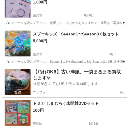
1,000円
藤沢市
8月6日
プロフィールを読んで下さい。 使用しているものもありますので、残量は、写真5枚目
神奈川
藤沢市
参考書
計算ドリル
スプーキッズ Season1〜Season3 8枚セット
5,000円
藤沢市
8月6日
プロフィールを読んで下さい。 Season1→2枚 Season2→3枚 Season3→3
神奈川
藤沢市
DVD/ブルーレイ
プレイヤー
【汚れOK‼️】古い洋服、一袋まるまる買取
します✨
状態が悪くてもOK！最大限買取します
プリフラ
Ad
トミカ しまじろう未開封DVDセット
100円
座間駅
8月6日