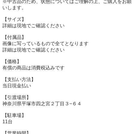
※中古品のため、状態についてはご理解の上、ご購入をお願
いします。

【サイズ】

詳細は現地でご確認ください

【付属品】

画像に写っているもので全てとなります

詳細は現地でご確認ください

【価格】

有償の商品は消費税込みです

【⽀払い⽅法】

当⽇現⾦払い

【引渡場所】

神奈川県平塚市四之宮２丁目３−６４

【駐⾞場】

11台

【営業時間】
