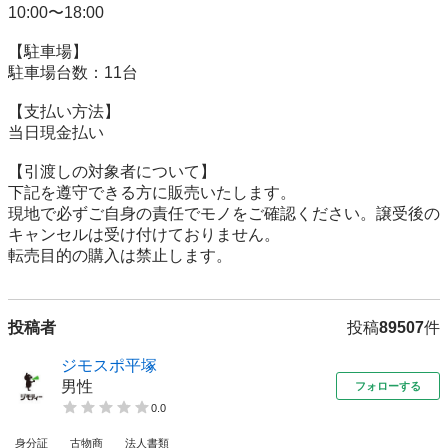
10:00〜18:00

【駐⾞場】

駐車場台数：11台

【⽀払い⽅法】

当日現金払い

【引渡しの対象者について】

下記を遵守できる⽅に販売いたします。

現地で必ずご⾃⾝の責任でモノをご確認ください。譲受後の
キャンセルは受け付けておりません。

転売⽬的の購⼊は禁⽌します。
投稿者
投稿
89507
件
ジモスポ平塚
男性
フォローする
0.0
身分証
古物商
法人書類