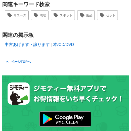
関連キーワード検索
リユース
現地
スポット
用品
セット
関連の掲示板
中古あげます・譲ります
本/CD/DVD
ページTOPへ