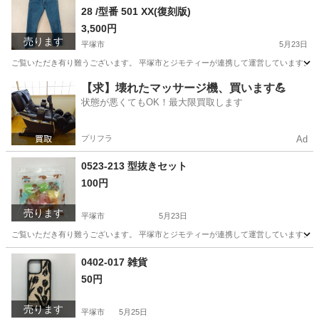
28 /型番 501 XX(復刻版)
3,500円
売ります
平塚市
5月23日
ご覧いただき有り難うございます。 平塚市とジモティーが連携して運営しています。 粗
神奈川
平塚市
服/ファッション
リユース
【求】壊れたマッサージ機、買います💪
状態が悪くてもOK！最大限買取します
プリフラ
Ad
0523-213 型抜きセット
100円
売ります
平塚市
5月23日
ご覧いただき有り難うございます。 平塚市とジモティーが連携して運営しています。 粗
神奈川
平塚市
ラッピング用品
リユース
0402-017 雑貨
50円
売ります
平塚市
5月25日