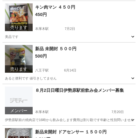
神奈川
厚木市
本厚木駅
その他
新品
キン肉マン ４５０円
450円
売ります
本厚木駅
7月2日
美品です
神奈川
厚木市
本厚木駅
本/CD/DVD
キン肉マン
新品 未開封 ５００円
500円
売ります
八王子駅
6月14日
あると便利です 値引きしてません
神奈川
厚木市
八王子駅
防災、セキュリティ
新品
８月2日日曜日伊勢原駅前飲み会メンバー募集
メンバー
本厚木駅
7月20日
伊勢原駅前の焼肉店で16時から飲み会します費用は割り勘です年齢と性別問いません 
神奈川
厚木市
本厚木駅
その他
新品未開封 ドアセンサー １５００円