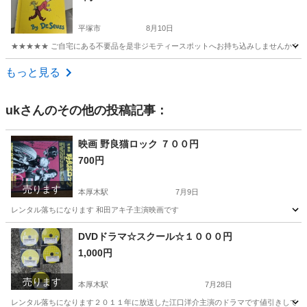
平塚市
8月10日
★★★★★ ご自宅にある不要品を是非ジモティースポットへお持ち込みしませんか？ 家
神奈川
平塚市
絵本
現地
もっと見る
uk
さんのその他の投稿記事：
映画 野良猫ロック ７００円
700円
売ります
本厚木駅
7月9日
レンタル落ちになります 和田アキ子主演映画です
神奈川
厚木市
本厚木駅
DVD/ブルーレイ
レンタル落ち
DVDドラマ☆スクール☆１０００円
1,000円
売ります
本厚木駅
7月28日
レンタル落ちになります２０１１年に放送した江口洋介主演のドラマです値引きしてま