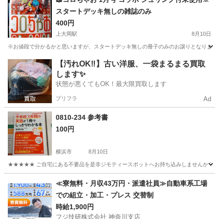
スタートデッキ無しの雑誌のみ
400円
上大岡駅
8月10日
※お値段で分かるかと思いますが、スタートデッキ無しの冊子のみのお譲りとなりますので
神奈川
横浜市
上大岡駅
雑誌
シュリンク
【汚れOK‼️】古い洋服、一袋まるまる買取
します✨
状態が悪くてもOK！最大限買取します
プリフラ
Ad
0810-234 参考書
100円
横浜市
8月10日
★★★★★ ご自宅にある不要品を是非ジモティースポットへお持ち込みしませんか？ 家
神奈川
横浜市
参考書
現地
≪寮無料・月収43万円・派遣社員≫自動車系工場
での組立・加工・プレス 交替制
時給1,900円
フジ技研株式会社 神奈川支店