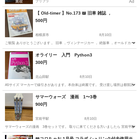
プリフラ
Ad
【 Old-timer 】No.173 📖 旧車 雑誌 ，
500円
相模原市
8月10日
ご観覧 ありがとうございます 。 旧車 ，ヴィンテージカー ， 絶版車 ，オールドカー ，系の
神奈川
相模原市
その他
Old
オライリー 入門 Python3
300円
北山田駅
8月10日
A5サイズ マーカーで線引きがあります。本自体は綺麗です。 受け渡し場所は都筑区
神奈川
横浜市
北山田駅
理学、工学
自体
サマーウォーズ 漫画 1〜3巻
900円
宮前平駅
8月10日
サマーウォーズの漫画 3巻セットです。 取りに来てくださる方いましたら 宮前平駅
神奈川
川崎市
宮前平駅
本/CD/DVD
漫画
📖コロちゃお 1月号 コラボ シュリンク付未使用※