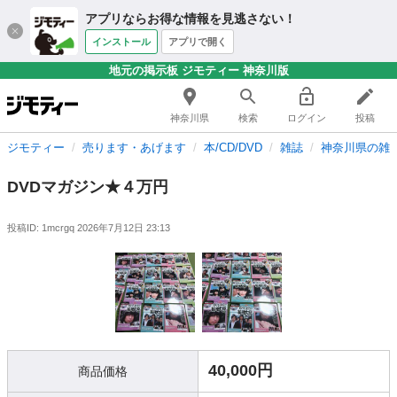
アプリならお得な情報を見逃さない！
インストール
アプリで開く
地元の掲示板 ジモティー 神奈川版
神奈川県
検索
ログイン
投稿
ジモティー
売ります・あげます
本/CD/DVD
雑誌
神奈川県の雑
DVDマガジン★４万円
投稿ID: 1mcrgq
2026年7月12日 23:13
40,000円
商品価格