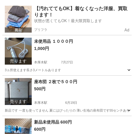
神奈川
厚木市
本厚木駅
DVD/ブルーレイ
ドラマ
【汚れててもOK】着なくなった洋服、買取
ります！
状態が悪くてもOK！最大限買取します
プリフラ
Ad
未使用品 １０００円
1,000円
売ります
本厚木駅
7月27日
3ヵ所使えます長さ3メートルあります
神奈川
厚木市
本厚木駅
その他
座布団 ２枚で５００円
500円
売ります
本厚木駅
6月19日
新品です 一度も使ってません 夏にはぴったりの 薄い生地の座布団です55センチありま
神奈川
厚木市
本厚木駅
その他
新品
新品未使用品 600円
600円