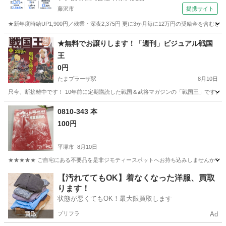
藤沢市
提携サイト
★新年度時給UP1,900円／残業・深夜2,375円 更に3か月毎に12万円の奨励金を含む
神奈川
藤沢市
その他
★無料でお譲りします！「週刊」ビジュアル戦国
王
0円
たまプラーザ駅
8月10日
只今、断捨離中です！ 10年前に定期購読した戦国＆武将マガジンの「戦国王」です。 週刊ビジュア
神奈川
横浜市
たまプラーザ駅
雑誌
0810-343 本
100円
平塚市
8月10日
★★★★★ ご自宅にある不要品を是非ジモティースポットへお持ち込みしませんか？ 家
神奈川
平塚市
絵本
現地
【汚れててもOK】着なくなった洋服、買取
ります！
状態が悪くてもOK！最大限買取します
プリフラ
Ad