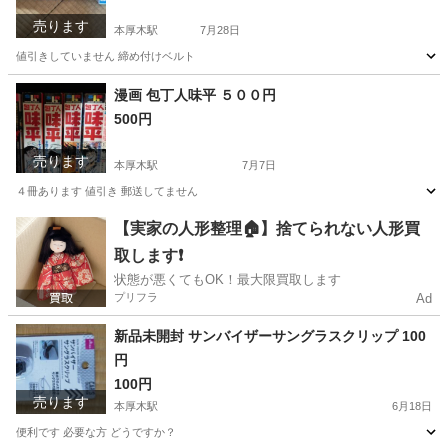
売ります
本厚木駅
7月28日
値引きしていません 締め付けベルト
神奈川
厚木市
本厚木駅
その他
新品
漫画 包丁人味平 ５００円
500円
売ります
本厚木駅
7月7日
４冊あります 値引き 郵送してません
神奈川
厚木市
本厚木駅
本/CD/DVD
漫画
【実家の人形整理🏠】捨てられない人形買
取します❗️
状態が悪くてもOK！最大限買取します
プリフラ
Ad
新品未開封 サンバイザーサングラスクリップ 100
円
100円
売ります
本厚木駅
6月18日
便利です 必要な方 どうですか？