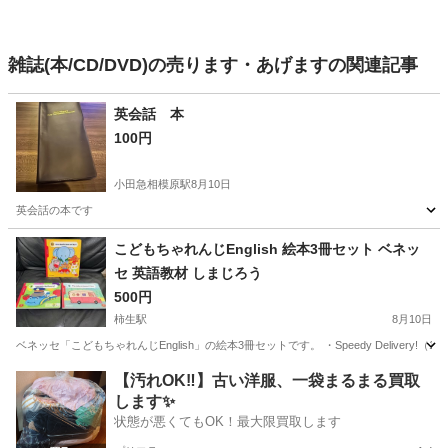
雑誌(本/CD/DVD)の売ります・あげますの関連記事
英会話 本
100円
小田急相模原駅
8月10日
英会話の本です
神奈川
相模原市
小田急相模原駅
語学、辞書
こどもちゃれんじEnglish 絵本3冊セット ベネッ
セ 英語教材 しまじろう
500円
柿生駅
8月10日
ベネッセ「こどもちゃれんじEnglish」の絵本3冊セットです。 ・Speedy Delivery!（1月号） ・The Je
神奈川
川崎市
柿生駅
絵本
こどもちゃれんじ
【汚れOK‼️】古い洋服、一袋まるまる買取
します✨
状態が悪くてもOK！最大限買取します