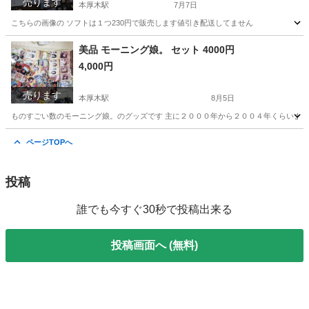
売ります
本厚木駅
7月7日
こちらの画像の ソフトは１つ230円で販売します値引き配送してません
神奈川
厚木市
本厚木駅
テレビゲーム
ファミコンソフト
美品 モーニング娘。 セット 4000円
4,000円
売ります
本厚木駅
8月5日
ものすごい数のモーニング娘。のグッズです 主に２０００年から２００４年くらいまでのメ
神奈川
厚木市
本厚木駅
その他
モーニング娘
ページTOPへ
投稿
誰でも今すぐ30秒で投稿出来る
投稿画面へ (無料)