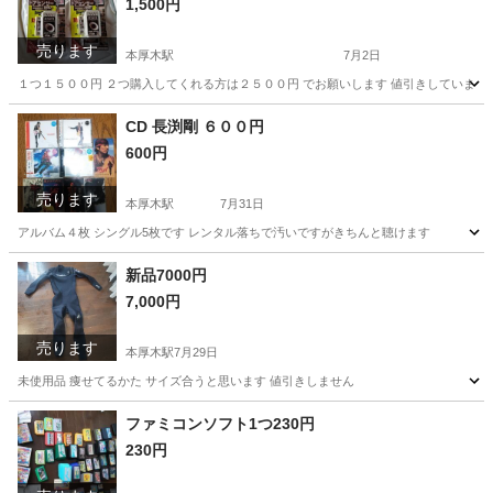
1,500円
売ります
本厚木駅
7月2日
１つ１５００円 ２つ購入してくれる方は２５００円 でお願いします 値引きしていませ
神奈川
厚木市
本厚木駅
その他
ドア
CD 長渕剛 ６００円
600円
売ります
本厚木駅
7月31日
アルバム４枚 シングル5枚です レンタル落ちで汚いですがきちんと聴けます
神奈川
厚木市
本厚木駅
CD
レンタル落ち
新品7000円
7,000円
売ります
本厚木駅
7月29日
未使用品 痩せてるかた サイズ合うと思います 値引きしません
神奈川
厚木市
本厚木駅
その他
新品
ファミコンソフト1つ230円
230円