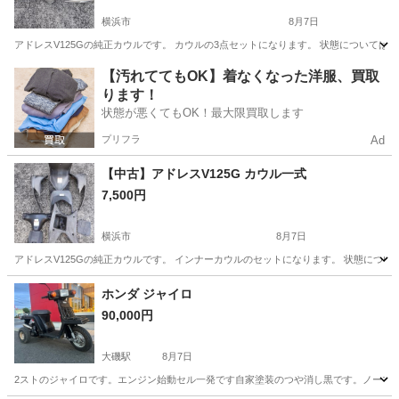
横浜市
8月7日
アドレスV125Gの純正カウルです。 カウルの3点セットになります。 状態については
神奈川
横浜市
その他
カウル
【汚れててもOK】着なくなった洋服、買取
ります！
状態が悪くてもOK！最大限買取します
プリフラ
Ad
【中古】アドレスV125G カウル一式
7,500円
横浜市
8月7日
アドレスV125Gの純正カウルです。 インナーカウルのセットになります。 状態につい
神奈川
横浜市
その他
カウル
ホンダ ジャイロ
90,000円
大磯駅
8月7日
2ストのジャイロです。エンジン始動セル一発です自家塗装のつや消し黒です。ノーマル