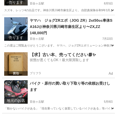
売ります
百合ヶ丘駅
8月5日
スズキ、レッツ4の出品です。神奈川県川崎市麻生区より。 自賠責保険令和9年3月まで
神奈川
川崎市
百合ヶ丘駅
スズキ
レッツ
ヤマハ ジョグZRエボ（JOG ZR）2st50cc車体S
A16J@神奈川県川崎市麻生区より〜ZX,ZZ
148,000円
売ります
百合ヶ丘駅
7月22日
この度はご閲覧ありがとうございます。 ヤマハ、ジョグZRエボリューション神奈川県川
神奈川
川崎市
百合ヶ丘駅
ヤマハ
ジョグ
【求】古い本、売ってください📗✨
状態が悪くてもOK！最大限買取します
プリフラ
Ad
バイク・原付の買い取り下取り等の依頼お受けし
ます
地元のお店
百合ヶ丘駅
5月8日
「動かないバイクがある」「現在乗っていなく放置しているバイクがある」等バイクの処
神奈川
川崎市
百合ヶ丘駅
その他
買取