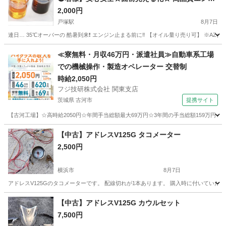
ンオイル交換
2,000円
戸塚駅
8月7日
連日… 35℃オーバーの 酷暑到来❗️ エンジン止まる前に‼️ 【オイル量り売り可】 ※AZ合
神奈川
横浜市
戸塚駅
ホンダ
オイル
≪寮無料・月収46万円・派遣社員≫自動車系工場
での機械操作・製造オペレーター 交替制
時給2,050円
フジ技研株式会社 関東支店
茨城県 古河市
提携サイト
【古河工場】☆高時給2050円☆年間手当総額最大69万円☆3年間の手当総額159万円☆
茨城
古河市
その他
【中古】アドレスV125G タコメーター
2,500円
横浜市
8月7日
アドレスV125Gのタコメーターです。 配線切れが1本あります。 購入時に付いていた
神奈川
横浜市
その他
タコメーター
【中古】アドレスV125G カウルセット
7,500円