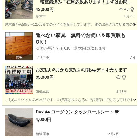
軽整備済み！在庫多数あります！まずはお問い
合わせください♪
43,000円
厚木市
8月7日
厚木市から50cc〜125ccまでのバイクを販売しています。 他の出品されている方
神奈川
厚木市
ホンダ
新品
運べない家具、無料でお伺い＆即買取も
OK！
状態が悪くてもOK！最大限買取します
プリフラ
Ad
お支払い8月から支払い可能🛻ディオ売ります
35,000円
南橋本駅
8月7日
こちらのバイクのみの出品です この投稿は長くなるのでお電話にて対応も可能です。 メッセ
神奈川
相模原市
南橋本駅
バイク
役所
Dax 🏍️ ローダウン タックロールシート 🩶
4,000円
相模原市
8月7日