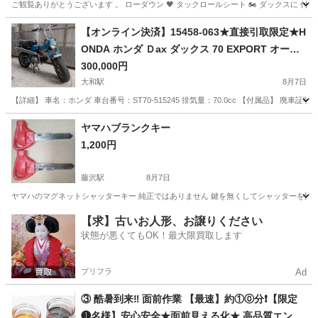
ご観覧ありがとうございます 。 ローダウン 🖤 タックロールシート 🏍️ ダックスに 付いてい
神奈川
相模原市
その他
タックロールシート
【オンライン決済】15458-063★直接引取限定★H
ONDA ホンダ Ｄax ダックス 70 EXPORT オート
バイ 70㏄ ST70-515245 廃車済 ジャンク★
300,000円
大和駅
8月7日
【詳細】 車名：ホンダ 車台番号：ST70-515245 排気量：70.0cc 【付属品】 廃
神奈川
大和市
大和駅
ホンダ
ヤマハブランクキー
1,200円
藤沢駅
8月7日
ヤマハのマグネットシャッターキー 純正ではありません 鍵を無くしてシャッターを開けられ
神奈川
藤沢市
藤沢駅
その他
【求】古いお人形、お譲りください
状態が悪くてもOK！最大限買取します
プリフラ
Ad
③ 酷暑到来‼️ 面前作業 【最速】約①⓪分❗️【限定
❶名様】安心安全★面前見える化★ 高品質エンジ