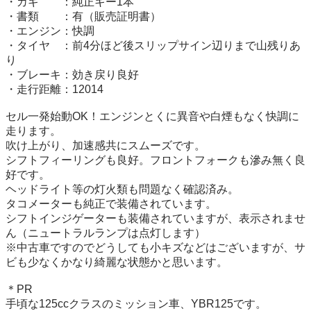
・カギ　　：純正キー1本

・書類　　：有（販売証明書）

・エンジン：快調

・タイヤ　：前4分ほど後スリップサイン辺りまで山残りあ
り

・ブレーキ：効き戻り良好

・走行距離：12014

セル一発始動OK！エンジンとくに異音や白煙もなく快調に
走ります。

吹け上がり、加速感共にスムーズです。

シフトフィーリングも良好。フロントフォークも滲み無く良
好です。

ヘッドライト等の灯火類も問題なく確認済み。

タコメーターも純正で装備されています。

シフトインジゲーターも装備されていますが、表示されませ
ん（ニュートラルランプは点灯します）

※中古車ですのでどうしても小キズなどはございますが、サ
ビも少なくかなり綺麗な状態かと思います。

＊PR

手頃な125ccクラスのミッション車、YBR125です。
