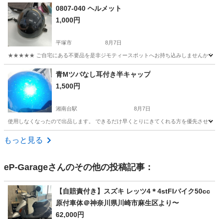
神奈川
平塚市
大磯駅
ホンダ
0807-040 ヘルメット
1,000円
平塚市
8月7日
★★★★★ ご自宅にある不要品を是非ジモティースポットへお持ち込みしませんか？ 家
神奈川
平塚市
その他
ヘルメット
青Мツバなし耳付き半キャップ
1,500円
湘南台駅
8月7日
使用しなくなったので出品します。 できるだけ早くとりにきてくれる方を優先させてい
神奈川
藤沢市
湘南台駅
その他
もっと見る
eP-Garage
さんのその他の投稿記事：
【自賠責付き】スズキ レッツ4＊4stFIバイク50cc
原付車体＠神奈川県川崎市麻生区より〜
62,000円