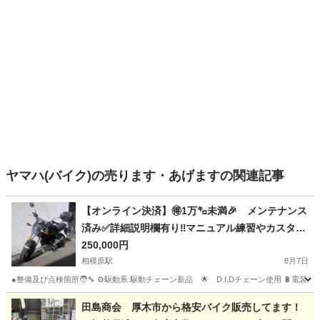
ヤマハ(バイク)の売ります・あげますの関連記事
【オンライン決済】🉐1万㌔未満🎉 メンテナンス
済み✅️詳細説明欄有り‼️マニュアル練習やカスタム
ベースにぜひ🤩 JC61 グロム GROM MSX125
250,000円
前期
相模原駅
8月7日
●整備及び点検箇所🧑‍🔧 ⚙️駆動系 駆動チェーン新品 🌟 D.I.Dチェーン使用 🔋
神奈川
相模原市
相模原駅
ホンダ
田島商会 厚木市から格安バイク販売してます！