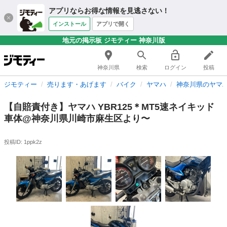
アプリならお得な情報を見逃さない！
インストール
アプリで開く
地元の掲示板 ジモティー 神奈川版
神奈川県
検索
ログイン
投稿
ジモティー
売ります・あげます
バイク
ヤマハ
神奈川県のヤマ
【自賠責付き】ヤマハ YBR125＊MT5速ネイキッド
車体@神奈川県川崎市麻生区より〜
投稿ID: 1ppk2z