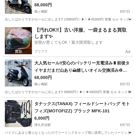
🗻嬉しいオイル交換済み♻️燃費重視＆年式重視＆
88,000円
バイク初心者の方にオススメ✨️ラクラク始動のイ
鶴ヶ峰駅
8月7日
ンジェクション💥オンライン決済で分割や後払い
出したばかりですがセールに出します‼️ 139800円▷▶︎▷▶︎85000円 実働 セル キック共
も🉑AF75タクト✴
神奈川
横浜市
鶴ヶ峰駅
バイク
タクト
【汚れOK‼️】古い洋服、一袋まるまる買取
します✨
状態が悪くてもOK！最大限買取します
プリフラ
Ad
大人気セール‼️安心のバッテリー充電済み🔋前後タ
イヤまだまだ山あり🗻嬉しいオイル交換済み♻️燃
費重視＆バイク初心者の方におすすめ🔰ラクラク
68,000円
始動のインジェクション💥オンライン決済で分割
鶴ヶ峰駅
8月7日
や後払いも🉑人気のグレー😎SA36J ジョグ✴
出したばかりですがセールに出します‼️ 99800円▷▶︎▷▶︎68000円 実働 セル キック共
神奈川
横浜市
鶴ヶ峰駅
バイク
後払い
タナックス(TANAX) フィールドシートバッグ モト
フィズ(MOTOFIZZ) ブラック MFK-101
6,000円
津久井浜駅
8月7日
バイクにあまり乗らなくなったのでツーリングキャンプ用に使用していたツーリングバッグの出品にな