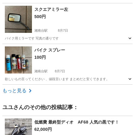
神奈川
横須賀市
津久井浜駅
その他
スクエアミラー左
500円
湘南台駅
8月7日
バイク用ミラーです 写真の通りです
神奈川
藤沢市
湘南台駅
その他
バイク スプレー
100円
湘南台駅
8月7日
欲しいもの言ってください 、値段言います まとめだと安くできます。
神奈川
藤沢市
湘南台駅
その他
もっと見る
ユユ
さんのその他の投稿記事：
低燃費 最終型ディオ AF68 人気の黒です！
62,000円