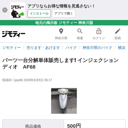
アプリならお得な情報を見逃さない！
インストール
アプリで開く
地元の掲示板 ジモティー 神奈川版
神奈川県
検索
ログイン
投稿
ジモティー
売ります・あげます
バイク
神奈川県のバイク
横浜
パーツ一台分解単体販売します❗ インジェクション
ディオ AF68
投稿ID: 1ppd6t
2026年6月8日 06:17
500円
商品価格