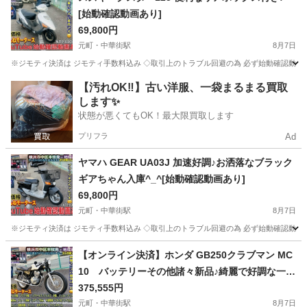
[始動確認動画あり]
69,800円
元町・中華街駅
8月7日
※ジモティ決済は ジモティ手数料込み ◇取引上のトラブル回避の為 必ず始動確認動画のご
神奈川
横浜市
元町・中華街駅
スズキ
動画
【汚れOK‼️】古い洋服、一袋まるまる買取
します✨
状態が悪くてもOK！最大限買取します
プリフラ
Ad
ヤマハ GEAR UA03J 加速好調♪お洒落なブラック
ギアちゃん入庫^_^[始動確認動画あり]
69,800円
元町・中華街駅
8月7日
※ジモティ決済は ジモティ手数料込み ◇取引上のトラブル回避の為 必ず始動確認動画のご
神奈川
横浜市
元町・中華街駅
ヤマハ
動画
【オンライン決済】ホンダ GB250クラブマン MC
10 バッテリーその他諸々新品♪綺麗で好調な一台
^_^ [始動確認動画あり]
375,555円
元町・中華街駅
8月7日