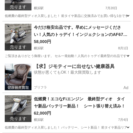
売ります
横浜駅
7月20日
低燃費の最終型ディオ入荷しました！ 前タイヤ新品に交換済みでお買い得な1台です！ エ
神奈川
横浜市
横浜駅
ホンダ
今だけ格安出品です。早めにメッセージくださ
い！人気のトゥデイ！インジェクションのAF67で
す！
58,000円
売ります
横浜駅
8月1日
ご覧頂きありがとう御座います。 セル一発始動！人気のトゥデイ最終型の出品です！ エ
神奈川
横浜市
横浜駅
ホンダ
インジェクション
【求】ジモティーに出せない健康器具
状態が悪くてもOK！最大限買取します
プリフラ
Ad
低燃費！エコなFiエンジン 最終型ディオ タイ
ヤ新品バッテリー新品！ シート張り替え済み！
62,000円
売ります
横浜駅
7月4日
低燃費の最終型ディオ入荷しました！ バッテリー、シート新品！ 前タイヤ新品リアも溝た