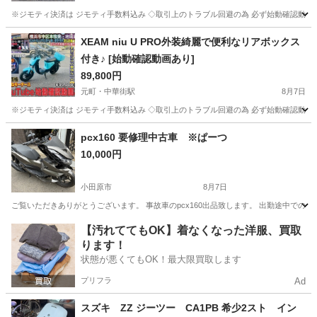
※ジモティ決済は ジモティ手数料込み ◇取引上のトラブル回避の為 必ず始動確認動画のご
神奈川
横浜市
元町・中華街駅
ホンダ
XEAM niu U PRO外装綺麗で便利なリアボックス
付き♪ [始動確認動画あり]
89,800円
元町・中華街駅
8月7日
※ジモティ決済は ジモティ手数料込み ◇取引上のトラブル回避の為 必ず始動確認動画のご
神奈川
横浜市
元町・中華街駅
その他
pcx160 要修理中古車 ※ぱーつ
10,000円
小田原市
8月7日
ご覧いただきありがとうございます。 事故車のpcx160出品致します。 出勤途中での
神奈川
小田原市
ホンダ
【汚れててもOK】着なくなった洋服、買取
ります！
状態が悪くてもOK！最大限買取します
プリフラ
Ad
スズキ ZZ ジーツー CA1PB 希少2スト イン