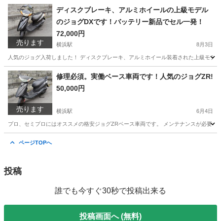
神奈川
横浜市
横浜駅
ホンダ
ディスクブレーキ、アルミホイールの上級モデル
のジョグDXです！バッテリー新品でセル一発！
72,000円
売ります
横浜駅
8月3日
人気のジョグ入荷しました！ ディスクブレーキ、アルミホイール装着された上級モデルの
神奈川
横浜市
横浜駅
ヤマハ
修理必須。実働ベース車両です！人気のジョグZR!
50,000円
売ります
横浜駅
6月4日
プロ、セミプロにはオススメの格安ジョグZRベース車両です。 メンテナンスが必要な車
神奈川
横浜市
横浜駅
ヤマハ
ページTOPへ
投稿
誰でも今すぐ30秒で投稿出来る
投稿画面へ (無料)