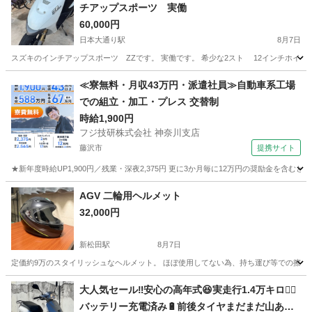
チアップスポーツ 実働
60,000円
日本大通り駅
8月7日
スズキのインチアップスポーツ ZZです。 実働です。 希少な2スト 12インチホイ
神奈川
横浜市
日本大通り駅
スズキ
インチアップ
≪寮無料・月収43万円・派遣社員≫自動車系工場
での組立・加工・プレス 交替制
時給1,900円
フジ技研株式会社 神奈川支店
藤沢市
提携サイト
★新年度時給UP1,900円／残業・深夜2,375円 更に3か月毎に12万円の奨励金を含む
神奈川
藤沢市
その他
AGV 二輪用ヘルメット
32,000円
新松田駅
8月7日
定価約9万のスタイリッシュなヘルメット。 ほぼ使用してない為、持ち運び等での擦り
神奈川
足柄上郡
新松田駅
バイク
ヘルメット
大人気セール‼️安心の高年式😆実走行1.4万キロ🏃‍♀️
バッテリー充電済み🔋前後タイヤまだまだ山あり