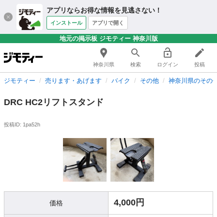
アプリならお得な情報を見逃さない！
インストール
アプリで開く
地元の掲示板 ジモティー 神奈川版
神奈川県
検索
ログイン
投稿
ジモティー
売ります・あげます
バイク
その他
神奈川県のその
DRC HC2リフトスタンド
投稿ID: 1pa52h
4,000円
価格