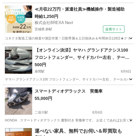
神奈川
伊勢原市
伊勢原駅
ヤマハ
≪月収22万円・派遣社員≫機械操作・製造補助
時給1,250円
株式会社BREXA Next
茨城県 静駅
提携サイト
コネクタ製造工場の検査や測定作業！日勤専属＆土日祝休み＆年間休日128日★クリーン
茨城
常陸大宮市
静駅
その他
【オンライン決済】ヤマハ グランドアクシス100
フロントフェンダー、サイドカバー左右 、テール
カバー、クランクケースカバー
500円
座間駅
8月6日
ヤマハ グランドアクシス100 フロントフェンダー、サイドカバー左右 、テールカバ
神奈川
座間市
座間駅
ヤマハ
グランドアクシス
スマートディオデラックス 実働車
55,000円
二俣川駅
8月6日
HONDA スマートディオデラックス 書類付き 実働車です。 お近くであればお安く運
神奈川
横浜市
二俣川駅
ホンダ
運べない家具、無料でお伺い＆即買取も