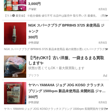
P規格 全合成油 カストロール エンジンオイル
3,000円
戸塚駅
8月6日
【ラス❶ 最安値】 ※処分価格 値引不可 出品中は販売中 取引早い方 最優先。 （問合せ順で
神奈川
横浜市
戸塚駅
ホンダ
PCX
NGK スパークプラグ BPR8HS 3725 未使用品 ジ
ャンク
300円
伊勢原駅
8月6日
NGK スパークプラグ BPR8HS 3725 新品未使用品 箱の状態が悪い(スパーク
神奈川
伊勢原市
伊勢原駅
バイク
【汚れOK‼️】古い洋服、一袋まるまる買取
します✨
状態が悪くてもOK！最大限買取します
プリフラ
Ad
ヤマハ YAMAHA ジョグ JOG KOSO クラッチス
プリング 1500rpm 新品未使用品 未開封品 ジャン
ク
300円
伊勢原駅
8月6日
ヤマハ YAMAHA ジョグ JOG KOSOクラッチスプリング 1500rpm 長期間室