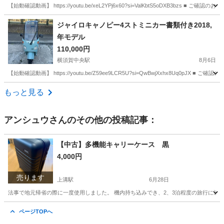
【始動確認動画】 https://youtu.be/xeL2YPj6x60?si=ValKbtS5oDXB3
神奈川
横須賀市
横須賀中央駅
バイク
バイカーズクサマ
ジャイロキャノピー4ストミニカー書類付き2018,
年モデル
110,000円
横須賀中央駅
8月6日
【始動確認動画】 https://youtu.be/Z59ee9LCR5U?si=QwBwjXxhx8Uq
神奈川
横須賀市
横須賀中央駅
バイク
バイカーズクサマ
もっと見る
アンシュウ
さんのその他の投稿記事：
【中古】多機能キャリーケース 黒
4,000円
売ります
上溝駅
6月28日
法事で地元帰省の際に一度使用しました。 機内持ち込みでき、2、3泊程度の旅行に適
神奈川
相模原市
上溝駅
その他
ページTOPへ