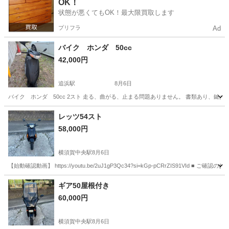
OK！
状態が悪くてもOK！最大限買取します
プリフラ
Ad
バイク ホンダ 50cc
42,000円
追浜駅
8月6日
バイク ホンダ 50cc 2スト 走る、曲がる、止まる問題ありません。 書類あり、鍵あ
神奈川
横須賀市
追浜駅
ホンダ
レッツ54スト
58,000円
横須賀中央駅
8月6日
【始動確認動画】 https://youtu.be/2uJ1gP3Qc34?si=kGp-pCRrZIS91
神奈川
横須賀市
横須賀中央駅
バイク
バイカーズクサマ
ギア50屋根付き
60,000円
横須賀中央駅
8月6日