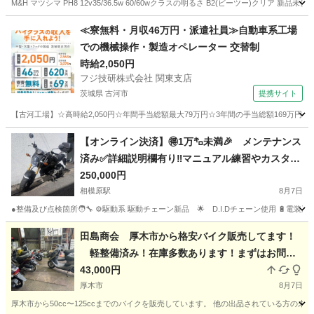
M&H マツシマ PH8 12v35/36.5w 60/60wクラスの明るさ B2(ビーツー)ク
神奈川
伊勢原市
伊勢原駅
バイク
≪寮無料・月収46万円・派遣社員≫自動車系工場
での機械操作・製造オペレーター 交替制
時給2,050円
フジ技研株式会社 関東支店
茨城県 古河市
提携サイト
【古河工場】☆高時給2,050円☆年間手当総額最大79万円☆3年間の手当総額169万円
茨城
古河市
その他
【オンライン決済】🉐1万㌔未満🎉 メンテナンス
済み✅️詳細説明欄有り‼️マニュアル練習やカスタム
ベースにぜひ🤩 JC61 グロム GROM MSX125
250,000円
前期
相模原駅
8月7日
●整備及び点検箇所🧑‍🔧 ⚙️駆動系 駆動チェーン新品 🌟 D.I.Dチェーン使用 🔋
神奈川
相模原市
相模原駅
ホンダ
田島商会 厚木市から格安バイク販売してます！
軽整備済み！在庫多数あります！まずはお問い
合わせください♪
43,000円
厚木市
8月7日
厚木市から50cc〜125ccまでのバイクを販売しています。 他の出品されている方