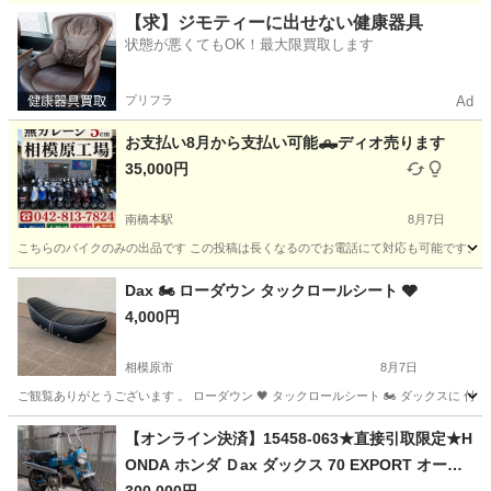
神奈川
厚木市
ホンダ
新品
【求】ジモティーに出せない健康器具
状態が悪くてもOK！最大限買取します
プリフラ
Ad
お支払い8月から支払い可能🛻ディオ売ります
35,000円
南橋本駅
8月7日
こちらのバイクのみの出品です この投稿は長くなるのでお電話にて対応も可能です。 メッセ
神奈川
相模原市
南橋本駅
バイク
役所
Dax 🏍️ ローダウン タックロールシート 🩶
4,000円
相模原市
8月7日
ご観覧ありがとうございます 。 ローダウン 🖤 タックロールシート 🏍️ ダックスに 付いてい
神奈川
相模原市
その他
タックロールシート
【オンライン決済】15458-063★直接引取限定★H
ONDA ホンダ Ｄax ダックス 70 EXPORT オート