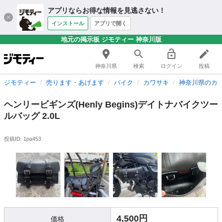
アプリならお得な情報を見逃さない！
インストール
アプリで開く
地元の掲示板 ジモティー 神奈川版
神奈川県
検索
ログイン
投稿
ジモティー
売ります・あげます
バイク
カワサキ
神奈川県のカ
ヘンリービギンズ(Henly Begins)デイトナバイクツー
ルバッグ 2.0L
投稿ID: 1pa453
4,500円
価格