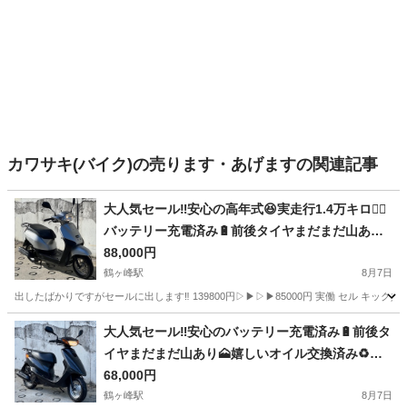
カワサキ(バイク)の売ります・あげますの関連記事
大人気セール‼️安心の高年式😆実走行1.4万キロ🏃‍♀️
バッテリー充電済み🔋前後タイヤまだまだ山あり
🗻嬉しいオイル交換済み♻️燃費重視＆年式重視＆
88,000円
バイク初心者の方にオススメ✨️ラクラク始動のイ
鶴ヶ峰駅
8月7日
ンジェクション💥オンライン決済で分割や後払い
出したばかりですがセールに出します‼️ 139800円▷▶︎▷▶︎85000円 実働 セル キック共
も🉑AF75タクト✴
神奈川
横浜市
鶴ヶ峰駅
バイク
タクト
大人気セール‼️安心のバッテリー充電済み🔋前後タ
イヤまだまだ山あり🗻嬉しいオイル交換済み♻️燃
費重視＆バイク初心者の方におすすめ🔰ラクラク
68,000円
始動のインジェクション💥オンライン決済で分割
鶴ヶ峰駅
8月7日