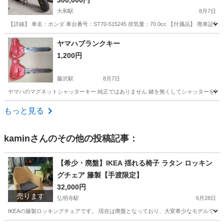
バイ 70㏄ ST70-515245 廃車済 ジャンク★
300,000円
大和駅
8月7日
【詳細】 車名：ホンダ 車台番号：ST70-515245 排気量：70.0cc 【付属品】 廃
神奈川
大和市
大和駅
ホンダ
ヤマハブランクキー
1,200円
藤沢駅
8月7日
ヤマハのマグネットシャッターキー 純正ではありません 鍵を無くしてシャッターを開けら
神奈川
藤沢市
藤沢駅
その他
もっと見る
kamin
さんのその他の投稿記事：
【希少・廃盤】IKEA 揺れる椅子 ラタン ロッキン
グチェア 籐製【手渡限定】
32,000円
売ります
弘明寺駅
6月28日
IKEAの籐製ロッキングチェアです。 現在は廃盤となっており、大変希少なモデルです