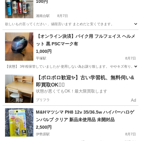
100円
湘南台駅
8月7日
欲しいもの言ってください 、値段言います まとめだと安くできます。
神奈川
藤沢市
湘南台駅
その他
【オンライン決済】バイク用 フルフェイス ヘルメ
ット 黒 PSCマーク有
1,000円
平塚駅
8月7日
【状態】 3年程保管していましたが 使用しない為お譲り致します。 ややキズ有り。 
神奈川
茅ヶ崎市
平塚駅
その他
【ボロボロ歓迎✨】古い学習机、無料伺い&
即買取OK🙆‍♀️
状態が悪くてもOK！最大限買取します
プリフラ
Ad
M&Hマツシマ PH8 12v 35/36.5w ハイパーハロゲ
ンバルブ クリア 新品未使用品 未開封品
2,500円
伊勢原駅
8月7日