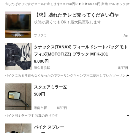
や後払いも🉑人気のグレー😎SA36J ジョグ✴
出したばかりですがセールに出します‼️ 99800円▷▶︎▷▶︎68000円 実働 セル キック共
神奈川
横浜市
鶴ヶ峰駅
バイク
後払い
【求】壊れたテレビ売ってください📺✨
状態が悪くてもOK！最大限買取します
プリフラ
Ad
タナックス(TANAX) フィールドシートバッグ モト
フィズ(MOTOFIZZ) ブラック MFK-101
6,000円
津久井浜駅
8月7日
バイクにあまり乗らなくなったのでツーリングキャンプ用に使用していたツーリングバッグの出品にな
神奈川
横須賀市
津久井浜駅
その他
スクエアミラー左
500円
湘南台駅
8月7日
バイク用ミラーです 写真の通りです
神奈川
藤沢市
湘南台駅
その他
バイク スプレー