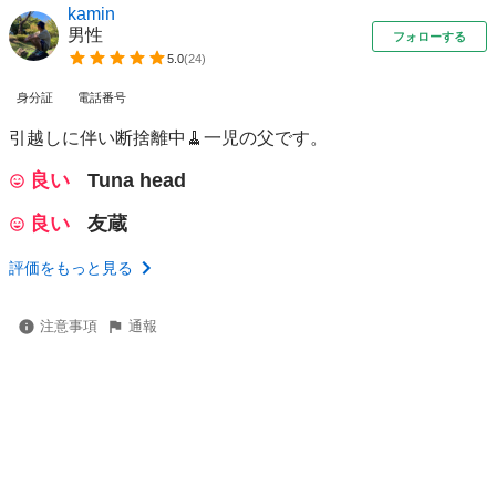
kamin
男性
フォローする
5.0
(
24
)
身分証
電話番号
引越しに伴い断捨離中🧹一児の父です。
良い
Tuna head
良い
友蔵
評価をもっと見る
注意事項
通報