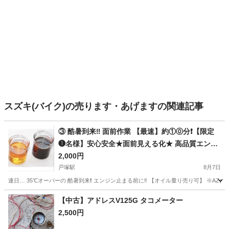
スズキ(バイク)の売ります・あげますの関連記事
③ 酷暑到来‼️ 面前作業 【最速】約①⓪分❗️【限定
❶名様】安心安全★面前見える化★ 高品質エンジ
ンオイル交換
2,000円
戸塚駅
8月7日
連日… 35℃オーバーの 酷暑到来❗️ エンジン止まる前に‼️ 【オイル量り売り可】 ※AZ合
神奈川
横浜市
戸塚駅
ホンダ
オイル
【中古】アドレスV125G タコメーター
2,500円