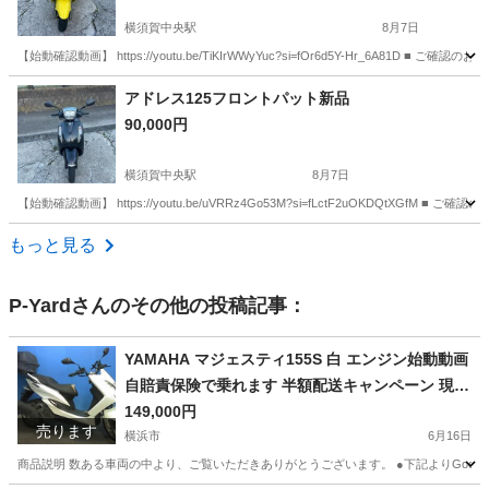
横須賀中央駅
8月7日
【始動確認動画】 https://youtu.be/TiKIrWWyYuc?si=fOr6d5Y-Hr_6A
神奈川
横須賀市
横須賀中央駅
バイク
アドレス125フロントパット新品
90,000円
横須賀中央駅
8月7日
【始動確認動画】 https://youtu.be/uVRRz4Go53M?si=fLctF2uOKDQt
神奈川
横須賀市
横須賀中央駅
バイク
バイカーズクサマ
もっと見る
P-Yard
さんのその他の投稿記事：
YAMAHA マジェスティ155S 白 エンジン始動動画
自賠責保険で乗れます 半額配送キャンペーン 現状
渡し諸経費￥0- 横浜 P-Yard
149,000円
売ります
横浜市
6月16日
商品説明 数ある車両の中より、ご覧いただきありがとうございます。 ●下記よりGoogleフォト