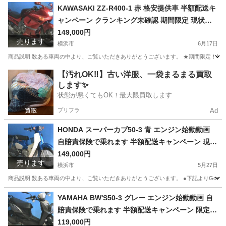
神奈川
横浜市
ヤマハ
エンジン
KAWASAKI ZZ-R400-1 赤 格安提供車 半額配送キ
ャンペーン クランキング未確認 期間限定 現状渡
し諸経費￥0- 横浜 P-Yard
149,000円
売ります
横浜市
6月17日
商品説明 数ある車両の中より、ご覧いただきありがとうございます。 ★期間限定！半額
神奈川
横浜市
カワサキ
クランキング
【汚れOK‼️】古い洋服、一袋まるまる買取
します✨
状態が悪くてもOK！最大限買取します
プリフラ
Ad
HONDA スーパーカブ50-3 青 エンジン始動動画
自賠責保険で乗れます 半額配送キャンペーン 現状
渡し諸経費￥0- 横浜 P-Yard
149,000円
売ります
横浜市
5月27日
商品説明 数ある車両の中より、ご覧いただきありがとうございます。 ●下記よりGoogleフォト
神奈川
横浜市
ホンダ
エンジン
YAMAHA BW'S50-3 グレー エンジン始動動画 自
賠責保険で乗れます 半額配送キャンペーン 限定
現状渡し諸経費￥0- 横浜 P-Yard
119,000円