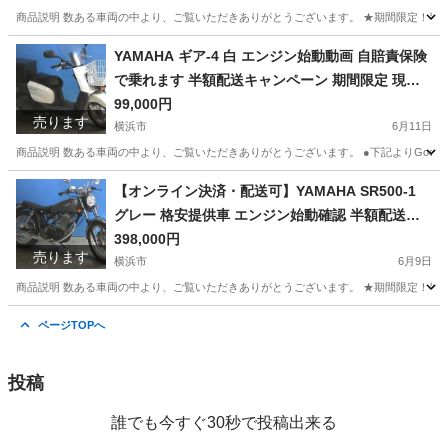
商品説明 数ある車両の中より、ご覧いただきありがとうございます。 ★期間限定！半額
神奈川
横浜市
ヤマハ
SRX
YAMAHA ギア-4 白 エンジン始動動画 自賠責保険
で乗れます 半額配送キャンペーン 期間限定 現状
渡し諸経費￥0 横浜 P-Yard
99,000円
売ります
横浜市
6月11日
商品説明 数ある車両の中より、ご覧いただきありがとうございます。 ●下記よりGoogleフォト
神奈川
横浜市
ヤマハ
エンジン
【オンライン決済・配送可】YAMAHA SR500-1
グレー 格安提供車 エンジン始動確認 半額配送キ
ャンペーン 期間限定価格 現状渡し諸経費￥0- 横
398,000円
売ります
浜 P-Yard
横浜市
6月9日
商品説明 数ある車両の中より、ご覧いただきありがとうございます。 ★期間限定！半額
神奈川
横浜市
ヤマハ
エンジン
ページTOPへ
投稿
誰でも今すぐ30秒で投稿出来る