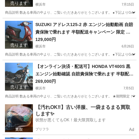
売ります
横浜市
7月15日
商品説明 数ある車両の中より、ご覧いただきありがとうございます。 ●下記よりGoogleフォトにて
神奈川
横浜市
ヤマハ
エンジン
SUZUKI アドレス125-2 赤 エンジン始動動画 自賠
責保険で乗れます 半額配送キャンペーン 限定 現
状渡し諸経費￥0 横浜 P-Yard
129,000円
売ります
横浜市
6月26日
商品説明 数ある車両の中より、ご覧いただきありがとうございます。 ●下記よりGoogleフォトに
神奈川
横浜市
スズキ
エンジン
【オンライン決済・配送可】HONDA VT400S 黒
エンジン始動確認 自賠責保険で乗れます 半額配送
キャンペーン 期間限定 現状渡し諸経費￥0- 横浜 P
269,000円
売ります
-Yard
横浜市
7月5日
商品説明 数ある車両の中より、ご覧いただきありがとうございます。 ★期間限定！半額配送
神奈川
横浜市
ホンダ
エンジン
【汚れOK‼️】古い洋服、一袋まるまる買取
します✨
状態が悪くてもOK！最大限買取します
プリフラ
Ad