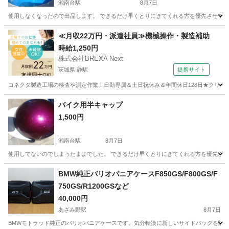
湘南台駅
8月7日
使用しなくなったので出品します。 できるだけ早くとりにきてくれる方を優先させてい
神奈川
藤沢市
湘南台駅
その他
≪月収22万円・派遣社員≫機械操作・製造補助
時給1,250円
株式会社BREXA Next
茨城県 静駅
提携サイト
コネクタ製造工場の検査や測定作業！日勤専属＆土日祝休み＆年間休日128日★クリーン
茨城
常陸大宮市
静駅
その他
バイク用半キャップ
1,500円
湘南台駅
8月7日
使用してないのでしまったままでした。 できるだけ早くとりにきてくれる方を優先させ
神奈川
藤沢市
湘南台駅
その他
BMW純正バリオパニアケースF850GS/F800GS/F
750GS/R1200GSなど
40,000円
あざみ野駅
8月7日
BMWモトラッド純正のバリオパニアケースです。気分転換に新しいサイドバッグを購入し