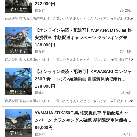
ャンペーン 期間限定 現状渡し諸経費￥0- 横浜 P-Y
272,000円
売ります
ard
横浜市
7月20日
商品説明 数ある車両の中より、ご覧いただきありがとうございます。 ●下記よりGoogleフォ
神奈川
横浜市
ホンダ
グロム
【オンライン決済・配送可】YAMAHA DT50 白 格
安提供車 半額配送キャンペーン クランキング未確
認 期間限定車体本体価格 現状渡し諸経費￥0- 横
188,000円
売ります
浜 P-Yard
横浜市
7月15日
商品説明 数ある車両の中より、ご覧いただきありがとうございます。 ★期間限定！半額
神奈川
横浜市
ヤマハ
クランキング
【オンライン決済・配送可】KAWASAKI ニンジャ
250R 青 エンジン始動動画 自賠責保険で乗れます
半額配送キャンペーン 現状渡し諸経費￥0- 横浜 P
178,000円
売ります
-Yard
横浜市
6月28日
商品説明 数ある車両の中より、ご覧いただきありがとうございます。 ●下記よりGoogleフォトに
神奈川
横浜市
カワサキ
ニンジャ
YAMAHA SRX250F 黒 格安提供車 半額配送キャ
ンペーン クランキング未確認 期間限定車体価格
現状渡し諸経費￥0- 横浜 P-Yard
89,000円
売ります
横浜市
7月1日