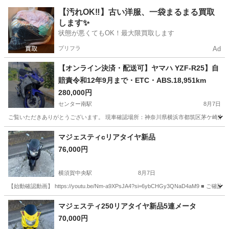
神奈川
横浜市
あざみ野駅
その他
【汚れOK‼️】古い洋服、一袋まるまる買取
します✨
状態が悪くてもOK！最大限買取します
プリフラ
Ad
【オンライン決済・配送可】ヤマハ YZF-R25】自
賠責令和12年9月まで・ETC・ABS.18,951km
280,000円
センター南駅
8月7日
ご覧いただきありがとうございます。 現車確認場所：神奈川県横浜市都筑区茅ケ崎東3丁目1-10 ヤマ
神奈川
横浜市
センター南駅
ヤマハ
YZF
マジェスティcリアタイヤ新品
76,000円
横須賀中央駅
8月7日
【始動確認動画】 https://youtu.be/Nm-a9XPsJA4?si=6ybCHGy3QNaD
神奈川
横須賀市
横須賀中央駅
バイク
バイカーズクサマ
マジェスティ250リアタイヤ新品5連メータ
70,000円