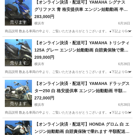
【オンライン決済・配送可】YAMAHA シグナス
グリファス 青 格安提供車 エンジン始動動画 半額
配送キャンペーン 期間限定 現状渡し諸経費￥0 横
283,000円
売ります
浜 P-Yard
横浜市
6月16日
商品説明 数ある車両の中より、ご覧いただきありがとうございます。 ●下記よりGoogleフォト
神奈川
横浜市
ヤマハ
シグナス
【オンライン決済・配送可】YAMAHA トリシティ
125A グレー エンジン始動動画 自賠責保険で乗れ
ます 半額配送キャンペーン 現状渡し諸経費￥0 横
209,000円
売ります
浜 P-Yard 045-507-6300 ヤマハ発動機
横浜市
6月28日
商品説明 数ある車両の中より、ご覧いただきありがとうございます。 ●下記よりGoogleフォトに
神奈川
横浜市
ヤマハ
トリシティ
【オンライン決済・配送可】YAMAHA ドラッグス
ター250 白 格安提供車 エンジン始動動画 半額配
送キャンペーン 期間限定 現状渡し諸経費￥0- 横
272,000円
売ります
浜 P-Yard
横浜市
6月28日
商品説明 数ある車両の中より、ご覧いただきありがとうございます。 ●下記よりGoogleフォト
神奈川
横浜市
ヤマハ
ドラッグスター
【オンライン決済・配送可】HONDA グロム 白 エ
ンジン始動動画 自賠責保険で乗れます 半額配送キ