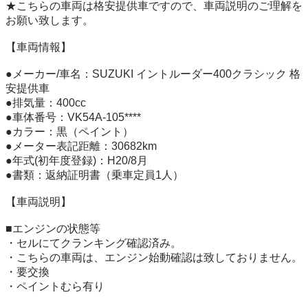
★こちらの車両は格安提供車ですので、車両説明のご理解を
お願い致します。

【車両情報】 

●メーカー/車名：SUZUKI イントルーダー400クラシック 格
安提供車

●排気量：400cc

●車体番号：VK54A-105****

●カラー：黒（ペイント）

●メーター表記距離：30682km

●年式(初年度登録)：H20/8月

●書類：返納証明書（乗車定員1人）

【車両説明】

■エンジンの状態等

・セルにてクランキング確認済み。

・こちらの車両は、エンジン始動確認は致しておりません。

・要交換

・ペイントむら有り
