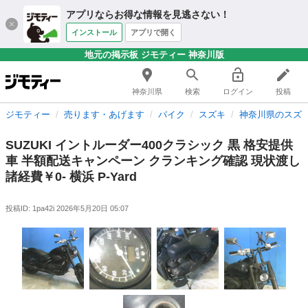
アプリならお得な情報を見逃さない！
インストール
アプリで開く
地元の掲示板 ジモティー 神奈川版
神奈川県
検索
ログイン
投稿
ジモティー
売ります・あげます
バイク
スズキ
神奈川県のスズ
SUZUKI イントルーダー400クラシック 黒 格安提供
車 半額配送キャンペーン クランキング確認 現状渡し
諸経費￥0- 横浜 P-Yard
投稿ID: 1pa42i
2026年5月20日 05:07