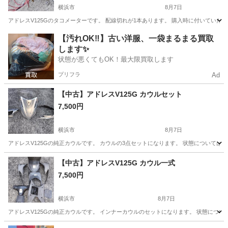
横浜市
8月7日
アドレスV125Gのタコメーターです。 配線切れが1本あります。 購入時に付いていた
神奈川
横浜市
その他
タコメーター
【汚れOK‼️】古い洋服、一袋まるまる買取
します✨
状態が悪くてもOK！最大限買取します
プリフラ
Ad
【中古】アドレスV125G カウルセット
7,500円
横浜市
8月7日
アドレスV125Gの純正カウルです。 カウルの3点セットになります。 状態については
神奈川
横浜市
その他
カウル
【中古】アドレスV125G カウル一式
7,500円
横浜市
8月7日
アドレスV125Gの純正カウルです。 インナーカウルのセットになります。 状態につい
神奈川
横浜市
その他
カウル