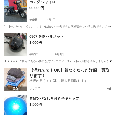
ホンダ ジャイロ
90,000円
大磯駅
8月7日
2ストのジャイロです。エンジン始動セル一発です自家塗装のつや消し黒です。ノーマル
神奈川
平塚市
大磯駅
ホンダ
0807-040 ヘルメット
1,000円
平塚市
8月7日
★★★★★ ご自宅にある不要品を是非ジモティースポットへお持ち込みしませんか？ 家
神奈川
平塚市
その他
ヘルメット
【汚れててもOK】着なくなった洋服、買取
ります！
状態が悪くてもOK！最大限買取します
プリフラ
Ad
青Мツバなし耳付き半キャップ
1,500円