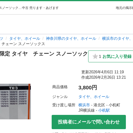
【未使用】SNOW GRIP TX3 引取限定 タイヤチェーン スノーソックス (STEEL) 小机のタイヤ、ホイールの中古あげます・譲ります｜ジモティーで不用品の処分
中古
売ります・あげます
地元の掲示
ツ
タイヤ、ホイール
神奈川県のタイヤ、ホイール
横浜市のタイヤ、
イヤ チェーン スノーソックス
 引取限定 タイヤ チェーン スノーソック
1
お気に入り登録
更新
2026年4月6日 11:19
作成
2026年2月26日 13:21
商品価格
3,800円
ジャンル
タイヤ、ホイール
受け渡し場所
横浜市
 - 港北区
 - 小机町
JR横浜線 - 
小机駅
投稿者にメールで問い合わせ