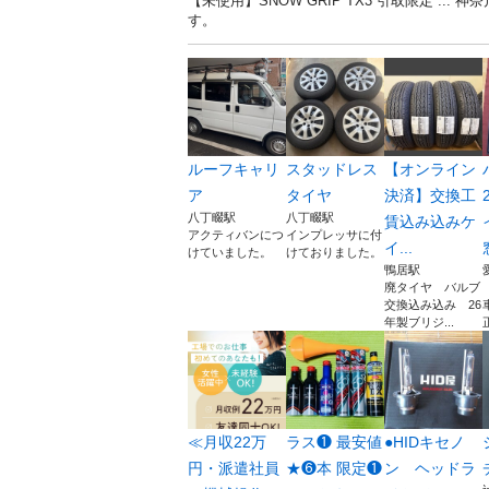
【未使用】SNOW GRIP TX3 引取限定 .
す。
ルーフキャリ
スタッドレス
【オンライン
ア
タイヤ
決済】交換工
八丁畷駅
八丁畷駅
賃込み込みケ
アクティバンにつ
インプレッサに付
イ...
けていました。
けておりました。
鴨居駅
廃タイヤ バルブ
交換込み込み 26
年製ブリジ...
≪月収22万
ラス❶ 最安値
●HIDキセノ
円・派遣社員
★❻本 限定❶
ン ヘッドラ