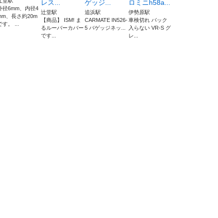
辻堂駅
レス...
ゲッジ...
ロミニh58a...
外径6mm、内径4
辻堂駅
追浜駅
伊勢原駅
mm、長さ約20m
【商品】 ISM! ま
CARMATE IN526-
車検切れ バック
です。 ...
るルーバーカバー
5 バゲッジネッ...
入らない VR-S グ
です...
レ...