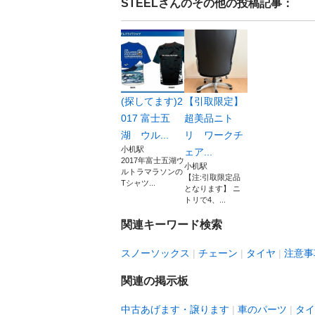
STEEL
さんのその他の投稿記事：
(探してます)2
【引取限定】
017 富士五
超美品ニト
湖 ウル...
リ ワークチ
小机駅
ェア...
2017年富士五湖ウ
小机駅
ルトラマラソンの
【注:引取限定品
Tシャツ...
となります】 ニ
トリで4、...
関連キーワード検索
スノーソックス
チェーン
タイヤ
注意事
関連の掲示板
中古あげます・譲ります
車のパーツ
タイ