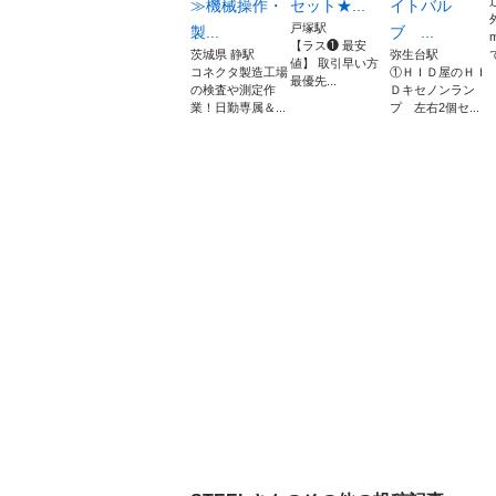
≫機械操作・
セット★...
イトバル
戸塚駅
製...
ブ ...
【ラス❶ 最安
茨城県 静駅
弥生台駅
値】 取引早い方
コネクタ製造工場
①ＨＩＤ屋のＨＩ
最優先...
の検査や測定作
Ｄキセノンラン
業！日勤専属＆...
プ 左右2個セ...