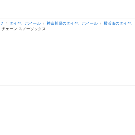
ツ
タイヤ、ホイール
神奈川県のタイヤ、ホイール
横浜市のタイヤ、
イヤ チェーン スノーソックス
バシーポリシー
プライバシー・ステートメント
健全化に資する運用
プ
ご利用ガイド
フリーワードで探す
特定商取引法の表示
利用