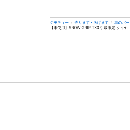
ジモティー
売ります・あげます
車のパー
【未使用】SNOW GRIP TX3 引取限定 タ
利用規約
プライ
運営会社
サイトマッ
© 2011-
2026
Jmty, Inc.