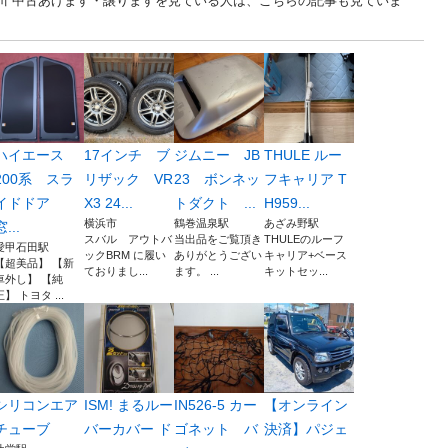
.. 神奈川 中古あげます・譲りますを見ている人は、こちらの記事も見ていま
ハイエース
17インチ ブ
ジムニー JB
THULE ルー
200系 スラ
リザック VR
23 ボンネッ
フキャリア T
イドドア
X3 24...
トダクト ...
H959...
横浜市
鶴巻温泉駅
あざみ野駅
窓...
スバル アウトバ
当出品をご覧頂き
THULEのルーフ
愛甲石田駅
ックBRM に履い
ありがとうござい
キャリア+ベース
【超美品】 【新
ておりまし...
ます。 ...
キットセッ...
車外し】 【純
正】 トヨタ ...
シリコンエア
ISM! まるルー
IN526-5 カー
【オンライン
チューブ
バーカバー ド
ゴネット バ
決済】パジェ