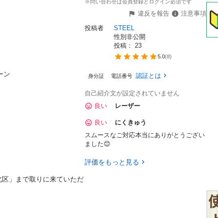
※問い合わせは会員登録とログイン必須です
違反を報告
注意事項
投稿者
STEEL
性別非公開
投稿： 
23
5.0
(
8
)
ン

認証とは
身分証
電話番号
自己紹介文が設定されていません
良い
レーザー
良い
にくきゅう
スムースなご対応本当にありがとうござい
ました😊
評価をもっと見る
北区」まで取りに来ていただ