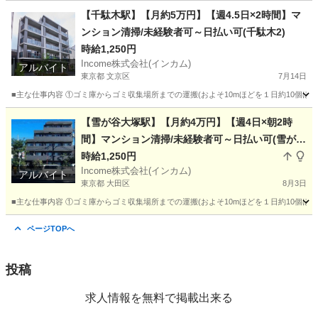
東京
目黒区
その他
時給
【千駄木駅】【月約5万円】【週4.5日×2時間】マ
ンション清掃/未経験者可～日払い可(千駄木2)
時給1,250円
Income株式会社(インカム)
アルバイト
東京都 文京区
7月14日
■主な仕事内容 ①ゴミ庫からゴミ収集場所までの運搬(およそ10mほどを１日約10個ほ
東京
文京区
その他
Web
【雪が谷大塚駅】【月約4万円】【週4日×朝2時
間】マンション清掃/未経験者可～日払い可(雪が谷
大塚)
時給1,250円
Income株式会社(インカム)
アルバイト
東京都 大田区
8月3日
■主な仕事内容 ①ゴミ庫からゴミ収集場所までの運搬(およそ10mほどを１日約10個ほ
東京
大田区
その他
東急池上線
ページTOPへ
投稿
求人情報を無料で掲載出来る