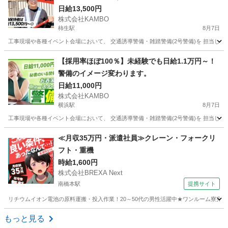
日給13,500円
株式会社KAMBO
柿生駅
8月7日
工事現場や各種イベント会場において、 交通誘導警備・雑踏警備(2号警備)を 担当して
神奈川
川崎市
柿生駅
その他
スタッフ
【採用率ほぼ100％】未経験でも日給1.1万円～！
警備のイメージ変わります。
日給11,000円
株式会社KAMBO
横浜駅
8月7日
工事現場や各種イベント会場において、 交通誘導警備・雑踏警備(2号警備)を 担当して
神奈川
横浜市
横浜駅
その他
スタッフ
≪月収35万円・派遣社員≫クレーン・フォークリ
フト・重機
時給1,600円
株式会社BREXA Next
南橋本駅
提携サイト
リチウムイオン電池の原料運搬・投入作業！20～50代の男性活躍中★ワンルーム寮完備
神奈川
相模原市
南橋本駅
その他
もっと見る