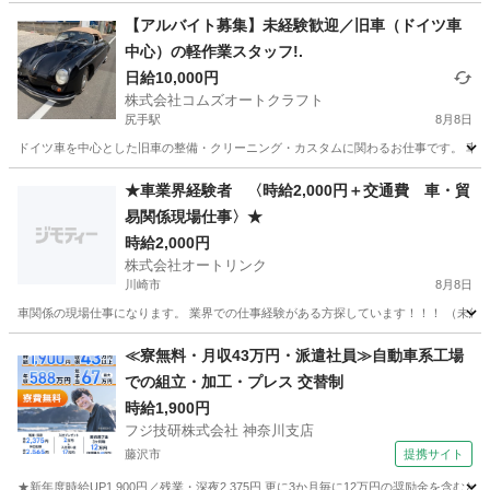
【アルバイト募集】未経験歓迎／旧車（ドイツ車
中心）の軽作業スタッフ!.
日給10,000円
株式会社コムズオートクラフト
尻手駅
8月8日
ドイツ車を中心とした旧車の整備・クリーニング・カスタムに関わるお仕事です。 車が好
神奈川
横浜市
尻手駅
その他
ドイツ
★車業界経験者 〈時給2,000円＋交通費 車・貿
易関係現場仕事〉★
時給2,000円
株式会社オートリンク
川崎市
8月8日
車関係の現場仕事になります。 業界での仕事経験がある方探しています！！！ （未経験
神奈川
川崎市
その他
写真撮影
≪寮無料・月収43万円・派遣社員≫自動車系工場
での組立・加工・プレス 交替制
時給1,900円
フジ技研株式会社 神奈川支店
藤沢市
提携サイト
★新年度時給UP1,900円／残業・深夜2,375円 更に3か月毎に12万円の奨励金を含む