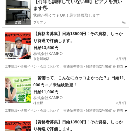
神奈川
相模原市
南橋本駅
その他
【何年も調律していない🎹】ピアノを買い
ます🖐️
状態が悪くてもOK！最大限買取します
プリフラ
Ad
【資格者募集】日給13500円！その資格、しっか
り待遇で評価します。
日給13,500円
株式会社KAMBO
京急川崎駅
8月7日
工事現場や各種イベント会場において、 交通誘導警備・雑踏警備(2号警備)を 担当して
神奈川
川崎市
京急川崎駅
その他
スタッフ
「警備って、こんなにカッコよかった？」日給11,
000円～／未経験歓迎！
日給11,000円
株式会社KAMBO
柿生駅
8月7日
工事現場や各種イベント会場において、 交通誘導警備・雑踏警備(2号警備)を 担当して
神奈川
川崎市
柿生駅
その他
スタッフ
【資格者募集】日給13500円！その資格、しっか
り待遇で評価します。