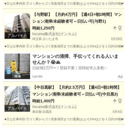
■主な仕事内容 ①ゴミ庫からゴミ収集場所までの運搬(およそ10mほどを１日約10個ほ
東京
台東区
その他
Web
【与野駅】 【月約4万円】【週4日×朝2時間】マン
ション清掃/未経験者可～日払い可(与野1)
時給1,250円
Income株式会社(インカム)
アルバイト
埼玉県 さいたま市
6月10日
■主な仕事内容 ①ゴミ庫からゴミ収集場所までの運搬(およそ10mほどを１日約10個ほ
埼玉
さいたま市
その他
時給
マンションの清掃、手伝ってくれる人いま
せんか？😭🙏
日給例1万円〜 / 登録不要！高時給求人多数✨
Lacotto
Ad
【中目黒駅】 【月約2.5万円】【週4日×朝1時間】
マンション清掃/未経験者可～日払い可(中目黒3)
時給1,400円
Income株式会社(インカム)
アルバイト
東京都 目黒区
8月4日
■主な仕事内容 ①ゴミ庫からゴミ収集場所までの運搬(およそ10mほどを１日約10個ほ