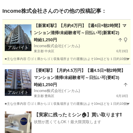
Income株式会社
さんのその他の投稿記事：
【新富町駅】【月約4万円】【週4日×朝2時間】マ
ンション清掃/未経験者可～日払い可(新富町2)
時給1,250円
Income株式会社(インカム)
アルバイト
東京都 中央区
6月19日
■主な仕事内容 ①ゴミ庫からゴミ収集場所までの運搬(およそ10mほどを１日約10個ほ
東京
中央区
その他
時給
【要町駅】【月約4.5万円】【週4.5日×朝2時間】
マンション清掃/未経験者可～日払い可(要町3)
時給1,250円
Income株式会社(インカム)
アルバイト
東京都 豊島区
6月18日
■主な仕事内容 ①ゴミ庫からゴミ収集場所までの運搬(およそ10mほどを１日約10個ほ
東京
豊島区
その他
時給
【実家に残ったミシン🏠】買い取ります❗️
状態が悪くてもOK！最大限買取します