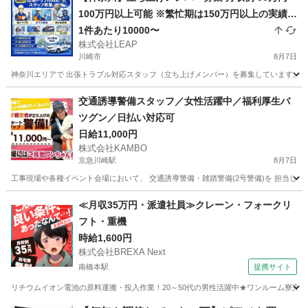
100万円以上可能 ※繁忙期は150万円以上の実績あ
り 完全出来高制 1件あたり平均6000円 1日2〜7件
1件あたり10000〜
株式会社LEAP
程度の対応 日収目安：12000円〜42000円
川崎市
8月7日
神奈川エリアで 出張トラブル対応スタッフ（立ち上げメンバー）を募集しています。 お
神奈川
川崎市
その他
スタッフ
交通誘導警備スタッフ／女性活躍中／福利厚生バ
ツグン／日払い対応可
日給11,000円
株式会社KAMBO
京急川崎駅
8月7日
工事現場や各種イベント会場において、 交通誘導警備・雑踏警備(2号警備)を 担当して
神奈川
川崎市
京急川崎駅
その他
スタッフ
≪月収35万円・派遣社員≫クレーン・フォークリ
フト・重機
時給1,600円
株式会社BREXA Next
南橋本駅
提携サイト
リチウムイオン電池の原料運搬・投入作業！20～50代の男性活躍中★ワンルーム寮完備