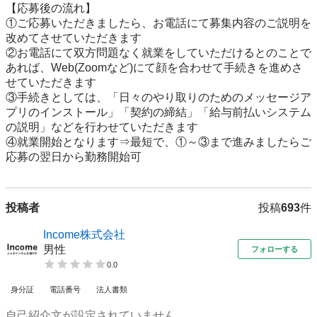
【応募後の流れ】

①ご応募いただきましたら、お電話にて募集内容のご説明を
改めてさせていただきます

②お電話にて双方問題なく就業をしていただけるとのことで
あれば、Web(Zoomなど)にて顔を合わせて手続きを進めさ
せていただきます

③手続きとしては、「日々のやり取りのためのメッセージア
プリのインストール」「契約の締結」「給与前払いシステム
の説明」などを行わせていただきます

④就業開始となります⇒最短で、①～③まで進みましたらご
応募の翌日から勤務開始可
投稿者
投稿
693
件
Income株式会社
男性
フォローする
0.0
身分証
電話番号
法人書類
自己紹介文が設定されていません