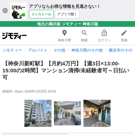
アプリならお得な情報を見逃さない！
インストール
アプリで開く
地元の掲示板 ジモティー 神奈川版
神奈川県
検索
ログイン
投稿
ジモティー
アルバイト
その他
神奈川県のその他
横浜市のその
【神奈川新町駅】【月約4万円】【週3日×13:00-
15:00の2時間】マンション清掃/未経験者可～日払い
可
投稿ID: 1fyprz
2026年1月20日 04:55