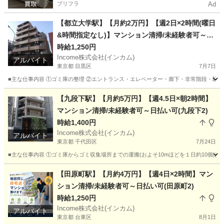
プリフラ
Ad
【都立大学駅】【月約2万円】【週2日×2時間(曜日
&時間指定なし)】マンション清掃/未経験者可～日
払い可(都立大学2)
時給1,250円
Income株式会社(インカム)
アルバイト
東京都 目黒区
7月7日
■主な仕事内容 ①ゴミ庫の整理 ②エントランス・エレベーター・廊下・非常階段・駐車
東京
目黒区
その他
Web
【九段下駅】【月約5万円】【週4.5日×朝2時間】
マンション清掃/未経験者可～日払い可(九段下2)
時給1,400円
Income株式会社(インカム)
アルバイト
東京都 千代田区
7月24日
■主な仕事内容 ①ゴミ庫からゴミ収集場所までの運搬(およそ10mほどを１日約10個ほ
東京
千代田区
その他
時給
【田原町駅】【月約4万円】【週4日×2時間】マン
ション清掃/未経験者可～日払い可(田原町2)
時給1,250円
Income株式会社(インカム)
アルバイト
東京都 台東区
8月1日