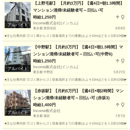
東京
目黒区
その他
時給
【上野毛駅】 【月約3万円】【週4日×朝1.5時間】
マンション清掃/未経験者可～日払い可
時給1,250円
Income株式会社(インカム)
アルバイト
東京都 世田谷区
8月8日
■主な仕事内容 ①ゴミ庫からゴミ収集場所までの運搬(およそ10mほどを１日約10個ほ
東京
世田谷区
その他
時給
【中野駅】【月約3万円】【週4日×朝1.5時間】マ
ンション清掃/未経験者可～日払い可(中野6)
時給1,250円
Income株式会社(インカム)
アルバイト
東京都 中野区
5月27日
■主な仕事内容 ①ゴミ庫からゴミ収集場所までの運搬(およそ10mほどを１日約10個ほ
東京
中野区
その他
時給
【赤坂駅】【月約5万円】【週4日×朝2時間】マン
ション清掃/未経験者可～日払い可 (赤坂3)
時給1,400円
Income株式会社
アルバイト
東京都 港区
7月7日
■主な仕事内容 ①ゴミ庫からゴミ収集場所までの運搬(およそ10mほどを１日約10個ほ