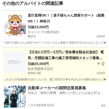
その他のアルバイトの関連記事
直行直帰OK！｜迷子猫ちゃん捜索サポート（副業
OK！）神奈川
日給15,000円
キャットプロ株式会社
横浜市
8月8日
🐾迷子の猫ちゃんを探すサポートスタッフさん募集🐾 突然行方がわからなくなってしま
神奈川
横浜市
その他
スタッフ
【日当2.5万円～3万円／宿舎費全額会社負担】 電
気・空調設備工事の施工管理補助スタッフ募集
《静岡・つくば各1名／工事経験者歓迎》
日給25,000円
如水電建株式会社
東神奈川駅
8月8日
これまでの現場経験を活かしたい方、施工管理の仕事を学びながら経験を積みたい方を募集
神奈川
横浜市
東神奈川駅
その他
スタッフ
自動車メーカーの期間従業員募集
高収入・無料の寮費・通勤バス等によりお金が貯まり
やすい環境
トヨタ自動車株式会社
Ad