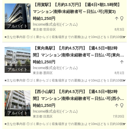
東京
港区
その他
時給
【用賀駅】【月約3.5万円】【週4日×朝1.5時間】
マンション清掃/未経験者可～日払い可(用賀3)
時給1,250円
Income株式会社(インカム)
アルバイト
東京都 世田谷区
8月3日
■主な仕事内容 ①ゴミ庫からゴミ収集場所までの運搬(およそ10mほどを１日約10個ほ
東京
世田谷区
その他
時給
【東向島駅】【月約4.5万円】【週4.5日×朝2時
間】マンション清掃/未経験者可～日払い可(東向島
8)
時給1,250円
Income株式会社(インカム)
アルバイト
東京都 墨田区
8月1日
■主な仕事内容 ①ゴミ庫からゴミ収集場所までの運搬(およそ10mほどを１日約10個ほ
東京
墨田区
その他
Web
【西小山駅】【月約4.5万円】【週4.5日×朝2時
間】マンション清掃/未経験者可～日払い可(西小
山)
時給1,250円
Income株式会社(インカム)
アルバイト
東京都 目黒区
7月20日
■主な仕事内容 ①ゴミ庫からゴミ収集場所までの運搬(およそ10mほどを１日約10個ほ