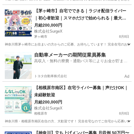
神奈川
藤沢市
その他
【茅ヶ崎市】自宅でできる｜ラジオ配信ライバー
｜初心者歓迎｜スマホだけで始められる｜最大時
給2万円
月給200,000円
株式会社SurgeX
茅ヶ崎市
8月8日
神奈川県茅ヶ崎市にお住まいの方からのご応募、お待ちしています！ 完全在宅のお仕事な
神奈川
茅ヶ崎市
その他
ライバー
自動車メーカーの期間従業員募集
高収入・無料の寮費・通勤バス等によりお金が貯まり
やすい環境
トヨタ自動車株式会社
Ad
【相模原市南区】在宅ライバー募集｜声だけOK｜
未経験歓迎
月給200,000円
株式会社SurgeX
相模原市
8月8日
神奈川県・相模原市南区在住の方、大歓迎です！ 完全在宅なのでご自宅から応募いただけ
神奈川
相模原市
その他
ライバー
【神奈川】立ち上げメンバー募集 月収例 50万円〜