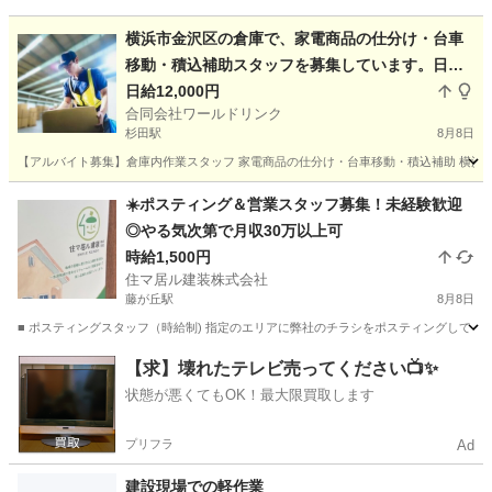
横浜市金沢区の倉庫で、家電商品の仕分け・台車
移動・積込補助スタッフを募集しています。日給1
2,000円〜 週払い相談可
日給12,000円
合同会社ワールドリンク
杉田駅
8月8日
【アルバイト募集】倉庫内作業スタッフ 家電商品の仕分け・台車移動・積込補助 横浜市
神奈川
横浜市
杉田駅
仕分け
スタッフ
☀️ポスティング＆営業スタッフ募集！未経験歓迎
◎やる気次第で月収30万以上可
時給1,500円
住マ居ル建装株式会社
藤が丘駅
8月8日
■ ポスティングスタッフ（時給制) 指定のエリアに弊社のチラシをポスティングしてくれる方
神奈川
横浜市
藤が丘駅
ポスティング
スタッフ
【求】壊れたテレビ売ってください📺✨
状態が悪くてもOK！最大限買取します
プリフラ
Ad
建設現場での軽作業