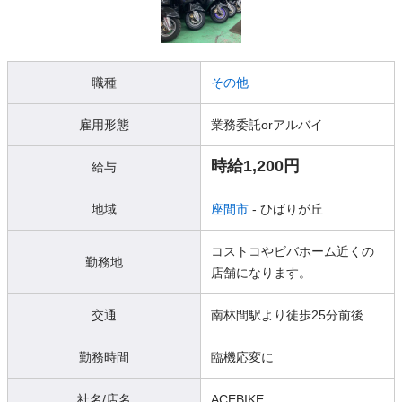
職種
その他
雇用形態
業務委託orアルバイ
時給1,200円
給与
地域
座間市
- ひばりが丘
コストコやビバホーム近くの
勤務地
店舗になります。
交通
南林間駅より徒歩25分前後
勤務時間
臨機応変に
社名/店名
ACEBIKE