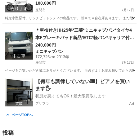
100,000円
売ります
座間市
7月17日
特定小型原付、リッチビットシティの出品です。 新車で４台在庫あります。 まだ段ボー
神奈川
座間市
その他
CITY
＊車検付き!!H25年*三菱*ミニキャブバン*タイヤ4
本Fブレーキパッド新品*ETC*軽バン*キャリア付き
*陸送等も可能です*
240,000円
ミニキャブバン
中古車
172,725km 2013年
座間市
7月17日
ページをご覧いただき誠にありがとうございます。 ※必ずよくお読み頂いてからの問い合わせを
神奈川
座間市
ミニキャブバン
車両
【何年も調律していない🎹】ピアノを買い
ます🖐️
状態が悪くてもOK！最大限買取します
プリフラ
Ad
ページTOPへ
投稿