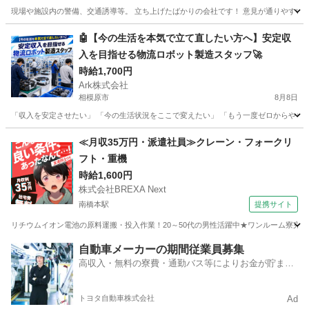
現場や施設内の警備、交通誘導等。 立ち上げたばかりの会社です！ 意見が通りやすいで
神奈川
座間市
座間駅
警備員
給料
🤖【今の生活を本気で立て直したい方へ】安定収
入を目指せる物流ロボット製造スタッフ🚀
時給1,700円
Ark株式会社
相模原市
8月8日
「収入を安定させたい」 「今の生活状況をここで変えたい」 「もう一度ゼロからやり直
神奈川
相模原市
工場
スタッフ
≪月収35万円・派遣社員≫クレーン・フォークリ
フト・重機
時給1,600円
株式会社BREXA Next
南橋本駅
提携サイト
リチウムイオン電池の原料運搬・投入作業！20～50代の男性活躍中★ワンルーム寮完備
神奈川
相模原市
南橋本駅
その他
自動車メーカーの期間従業員募集
高収入・無料の寮費・通勤バス等によりお金が貯まり
やすい環境
トヨタ自動車株式会社
Ad