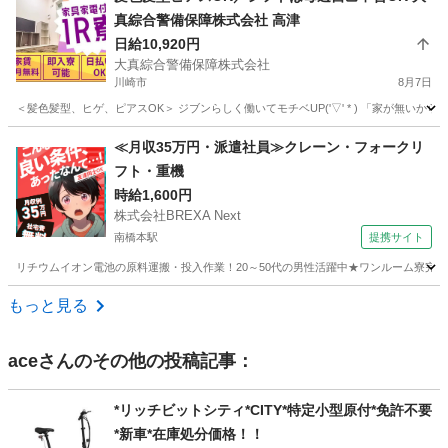
真綜合警備保障株式会社 高津
日給10,920円
大真綜合警備保障株式会社
川崎市
8月7日
＜髪色髪型、ヒゲ、ピアスOK＞ ジブンらしく働いてモチベUP('▽' * ) 「家が無い
神奈川
川崎市
警備員
≪月収35万円・派遣社員≫クレーン・フォークリ
フト・重機
時給1,600円
株式会社BREXA Next
南橋本駅
提携サイト
リチウムイオン電池の原料運搬・投入作業！20～50代の男性活躍中★ワンルーム寮完備
神奈川
相模原市
南橋本駅
その他
もっと見る
ace
さんのその他の投稿記事：
*リッチビットシティ*CITY*特定小型原付*免許不要
*新車*在庫処分価格！！