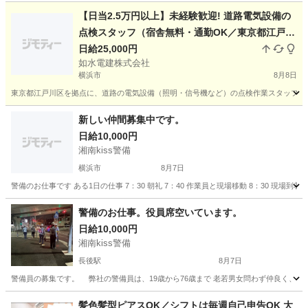
【日当2.5万円以上】未経験歓迎! 道路電気設備の
点検スタッフ（宿舎無料・通勤OK／東京都江戸川
区拠点・1名募集）
日給25,000円
如水電建株式会社
横浜市
8月8日
東京都江戸川区を拠点に、道路の電気設備（照明・信号機など）の点検作業スタッフを1
神奈川
横浜市
その他
スタッフ
新しい仲間募集中です。
日給10,000円
湘南kiss警備
横浜市
8月7日
警備のお仕事です ある1日の仕事 7：30 朝礼 7：40 作業員と現場移動 8：30 現場到着 8：4
神奈川
横浜市
警備員
午前中
警備のお仕事。役員席空いています。
日給10,000円
湘南kiss警備
長後駅
8月7日
警備員の募集です。 弊社の警備員は、19歳から76歳まで 老若男女問わず仲良く、日々
神奈川
藤沢市
長後駅
警備員
髪色髪型ピアスOK／シフトは毎週自己申告OK 大