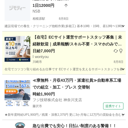
1日12000円
NSB
相模原駅
8月8日
建設現場での養生・クリーニング他軽作業(多能工) 基本10時・15時、昼12時〜13時休憩
神奈川
相模原市
相模原駅
軽作業
建設現場
【在宅】ECサイト運営サポートスタッフ募集｜未
経験歓迎｜成果報酬/スキル不要・スマホのみでO
K
日給7,000円
I wontyou
川崎市
8月8日
在宅でコツコツ取り組めるお仕事です ECサイト運営を支えるサポートスタッフを募集し
神奈川
川崎市
軽作業
スタッフ
≪寮無料・月収43万円・派遣社員≫自動車系工場
での組立・加工・プレス 交替制
時給1,900円
フジ技研株式会社 神奈川支店
藤沢市
提携サイト
★新年度時給UP1,900円／残業・深夜2,375円 更に3か月毎に12万円の奨励金を含む
神奈川
藤沢市
その他
急な出費でも安心！日払い制度のある警備！！