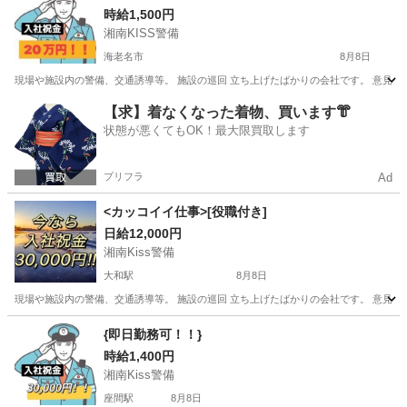
時給1,500円
湘南KISS警備
海老名市
8月8日
現場や施設内の警備、交通誘導等。 施設の巡回 立ち上げたばかりの会社です。 意見が
神奈川
海老名市
警備員
東京
町田市
警備員
給料
【求】着なくなった着物、買います👘
状態が悪くてもOK！最大限買取します
プリフラ
Ad
<カッコイイ仕事>[役職付き]
日給12,000円
湘南Kiss警備
大和駅
8月8日
現場や施設内の警備、交通誘導等。 施設の巡回 立ち上げたばかりの会社です。 意見が
神奈川
大和市
大和駅
警備員
給料
{即日勤務可！！}
時給1,400円
湘南Kiss警備
座間駅
8月8日