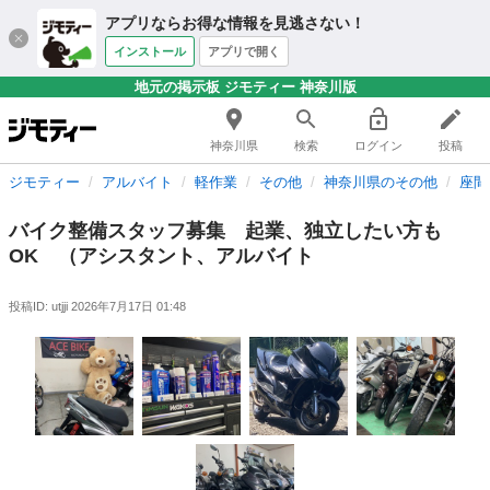
アプリならお得な情報を見逃さない！
インストール
アプリで開く
地元の掲示板 ジモティー 神奈川版
神奈川県
検索
ログイン
投稿
ジモティー
アルバイト
軽作業
その他
神奈川県のその他
座間
バイク整備スタッフ募集 起業、独立したい方も
OK （アシスタント、アルバイト
投稿ID: utjji
2026年7月17日 01:48