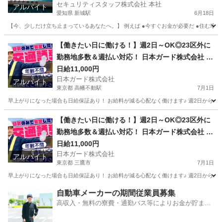
セキュリティスタッフ株式会社 本社
アルバイト
愛知県 新城駅
6月18日
【今、少しだけ立ち止まっているあなたへ。】 例えば ●今すぐお金が必要だ ●住む場所に
愛知
新城市
新城駅
警備員
スタッフ
【働きたい日に働ける！】週2日～OK◎23区外に
勤務地多数＆週払い対応！ 日本ガード株式会社 高
幡不動
日給11,000円
日本ガード株式会社
アルバイト
東京都 高幡不動駅
7月1日
早上がりになった場合も日給保証あり！ お給料が減る心配なく働けます♪ 週2日からの
東京
日野市
高幡不動駅
警備員
【働きたい日に働ける！】週2日～OK◎23区外に
勤務地多数＆週払い対応！ 日本ガード株式会社 三
鷹
日給11,000円
日本ガード株式会社
アルバイト
東京都 三鷹市
7月1日
早上がりになった場合も日給保証あり！ お給料が減る心配なく働けます♪ 週2日からの
東京
三鷹市
警備員
自動車メーカーの期間従業員募集
高収入・無料の寮費・通勤バス等によりお金が貯まり
やすい環境