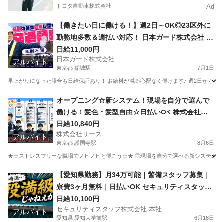
トヨタ自動車株式会社
Ad
【働きたい日に働ける！】週2日～OK◎23区外に
勤務地多数＆週払い対応！ 日本ガード株式会社 稲
城
日給11,000円
日本ガード株式会社
アルバイト
東京都 稲城駅
7月1日
早上がりになった場合も日給保証あり！ お給料が減る心配なく働けます♪ 週2日からの
東京
稲城市
稲城駅
警備員
オープニング☆新システム！現場を自分で選んで
働ける！髪色・髪型自由☆日払いOK 株式会社リ
ース 護国寺
日給10,840円
株式会社リース
アルバイト
東京都 護国寺駅
8月6日
★☆ストレスフリーな職場でノビノビと働こう☆★ ◎現場を自分で選べる新システム導入
東京
文京区
護国寺駅
警備員
オープニング
【愛知県勤務】月34万可能｜警備スタッフ募集｜
寮費3ヶ月無料｜日払いOK セキュリティスタッフ
株式会社 本社 愛知大学前
日給10,100円
セキュリティスタッフ株式会社 本社
アルバイト
愛知県 愛知大学前駅
6月18日