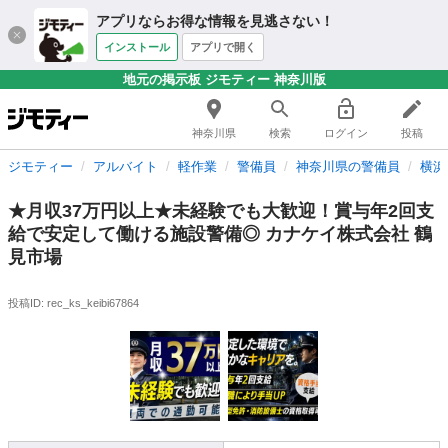
アプリならお得な情報を見逃さない！
インストール
アプリで開く
地元の掲示板 ジモティー 神奈川版
神奈川県
検索
ログイン
投稿
ジモティー
アルバイト
軽作業
警備員
神奈川県の警備員
横浜
★月収37万円以上★未経験でも大歓迎！賞与年2回支
給で安定して働ける施設警備◎ カナケイ株式会社 鶴
見市場
投稿ID: rec_ks_keibi67864