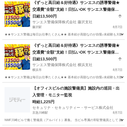
神奈川
川崎市
生田駅
警備員
溝の口
《ずっと高日給＆好待遇》サンエスの誘導警備★
交通費”全額”支給！日払いOK サンエス警備保障
株式会社 藤沢支社 藤沢
日給13,500円
サンエス警備保障株式会社 藤沢支社
藤沢駅
8月7日
★★サンエス警備は毎日お仕事たくさん★★ 基本給が高額なのが自慢♪未経験も大歓迎！
神奈川
藤沢市
藤沢駅
警備員
サンエス警備保障株式会社
《ずっと高日給＆好待遇》サンエスの誘導警備★
交通費”全額”支給！日払いOK サンエス警備保障
株式会社 横浜支社 鶴見
日給13,500円
サンエス警備保障株式会社 横浜支社
横浜市
8月7日
★★サンエス警備は毎日お仕事たくさん★★ 基本給が高額なのが自慢♪未経験も大歓迎！
神奈川
横浜市
警備員
サンエス警備保障株式会社
【オフィスビルの施設警備員】施設内の巡回・出
入管理・モニター監視
時給1,225円
セキュリナ・セキュリティー・サービス株式会社
京急川崎駅
8月7日
NMF川崎ビルで働く警備員（アルバイト）募集。 当ビル専属の常駐警備員として 施設警