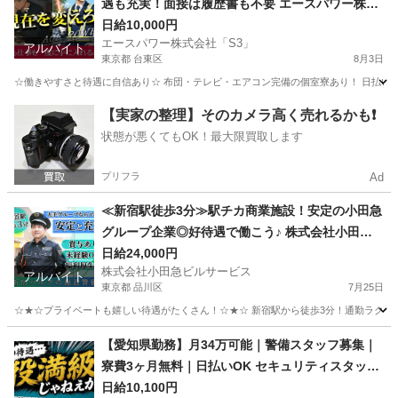
遇も充実！面接は履歴書も不要 エースパワー株式
会社「S3」 浅草
日給10,000円
エースパワー株式会社「S3」
アルバイト
東京都 台東区
8月3日
☆働きやすさと待遇に自信あり☆ 布団・テレビ・エアコン完備の個室寮あり！ 日払いOK
東京
台東区
警備員
【実家の整理】そのカメラ高く売れるかも❗️
状態が悪くてもOK！最大限買取します
プリフラ
Ad
≪新宿駅徒歩3分≫駅チカ商業施設！安定の小田急
グループ企業◎好待遇で働こう♪ 株式会社小田急
ビルサービス 品川
日給24,000円
株式会社小田急ビルサービス
アルバイト
東京都 品川区
7月25日
☆★☆プライベートも嬉しい待遇がたくさん！☆★☆ 新宿駅から徒歩3分！通勤ラクラク
東京
品川区
警備員
【愛知県勤務】月34万可能｜警備スタッフ募集｜
寮費3ヶ月無料｜日払いOK セキュリティスタッフ
株式会社 本社 新城
日給10,100円