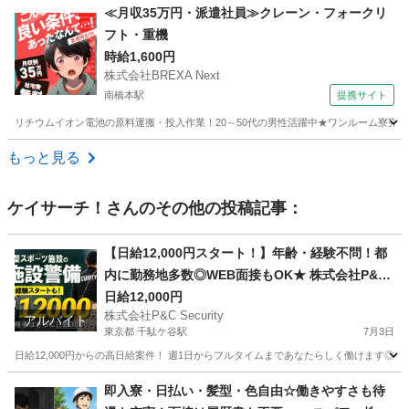
神奈川
川崎市
京急川崎駅
警備員
シニア
≪月収35万円・派遣社員≫クレーン・フォークリ
フト・重機
時給1,600円
株式会社BREXA Next
南橋本駅
提携サイト
リチウムイオン電池の原料運搬・投入作業！20～50代の男性活躍中★ワンルーム寮完備
神奈川
相模原市
南橋本駅
その他
もっと見る
ケイサーチ！
さんのその他の投稿記事：
【日給12,000円スタート！】年齢・経験不問！都
内に勤務地多数◎WEB面接もOK★ 株式会社P&C
Security 千駄ヶ谷
日給12,000円
株式会社P&C Security
アルバイト
東京都 千駄ケ谷駅
7月3日
日給12,000円からの高日給案件！ 週1日からフルタイムまであなたらしく働けます◎ 都
東京
渋谷区
千駄ケ谷駅
警備員
65歳
即入寮・日払い・髪型・色自由☆働きやすさも待