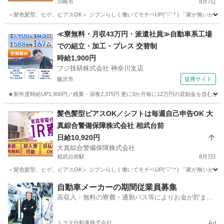
川崎市
8月7日
＜髪色髪型、ヒゲ、ピアスOK＞ ジブンらしく働いてモチベUP('▽' * ) 「家が無い
神奈川
川崎市
警備員
≪寮無料・月収43万円・派遣社員≫自動車系工場
での組立・加工・プレス 交替制
時給1,900円
フジ技研株式会社 神奈川支店
藤沢市
提携サイト
★新年度時給UP1,900円／残業・深夜2,375円 更に3か月毎に12万円の奨励金を含む
神奈川
藤沢市
その他
髪色髪型ピアスOK／シフトは毎週自己申告OK 大
真綜合警備保障株式会社 相武台前
日給10,920円
大真綜合警備保障株式会社
相武台前駅
8月7日
＜髪色髪型、ヒゲ、ピアスOK＞ ジブンらしく働いてモチベUP('▽' * ) 「家が無い
神奈川
座間市
相武台前駅
警備員
自動車メーカーの期間従業員募集
高収入・無料の寮費・通勤バス等によりお金が貯まり
やすい環境
トヨタ自動車株式会社
Ad