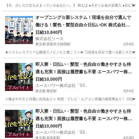
【今、少しだけ立ち止まっているあなたへ。】 例えば ●今すぐお金が必要だ ●住む場所に
愛知
豊橋市
愛知大学前駅
警備員
オープニング☆新システム！現場を自分で選んで
働ける！髪色・髪型自由☆日払いOK 株式会社リ
ース 西新井大師西
日給10,840円
株式会社リース
アルバイト
東京都 西新井大師西駅
8月4日
★☆ストレスフリーな職場でノビノビと働こう☆★ ◎現場を自分で選べる新システム導入
東京
足立区
西新井大師西駅
警備員
即入寮・日払い・髪型・色自由☆働きやすさも待
遇も充実！面接は履歴書も不要 エースパワー株式
会社「S3」 鶯谷
日給10,000円
エースパワー株式会社「S3」
アルバイト
東京都 鶯谷駅
8月4日
☆働きやすさと待遇に自信あり☆ 布団・テレビ・エアコン完備の個室寮あり！ 日払いOK
東京
台東区
鶯谷駅
警備員
即入寮・日払い・髪型・色自由☆働きやすさも待
遇も充実！面接は履歴書も不要 エースパワー株式
会社「S3」 新富町
日給10,000円
エースパワー株式会社「S3」
アルバイト
東京都 新富町駅
8月3日