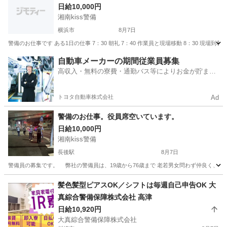
日給10,000円
湘南kiss警備
横浜市
8月7日
警備のお仕事です ある1日の仕事 7：30 朝礼 7：40 作業員と現場移動 8：30 現場到着 8：4
神奈川
横浜市
警備員
午前中
自動車メーカーの期間従業員募集
高収入・無料の寮費・通勤バス等によりお金が貯まり
やすい環境
トヨタ自動車株式会社
Ad
警備のお仕事。役員席空いています。
日給10,000円
湘南kiss警備
長後駅
8月7日
警備員の募集です。 弊社の警備員は、19歳から76歳まで 老若男女問わず仲良く、日々
神奈川
藤沢市
長後駅
警備員
髪色髪型ピアスOK／シフトは毎週自己申告OK 大
真綜合警備保障株式会社 高津
日給10,920円
大真綜合警備保障株式会社