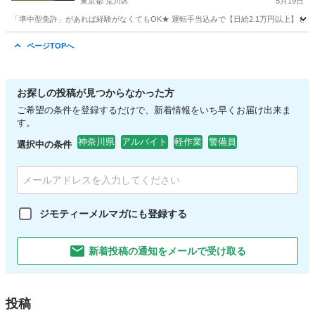
東京都 荒川区
5月19日
「準中型免許」があれば経験がなくてもOK★ 運転手当込みで【日給2.1万円以上】も可
東京
荒川区
警備員
ページTOPへ
お探しの投稿が見つからなかった方
ご希望の条件を登録するだけで、新着情報をいち早くお届け出来ま
す。
神奈川県
アルバイト
軽作業
警備員
選択中の条件
ジモティーメルマガにも登録する
新着投稿の通知をメールで受け取る
投稿