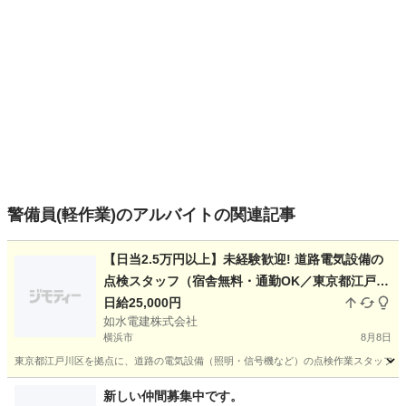
警備員(軽作業)のアルバイトの関連記事
【日当2.5万円以上】未経験歓迎! 道路電気設備の
点検スタッフ（宿舎無料・通勤OK／東京都江戸川
区拠点・1名募集）
日給25,000円
如水電建株式会社
横浜市
8月8日
東京都江戸川区を拠点に、道路の電気設備（照明・信号機など）の点検作業スタッフを1
神奈川
横浜市
その他
スタッフ
新しい仲間募集中です。