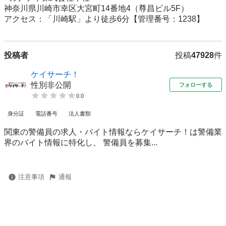
神奈川県川崎市幸区大宮町14番地4（尊昌ビル5F）

アクセス：「川崎駅」より徒歩6分【管理番号：1238】
投稿者
投稿
47928
件
ケイサーチ！
性別非公開
フォローする
0.0
身分証
電話番号
法人書類
関東の警備員の求人・バイト情報ならケイサーチ！は警備業
界のバイト情報に特化し、 警備員を募集...
注意事項
通報