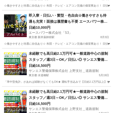
☆働きやすさと待遇に自信あり☆ 布団・テレビ・エアコン完備の個室寮あり！ 日払いOK
東京
中央区
新富町駅
警備員
即入寮・日払い・髪型・色自由☆働きやすさも待
遇も充実！面接は履歴書も不要 エースパワー株式
会社「S3」 新井薬師前
日給10,000円
エースパワー株式会社「S3」
アルバイト
東京都 新井薬師前駅
8月3日
☆働きやすさと待遇に自信あり☆ 布団・テレビ・エアコン完備の個室寮あり！ 日払いOK
東京
中野区
新井薬師前駅
警備員
未経験でも高日給2.1万円可★一般道路中心の規制
スタッフ／週3日～OK／日払い◎ サンエス警備保
障株式会社 上野支社＿道路規制 水道橋
日給16,500円
サンエス警備保障株式会社 上野支社＿道路規制
アルバイト
東京都 水道橋駅
5月19日
「準中型免許」があれば経験がなくてもOK★ 運転手当込みで【日給2.1万円以上】も可
東京
千代田区
水道橋駅
警備員
未経験でも高日給2.1万円可★一般道路中心の規制
スタッフ／週3日～OK／日払い◎ サンエス警備保
障株式会社 上野支社＿道路規制 町屋
日給16,500円
サンエス警備保障株式会社 上野支社＿道路規制
アルバイト