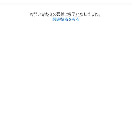
お問い合わせの受付は終了いたしました。
関連投稿をみる
初めての方へ
利用規約
プライバシーポリシー
プライバシー・ステートメント
健全化に資する運用方針
お問い合わせ
運営会社
サイトマップ
ご利用ガイド
フリーワードで探す
PC版で表示
都道府県選択
特定商取引法の表示
利用者情報の外部送信について
© 2011-
2026
Jmty, Inc.