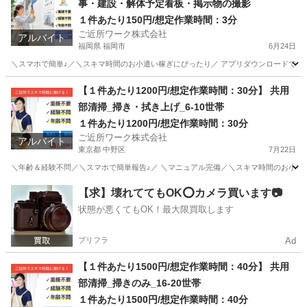
事・建設・解体予定看板・掲示物の撮影
１件あたり150円/想定作業時間：3分
ご近所ワーク株式会社
アルバイト
福岡県 福岡市
6月24日
＼スマホで簡単♪／＼スキマ時間のお小遣い稼ぎにぴったり／ アプリダウンロードで即参
福岡
福岡市
その他
1件
【１件あたり1200円/想定作業時間：30分】 共用
部清掃_掃き・拭き上げ_6-10世帯
１件あたり1200円/想定作業時間：30分
ご近所ワーク株式会社
アルバイト
東京都 中野区
7月22日
＼年齢＆経験不問／＼スマホで簡単報告♪／ ＼マニュアル完備／＼スキマ時間のお小遣い稼ぎ
東京
中野区
その他
1件
【求】壊れててもOK⭕️カメラ買います📷
状態が悪くてもOK！最大限買取します
プリフラ
Ad
【１件あたり1500円/想定作業時間：40分】 共用
部清掃_掃きのみ_16-20世帯
１件あたり1500円/想定作業時間：40分