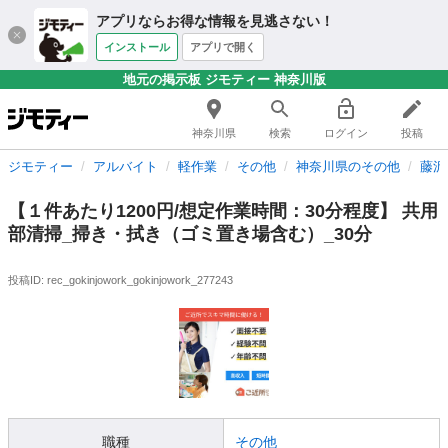
アプリならお得な情報を見逃さない！
インストール
アプリで開く
地元の掲示板 ジモティー 神奈川版
神奈川県
検索
ログイン
投稿
ジモティー
アルバイト
軽作業
その他
神奈川県のその他
藤沢
【１件あたり1200円/想定作業時間：30分程度】 共用
部清掃_掃き・拭き（ゴミ置き場含む）_30分
投稿ID: rec_gokinjowork_gokinjowork_277243
職種
その他