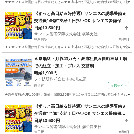
★★サンエス警備は毎日お仕事たくさん★★ 基本給が高額なのが自慢♪未経験も大歓迎！
神奈川
相模原市
相模原駅
警備員
《ずっと高日給＆好待遇》サンエスの誘導警備★
交通費”全額”支給！日払いOK サンエス警備保障
サンエス警備保障株式会社
株式会社 横浜支社 神奈川
日給13,500円
サンエス警備保障株式会社 横浜支社
神奈川駅
8月8日
★★サンエス警備は毎日お仕事たくさん★★ 基本給が高額なのが自慢♪未経験も大歓迎！
神奈川
横浜市
神奈川駅
警備員
サンエス警備保障株式会社
≪寮無料・月収43万円・派遣社員≫自動車系工場
での組立・加工・プレス 交替制
時給1,900円
フジ技研株式会社 神奈川支店
藤沢市
提携サイト
★新年度時給UP1,900円／残業・深夜2,375円 更に3か月毎に12万円の奨励金を含む
神奈川
藤沢市
その他
《ずっと高日給＆好待遇》サンエスの誘導警備★
交通費”全額”支給！日払いOK サンエス警備保障
株式会社 溝の口支社 生田
日給13,500円
サンエス警備保障株式会社 溝の口支社
生田駅
8月8日