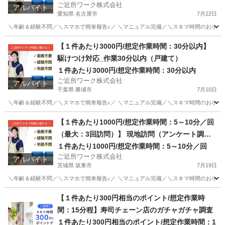
ご近所ワーク株式会社
アルバイト
愛知県 名古屋市
7月22日
＼年齢＆経験不問／＼スマホで簡単報告♪／ ＼マニュアル完備／＼スキマ時間のお小遣い稼ぎ
愛知
名古屋市
その他
【１件あたり3000円/想定作業時間：30分以内】
駆けつけ対応_作業30分以内（戸建て）
１件あたり3000円/想定作業時間：30分以内
ご近所ワーク株式会社
アルバイト
千葉県 勝浦市
7月10日
＼年齢＆経験不問／＼スマホで簡単報告♪／ ＼マニュアル完備／＼スキマ時間のお小遣い稼
千葉
勝浦市
その他
1件
【１件あたり1000円/想定作業時間：5～10分／回
（最大：3回訪問）】 現地訪問（アンケート調
査）：最大3回訪問※成果報酬あり
１件あたり1000円/想定作業時間：5～10分／回
ご近所ワーク株式会社
アルバイト
茨城県 坂東市
7月19日
＼年齢＆経験不問／＼スマホで簡単報告♪／ ＼マニュアル完備／＼スキマ時間のお小遣い
茨城
坂東市
その他
【１件あたり300円相当のポイント/想定作業時
間：15分程】寿司チェーン店のガチャガチャ調査
１件あたり300円相当のポイント/想定作業時間：1