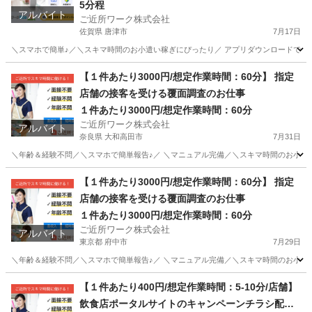
5分程
アルバイト
ご近所ワーク株式会社
佐賀県 唐津市
7月17日
＼スマホで簡単♪／＼スキマ時間のお小遣い稼ぎにぴったり／ アプリダウンロードで即参
佐賀
唐津市
その他
ガチャガチャ
【１件あたり3000円/想定作業時間：60分】 指定
店舗の接客を受ける覆面調査のお仕事
１件あたり3000円/想定作業時間：60分
ご近所ワーク株式会社
アルバイト
奈良県 大和高田市
7月31日
＼年齢＆経験不問／＼スマホで簡単報告♪／ ＼マニュアル完備／＼スキマ時間のお小遣い
奈良
大和高田市
その他
【１件あたり3000円/想定作業時間：60分】 指定
店舗の接客を受ける覆面調査のお仕事
１件あたり3000円/想定作業時間：60分
ご近所ワーク株式会社
アルバイト
東京都 府中市
7月29日
＼年齢＆経験不問／＼スマホで簡単報告♪／ ＼マニュアル完備／＼スキマ時間のお小遣い
東京
府中市
その他
【１件あたり400円/想定作業時間：5-10分/店舗】
飲食店ポータルサイトのキャンペーンチラシ配布