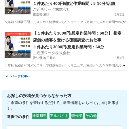
＆ご利用案内業務
１件あたり400円/想定作業時間：5-10分/店舗
ご近所ワーク株式会社
アルバイト
東京都 港区
8月3日
＼年齢＆経験不問／＼スマホで簡単報告♪／ ＼マニュアル完備／＼スキマ時間のお小遣い
東京
港区
販売
【１件あたり3000円/想定作業時間：60分】 指定
店舗の接客を受ける覆面調査のお仕事
１件あたり3000円/想定作業時間：60分
ご近所ワーク株式会社
アルバイト
愛知県 春日井市
8月4日
＼年齢＆経験不問／＼スマホで簡単報告♪／ ＼マニュアル完備／＼スキマ時間のお小遣い
愛知
春日井市
その他
1件
ページTOPへ
お探しの投稿が見つからなかった方
ご希望の条件を登録するだけで、新着情報をいち早くお届け出来ま
す。
神奈川県
アルバイト
軽作業
その他
選択中の条件