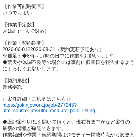
【作業可能時間帯】

いつでもよい

【作業予定数】

月1回（一人で対応）

【作業・契約期間】

2026-06-01?2026-08-31（契約更新予定あり）

※補足：◆8時～17時の日中に作業をお願いします。

◆荒天や体調不良等の場合には事前に振替日を報告するよう
によろしくお願いします。

【契約形態】

業務委託

https://gokinjowork.jp/job-277243?
utm_source=jm&utm_medium=paid_listing
◆上記案件URLを開いて頂くと、現在募集中かなど案件の
最新の情報が確認できます。

作業報酬や作業・契約期間はジモティー掲載時点から変更と