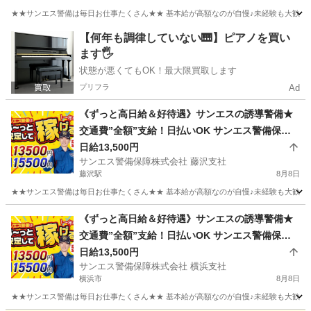
★★サンエス警備は毎日お仕事たくさん★★ 基本給が高額なのが自慢♪未経験も大歓迎！
神奈川
川崎市
生田駅
警備員
溝の口
【何年も調律していない🎹】ピアノを買い
ます🖐️
状態が悪くてもOK！最大限買取します
プリフラ
Ad
《ずっと高日給＆好待遇》サンエスの誘導警備★
交通費”全額”支給！日払いOK サンエス警備保障
株式会社 藤沢支社 藤沢
日給13,500円
サンエス警備保障株式会社 藤沢支社
藤沢駅
8月8日
★★サンエス警備は毎日お仕事たくさん★★ 基本給が高額なのが自慢♪未経験も大歓迎！
神奈川
藤沢市
藤沢駅
警備員
サンエス警備保障株式会社
《ずっと高日給＆好待遇》サンエスの誘導警備★
交通費”全額”支給！日払いOK サンエス警備保障
株式会社 横浜支社 鶴見
日給13,500円
サンエス警備保障株式会社 横浜支社
横浜市
8月8日
★★サンエス警備は毎日お仕事たくさん★★ 基本給が高額なのが自慢♪未経験も大歓迎！