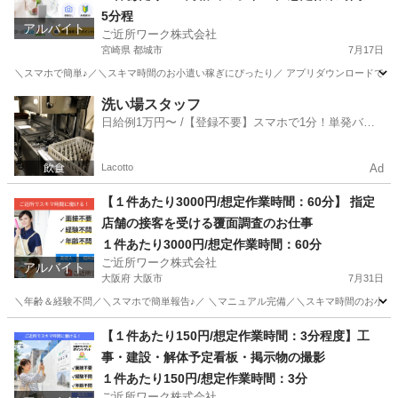
5分程
アルバイト
ご近所ワーク株式会社
宮崎県 都城市
7月17日
＼スマホで簡単♪／＼スキマ時間のお小遣い稼ぎにぴったり／ アプリダウンロードで即参
宮崎
都城市
その他
洗い場スタッフ
日給例1万円〜 /【登録不要】スマホで1分！単発バイ
ト一括検索✨
Lacotto
Ad
【１件あたり3000円/想定作業時間：60分】 指定
店舗の接客を受ける覆面調査のお仕事
１件あたり3000円/想定作業時間：60分
ご近所ワーク株式会社
アルバイト
大阪府 大阪市
7月31日
＼年齢＆経験不問／＼スマホで簡単報告♪／ ＼マニュアル完備／＼スキマ時間のお小遣い
大阪
大阪市
その他
【１件あたり150円/想定作業時間：3分程度】工
事・建設・解体予定看板・掲示物の撮影
１件あたり150円/想定作業時間：3分
ご近所ワーク株式会社