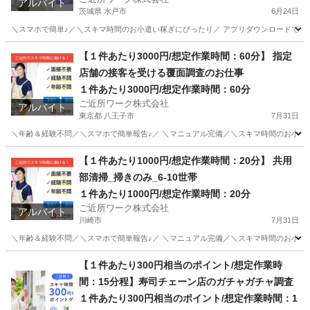
アルバイト
茨城県 水戸市
6月24日
＼スマホで簡単♪／＼スキマ時間のお小遣い稼ぎにぴったり／ アプリダウンロードで即参
茨城
水戸市
その他
1件
【１件あたり3000円/想定作業時間：60分】 指定
店舗の接客を受ける覆面調査のお仕事
１件あたり3000円/想定作業時間：60分
ご近所ワーク株式会社
アルバイト
東京都 八王子市
7月31日
＼年齢＆経験不問／＼スマホで簡単報告♪／ ＼マニュアル完備／＼スキマ時間のお小遣い
東京
八王子市
その他
【１件あたり1000円/想定作業時間：20分】 共用
部清掃_掃きのみ_6-10世帯
１件あたり1000円/想定作業時間：20分
ご近所ワーク株式会社
アルバイト
川崎市
7月31日
＼年齢＆経験不問／＼スマホで簡単報告♪／ ＼マニュアル完備／＼スキマ時間のお小遣い稼ぎ
神奈川
川崎市
その他
1件
【１件あたり300円相当のポイント/想定作業時
間：15分程】寿司チェーン店のガチャガチャ調査
１件あたり300円相当のポイント/想定作業時間：1