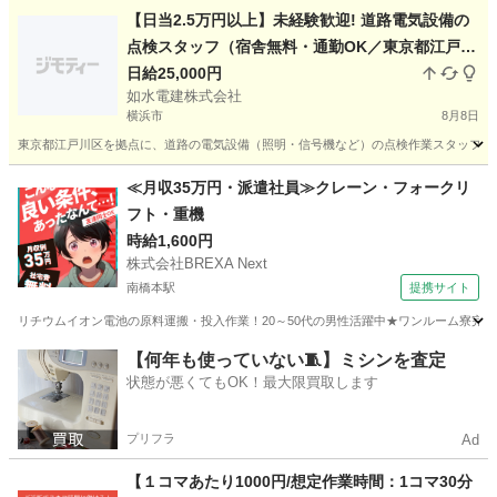
神奈川
横浜市
警備員
サンエス警備保障株式会社
【日当2.5万円以上】未経験歓迎! 道路電気設備の
点検スタッフ（宿舎無料・通勤OK／東京都江戸川
区拠点・1名募集）
日給25,000円
如水電建株式会社
横浜市
8月8日
東京都江戸川区を拠点に、道路の電気設備（照明・信号機など）の点検作業スタッフを1
神奈川
横浜市
その他
スタッフ
≪月収35万円・派遣社員≫クレーン・フォークリ
フト・重機
時給1,600円
株式会社BREXA Next
南橋本駅
提携サイト
リチウムイオン電池の原料運搬・投入作業！20～50代の男性活躍中★ワンルーム寮完備
神奈川
相模原市
南橋本駅
その他
【何年も使っていない🧵】ミシンを査定
状態が悪くてもOK！最大限買取します
プリフラ
Ad
【１コマあたり1000円/想定作業時間：1コマ30分