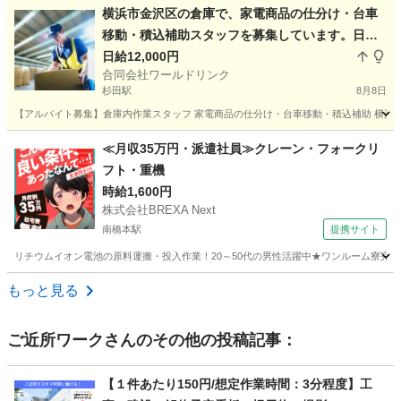
神奈川
横浜市
その他
自習室
横浜市金沢区の倉庫で、家電商品の仕分け・台車
移動・積込補助スタッフを募集しています。日給1
2,000円〜 週払い相談可
日給12,000円
合同会社ワールドリンク
杉田駅
8月8日
【アルバイト募集】倉庫内作業スタッフ 家電商品の仕分け・台車移動・積込補助 横浜市
神奈川
横浜市
杉田駅
仕分け
スタッフ
≪月収35万円・派遣社員≫クレーン・フォークリ
フト・重機
時給1,600円
株式会社BREXA Next
南橋本駅
提携サイト
リチウムイオン電池の原料運搬・投入作業！20～50代の男性活躍中★ワンルーム寮完備
神奈川
相模原市
南橋本駅
その他
もっと見る
ご近所ワーク
さんのその他の投稿記事：
【１件あたり150円/想定作業時間：3分程度】工