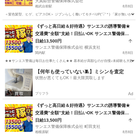
大真綜合警備保障株式会社
相武台前駅
8月8日
＜髪色髪型、ヒゲ、ピアスOK＞ ジブンらしく働いてモチベUP('▽' * ) 「家が無い
神奈川
座間市
相武台前駅
警備員
《ずっと高日給＆好待遇》サンエスの誘導警備★
交通費”全額”支給！日払いOK サンエス警備保障
株式会社 横浜支社 関内
日給13,500円
サンエス警備保障株式会社 横浜支社
関内駅
8月8日
★★サンエス警備は毎日お仕事たくさん★★ 基本給が高額なのが自慢♪未経験も大歓迎！
神奈川
横浜市
関内駅
警備員
サンエス警備保障株式会社
【何年も使っていない🧵】ミシンを査定
状態が悪くてもOK！最大限買取します
プリフラ
Ad
《ずっと高日給＆好待遇》サンエスの誘導警備★
交通費”全額”支給！日払いOK サンエス警備保障
株式会社 町田支社 相模原
日給13,500円
サンエス警備保障株式会社 町田支社
相模原駅
8月8日