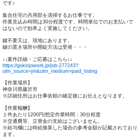
です♪

集合住宅の共用部を清掃するお仕事です。

作業見込み時間は30分程度です。時間単位でのお支払いで
はないので効率よく実施してください。

鍵不要又は、現地にあります。

鍵の置き場所や開錠方法は受発・・・

https://gokinjowork.jp/job-277243?
utm_source=jm&utm_medium=paid_listing
【作業場所】

神奈川県藤沢市

※詳細住所はお仕事依頼の確定後にお伝えとなります。

【作業報酬】

１件あたり1200円/想定作業時間：30分程度

※交通費等、立替金の支給はございません。

※給与欄には時給換算した場合の参考金額が記載されており
ます。
