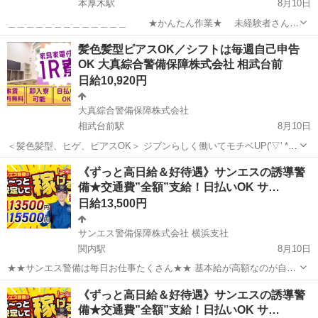
本厚木駅
8月10日
＿＿＿＿＿＿＿＿＿＿＿＿＿ ★かんたん作業★ 未経験者さんも
大歓迎 ＿＿＿＿＿＿＿＿＿＿＿＿＿ 半導体チップの製造・包装をお任
神奈川
厚木市
本厚木駅
工場
スタッフ
髪色髪型ピアスOK／シフトは毎週自己申告
せします――☆ 経験や資格はいりません！ どなたでもすぐに覚えられ
OK 大真綜合警備保障株式会社 相武台前
る...
日給10,920円
大真綜合警備保障株式会社
相武台前駅
8月10日
＜髪色髪型、ヒゲ、ピアスOK＞ ジブンらしく働いてモチベUP('▽' * )
「家が無いからすぐ入寮したい」 「今すぐ働いてお金が欲しい」 「週
神奈川
座間市
相武台前駅
警備員
《ずっと高日給＆好待遇》サンエスの誘導警
によってシフト細かく変えたい」 皆様のご希望教えてください！ 可能
備★交通費”全額”支給！日払いOK サ…
な限り希望通...
日給13,500円
サンエス警備保障株式会社 横浜支社
関内駅
8月10日
★★サンエス警備は毎日お仕事たくさん★★ 基本給が高額なのが自慢
♪未経験も大歓迎！ ＞＞常に現場豊富&交通費モチロン全額支給＜＜
神奈川
横浜市
関内駅
警備員
サンエス警備保障株式会社
《ずっと高日給＆好待遇》サンエスの誘導警
『完全直行直帰でラクラク』 現場への直行直帰が基本で、毎週・毎月
備★交通費”全額”支給！日払いOK サ…
等の定期的な出社は不要です！ ...