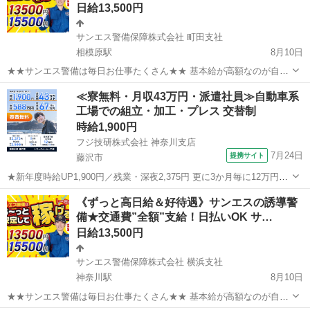
日給13,500円
サンエス警備保障株式会社 町田支社
相模原駅
8月10日
★★サンエス警備は毎日お仕事たくさん★★ 基本給が高額なのが自慢
♪未経験も大歓迎！ ＞＞常に現場豊富&交通費モチロン全額支給＜＜
神奈川
相模原市
相模原駅
警備員
≪寮無料・月収43万円・派遣社員≫自動車系
『完全直行直帰でラクラク』 現場への直行直帰が基本で、毎週・毎月
工場での組立・加工・プレス 交替制
サンエス警備保障株式会社
等の定期的な出社は不要です！ ...
時給1,900円
フジ技研株式会社 神奈川支店
7月24日
提携サイト
藤沢市
★新年度時給UP1,900円／残業・深夜2,375円 更に3か月毎に12万円の
奨励金を含むと【合計月収47万円】 ◎年収例588万円◎年間手当67万
神奈川
藤沢市
その他
《ずっと高日給＆好待遇》サンエスの誘導警
円 ★寮は湘南台駅徒歩圏内でずっと無料／駅より無料送迎バス有 藤沢
備★交通費”全額”支給！日払いOK サ…
市のト...
日給13,500円
サンエス警備保障株式会社 横浜支社
神奈川駅
8月10日
★★サンエス警備は毎日お仕事たくさん★★ 基本給が高額なのが自慢