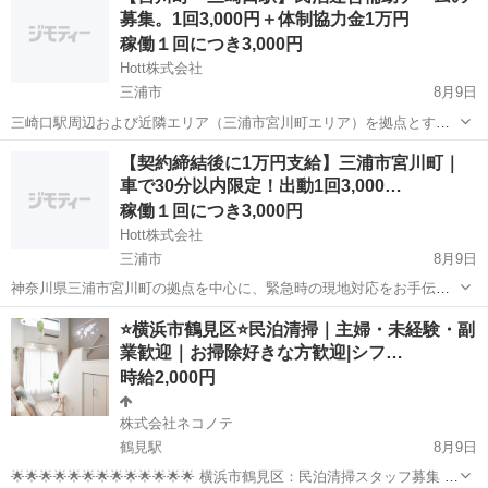
募集。1回3,000円＋体制協力金1万円
に対応できる日だけ参加するスタイルで...
稼働１回につき3,000円
Hott株式会社
三浦市
8月9日
三崎口駅周辺および近隣エリア（三浦市宮川町エリア）を拠点とす
る、宿泊施設の運営サポート（駆けつけ対応）をお願いできる協力メ
神奈川
三浦市
その他
宿泊施設
【契約締結後に1万円支給】三浦市宮川町｜
ンバーを募集します。 固定された待機時間は一切不要です。複数名の
車で30分以内限定！出動1回3,000…
チームで柔軟なシフト（対応可能時間）...
稼働１回につき3,000円
Hott株式会社
三浦市
8月9日
神奈川県三浦市宮川町の拠点を中心に、緊急時の現地対応をお手伝い
いただける「民泊駆けつけパートナー」を募集します。 住宅宿泊事業
神奈川
三浦市
その他
保健所
⭐️横浜市鶴見区⭐️民泊清掃｜主婦・未経験・副
法（民泊新法）および三浦市の規定に伴い、苦情やトラブル発生時に
業歓迎｜お掃除好きな方歓迎|シフ…
迅速に現地へ急行できる体制の構築を...
時給2,000円
株式会社ネコノテ
鶴見駅
8月9日
🌟🌟🌟🌟🌟🌟🌟🌟🌟🌟🌟🌟🌟 横浜市鶴見区：民泊清掃スタッフ募集 🌟