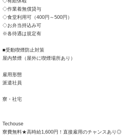
◇有給休暇
◇作業着無償貸与
◇食堂利用可（400円～500円）
◇お弁当持込み可
※各待遇は規定有
■受動喫煙防止対策
屋内禁煙（屋外に喫煙場所あり）
雇用形態
派遣社員
寮・社宅
Techouse
寮費無料★高時給1,600円！直接雇用のチャンスあり◎