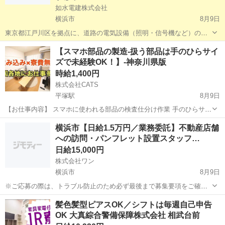
如水電建株式会社
横浜市
8月9日
東京都江戸川区を拠点に、道路の電気設備（照明・信号機など）の点
検作業スタッフを1名募集します。 通勤が難しい方には、宿舎として
神奈川
横浜市
その他
スタッフ
【スマホ部品の製造-扱う部品は手のひらサイ
マンスリータイプのワンルームマンション（1名入居）を会社負担でご
ズで未経験OK！】-神奈川県版
用意します。 また、採用時...
時給1,400円
株式会社CATS
平塚駅
8月9日
【お仕事内容】 スマホに使われる部品の検査仕分け作業 手のひらサイ
ズの小さな部品の検査業務です。 ①機械から出てきた製品を目視検査
神奈川
平塚市
平塚駅
仕分け
時給
横浜市【日給1.5万円／業務委託】不動産店舗
⓶良品、不良品の箱へ仕分ける ③良品製品を集荷工程へ持っていく こ
への訪問・パンフレット設置スタッフ…
れを繰...
日給15,000円
株式会社ワン
横浜市
8月9日
※ご応募の際は、トラブル防止のため必ず最後まで募集要項をご確認
ください。 不動産会社様を定期的に訪問し、信頼関係を構築しながら
神奈川
横浜市
その他
スタッフ
髪色髪型ピアスOK／シフトは毎週自己申告
パンフレットの設置・補充を行っていただくお仕事です。 会社の
OK 大真綜合警備保障株式会社 相武台前
「顔」として丁寧な挨拶や最低限...