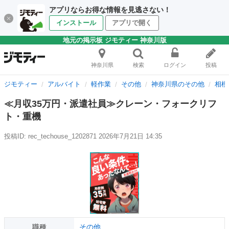
アプリならお得な情報を見逃さない！
インストール
アプリで開く
地元の掲示板 ジモティー 神奈川版
神奈川県
検索
ログイン
投稿
ジモティー
アルバイト
軽作業
その他
神奈川県のその他
相模
≪月収35万円・派遣社員≫クレーン・フォークリフ
ト・重機
投稿ID: rec_techouse_1202871
2026年7月21日 14:35
職種
その他