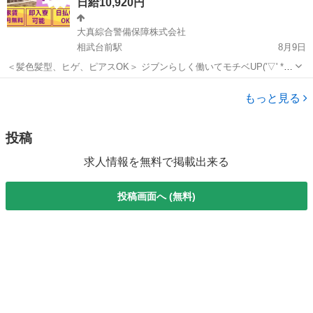
日給10,920円
大真綜合警備保障株式会社
相武台前駅
8月9日
＜髪色髪型、ヒゲ、ピアスOK＞ ジブンらしく働いてモチベUP('▽' * )
「家が無いからすぐ入寮したい」 「今すぐ働いてお金が欲しい」 「週
神奈川
座間市
相武台前駅
警備員
によってシフト細かく変えたい」 皆様のご希望教えてください！ 可能
もっと見る
な限り希望通...
投稿
求人情報を無料で掲載出来る
投稿画面へ (無料)