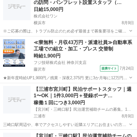
の訪問・パンフレット設置スタッフ（…
トできます。 「在...
日給15,000円
株式会社ワン
横浜市
8月9日
※ご応募の際は、トラブル防止のため必ず最後まで募集要項をご確認
ください。 不動産会社様を定期的に訪問し、信頼関係を構築しながら
神奈川
横浜市
その他
スタッフ
≪寮無料・月収43万円・派遣社員≫自動車系
パンフレットの設置・補充を行っていただくお仕事です。 会社の
工場での組立・加工・プレス 交替制
「顔」として丁寧な挨拶や最低限...
時給1,900円
フジ技研株式会社 神奈川支店
7月24日
提携サイト
藤沢市
★新年度時給UP1,900円／残業・深夜2,375円 更に3か月毎に12万円の
奨励金を含むと【合計月収47万円】 ◎年収例588万円◎年間手当67万
神奈川
藤沢市
その他
【三浦市宮川町】民泊サポートスタッフ｜週
円 ★寮は湘南台駅徒歩圏内でずっと無料／駅より無料送迎バス有 藤沢
1〜OK｜1件3,000円＋登録ボーナ…
市のト...
稼働１回につき3,000円
【宮川町・三崎口駅】民泊運営補助チームの募集。1回3,000円＋体制協力金1万円
三浦市
8月9日
三崎口駅周辺や、車でアクセスしやすい近隣エリアにお住まいの方
に、民泊施設の「駆けつけ対応」をお願いしたいです。 ずっと待機す
神奈川
三浦市
その他
スタッフ
【宮川町・三崎口駅】民泊運営補助チームの
る必要はありません。複数名のチームでシフトを組むので、空き時間