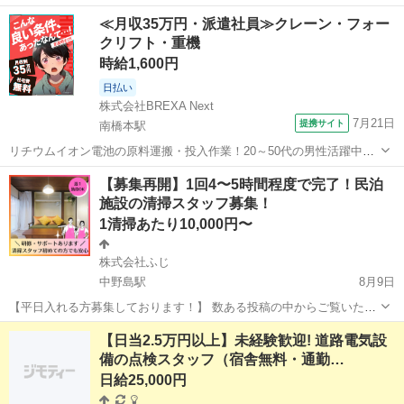
🌟🌟🌟🌟🌟🌟🌟🌟🌟🌟🌟🌟 こんにちは！ 横浜市を中心に民泊運営を行
神奈川
横浜市
鶴見駅
清掃
≪月収35万円・派遣社員≫クレーン・フォー
っているネコノテです🏠 横浜市鶴見区にあるアパートタイプの民泊に
クリフト・重機
て、【専属...
時給1,600円
日払い
株式会社BREXA Next
7月21日
提携サイト
南橋本駅
リチウムイオン電池の原料運搬・投入作業！20～50代の男性活躍中★
ワンルーム寮完備！赴任旅費会社負担！年間休日130日★フォークリフ
神奈川
相模原市
南橋本駅
その他
【募集再開】1回4〜5時間程度で完了！民泊
ト免許お持ちの方、活躍中！就業先食堂利用可★《神奈川県相模原
施設の清掃スタッフ募集！
市》 人気の工場のお仕事 ◇電...
1清掃あたり10,000円〜
株式会社ふじ
中野島駅
8月9日
【平日入れる方募集しております！】 数ある投稿の中からご覧いただ
きありがとうございます。 現在、当物件では「平日」もしくは「急な
神奈川
川崎市
中野島駅
清掃
スタッフ
【日当2.5万円以上】未経験歓迎! 道路電気設
宿泊予約」に柔軟に動いていただける清掃スタッフさんを募集してい
備の点検スタッフ（宿舎無料・通勤…
ます。 【この...
日給25,000円