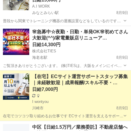
A.I WORK
みなとみらい駅
8月9日
普段から関東でトレーニング機器の運搬設置などをしているのです
が、仕事量の拡大に伴い定期的に働いて頂ける方を募集しています！
神奈川
横浜市
みなとみらい駅
その他
フィットネス
🌸急募中☆夜勤・日勤・単発OK🌸初めてさん
力仕事がメインになるので普段体を動かしていたりトレーニングに興
大歓迎(^^)/家電量販店リニューア…
味のある方などを募集しています！ ...
日給14,300円
株式会社TIES
海老名駅
8月9日
ご覧頂きありがとうございます。 (株)TIESは、大阪をメインにイベン
ト会場の設営・撤去、オフィス・ホテル・商業施設・学校などの家具
神奈川
海老名市
海老名駅
その他
スタッフ
【在宅】ECサイト運営サポートスタッフ募集
搬入・撤去 を行っています。 今回は家電量販店でリニューアルオープ
｜未経験歓迎｜成果報酬/スキル不要・…
ンに伴う、...
日給7,000円
I wontyou
川崎市
8月9日
在宅でコツコツ取り組めるお仕事です ECサイト運営を支えるサポート
スタッフを募集しています。 特別な経験や資格は必要ありません。 マ
神奈川
川崎市
軽作業
スタッフ
中区【日給1.5万円／業務委託】不動産店舗へ
ニュアルをご用意しておりますので、未経験の方でも安心してスター