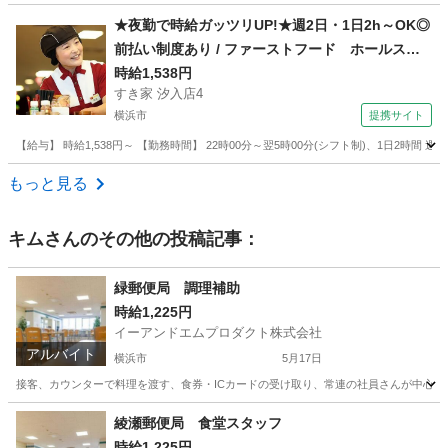
神奈川
横浜市
川和町駅
その他
スタッフ
★夜勤で時給ガッツリUP!★週2日・1日2h～OK◎
前払い制度あり / ファーストフード ホールスタ
ッフ
時給1,538円
すき家 汐入店4
横浜市
提携サイト
【給与】 時給1,538円～ 【勤務時間】 22時00分～翌5時00分(シフト制)、1日2時間
神奈川
横浜市
レストラン
もっと見る
キム
さんのその他の投稿記事：
緑郵便局 調理補助
時給1,225円
イーアンドエムプロダクト株式会社
アルバイト
横浜市
5月17日
接客、カウンターで料理を渡す、食券・ICカードの受け取り、常連の社員さんが中心で安
神奈川
横浜市
キッチン
綾瀬郵便局 食堂スタッフ
時給1,225円