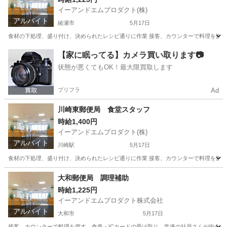
イーアンドエムプロダクト(株)
アルバイト
綾瀬市
5月17日
食材の下処理、盛り付け、決められたレシピ通りに作業 接客、カウンターで料理を渡す、
神奈川
綾瀬市
キッチン
スタッフ
【家に眠ってる】カメラ買い取ります📷
状態が悪くてもOK！最大限買取します
プリフラ
Ad
川崎東郵便局 食堂スタッフ
時給1,400円
イーアンドエムプロダクト(株)
アルバイト
川崎駅
5月17日
食材の下処理、盛り付け、決められたレシピ通りに作業 接客、カウンターで料理を渡す、
神奈川
川崎市
川崎駅
飲食
スタッフ
大和郵便局 調理補助
時給1,225円
イーアンドエムプロダクト株式会社
アルバイト
大和市
5月17日
接客、カウンターで料理を渡す、食券・ICカードの受け取り、常連の社員さんが中心で安