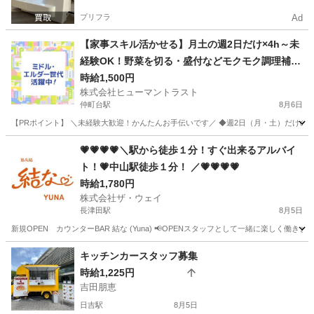
プリフラ
Ad
【家事スキル活かせる】月土の週2日だけ×4h～未
経験OK！野菜を切る・盛付などモクモク調理補助
(ES1W-3778_1)
時給1,500円
株式会社ヒューマントラスト
仲町台駅
8月6日
【PRポイント】 ＼未経験大歓迎！かんたんお手伝いです／ ◆週2日（月・土）だけのス
神奈川
横浜市
仲町台駅
キッチン
ヒューマントラスト
💗💗💗💗＼駅から徒歩１分！すぐ出来るアルバイ
ト！💗中山駅徒歩１分！ ／💗💗💗💗
時給1,780円
株式会社ザ・ウェイ
長津田駅
8月5日
新規OPEN カウンターBAR 結な (Yuna) 📢OPENスタッフとして一緒に楽しく働き
神奈川
横浜市
長津田駅
その他
スタッフ
キッチンカースタッフ募集
時給1,225円
吉田朋恵
日吉駅
8月5日