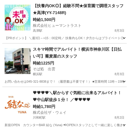
神奈川
平塚市
平塚駅
キッチン
ヒューマントラスト
【扶養内OK◎】経験不問★保育園で調理スタッフ
★高津(YY-7148R)
時給1,500円
株式会社ヒューマントラスト
高津駅
8月3日
【PRポイント】 ＼週3日～×15：00定時／ 扶養内もOK！夕方からはプライベート◎ ・残
神奈川
川崎市
高津駅
キッチン
スキマ時間でアルバイト！横浜市神奈川区【日払
い可】蕎麦屋のスタッフ
時給1225円
そば処 出雲
横浜駅
8月3日
お問い合わせは045-321-8838まで！ （履歴書は不要です！） ■営業時間 11時～
神奈川
横浜市
横浜駅
飲食
スタッフ
💗💗💗💗＼駅からすぐ気軽に出来るアルバイト！
💗中山駅徒歩１分！ ／💗💗💗💗
時給1,780円
株式会社ザ・ウェイ
川和町駅
8月2日
新規OPEN カウンターBAR 結な (Yuna) 📢OPENスタッフとして一緒に楽しく働き