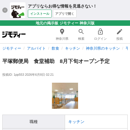
アプリならお得な情報を見逃さない！
インストール
アプリで開く
地元の掲示板 ジモティー 神奈川版
神奈川県
検索
ログイン
投稿
ジモティー
アルバイト
飲食
キッチン
神奈川県のキッチン
平
平塚郵便局 食堂補助 8月下旬オープン予定
投稿ID: 1pp553
2026年6月8日 02:21
職種
キッチン