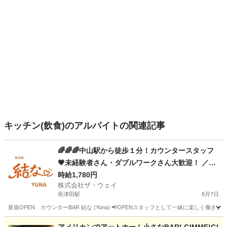
キッチン(飲食)のアルバイトの関連記事
🌈🌈🌈中山駅から徒歩１分！カウンタースタッフ
💗未経験者さん・ダブルワークさん大歓迎！ ／🌈
🌈🌈🌈🌈
時給1,780円
株式会社ザ・ウェイ
長津田駅
8月7日
新規OPEN カウンターBAR 結な (Yuna) 📢OPENスタッフとして一緒に楽しく働き
神奈川
横浜市
長津田駅
その他
スタッフ