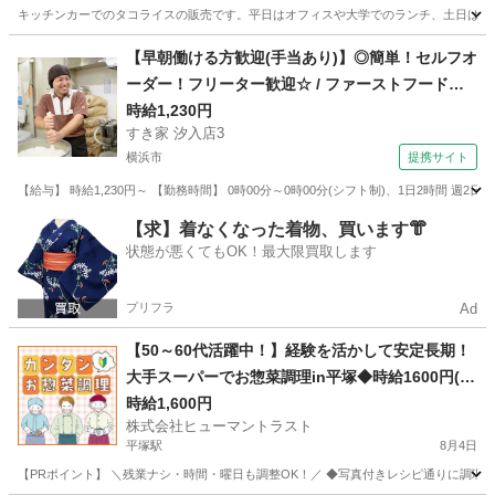
キッチンカーでのタコライスの販売です。平日はオフィスや大学でのランチ、土日はイ
神奈川
横浜市
日吉駅
その他
スタッフ
【早朝働ける方歓迎(手当あり)】◎簡単！セルフオ
ーダー！フリーター歓迎☆ / ファーストフード
ホールスタッフ
時給1,230円
すき家 汐入店3
横浜市
提携サイト
【給与】 時給1,230円～ 【勤務時間】 0時00分～0時00分(シフト制)、1日2時間 週
神奈川
横浜市
レストラン
【求】着なくなった着物、買います👘
状態が悪くてもOK！最大限買取します
プリフラ
Ad
【50～60代活躍中！】経験を活かして安定長期！
大手スーパーでお惣菜調理in平塚◆時給1600円(W
2T-1573_1)
時給1,600円
株式会社ヒューマントラスト
平塚駅
8月4日
【PRポイント】 ＼残業ナシ・時間・曜日も調整OK！／ ◆写真付きレシピ通りに調理す