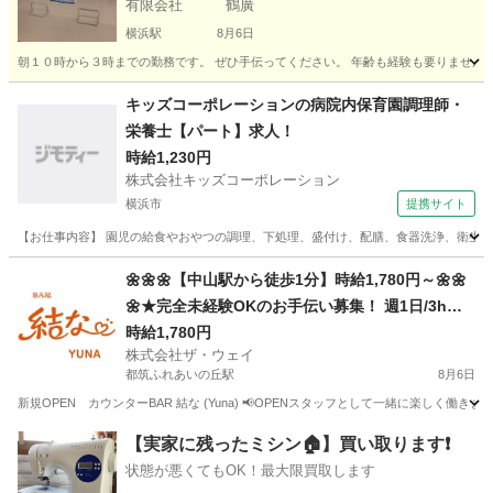
有限会社 鶴廣
横浜駅
8月6日
朝１０時から３時までの勤務です。 ぜひ手伝ってください。 年齢も経験も要りません。
神奈川
横浜市
横浜駅
カフェ
パート
キッズコーポレーションの病院内保育園調理師・
栄養士【パート】求人！
時給1,230円
株式会社キッズコーポレーション
横浜市
提携サイト
【お仕事内容】 園児の給食やおやつの調理、下処理、盛付け、配膳、食器洗浄、衛生管
神奈川
横浜市
その他
🌼🌼🌼【中山駅から徒歩1分】時給1,780円～🌼🌼
🌼★完全未経験OKのお手伝い募集！ 週1日/3h～O
K、服装自由、ノルマ無し🎇
時給1,780円
株式会社ザ・ウェイ
都筑ふれあいの丘駅
8月6日
新規OPEN カウンターBAR 結な (Yuna) 📢OPENスタッフとして一緒に楽しく働き
神奈川
横浜市
都筑ふれあいの丘駅
その他
スタッフ
【実家に残ったミシン🏠】買い取ります❗️
状態が悪くてもOK！最大限買取します