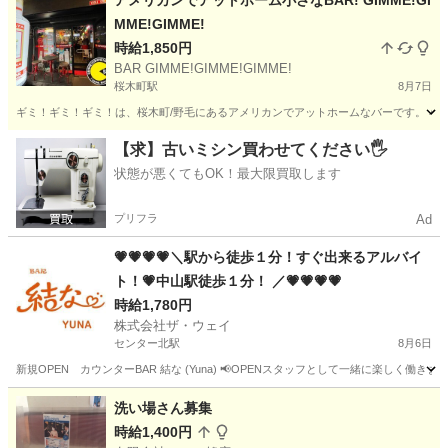
アメリカンでアットホーム小さなBAR! GIMME!GI
MME!GIMME!
時給1,850円
BAR GIMME!GIMME!GIMME!
桜木町駅
8月7日
ギミ！ギミ！ギミ！は、桜木町/野毛にあるアメリカンでアットホームなバーです。 小
神奈川
横浜市
桜木町駅
バーテンダー
BAR
【求】古いミシン買わせてください🖐️
状態が悪くてもOK！最大限買取します
プリフラ
Ad
💗💗💗💗＼駅から徒歩１分！すぐ出来るアルバイ
ト！💗中山駅徒歩１分！ ／💗💗💗💗
時給1,780円
株式会社ザ・ウェイ
センター北駅
8月6日
新規OPEN カウンターBAR 結な (Yuna) 📢OPENスタッフとして一緒に楽しく働き
神奈川
横浜市
センター北駅
その他
スタッフ
洗い場さん募集
時給1,400円