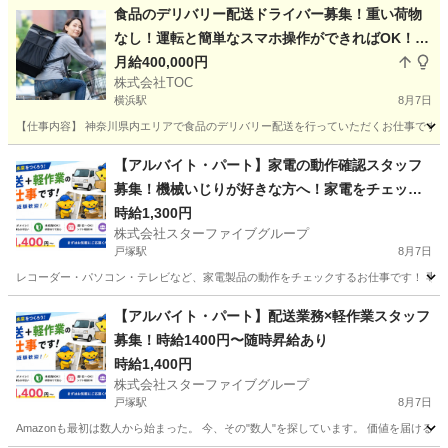
食品のデリバリー配送ドライバー募集！重い荷物
なし！運転と簡単なスマホ操作ができればOK！月
収40万円以上可能 軽貨物 バイク
月給400,000円
株式会社TOC
横浜駅
8月7日
【仕事内容】 神奈川県内エリアで食品のデリバリー配送を行っていただくお仕事です。 配送
神奈川
横浜市
横浜駅
ドライバー
荷物
【アルバイト・パート】家電の動作確認スタッフ
募集！機械いじりが好きな方へ！家電をチェック
する仕事です！
時給1,300円
株式会社スターファイブグループ
戸塚駅
8月7日
レコーダー・パソコン・テレビなど、家電製品の動作をチェックするお仕事です！ 専門
神奈川
横浜市
戸塚駅
その他
スタッフ
【アルバイト・パート】配送業務×軽作業スタッフ
募集！時給1400円〜随時昇給あり
時給1,400円
株式会社スターファイブグループ
戸塚駅
8月7日
Amazonも最初は数人から始まった。 今、その"数人"を探しています。 価値を届け