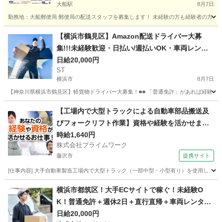
大船駅
8月7日
勤務地：大船郵便局 郵便局の配送スタッフを募集します！ 未経験の方も経験者の方も歓迎で
神奈川
鎌倉市
大船駅
配送
郵便局
【横浜市鶴見区】Amazon配送ドライバー大募
集!!!未経験歓迎・日払い/週払いOK・車両レンタ
ル・
日給20,000円
ST
横浜市
8月7日
【神奈川県横浜市鶴見区】軽貨物ドライバー大募集！■■ 「普通免許」があれば経験・年齢・
神奈川
横浜市
ドライバー
積み込み
【工場内で大型トラックによる自動車部品搬送及
びフォークリフト作業】資格や経験を活かせま
す！
時給1,640円
株式会社プライムワーク
藤沢市
提携サイト
[仕事内容] 大手自動車製造工場内で大型トラック（一部中型・小型有り）を使用し
神奈川
藤沢市
ドライバー
横浜市都筑区！大手ECサイトで稼ぐ！未経験O
K！普通免許＋週休2日＋直行直帰＋車両レンタ
ル！
日給20,000円