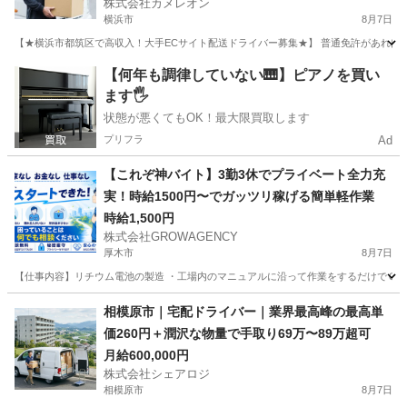
株式会社カメレオン
横浜市
8月7日
【★横浜市都筑区で高収入！大手ECサイト配送ドライバー募集★】 普通免許があれば未
神奈川
横浜市
ドライバー
積み込み
【何年も調律していない🎹】ピアノを買い
ます🖐️
状態が悪くてもOK！最大限買取します
プリフラ
Ad
【これぞ神バイト】3勤3休でプライベート全力充
実！時給1500円〜でガッツリ稼げる簡単軽作業
時給1,500円
株式会社GROWAGENCY
厚木市
8月7日
【仕事内容】リチウム電池の製造 ・工場内のマニュアルに沿って作業をするだけでＯＫ！ 〜
神奈川
厚木市
配送
時給
相模原市｜宅配ドライバー｜業界最高峰の最高単
価260円＋潤沢な物量で手取り69万〜89万超可
月給600,000円
株式会社シェアロジ
相模原市
8月7日