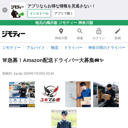
アプリならお得な情報を見逃さない！
インストール
アプリで開く
地元の掲示板 ジモティー 神奈川版
神奈川県
検索
ログイン
投稿
ジモティー
アルバイト
物流
ドライバー
神奈川県のドライバー
🚨急募！Amazon配送ドライバー大募集🚐✨
投稿ID: 1qcqtx
2026年7月20日 03:44