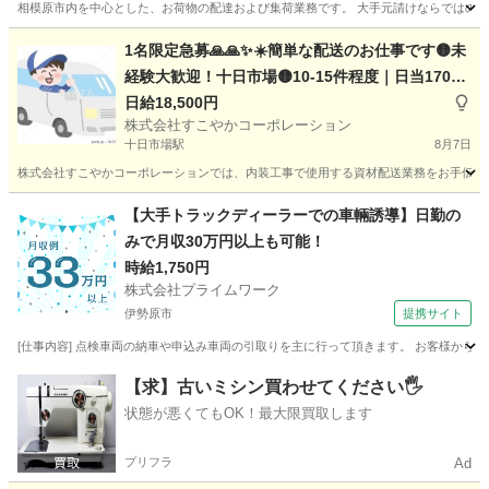
相模原市内を中心とした、お荷物の配達および集荷業務です。 大手元請けならではの圧
神奈川
相模原市
ドライバー
手数料
1名限定急募🙏🙏✨☀️簡単な配送のお仕事です🟡未
経験大歓迎！十日市場🟡10-15件程度｜日当17000
-18500円
日給18,500円
株式会社すこやかコーポレーション
十日市場駅
8月7日
株式会社すこやかコーポレーションでは、内装工事で使用する資材配送業務をお手伝いい
神奈川
横浜市
十日市場駅
配送
【大手トラックディーラーでの車輛誘導】日勤の
みで月収30万円以上も可能！
時給1,750円
株式会社プライムワーク
伊勢原市
提携サイト
[仕事内容] 点検車両の納車や申込み車両の引取りを主に行って頂きます。 お客様から
神奈川
伊勢原市
ドライバー
【求】古いミシン買わせてください🖐️
状態が悪くてもOK！最大限買取します
プリフラ
Ad