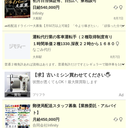
初月日当保証有、日払い、寮相談可
日給540,000円
Infinity
大船駅
8月7日
🚗軽配送ドライバー大募集【月50万以上可能】 「今より稼ぎたい」 「頑張った分ちゃんと収入
神奈川
鎌倉市
大船駅
ドライバー
80万
運転代行業の客車運転手（２種取得制度有り
１時間単価２種1330.深夜２２時から１６８０
なごみ代行
大和駅
8月7日
普通２種免許あれば資格はあります。普通免許だけですとレギュラーで随伴車を1から2
神奈川
大和市
大和駅
ドライバー
運転代行業
【求】古いミシン買わせてください🖐️
状態が悪くてもOK！最大限買取します
プリフラ
Ad
郵便局配送スタッフ募集【業務委託・アルバイ
ト】
月給450,000円
合同会社Infinity