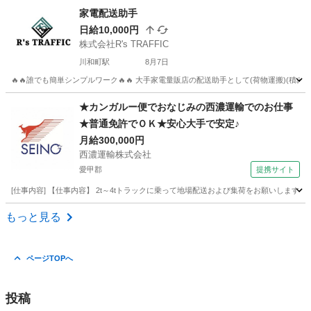
神奈川
横浜市
戸塚駅
配送
スタッフ
家電配送助手
日給10,000円
株式会社R's TRAFFIC
川和町駅
8月7日
🔥🔥誰でも簡単シンプルワーク🔥🔥 大手家電量販店の配送助手として(荷物運搬)(積み
神奈川
横浜市
川和町駅
配送
助手
★カンガルー便でおなじみの西濃運輸でのお仕事
★普通免許でＯＫ★安心大手で安定♪
月給300,000円
西濃運輸株式会社
愛甲郡
提携サイト
[仕事内容] 【仕事内容】 2t～4tトラックに乗って地場配送および集荷をお願いしま
神奈川
愛甲郡
ドライバー
もっと見る
ページTOPへ
投稿