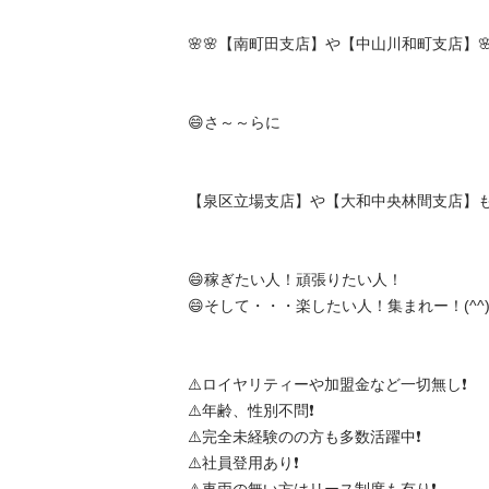
🌸🌸【南町田支店】や【中山川和町支店】🌸🌸
😄さ～～らに

【泉区立場支店】や【大和中央林間支店】も追加
😄稼ぎたい人！頑張りたい人！

😄そして・・・楽したい人！集まれー！(^^)/

⚠️ロイヤリティーや加盟金など一切無し❗️

⚠️年齢、性別不問❗️

⚠️完全未経験のの方も多数活躍中❗️

⚠️社員登用あり❗️
