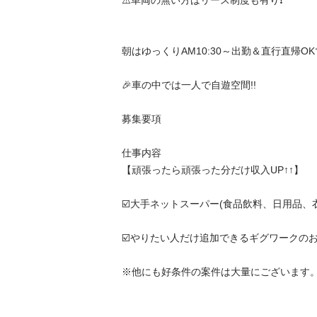
⚠️車両の無い方はリース制度も有り❗️

朝はゆっくりAM10:30～出勤＆直行直帰OKです
🎉車の中では一人で自遊空間!!

募集要項

仕事内容

【頑張ったら頑張った分だけ収入UP↑↑】

☑️大手ネットスーパー(食品飲料、日用品、衣料品
☑️やりたい人だけ追加できるギグワークのお仕事
※他にも好条件の案件は大量にございます。
