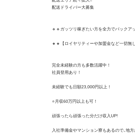
配送エリア続々拡大!!

配送ドライバー大募集

🔹🔹ガッツリ稼ぎたい方を全力でバックアップ🔹
🔸🔸【ロイヤリティーや加盟金など一切無し】🔸
完全未経験の方も多数活躍中！

社員登用あり！

未経験でも日額23,000円以上！

⭐️月収60万円以上も可！

頑張ったら頑張った分だけ収入UP!

入社準備金やマンション寮もあるので､地方