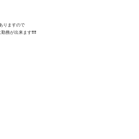
りますので

来ます❗️❗️❗️
