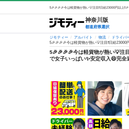
神奈川
版
都道府県選択
ジモティー
アルバイト
物流
ドライバ
5🎉🎉🎉🎉今は軽貨物が熱い💡注目❗️日給23
5🎉🎉🎉🎉今は軽貨物が熱い💡注目❗
で女子いっぱい✨安定収入😄完全週