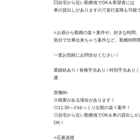
💥自宅から近い勤務地でOK＆希望者には

車の貸出しがありますので直行直帰も可能です❗️❗️❗
⭐️お昼から勤務の楽々案件や、好きな時間、好
気分で仕事出来ちゃう案件など、勤務時間帯や
一度お気軽にお問合せください！

業績給あり / 各種手当あり / 特別手当あり /
慮

実働8h

※残業がある場合があります！

◎11:30～のゆっくり出勤の楽々案件！

◎自宅から近い勤務地でOK＆車の貸出しが
OK！

⭐️応募資格
