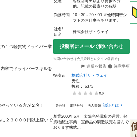
交通
各線南町田駅より徒歩５分　
他、記載の最寄りの各駅
勤務時間
10：30～20：00 ※他時間帯シ
フトのお仕事もあります。
社名/
株式会社ザ・ウェイ
店名
投稿者にメールで問い合わせ
種の１つ軽貨物ドライバー業
※問い合わせは会員登録とログイン必須です
違反を報告
注意事項
事内容でドライバースキルを
投稿者
株式会社ザ・ウェイ
男性
投稿： 
6373
0.0
っている方が２名！

認証とは
身分証
電話番号
法人書類
創業2000年6月 太陽光発電所の運営、軽
ちに２３０００円以上稼いで
貨物配送事業、宝飾品の製造販売を営んで
おります株式...