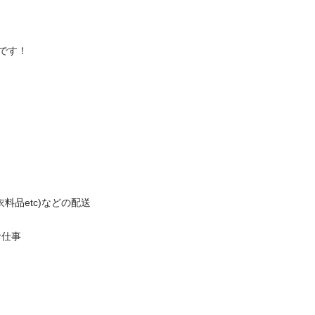
！

etc)などの配送



