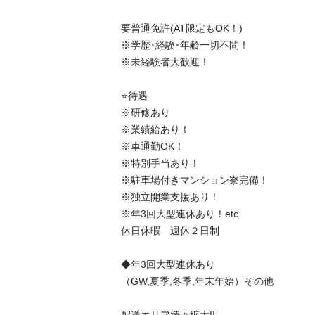
要普通免許(AT限定もOK！)

※学歴･経験･年齢一切不問！

※未経験者大歓迎！

⭐️待遇

※研修あり

※業績給あり！

※車通勤OK！

※特別手当あり！

※駐車場付きマンション寮完備！

※独立開業支援あり！

※年3回大型連休あり！etc

休日休暇　週休２日制

◆年3回大型連休あり

（GW,夏季,冬季,年末年始）その他
