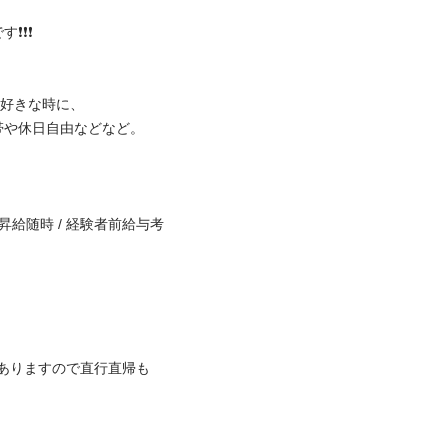
️

きな時に、

休日自由などなど。

 昇給随時 / 経験者前給与考
ありますので直行直帰も