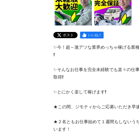
ポスト
いいね！
✨今！超～激アツな業界めっちゃ稼げる業
❗️

✨そんなお仕事を完全未経験でも楽々の仕
取得❗️

✨とにかく楽して稼げます❗️

★この間、ジモティからご応募いただき早速や
★２名ともお仕事始めて１週間もしないう
います！
