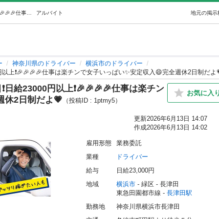
5🎉🎉🎉🎉今は軽貨物が熱い💡注目❗️日給23000円以上❗️🎉🎉🎉🎉仕事は楽チンで女子いっぱい✨安定収入😄完全週休2日制だよ💗 (株式会社ザ・ウェイ) 長津田のドライバーの無料求人広告・アルバイト・バイト募集情報｜ジモティー
アルバイト
地元の掲示
ー
神奈川県のドライバー
横浜市のドライバー
000円以上❗️🎉🎉🎉🎉仕事は楽チンで女子いっぱい✨安定収入😄完全週休2日制だよ
️日給23000円以上❗️🎉🎉🎉🎉仕事は楽チン
お気に入
休2日制だよ💗
（投稿ID : 1ptmy5）
更新
2026年6月13日 14:07
作成
2026年6月13日 14:02
雇用形態
業務委託
業種
ドライバー
給与
日給23,000円
地域
横浜市
 - 緑区
 - 長津田
東急田園都市線 - 
長津田駅
勤務地
神奈川県横浜市長津田