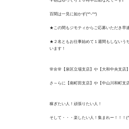
💡朝はゆっくり１０時半出勤なんで～す❗️

百聞は一見に如かず(*^-^*)

★この間もジモティからご応募いただき早速や
★２名ともお仕事始めて１週間もしないう
います！

🌸🌼🌸【泉区立場支店】や【大和中央支店】🌸🌼
さ～らに【南町田支店】や【中山川和町支店】も
稼ぎたい人！頑張りたい人！

そして・・・楽したい人！集まれー！！！(^^)/