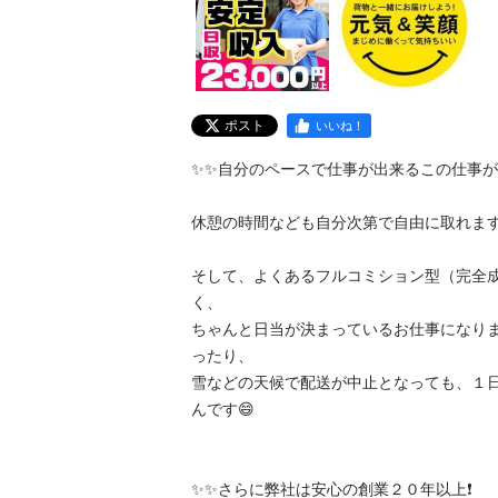
ポスト
いいね！
✨✨自分のペースで仕事が出来るこの仕事が最高❗️
休憩の時間なども自分次第で自由に取れます😄
そして、よくあるフルコミション型（完全
く、

ちゃんと日当が決まっているお仕事になり
ったり、

雪などの天候で配送が中止となっても、１
んです😄

✨✨さらに弊社は安心の創業２０年以上❗️
