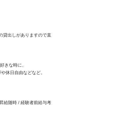

車の貸出しがありますので直
きな時に、

休日自由などなど。

 昇給随時 / 経験者前給与考