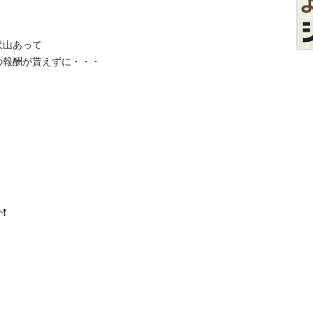
あって

酬が貰えずに・・・

