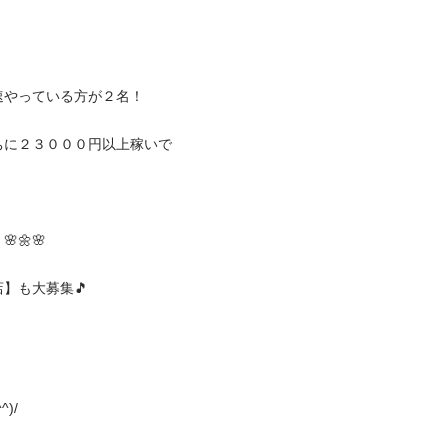
っている方が２名！

ちに２３０００円以上稼いで
🌸

大募集🎵


