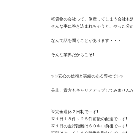
軽貨物の会社って、倒産してしまう会社も沢山
そんな事に巻き込まれちゃうと、やった分の報
なんて話を聞くことがあります・・・

そんな業界だからこそ❗️

✨✨安心の信頼と実績のある弊社で✨✨

是非、貴方もキャリアアップしてみませんか❗️

💡完全週休２日制で～す❗️

💡１日１８件～２５件前後の配送で～す❗️

💡１日の走行距離は６０キロ前後で～す❗️
