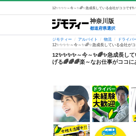
神奈川
版
都道府県選択
ジモティー
アルバイト
物流
ドライバ
12✨✨✨✨～今～✨🌈✨急成長している会社がココ
12✨✨✨✨～今～✨🌈✨急成長して
げる🌈🌈🌈楽～なお仕事がココに