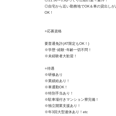
◎11:30～のゆっくり出勤の楽々案件！

◎自宅から近い勤務地でOK＆車の貸出しが
OK！

⭐️応募資格

要普通免許(AT限定もOK！)

※学歴･経験･年齢一切不問！

※未経験者大歓迎！

⭐️待遇

※研修あり

※業績給あり！

※車通勤OK！

※特別手当あり！

※駐車場付きマンション寮完備！

※独立開業支援あり！

※年3回大型連休あり！etc
