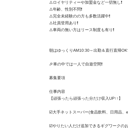
⚠️ロイヤリティーや加盟金など一切無し❗️

⚠️年齢、性別不問❗️

⚠️完全未経験のの方も多数活躍中❗️

⚠️社員登用あり❗️

⚠️車両の無い方はリース制度も有り❗️

朝はゆっくりAM10:30～出勤＆直行直帰OKです
🎉車の中では一人で自遊空間❗️

募集要項

仕事内容

【頑張ったら頑張った分だけ収入UP↑↑】

☑️大手ネットスーパー(食品飲料、日用品、etc)
☑️やりたい人だけ追加できるギグワークのお仕事