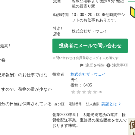
交通
各線立場駅より徒歩５分 他記
載の最寄り駅
勤務時間
10：30～20：00 ※他時間帯シ
フトのお仕事もあります。
社名/
株式会社ザ・ウェイ
店名
投稿者にメールで問い合わせ


※問い合わせは会員登録とログイン必須です


違反を報告
注意事項
投稿者
株式会社ザ・ウェイ
成果報酬）のお仕事ではな
男性
投稿： 
6405
ますので、荷物の量が少なか
0.0
日分の日当は保障されている
認証とは
身分証
電話番号
法人書類
創業2000年6月 太陽光発電所の運営、軽
貨物配送事業、宝飾品の製造販売を営んで
おります株式...