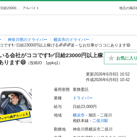
12✨✨✨✨～今～✨🌈✨急成長している会社がココです❗️✅日給23000円以上稼げる🌈🌈🌈楽～なお仕事がココにあります😄 (株式会社ザ・ウェイ) 二俣川のドライバーの無料求人広告・アルバイト・バイト募集情報｜ジモティー
アルバイト
地元の掲示
ー
神奈川県のドライバー
横浜市のドライバー
です❗️✅日給23000円以上稼げる🌈🌈🌈楽～なお仕事がココにあります😄
いる会社がココです❗️✅日給23000円以上稼
お気に入
あります😄
（投稿ID : 1ppkq1）
更新
2026年6月8日 10:52
作成
2026年6月8日 10:42
雇用形態
業務委託
業種
ドライバー
給与
日給23,000円
地域
横浜市
 - 旭区
 - 二俣川
相鉄本線 - 
二俣川駅
勤務地
神奈川県横浜市二俣川