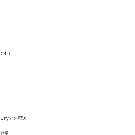
！

などの配送


