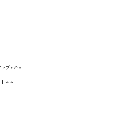
🌼🔸

🔹
