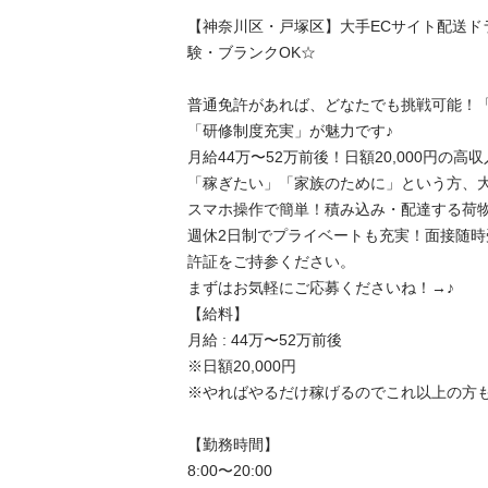
【神奈川区・戸塚区】大手ECサイト配送ド
験・ブランクOK☆

普通免許があれば、どなたでも挑戦可能！「
「研修制度充実」が魅力です♪

月給44万〜52万前後！日額20,000円の高収入
「稼ぎたい」「家族のために」という方、大歓
スマホ操作で簡単！積み込み・配達する荷物
週休2日制でプライベートも充実！面接随
許証をご持参ください。

まずはお気軽にご応募くださいね！→♪

【給料】

月給 : 44万〜52万前後

※日額20,000円

※やればやるだけ稼げるのでこれ以上の方も実
【勤務時間】

8:00〜20:00
