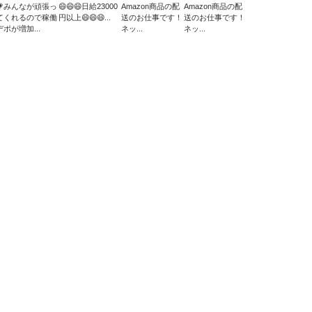
💗みんなが頑張っ
😄😄😄日給23000
Amazon商品の配
Amazon商品の配
てくれるので稼働
円以上😄😄😄...
送のお仕事です！
送のお仕事です！
デポが増加...
ネッ...
ネッ...