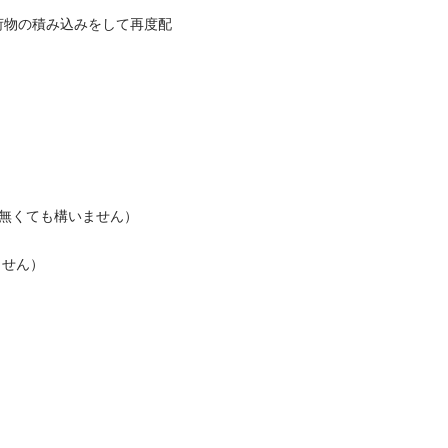
荷物の積み込みをして再度配
くても構いません）



）

