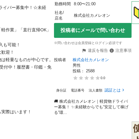
勤務時間
8:00〜21:00
ライバー募集中！☆未経
社名/
株式会社カメレオン
店名
軽作業」「直行直帰OK」
投稿者にメールで問い合わせ
※問い合わせは会員登録とログイン必須です
も可能！

違反を報告
注意事項
迎！

は軽量なものが中心です。

投稿者
株式会社カメレオン
男性
時受付中！履歴書・印鑑・免
投稿： 
2588
0.0
認証とは
身分証
電話番号
法人書類
🚚 株式会社カメレオン｜軽貨物ドライバ
ー募集！ ✨未経験からでも“安定して稼げ
際はいます！

る”環...