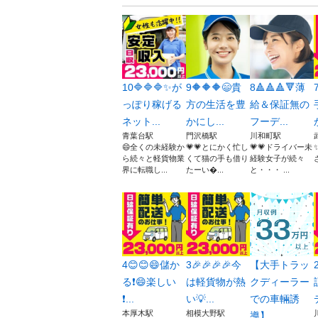
10🔷🔷🔷✨が
9🔶🔶🔶😄貴
8🔺🔺🔺🔻薄
っぽり稼げる
方の生活を豊
給＆保証無の
ネット...
かにし...
フーデ...
青葉台駅
門沢橋駅
川和町駅
😄全くの未経験か
💗💗とにかく忙し
💗💗ドライバー未
ら続々と軽貨物業
くて猫の手も借り
経験女子が続々
さ
界に転職し...
たーい...
と・・・ ...
4😊😊😄儲か
3🎉🎉🎉🎉今
【大手トラッ
る❗️😄楽しい
は軽貨物が熱
クディーラー
❗️...
い💡...
での車輛誘
本厚木駅
相模大野駅
導】...