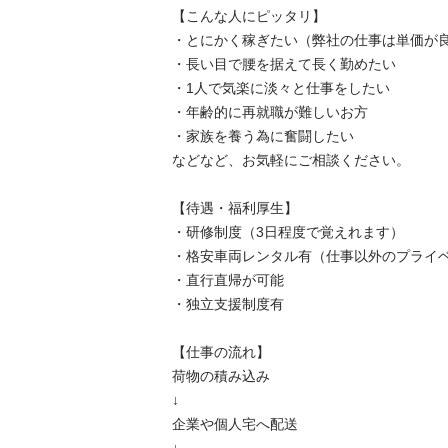
【こんな人にピッタリ】

・とにかく稼ぎたい（弊社の仕事は単価が良い
・長い目で腰を据えて長く勤めたい

・1人で気楽に淡々と仕事をしたい

・年齢的に再就職が難しいお方

・家族を養う為に奮闘したい

などなど、お気軽にご相談ください。

【待遇・福利厚生】

・研修制度（3日程度で覚えれます）

・格安車両レンタル有（仕事以外のプライベー
・直行直帰が可能

・独立支援制度有

【仕事の流れ】

荷物の積み込み

↓

企業や個人宅へ配送
