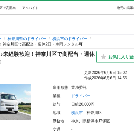
☆彡大手ECサイト配送ドライバー♪未経験歓迎！神奈川区で高配当・週休2日・車両レンタル可 (株式会社カメレオン) 横浜のドライバーの無料求人広告・アルバイト・バイト募集情報｜ジモティー
アルバイト
地元の掲示
ー
神奈川県のドライバー
横浜市のドライバー
！神奈川区で高配当・週休2日・車両レンタル可
ー♪未経験歓迎！神奈川区で高配当・週休
お気に入り登
s）
更新
2026年6月6日 15:02
作成
2026年6月6日 14:56
雇用形態
業務委託
業種
ドライバー
給与
日給20,000円
地域
横浜市
 - 神奈川区
勤務地
神奈川県横浜市戸塚区
交通
-