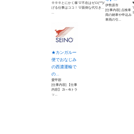
🌞🌞🌞とにかく稼
💡不在はゼロ(^^)/
伊勢原市
げる仕事はココ！
💡面倒な代引き...
[仕事内容] 点検車
...
両の納車や申込み
車両の引...
★カンガルー
便でおなじみ
の西濃運輸で
の...
愛甲郡
[仕事内容] 【仕事
内容】 2t～4tトラ
ッ...