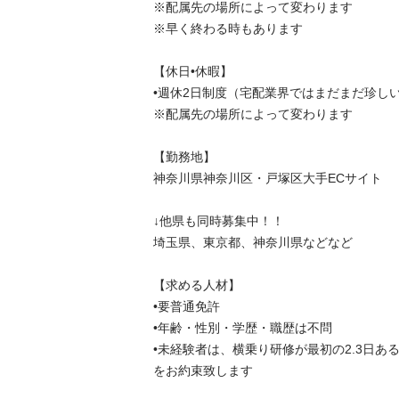
※配属先の場所によって変わります

※早く終わる時もあります

【休日•休暇】

•週休2日制度（宅配業界ではまだまだ珍しいで
※配属先の場所によって変わります

【勤務地】

神奈川県神奈川区・戸塚区大手ECサイト

↓他県も同時募集中！！

埼玉県、東京都、神奈川県などなど

【求める人材】

•要普通免許

•年齢・性別・学歴・職歴は不問

•未経験者は、横乗り研修が最初の2.3日あ
をお約束致します
