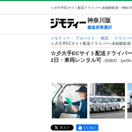
神奈川
版
都道府県選択
ジモティー
アルバイト
物流
ドライバ
☆彡大手ECサイト配送ドライバー♪未経験歓迎
☆彡大手ECサイト配送ドライバ
2日・車両レンタル可
（投稿ID : 1po0t
ポスト
いいね！