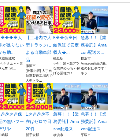
7🔶🔶🔶🔶人
【工場内で大
5🔷🔷🌼🔷日
急募！！【業
手が足りない
型トラックに
給保証で安定
務委託】Ama
から助...
よる自動車部
収入...
zon配送ス...
武蔵新城駅
鶴見駅
横浜市
品...
✨✨✨さぁ～～皆
✨今！超～激アツ
Amazon商品の配
藤沢市
ん❗️❗️❗️ 20...
な業界めっちゃ稼
送のお仕事です！
[仕事内容] 大手自
げる業種の１...
ネッ...
動車製造工場内で
大型トラ...
2🎉🎉🎉🎉保
1🎉🎉🎉🎉不
急募！！【業
急募！！【業
証の無いフー
在はゼロで日
務委託】Ama
務委託】Ama
デリや...
20件...
zon配送ス...
zon配送ス...
川崎駅
新子安駅
横浜市
平塚市