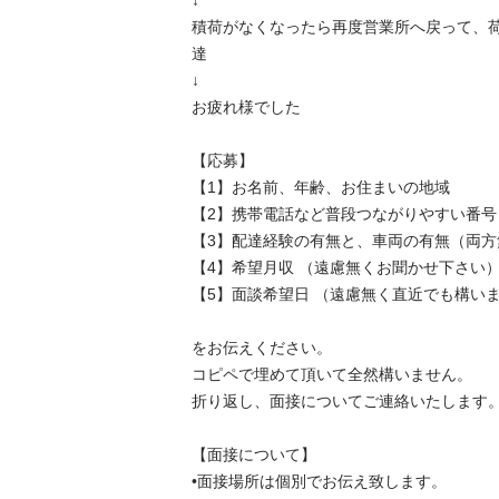
↓

積荷がなくなったら再度営業所へ戻って、
達

↓

お疲れ様でした

【応募】

【1】お名前、年齢、お住まいの地域

【2】携帯電話など普段つながりやすい番号

【3】配達経験の有無と、車両の有無（両方無
【4】希望月収 （遠慮無くお聞かせ下さい）
【5】面談希望日 （遠慮無く直近でも構いません
をお伝えください。

コピペで埋めて頂いて全然構いません。

折り返し、面接についてご連絡いたします。

【面接について】

•面接場所は個別でお伝え致します。
