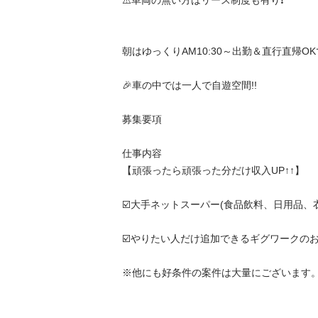
⚠️車両の無い方はリース制度も有り❗️

朝はゆっくりAM10:30～出勤＆直行直帰OKです
🎉車の中では一人で自遊空間!!

募集要項

仕事内容

【頑張ったら頑張った分だけ収入UP↑↑】

☑️大手ネットスーパー(食品飲料、日用品、衣料品
☑️やりたい人だけ追加できるギグワークのお仕事
※他にも好条件の案件は大量にございます。
