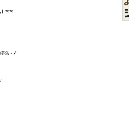
🌸

🎵

