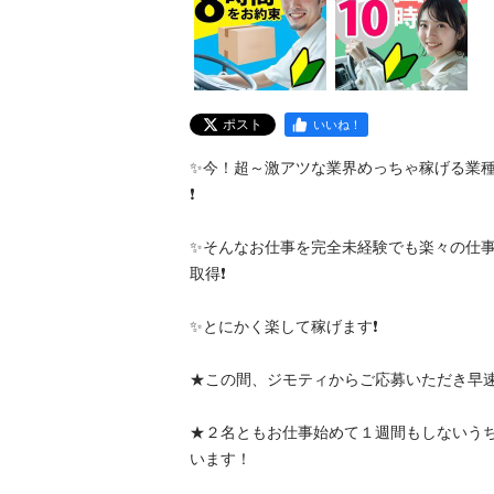
ポスト
いいね！
✨今！超～激アツな業界めっちゃ稼げる業
❗️

✨そんなお仕事を完全未経験でも楽々の仕
取得❗️

✨とにかく楽して稼げます❗️

★この間、ジモティからご応募いただき早速や
★２名ともお仕事始めて１週間もしないう
います！
