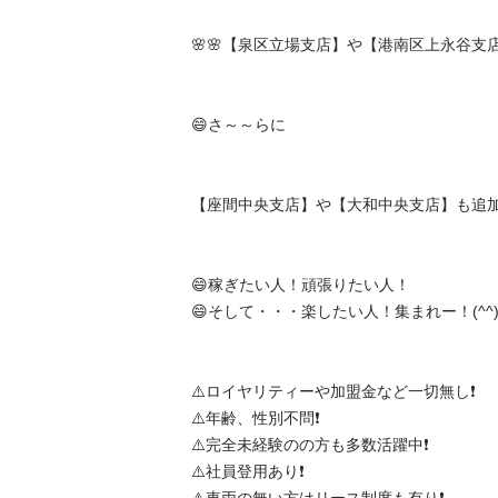
🌸🌸【泉区立場支店】や【港南区上永谷支店】🌸
😄さ～～らに

【座間中央支店】や【大和中央支店】も追加募集～
😄稼ぎたい人！頑張りたい人！

😄そして・・・楽したい人！集まれー！(^^)/

⚠️ロイヤリティーや加盟金など一切無し❗️

⚠️年齢、性別不問❗️

⚠️完全未経験のの方も多数活躍中❗️

⚠️社員登用あり❗️
