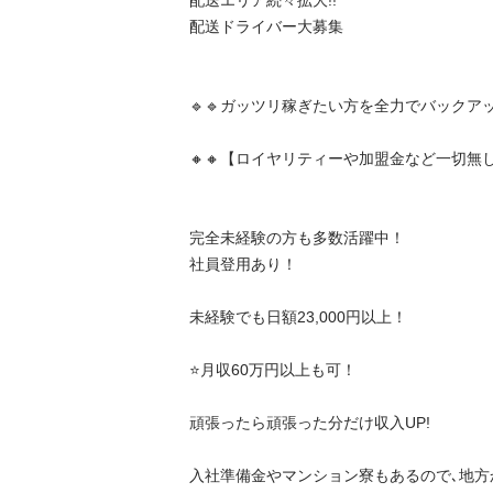
配送エリア続々拡大!!

配送ドライバー大募集

🔹🔹ガッツリ稼ぎたい方を全力でバックアップ🔹
🔸🔸【ロイヤリティーや加盟金など一切無し】🔸
完全未経験の方も多数活躍中！

社員登用あり！

未経験でも日額23,000円以上！

⭐️月収60万円以上も可！

頑張ったら頑張った分だけ収入UP!

入社準備金やマンション寮もあるので､地方