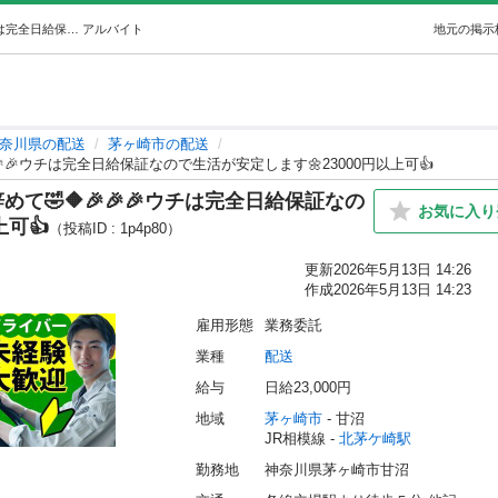
5📢📢📢🔶完全歩合の仕事はもう辞めて🤣🔶🎉🎉🎉ウチは完全日給保証なので生活が安定します🌼23000円以上可👍 (株式会社ザ・ウェイ) 北茅ケ崎の配送の無料求人広告・アルバイト・バイト募集情報｜ジモティー
アルバイト
地元の掲示
奈川県の配送
茅ヶ崎市の配送
🎉🎉🎉ウチは完全日給保証なので生活が安定します🌼23000円以上可👍
辞めて🤣🔶🎉🎉🎉ウチは完全日給保証なの
お気に入り
上可👍
（投稿ID : 1p4p80）
更新
2026年5月13日 14:26
作成
2026年5月13日 14:23
雇用形態
業務委託
業種
配送
給与
日給23,000円
地域
茅ヶ崎市
 - 甘沼
JR相模線 - 
北茅ケ崎駅
勤務地
神奈川県茅ヶ崎市甘沼