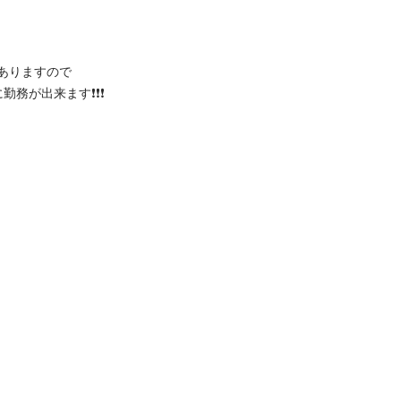
りますので

来ます❗️❗️❗️
