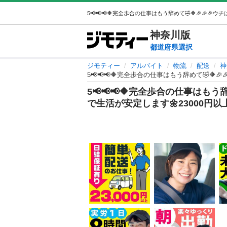
神奈川
版
都道府県選択
ジモティー
アルバイト
物流
配送
神
5📢📢📢🔶完全歩合の仕事はもう辞めて🤣🔶
5📢📢📢🔶完全歩合の仕事はもう
で生活が安定します🌼23000円以