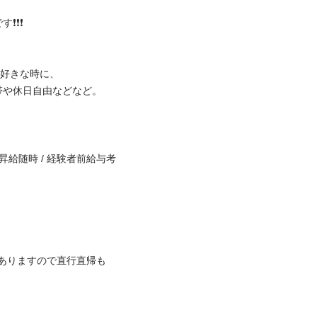
️

きな時に、

休日自由などなど。

 昇給随時 / 経験者前給与考
ありますので直行直帰も