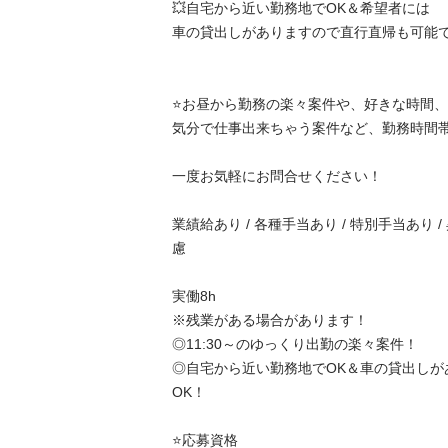
💥自宅から近い勤務地でOK＆希望者には

車の貸出しがありますので直行直帰も可能です❗️❗️❗
⭐️お昼から勤務の楽々案件や、好きな時間、好
気分で仕事出来ちゃう案件など、勤務時間帯や
一度お気軽にお問合せください！

業績給あり / 各種手当あり / 特別手当あり /
慮

実働8h

※残業がある場合があります！

◎11:30～のゆっくり出勤の楽々案件！

◎自宅から近い勤務地でOK＆車の貸出しが
OK！

⭐️応募資格
