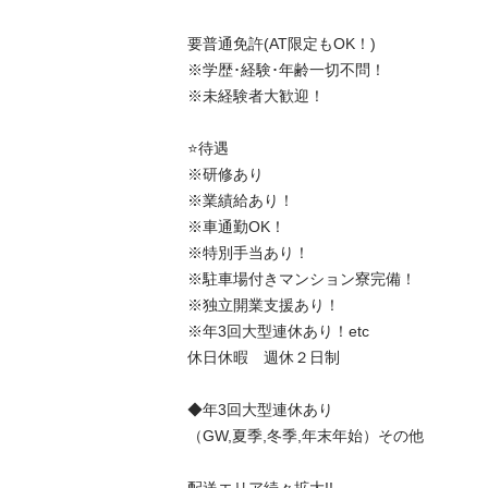
要普通免許(AT限定もOK！)

※学歴･経験･年齢一切不問！

※未経験者大歓迎！

⭐️待遇

※研修あり

※業績給あり！

※車通勤OK！

※特別手当あり！

※駐車場付きマンション寮完備！

※独立開業支援あり！

※年3回大型連休あり！etc

休日休暇　週休２日制

◆年3回大型連休あり

（GW,夏季,冬季,年末年始）その他
