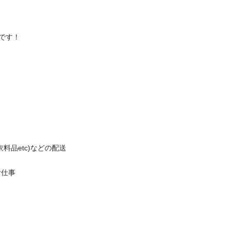
！

etc)などの配送



