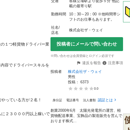
交通
各線立場駅より徒歩５分 他記
載の最寄り駅
勤務時間
10：30～20：00 ※他時間帯シ
フトのお仕事もあります。
社名/
株式会社ザ・ウェイ
店名
投稿者にメールで問い合わせ
種の１つ軽貨物ドライバー業
※問い合わせは会員登録とログイン必須です
違反を報告
注意事項
事内容でドライバースキルを
投稿者
株式会社ザ・ウェイ
男性
投稿： 
6373
0.0
っている方が２名！

認証とは
身分証
電話番号
法人書類
創業2000年6月 太陽光発電所の運営、軽
ちに２３０００円以上稼いで
貨物配送事業、宝飾品の製造販売を営んで
おります株式...