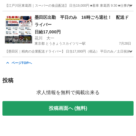
【江戸川区東葛西｜スーパーの食品配送】 日当19,000円 ■着車 東葛西 9:30 ■仕事内容
東京
江戸川区
浦安駅
ドライバー
ネットスーパー
墨田区出勤 平日のみ 16時ごろ退社！ 配送ド
ライバー
日給17,000円
花川 大一
アルバイト
東京都 とうきょうスカイツリー駅
7月28日
【墨田区｜精肉の企業配送ドライバー】 日当17,000円（税込） 平日のみ／土日祝休
東京
墨田区
とうきょうスカイツリー駅
ドライバー
土日
ページTOPへ
投稿
求人情報を無料で掲載出来る
投稿画面へ (無料)