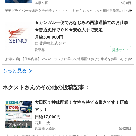
本厚木駅
8月6日
💗💗ドライバー未経験女子が続々と・・・ これからもっともっと稼げる業種の１つ軽貨物
神奈川
厚木市
本厚木駅
配送
ネットスーパー
★カンガルー便でおなじみの西濃運輸でのお仕事
★普通免許でＯＫ★安心大手で安定♪
月給300,000円
西濃運輸株式会社
愛甲郡
提携サイト
[仕事内容] 【仕事内容】 2t～4tトラックに乗って地場配送および集荷をお願いしま
神奈川
愛甲郡
ドライバー
もっと見る
ネクスト
さんのその他の投稿記事：
大田区で検体配送！女性も持てる重さです！研修
アリ！
日給17,000円
花川 大一
アルバイト
東京都 大森駅
5月29日