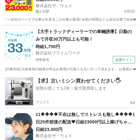
株式会社ザ・ウェイ
藤が丘駅
8月6日
✨✨自分のペースで仕事が出来るこの仕事が最高❗️ 休憩の時間なども自分次第で自由に取
神奈川
横浜市
藤が丘駅
ドライバー
ネットスーパー
【大手トラックディーラーでの車輛誘導】日勤の
みで月収30万円以上も可能！
時給1,750円
株式会社プライムワーク
伊勢原市
提携サイト
[仕事内容] 点検車両の納車や申込み車両の引取りを主に行って頂きます。 お客様から
神奈川
伊勢原市
ドライバー
【求】古いミシン買わせてください🖐️
状態が悪くてもOK！最大限買取します
プリフラ
Ad
11🔶🔶🔶🔶不在は無しでストレスも無し🔶🔶🔶🔶1
日25件前後の配送💗日給23000円以上稼げちゃう
💡こんな仕事❗️他にはありません❗️
日給23,000円
株式会社ザ・ウェイ