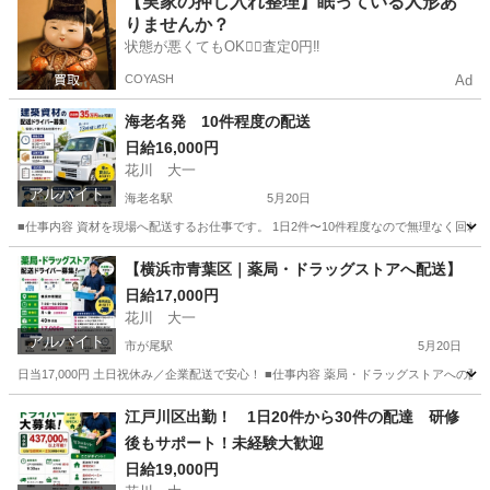
【実家の押し入れ整理】眠っている人形あ
りませんか？
状態が悪くてもOK🙆‍♀️査定0円‼️
COYASH
Ad
海老名発 10件程度の配送
日給16,000円
花川 大一
アルバイト
海老名駅
5月20日
■仕事内容 資材を現場へ配送するお仕事です。 1日2件〜10件程度なので無理なく回れます。
神奈川
海老名市
海老名駅
ドライバー
【横浜市青葉区｜薬局・ドラッグストアへ配送】
日給17,000円
花川 大一
アルバイト
市が尾駅
5月20日
日当17,000円 土日祝休み／企業配送で安心！ ■仕事内容 薬局・ドラッグストアへの
神奈川
横浜市
市が尾駅
ドライバー
土日
江戸川区出勤！ 1日20件から30件の配達 研修
後もサポート！未経験大歓迎
日給19,000円