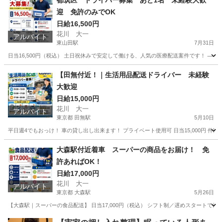
都筑区 ドライバー募集 あと1名 未経験大歓
迎 免許のみでOK
日給16,500円
花川 大一
アルバイト
東山田駅
7月31日
日当16,500円（税込） 土日祝休みで安定して働ける、人気の医療配送案件です！ ⸻
神奈川
横浜市
東山田駅
配送
検体
【田無付近！｜生活用品配送ドライバー 未経験
大歓迎
日給15,000円
花川 大一
アルバイト
東京都 田無駅
5月10日
平日週4でもおっけ！ 車の貸し出し出来ます！ プライベート使用可 日当15,000円 件数少なめ
東京
西東京市
田無駅
ドライバー
業務
大森駅付近着車 スーパーの商品をお届け！ 免
許あればOK！
日給17,000円
花川 大一
アルバイト
東京都 大森駅
5月26日
【大森駅｜スーパーの食品配送】 日当17,000円（税込） シフト制／遅めスタートで
東京
大田区
大森駅
ドライバー