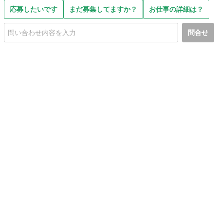
応募したいです
まだ募集してますか？
お仕事の詳細は？
問合せ
初めての方へ
利用規約
プライバシーポリシー
プライバシー・ステートメント
健全化に資する運用方針
お問い合わせ
運営会社
サイトマップ
ご利用ガイド
フリーワードで探す
PC版で表示
都道府県選択
特定商取引法の表示
利用者情報の外部送信について
© 2011-
2026
Jmty, Inc.