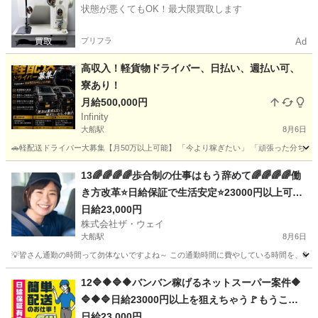
状態が悪くてもOK！最大限買取します
プリフラ
Ad
高収入！軽貨物ドライバー、日払い、週払い可、
寮あり！
月給500,000円
Infinity
大船駅
8月6日
🚗軽配送ドライバー大募集【月50万以上可能】 「今より稼ぎたい」 「頑張った分ちゃんと収入
神奈川
横浜市
大船駅
ドライバー
貨物
13🌈🌈🌈🌈歩合制の仕事はもう辞めて🌈🌈🌈🌈働
き方改革⭐日給保証で生活安定⭐23000円以上可能
なネットスーパー🔥
日給23,000円
株式会社ザ・ウェイ
大船駅
8月6日
💡皆さん通勤の時間って勿体ないですよね～ この通勤時間に費やしている時間を、毎日積
神奈川
鎌倉市
大船駅
ドライバー
ネットスーパー
12🔷🔶🔷🔶バンバン稼げるネットスーパー案件🔶
🔷🔶🔷日給23000円以上を狙えちゃう🚩もうここ
で決まりだね❗️❗️❗️
日給23,000円