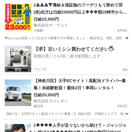
神奈川
横浜市
南太田駅
ドライバー
ネットスーパー
2🔺🔺🔺🔻薄給＆保証無のフーデリもう辞めて🤣
(笑)此方は日給23000円以上🔷🔷🔷朝10時半から出
勤❗️弊社は週休２日🌸安定収入で女子いっぱい🎉さ
日給23,000円
株式会社ザ・ウェイ
ぁ～集まれ～🎵
大船駅
8月6日
💗みんなが頑張ってくれるので稼働デポが増加しました～ 横浜市は、旭区、緑区、青葉区
神奈川
横浜市
大船駅
ドライバー
ネットスーパー
【求】古いミシン買わせてください🖐️
状態が悪くてもOK！最大限買取します
プリフラ
Ad
【神奈川区】大手ECサイト！高配当ドライバー募
集！未経験歓迎！週休2日！車両レンタル！
日給20,000円
株式会社カメレオン
横浜市
8月6日
【稼げる！大手ECサイト配送ドライバー募集！】 神奈川区・戸塚区エリアで、新しいスタ
神奈川
横浜市
ドライバー
積み込み
1🔶🔶🔶🔶人手が足りないから助けて～ジャンジャ