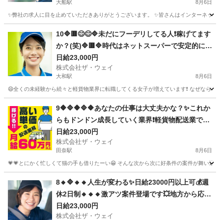
大船駅
8月6日
✨弊社の求人に目を止めていただきありがとうございます。 ✨皆さんはインターネットで日
神奈川
鎌倉市
大船駅
配送
ネットスーパー
10🔷🟥😊😊🔷未だにフーデリしてる人❗️稼げてます
か？(笑)🔷🟥🔷時代はネットスーパーで安定的に稼
ぐ時代です📢日給23000円以上可👍
日給23,000円
株式会社ザ・ウェイ
大和駅
8月6日
😄全くの未経験から続々と軽貨物業界に転職してくる女子が増えています❗️ なぜなら、軽貨
神奈川
大和市
大和駅
ドライバー
ネットスーパー
9🔶🔷🔶🔷🔶あなたの仕事は大丈夫かな？✨これか
らもドンドン成長していく業界❗️軽貨物配送業で独
立しちゃおう😄
日給23,000円
株式会社ザ・ウェイ
田奈駅
8月6日
💗💗とにかく忙しくて猫の手も借りたーい😁 そんな次から次に好条件の案件が舞い込んで
神奈川
横浜市
田奈駅
ドライバー
ネットスーパー
8🔸🔷🔸🔸人生が変わる✨日給23000円以上可💰週
休2日制🔸🔸🔸激アツ案件登場です💥地方から応募
も大歓迎😄女子でも楽々✨
日給23,000円
株式会社ザ・ウェイ