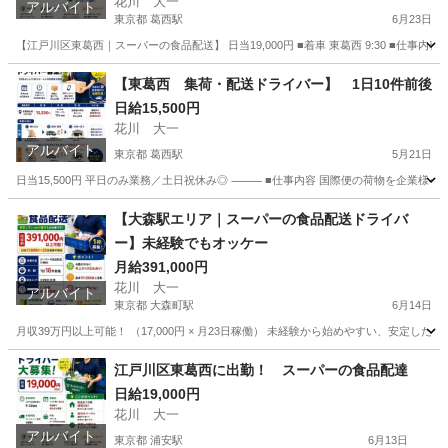
花川 大一
アルバイト
東京都 葛西駅
6月23日
【江戸川区東葛西｜スーパーの食品配送】 日当19,000円 ■着車 東葛西 9:30 ■仕事内容 
東京
江戸川区
葛西駅
ドライバー
ネットスーパー
【東葛西 集荷・配送ドライバー】 1日10件前後
日給15,500円
花川 大一
アルバイト
東京都 葛西駅
5月21日
日当15,500円 平日のみ業務／土日祝休み◎ ⸻ ■仕事内容 国際便の荷物を企業様へ
東京
江戸川区
葛西駅
配送
東葛西
【大森駅エリア｜スーパーの食品配送ドライバ
ー】未経験でもオッケー
月給391,000円
花川 大一
アルバイト
東京都 大森町駅
6月14日
月収39万円以上可能！ （17,000円 × 月23日稼働） 未経験から始めやすい、安定
東京
大田区
大森町駅
ドライバー
貨物
江戸川区東葛西に出勤！ スーパーの食品配達
日給19,000円
花川 大一
アルバイト
東京都 浦安駅
6月13日