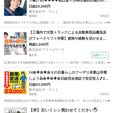
ン稼げる❗️🔶🔶🔶🔶朝は楽々10時出勤💥日給23000
円以上❗️事業拡大につき大量募集❗️❗️❗️
日給23,000円
株式会社ザ・ウェイ
番田駅
8月6日
😄😄😄日給２３０００円以上😄😄😄 これ・・・滅茶苦茶大変な仕事なんじゃないの～
神奈川
相模原市
番田駅
配送
ネットスーパー
【工場内で大型トラックによる自動車部品搬送及
びフォークリフト作業】資格や経験を活かせま
す！
時給1,640円
株式会社プライムワーク
藤沢市
提携サイト
[仕事内容] 大手自動車製造工場内で大型トラック（一部中型・小型有り）を使用し
神奈川
藤沢市
ドライバー
14🌼🔷🌼🔶🌼その日暮らしのフーデリ本業は卒業
しよう👍🌼🔷🌼🔶🌼日給完全保証で安定収入🎵230
00円以上も可🔥配送未経験者大歓迎🌟🌟🌟
日給23,000円
株式会社ザ・ウェイ
瀬谷駅
8月6日
😄😄😄日給保証なので安定します😄😄😄 軽貨物のお仕事って、未だに不安定なフルコ
神奈川
横浜市
瀬谷駅
配送
ギグワーク
【求】古いミシン買わせてください🖐️