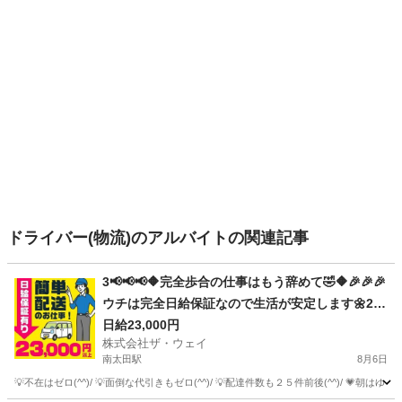
ドライバー(物流)のアルバイトの関連記事
3📢📢📢🔶完全歩合の仕事はもう辞めて🤣🔶🎉🎉🎉
ウチは完全日給保証なので生活が安定します🌼230
00円以上可👍
日給23,000円
株式会社ザ・ウェイ
南太田駅
8月6日
💡不在はゼロ(^^)/ 💡面倒な代引きもゼロ(^^)/ 💡配達件数も２５件前後(^^)/ 💗朝