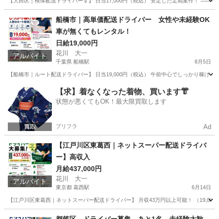
【大田区｜検体配送ドライバー💉】 日当17,000円（税込） 安定した定期案件！ ⸻ ■勤務地 
東京
大田区
大森駅
ドライバー
検体
船橋市｜高単価配送ドライバー 女性や未経験OK
車が無くてもレンタル！
日給19,000円
花川 大一
アルバイト
千葉県 船橋駅
8月5日
【船橋市｜ルート配送ドライバー】 日当19,000円（税込） 午前中心でしっかり稼げる
千葉
船橋市
船橋駅
ドライバー
置き配
【求】着なくなった着物、買います👘
状態が悪くてもOK！最大限買取します
プリフラ
Ad
【江戸川区東葛西｜ネットスーパー配送ドライバ
ー】高収入
月給437,000円
花川 大一
アルバイト
東京都 葛西駅
6月14日
【江戸川区東葛西｜ネットスーパー配送ドライバー】 月収43万円以上可能！ （19,000
東京
江戸川区
葛西駅
ドライバー
ネットスーパー