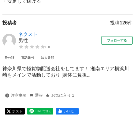
・安定して稼げる
投稿者
投稿
126
件
ネクスト
男性
フォローする
0.0
身分証
電話番号
法人書類
神奈川県で軽貨物配送会社をしてます！ 湘南エリア横浜川
崎をメインで活動しており [身体に負担...
注意事項
通報
お気に入り 1
ポスト
いいね！
LINEで送る