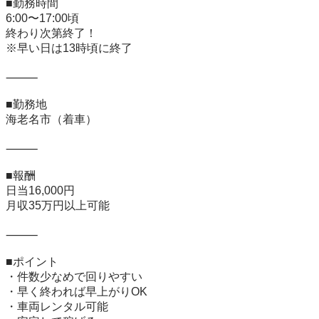
■勤務時間

6:00〜17:00頃

終わり次第終了！

※早い日は13時頃に終了

⸻

■勤務地

海老名市（着車）

⸻

■報酬

日当16,000円

月収35万円以上可能

⸻

■ポイント

・件数少なめで回りやすい

・早く終われば早上がりOK

・車両レンタル可能
