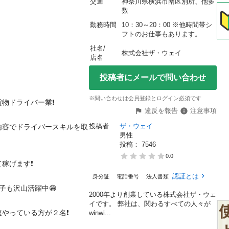
交通
神奈川県横浜市南区別所、他多
数
勤務時間
10：30～20：00 ※他時間帯シ
フトのお仕事もあります。
社名/
株式会社ザ・ウェイ
店名
投稿者にメールで問い合わせ
※問い合わせは会員登録とログイン必須です
イバー業❗️

違反を報告
注意事項
投稿者
ザ・ウェイ
内容でドライバースキルを取
男性
投稿： 
7546
0.0
す❗️

認証とは
身分証
電話番号
法人書類
沢山活躍中😁

2000年より創業している株式会社ザ・ウェ
イです。 弊社は、関わるすべての人々が
ている方が２名❗️

winwi...