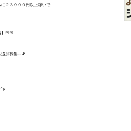
ちに２３０００円以上稼いで
🌸

募集～🎵


