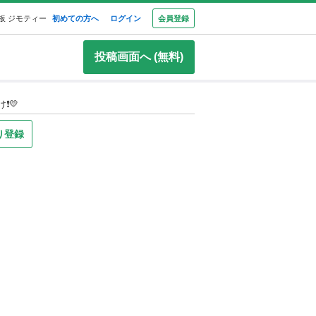
板 ジモティー
初めての方へ
ログイン
会員登録
投稿画面へ (無料)
️💛
り登録