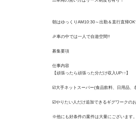
⚠️車両の無い方はリース制度も有り！

朝はゆっくりAM10:30～出勤＆直行直帰OKです
🎉車の中では一人で自遊空間!!

募集要項

仕事内容

【頑張ったら頑張った分だけ収入UP↑↑】

☑️大手ネットスーパー(食品飲料、日用品、衣料品
☑️やりたい人だけ追加できるギグワークのお仕事
※他にも好条件の案件は大量にございます。
