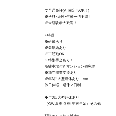
要普通免許(AT限定もOK！)

※学歴･経験･年齢一切不問！

※未経験者大歓迎！

⭐️待遇

※研修あり

※業績給あり！

※車通勤OK！

※特別手当あり！

※駐車場付きマンション寮完備！

※独立開業支援あり！

※年3回大型連休あり！etc

休日休暇　週休２日制

◆年3回大型連休あり

（GW,夏季,冬季,年末年始）その他
