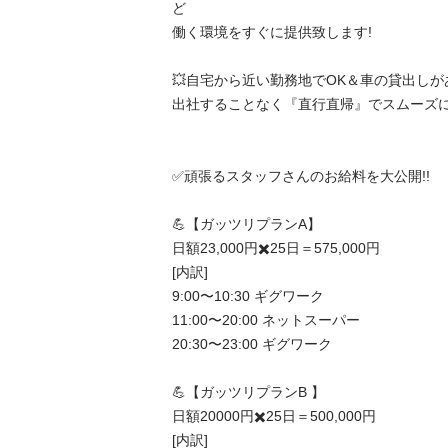
ど

働く環境をすぐに提供致します!

💥自宅から近い勤務地でOK＆車の貸出しがあ
出社することなく『直行直帰』でスムーズに勤務が
✅頑張るスタッフさんのお給料を大公開!!

💪【ガッツリプランA】

日額23,000円✖️25日＝575,000円

[内訳]

9:00〜10:30 ギグワーク

11:00〜20:00 ネットスーパー

20:30〜23:00 ギグワーク

💪【ガッツリプランB 】

日額20000円✖️25日＝500,000円

[内訳]
