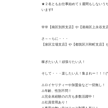
★２名ともお仕事始めて１週間もしないう
います❗️

🌸🌸【南区別所支店】や【港南区上永谷支店】🌸
さ～～らに・・・

【泉区立場支店】や【都筑区川和町支店】も追加
稼ぎたい人！頑張りたい人！

そして・・・楽したい人！集まれー！！！(^^)/
⚠️ロイヤリティーや加盟金など一切無し！

⚠️年齢、性別不問！

⚠️完全未経験のの方も多数活躍中！

⚠️社員登用あり！
