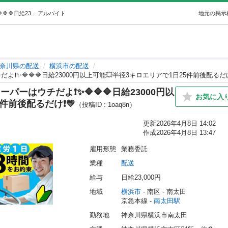
8🔷🔷🔶✨がっぽり稼げるネットスーパーはウチだよ❗️✨🔷🔷🔷日給23000円以上可能💥半径3キロエリアで1日25件前後配るだけ❗️💛 (ザ・ウェイ) 南太田の配送の無料求人広告・アルバイト・バイト募集情報｜ジモティー
アルバイト
地元の掲示
奈川県の配送
横浜市の配送
❗️✨🔷🔷🔷日給23000円以上可能💥半径3キロエリアで1日25件前後配るだけ❗
パーはウチだよ❗️✨🔷🔷🔷日給23000円以
お気に入
件前後配るだけ❗️💛
（投稿ID : 1oaq8n）
更新
2026年4月8日 14:02
作成
2026年4月8日 13:47
雇用形態
業務委託
業種
配送
給与
日給23,000円
地域
横浜市
 - 南区
 - 南太田
京急本線 - 
南太田駅
勤務地
神奈川県横浜市南太田