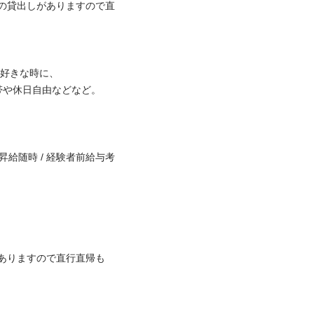
車の貸出しがありますので直
きな時に、

休日自由などなど。

 昇給随時 / 経験者前給与考
ありますので直行直帰も