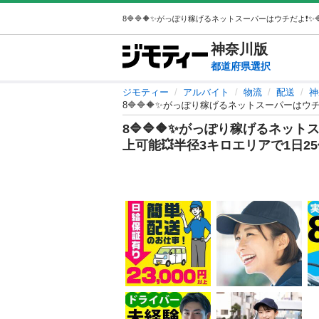
神奈川
版
都道府県選択
ジモティー
アルバイト
物流
配送
神
8🔷🔷🔶✨がっぽり稼げるネットスーパーはウチだよ
8🔷🔷🔶✨がっぽり稼げるネットスー
上可能💥半径3キロエリアで1日25