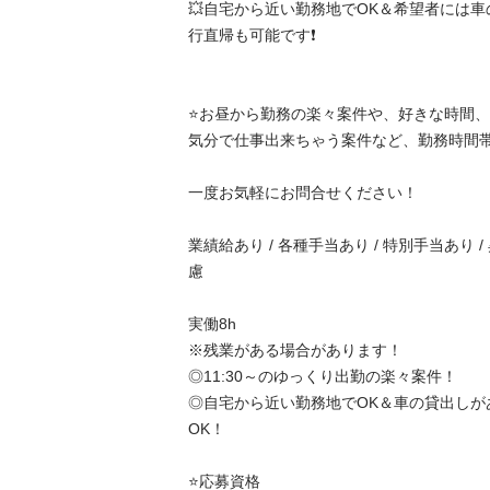
💥自宅から近い勤務地でOK＆希望者には
行直帰も可能です❗️

⭐️お昼から勤務の楽々案件や、好きな時間、好
気分で仕事出来ちゃう案件など、勤務時間帯や
一度お気軽にお問合せください！

業績給あり / 各種手当あり / 特別手当あり /
慮

実働8h

※残業がある場合があります！

◎11:30～のゆっくり出勤の楽々案件！

◎自宅から近い勤務地でOK＆車の貸出しが
OK！

⭐️応募資格
