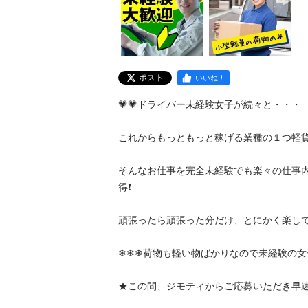
ポスト
いいね！
💗💗ドライバー未経験女子が続々と・・・

これからもっともっと稼げる業種の１つ軽貨物ドラ
そんなお仕事を完全未経験でも楽々の仕事
得❗️

頑張ったら頑張った分だけ、とにかく楽して稼げま
❄❄❄荷物も軽い物ばかりなので未経験の女子も
★この間、ジモティからご応募いただき早速やっ