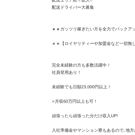
配送エリア続々拡大!!

配送ドライバー大募集

🔸🔸ガッツリ稼ぎたい方を全力でバックアップ🔸
🔹🔹【ロイヤリティーや加盟金など一切無し】🔹
完全未経験の方も多数活躍中！

社員登用あり！

未経験でも日額23,000円以上！

⭐️月収60万円以上も可！

頑張ったら頑張った分だけ収入UP!

入社準備金やマンション寮もあるので､地方