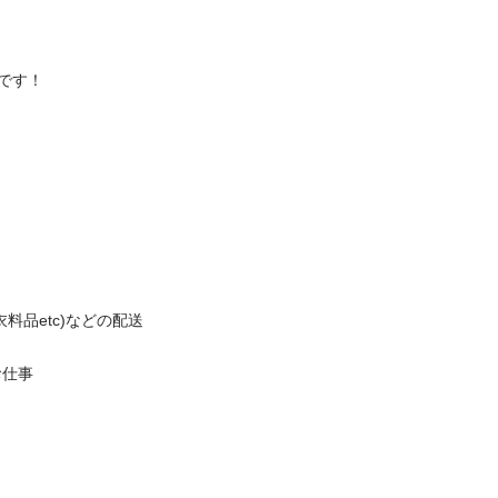
！

etc)などの配送



