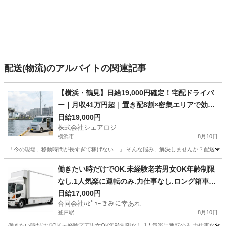
配送(物流)のアルバイトの関連記事
【横浜・鶴見】日給19,000円確定！宅配ドライバ
ー｜月収41万円超｜置き配8割×密集エリアで効率
MAX｜早上がりOK・無料送迎バスあり
日給19,000円
株式会社シェアロジ
横浜市
8月10日
「今の現場、移動時間が長すぎて稼げない…」 そんな悩み、解決しませんか？配送エリア
神奈川
横浜市
ドライバー
置き配
働きたい時だけでOK.未経験老若男女OK年齢制限
なし.1人気楽に運転のみ.力仕事なし.ロング箱車運
転可能中型免許保有者
日給17,000円
合同会社ﾊﾋﾟｭｰきみに幸あれ
登戸駅
8月10日
働きたい時だけでOK.未経験老若男女OK年齢制限なし.1人気楽に運転のみ.力仕事なし.ロング箱車