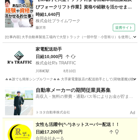
びフォークリフト作業】資格や経験を活かせま
オープニング
す！
時給1,640円
株式会社プライムワーク
藤沢市
提携サイト
[仕事内容] 大手自動車製造工場内で大型トラック（一部中型・小型有り）を使用し
神奈川
藤沢市
ドライバー
家電配送助手
日給10,000円
株式会社R's TRAFFIC
川和町駅
8月10日
🔥🔥誰でも簡単シンプルワーク🔥🔥 大手家電量販店の配送助手として(荷物運搬)(積み
神奈川
横浜市
川和町駅
配送
助手
自動車メーカーの期間従業員募集
高収入・無料の寮費・通勤バス等によりお金が貯まり
やすい環境
トヨタ自動車株式会社
Ad
女性も活躍中(^-^)ネットスーパー配送！！
日給17,200円
合同会社あーる