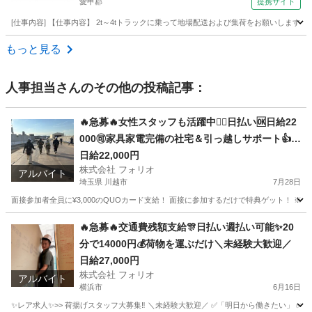
愛甲郡
提携サイト
[仕事内容] 【仕事内容】 2t～4tトラックに乗って地場配送および集荷をお願いしま
神奈川
愛甲郡
ドライバー
もっと見る
人事担当
さんのその他の投稿記事：
🔥急募🔥女性スタッフも活躍中🙆‍♀️日払い🆗日給22
000🉑家具家電完備の社宅＆引っ越しサポート👍初
期費用は会社負担で生活スタート🤩交通費全額支
日給22,000円
株式会社 フォリオ
給
アルバイト
埼玉県 川越市
7月28日
面接参加者全員に¥3,000のQUOカード支給！ 面接に参加するだけで特典ゲット！ ※面接を受けた全
埼玉
川越市
建築
スタッフ
🔥急募🔥交通費残額支給🎊日払い週払い可能✨20
分で14000円💰荷物を運ぶだけ＼未経験大歓迎／
日給27,000円
株式会社 フォリオ
アルバイト
横浜市
6月16日
✨レア求人✨>> 荷揚げスタッフ大募集‼️ ＼未経験大歓迎／ ✅「明日から働きたい」 ✅