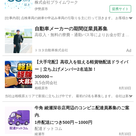
株式会社プライムワーク
伊勢原市
提携サイト
[仕事内容] 点検車両の納車や申込み車両の引取りを主に行って頂きます。 お客様から
神奈川
伊勢原市
ドライバー
自動車メーカーの期間従業員募集
高収入・無料の寮費・通勤バス等によりお金が貯まり
やすい環境
トヨタ自動車株式会社
Ad
【大手宅配】高収入を狙える軽貨物配送ドライバ
ー｜立ち上げメンバー2名追加！
300000～
JLS合同会社
相模原市
8月10日
当社は相模原エリアで新規に立ち上げ中です。 最初の2名を募集します。 会社は新しいで
神奈川
相模原市
ドライバー
貨物
牛角 綾瀬深谷店周辺のコンビニ配達員募集のご案
内.
1件配送につき500円～1000円
配達ドットコム
綾瀬市
8月10日