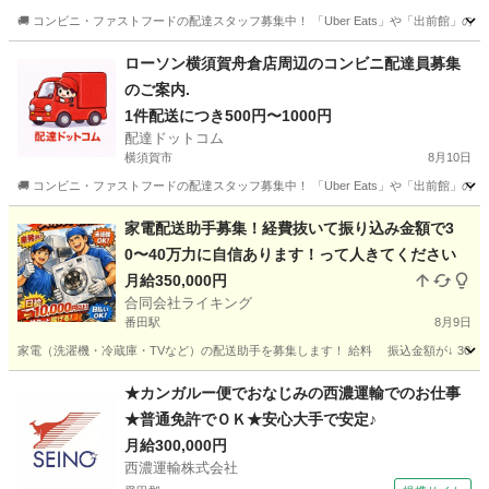
🚚 コンビニ・ファストフードの配達スタッフ募集中！ 「Uber Eats」や「出前館」
神奈川
綾瀬市
配送
牛角
ローソン横須賀舟倉店周辺のコンビニ配達員募集
のご案内.
1件配送につき500円〜1000円
配達ドットコム
横須賀市
8月10日
🚚 コンビニ・ファストフードの配達スタッフ募集中！ 「Uber Eats」や「出前館」
神奈川
横須賀市
配送
ローソン
家電配送助手募集！経費抜いて振り込み金額で3
0〜40万力に自信あります！って人きてください
月給350,000円
合同会社ライキング
番田駅
8月9日
家電（洗濯機・冷蔵庫・TVなど）の配送助手を募集します！ 給料 振込金額が↓ 30万〜4
神奈川
相模原市
番田駅
配送
助手
★カンガルー便でおなじみの西濃運輸でのお仕事
★普通免許でＯＫ★安心大手で安定♪
月給300,000円
西濃運輸株式会社