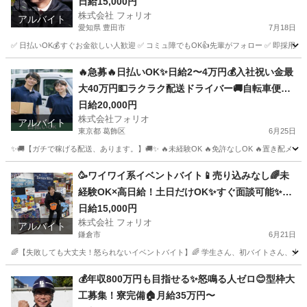
日給15,000円
株式会社 フォリオ
アルバイト
愛知県 豊田市
7月18日
✅ 日払いOK💰すぐお金欲しい人歓迎 ✅ コミュ障でもOK👍先輩がフォロー ✅ 即採用
愛知
豊田市
その他
スタッフ
🔥急募🔥日払いOK✨日給2〜4万円💰入社祝い金最
大40万円💵ラクラク配送ドライバー🚚自転車便も
あり🚲即日勤務可🙆‍♀️置き配メイン
日給20,000円
株式会社フォリオ
アルバイト
東京都 葛飾区
6月25日
✨🚚【ガチで稼げる配送、あります。】🚚✨ 🔥未経験OK 🔥免許なしOK 🔥置き配メ
東京
葛飾区
配送
置き配
🥳ワイワイ系イベントバイト📱売り込みなし🌈未
経験OK×高日給！土日だけOK✨すぐ面談可能✨友
達と一緒に応募OK🎈
日給15,000円
株式会社 フォリオ
アルバイト
鎌倉市
6月21日
🌈【失敗しても大丈夫！怒られないイベントバイト】🌈 学生さん、初バイトさん、大歓迎で
神奈川
鎌倉市
携帯ショップ
給料
💰年収800万円も目指せる✨怒鳴る人ゼロ😊型枠大
工募集！寮完備🏠月給35万円〜