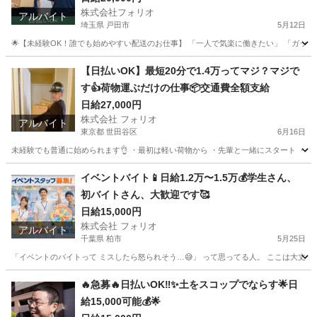
株式会社フォリオ
アルバイト
埼玉県 戸田市
5月12日
🌟【未経験OK！誰でも始めやすい配送のお仕事】 「一人で気楽に働きたい」 「ガッツリ
埼玉
戸田市
配送
給料日
【日払いOK】最短20分で1.4万ってマジ？マジで
す👍荷物運ぶだけの仕事📦交通費全額支給
日給27,000円
株式会社 フォリオ
アルバイト
東京都 世田谷区
6月16日
未経験でも普通に始められます👌 ・最初は軽い荷物から ・先輩と一緒にスタート ・いき
東京
世田谷区
その他
荷物
イベントバイト📱日給1.2万〜1.5万💰学生さん、
初バイトさん、大歓迎です🥰
日給15,000円
株式会社 フォリオ
アルバイト
千葉県 柏市
5月25日
「イベントのバイトって ミスしたら怒られそう…😅」 って思ってる人。 ここは大丈夫です
千葉
柏市
その他
アンケート
🔥急募🔥日払いOK‼️✨土をスコップでならす🌟日
給15,000可能💰🌟