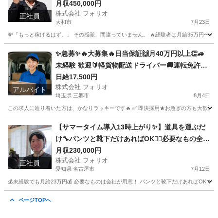
月収450,000円
株式会社 フォリオ
正社員
大和市
7月23日
💸「もっと稼げるはず。」 その感覚、間違っていません。 🔥経験者は月給35万円〜！ 住
神奈川
大和市
大工
✨急募✨🔥大募集🔥日当保証🙌月40万円以上👏🚙
未経験 歓迎🔰軽貨物配送ドライバー🚚運転免許さ
えあればOK👌
日給17,500円
株式会社 フォリオ
アルバイト
埼玉県 三郷市
8月4日
この求人に辿り着いた方は、かなりラッキーです🔥 ✅ 即決採用★お急ぎの方も大歓迎✨ 
埼玉
三郷市
配送
荷物
【サマータイム導入13時上がり✨】道具を運ぶだ
け🔧パンツと靴下だけあればOK🙆‍♀️必要なもの全部
支給✨社用車貸与🚗
月収230,000円
株式会社 フォリオ
正社員
愛知県 名古屋市
7月12日
💰未経験でも月給23万円💰 必要なものは会社が用意！ パンツと靴下だけあればOKです
愛知
名古屋市
電気
未経験
ページTOPへ