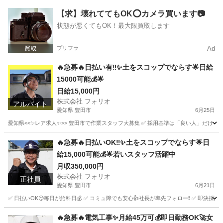
神奈川
横浜市
その他
スタッフ
【求】壊れててもOK⭕️カメラ買います📷
状態が悪くてもOK！最大限買取します
プリフラ
Ad
🔥急募🔥日払い有‼️✨土をスコップでならす🌟日給
15000可能💰🌟
日給15,000円
株式会社 フォリオ
アルバイト
愛知県 豊田市
6月25日
愛知県<<✨レア求人✨>> 豊田市で作業スタッフ大募集 ✅ 採用基準は「良い人」だけ！💪 
愛知
豊田市
軽作業
スタッフ
🔥急募🔥日払いOK‼️✨土をスコップでならす🌟日
給15,000可能💰🌟若いスタッフ活躍中
月収350,000円
株式会社 フォリオ
正社員
愛知県 豊田市
6月21日
✅ 日払いOK😏毎日が給料日💰 ✅ コミュ障でも安心👍社長が率先フォロー❗️ ✅ 即決採
愛知
豊田市
その他
未経験
🔥急募🔥電気工事✨月給45万可💰即日勤務OK🚀女