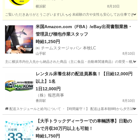
横浜駅
8月10日
ご覧いただきありがとうございます(⁠人⁠ ⁠•͈⁠ᴗ⁠•͈⁠) 未経験の方や女性も安心してお仕
神奈川
横浜市
横浜駅
配送
ネットスーパー
米国Amazon.com（FBA）/eBay出荷書類業務・
管理及び梱包作業スタッフ
時給1,250円
㈱ チームスタージャパン 本牧LC
山手駅
8月10日
主に横浜市内仕入先から納品された商品（主に食品・自動車関連商品）の荷受～棚入～ピ
神奈川
横浜市
山手駅
倉庫
スタッフ
レンタル床養生材の配送員募集！【日給12,000円
以上】1名
1日12,000円
（株）報恩商事
番田駅
8月10日
🚚 配送スケジュールと給与について ・【時間厳守！】 配送は基本朝8時から夕方18時まで
神奈川
相模原市
番田駅
配送
建設現場
【大手トラックディーラーでの車輛誘導】日勤の
みで月収30万円以上も可能！
時給1,750円