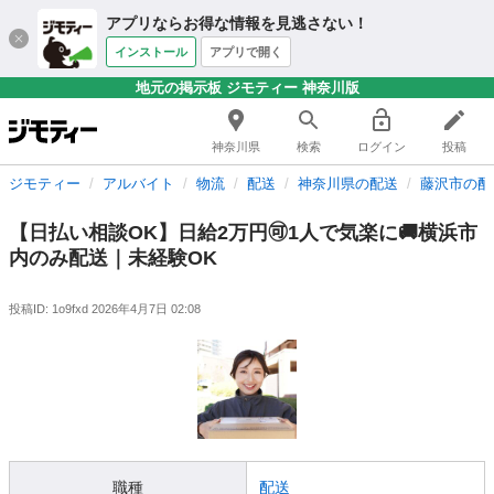
アプリならお得な情報を見逃さない！
インストール
アプリで開く
地元の掲示板 ジモティー 神奈川版
神奈川県
検索
ログイン
投稿
ジモティー
アルバイト
物流
配送
神奈川県の配送
藤沢市の配
【日払い相談OK】日給2万円🉑1人で気楽に🚚横浜市
内のみ配送｜未経験OK
投稿ID: 1o9fxd
2026年4月7日 02:08
職種
配送