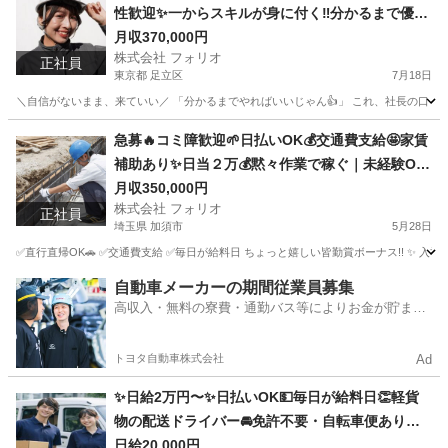
性歓迎✨一からスキルが身に付く‼️分かるまで優し
く教えます😊
月収370,000円
株式会社 フォリオ
正社員
東京都 足立区
7月18日
＼自信がないまま、来ていい／ 「分かるまでやればいいじゃん👍」 これ、社長の口ぐせです
東京
足立区
電気
未経験
急募🔥コミ障歓迎🌱日払いOK💰交通費支給🤩家賃
補助あり✨日当２万💰黙々作業で稼ぐ｜未経験OK
🥳
月収350,000円
株式会社 フォリオ
正社員
埼玉県 加須市
5月28日
✅直行直帰OK🚗 ✅交通費支給 ✅毎日が給料日 ちょっと嬉しい皆勤賞ボーナス!! ✨ 入社1週間目 → 
埼玉
加須市
鳶職
未経験
自動車メーカーの期間従業員募集
高収入・無料の寮費・通勤バス等によりお金が貯まり
やすい環境
トヨタ自動車株式会社
Ad
✨日給2万円〜✨日払いOK💵毎日が給料日👏軽貨
物の配送ドライバー🚘免許不要・自転車便あり🚴
入社祝い金あり🙌即日勤務OK
日給20,000円