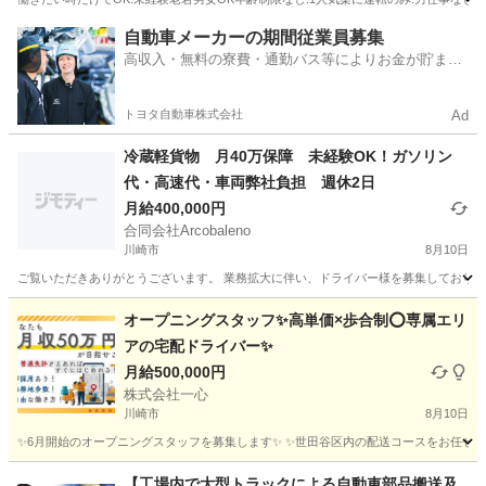
神奈川
川崎市
登戸駅
物流
年齢制限
自動車メーカーの期間従業員募集
高収入・無料の寮費・通勤バス等によりお金が貯まり
やすい環境
トヨタ自動車株式会社
Ad
冷蔵軽貨物 月40万保障 未経験OK！ガソリン
代・高速代・車両弊社負担 週休2日
月給400,000円
合同会社Arcobaleno
川崎市
8月10日
ご覧いただきありがとうございます。 業務拡大に伴い、ドライバー様を募集しております
神奈川
川崎市
ドライバー
貨物
オープニングスタッフ✨高単価×歩合制⭕️専属エリ
アの宅配ドライバー✨
月給500,000円
株式会社一心
川崎市
8月10日
✨6月開始のオープニングスタッフを募集します✨ ✨世田谷区内の配送コースをお任せしま
神奈川
川崎市
ドライバー
東京
世田谷区
ドライバー
【工場内で大型トラックによる自動車部品搬送及