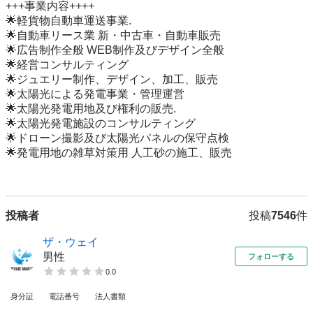
+++事業内容++++

🌟軽貨物自動車運送事業.

🌟自動車リース業 新・中古車・自動車販売

🌟広告制作全般 WEB制作及びデザイン全般

🌟経営コンサルティング

🌟ジュエリー制作、デザイン、加工、販売

🌟太陽光による発電事業・管理運営

🌟太陽光発電用地及び権利の販売.

🌟太陽光発電施設のコンサルティング

🌟ドローン撮影及び太陽光パネルの保守点検

🌟発電用地の雑草対策用 人工砂の施工、販売

投稿者
投稿
7546
件
ザ・ウェイ
男性
フォローする
0.0
身分証
電話番号
法人書類