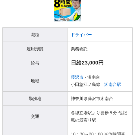
職種
ドライバー
雇用形態
業務委託
日給23,000円
給与
藤沢市
- 湘南台
地域
小田急江ノ島線 -
湘南台駅
勤務地
神奈川県藤沢市湘南台
各線立場駅より徒歩５分 他記
交通
載の最寄り駅
10：30～20：00 ※他時間帯