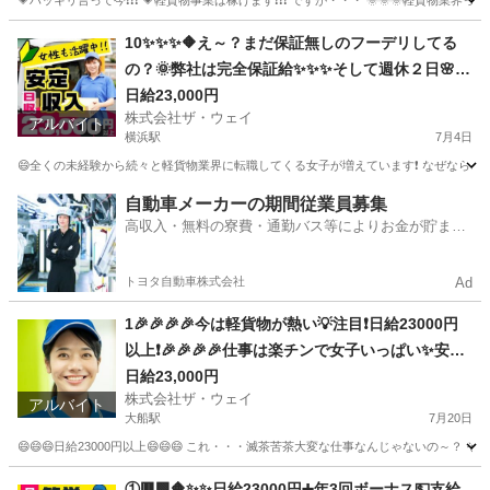
💗ハッキリ言って今❗️❗️❗️ 💗軽貨物事業は稼げます❗️❗️❗️ ですが・・・ 🌞🌞
神奈川
相模原市
相模大野駅
ドライバー
ネットスーパー
10✨✨✨🔶え～？まだ保証無しのフーデリしてる
の？🌞弊社は完全保証給✨✨✨そして週休２日🌸安
定収入で女子いっぱい🎉さぁ～集まれ～🎵
日給23,000円
株式会社ザ・ウェイ
アルバイト
横浜駅
7月4日
😄全くの未経験から続々と軽貨物業界に転職してくる女子が増えています❗️ なぜなら、軽貨
神奈川
横浜市
横浜駅
配送
ネットスーパー
自動車メーカーの期間従業員募集
高収入・無料の寮費・通勤バス等によりお金が貯まり
やすい環境
トヨタ自動車株式会社
Ad
1🎉🎉🎉🎉今は軽貨物が熱い💡注目❗️日給23000円
以上❗️🎉🎉🎉🎉仕事は楽チンで女子いっぱい✨安定
収入😄完全週休2日制だよ💗
日給23,000円
株式会社ザ・ウェイ
アルバイト
大船駅
7月20日
😄😄😄日給23000円以上😄😄😄 これ・・・滅茶苦茶大変な仕事なんじゃないの～？ 
神奈川
横浜市
大船駅
ドライバー
ネットスーパー
①🟥🟩🔶✨✨日給23000円➕年3回ボーナス💵支給