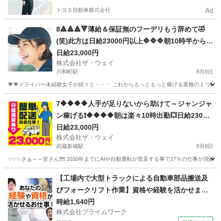
トヨタ自動車株式会社
Ad
8🔺🔺🔺🔻薄給＆保証無のフーデリもう辞めて🤣
(笑)此方は日給23000円以上🔷🔷🔷朝10時半から出
勤❗️弊社は週休２日🌸安定収入で女子いっぱい🎉さ
日給23,000円
株式会社ザ・ウェイ
ぁ～集まれ～🎵
川和町駅
8月8日
💗💗ドライバー未経験女子が続々と・・・ これからもっともっと稼げる業種の１つ軽貨物
神奈川
横浜市
川和町駅
配送
ネットスーパー
7🔶🔶🔶🔶人手が足りないから助けて～ジャンジャ
ン稼げる❗️🔶🔶🔶🔶朝は楽々10時出勤💥日給23000
円以上❗️事業拡大につき大量募集❗️❗️❗️
日給23,000円
株式会社ザ・ウェイ
武蔵新城駅
8月8日
✨✨✨さぁ～～皆さん❗️❗️❗️ 2030年までにAIや自動運転が普及する事で27％の仕事が消滅
神奈川
川崎市
武蔵新城駅
配送
ネットスーパー
【工場内で大型トラックによる自動車部品搬送及
びフォークリフト作業】資格や経験を活かせま
す！
時給1,640円
株式会社プライムワーク