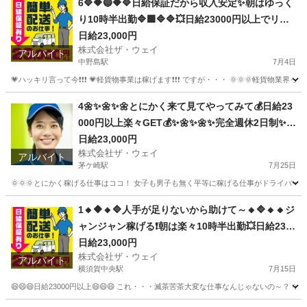
6🔷🔶🔵🔶🔷日給保証だから収入安定✨朝はゆっく
り10時半出勤🔷🟩🔷🔷💥日給23000円以上でリッ
チ💗生活を豊かに
日給23,000円
株式会社ザ・ウェイ
アルバイト
中野島駅
7月4日
💗ハッキリ言って今❗️❗️❗️ 💗軽貨物事業は稼げます❗️❗️❗️ ですが・・・ 🌞🌞
神奈川
川崎市
中野島駅
ドライバー
ネットスーパー
4🌼✨🌼✨🌼とにかく来て見てやってみて💰日給23
000円以上楽々GET💰✨🌼✨🌼✨完全週休2日制✨✨
地方から応募も大歓迎💥激アツ案件登場です😄✨
日給23,000円
株式会社ザ・ウェイ
✨
アルバイト
茅ケ崎駅
7月25日
🌞🌞🌞とにかく稼げる仕事はココ！ 女子も男子も無く平等に稼げる仕事がドライバー
神奈川
茅ヶ崎市
茅ケ崎駅
配送
ネットスーパー
1🔸🔶🔸🔷人手が足りないから助けて～🔸🔷🔸🔸ジ
ャンジャン稼げる❗️朝は楽々10時半出勤💥日給230
00円以上❗️事業拡大につき大量募集❗️❗️❗️
日給23,000円
株式会社ザ・ウェイ
アルバイト
横須賀中央駅
7月15日
😄😄😄日給23000円以上😄😄😄 これ・・・滅茶苦茶大変な仕事なんじゃないの～？ 