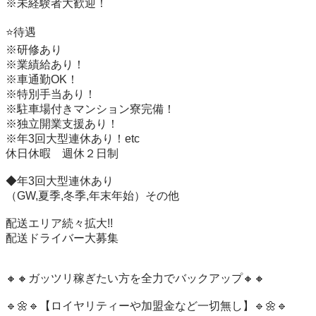
※未経験者大歓迎！

⭐️待遇

※研修あり

※業績給あり！

※車通勤OK！

※特別手当あり！

※駐車場付きマンション寮完備！

※独立開業支援あり！

※年3回大型連休あり！etc

休日休暇　週休２日制

◆年3回大型連休あり

（GW,夏季,冬季,年末年始）その他

配送エリア続々拡大!!

配送ドライバー大募集

🔸🔸ガッツリ稼ぎたい方を全力でバックアップ🔸🔸

🔹🌼🔹【ロイヤリティーや加盟金など一切無し】🔹🌼🔹
