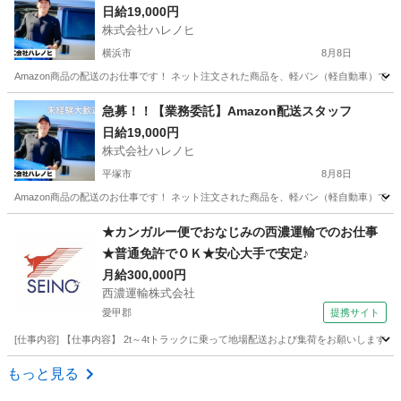
日給19,000円
株式会社ハレノヒ
横浜市
8月8日
Amazon商品の配送のお仕事です！ ネット注文された商品を、軽バン（軽自動車）で
神奈川
横浜市
配送
スタッフ
急募！！【業務委託】Amazon配送スタッフ
日給19,000円
株式会社ハレノヒ
平塚市
8月8日
Amazon商品の配送のお仕事です！ ネット注文された商品を、軽バン（軽自動車）で
神奈川
平塚市
配送
スタッフ
★カンガルー便でおなじみの西濃運輸でのお仕事
★普通免許でＯＫ★安心大手で安定♪
月給300,000円
西濃運輸株式会社
愛甲郡
提携サイト
[仕事内容] 【仕事内容】 2t～4tトラックに乗って地場配送および集荷をお願いしま
神奈川
愛甲郡
ドライバー
もっと見る