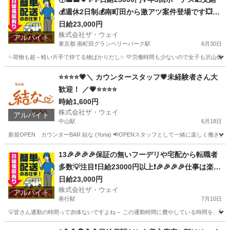
💰週休2日制💰南町田から激アツ案件登場です💥地
方から応募も大歓迎😄女子でも楽々🎵✨
日給23,000円
株式会社ザ・ウェイ
アルバイト
東京都 南町田グランベリーパーク駅
6月30日
✨荷物も超～軽い片手で持てる物ばかりだし✨ 💛労働時間も少ないので女子も沢山働いてます
東京
町田市
南町田グランベリーパーク駅
配送
ギグワーク
⭐⭐⭐⭐💗＼ カウンタースタッフ💗未経験者さん大
歓迎！ ／💗⭐⭐⭐⭐
時給1,600円
株式会社ザ・ウェイ
アルバイト
中山駅
6月18日
新規OPEN カウンターBAR 結な (Yuna) 📢OPENスタッフとして一緒に楽しく働きません
神奈川
横浜市
中山駅
その他
スタッフ
13🎉🎉🎉🎉保証の無いフーデリや宅配から転職者
多数💡注目❗️日給23000円以上❗️🎉🎉🎉🎉仕事は楽チ
ンで女子いっぱい✨安定収入😄完全週休2日制だよ
日給23,000円
株式会社ザ・ウェイ
💗
アルバイト
善行駅
7月10日
💡皆さん通勤の時間って勿体ないですよね～ この通勤時間に費やしている時間を、毎日積
神奈川
藤沢市
善行駅
ドライバー
ネットスーパー