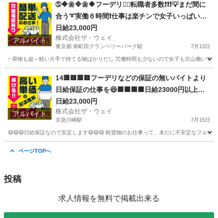
神奈川
横須賀市
横須賀中央駅
配送
ネットスーパー
➄🔶🌼🔷🌼🔶フーデリ👉🏻転職者多数❗❗❗💡まだ間に
合う➰実働６時間❗️仕事は楽チンで女子いっぱい✨
日給23000円以上可❗️安定収入😄軽貨物ドライバー
日給23,000円
株式会社ザ・ウェイ
💥完全週休2日制だよ💗
アルバイト
東京都 南町田グランベリーパーク駅
7月13日
✨荷物も超～軽い片手で持てる物ばかりだし 労働時間も少ないので女子も沢山働いてます💗
東京
町田市
南町田グランベリーパーク駅
配送
ギグワーク
14🟥🟨🟥🟨フーデリなどの保証の無いバイトより
日給保証の仕事を😄🟩🟧🟩🟧日給23000円以上可
能❗️朝は楽々10時出勤❗️❗️❗️
日給23,000円
株式会社ザ・ウェイ
アルバイト
京急川崎駅
7月15日
😄😄😄日給保証なので安定します😄😄😄 軽貨物のお仕事って、未だに不安定なフルコ
神奈川
川崎市
京急川崎駅
ドライバー
ギグワーク
ページTOPへ
投稿
求人情報を無料で掲載出来る