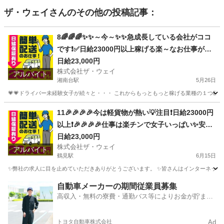
ザ・ウェイ
さんのその他の投稿記事：
8🌈🌈🌈✨✨～今～✨✨急成長している会社がココ
です❗️✅日給23000円以上稼げる楽～なお仕事がコ
コにあります😄
日給23,000円
株式会社ザ・ウェイ
アルバイト
湘南台駅
5月26日
💗💗ドライバー未経験女子が続々と・・・ これからもっともっと稼げる業種の１つ軽貨物
神奈川
藤沢市
湘南台駅
ドライバー
ネットスーパー
11🎉🎉🎉🎉今は軽貨物が熱い💡注目❗️日給23000円
以上❗️🎉🎉🎉🎉仕事は楽チンで女子いっぱい✨安定
収入😄完全週休2日制だよ💗
日給23,000円
株式会社ザ・ウェイ
アルバイト
鶴見駅
6月15日
✨弊社の求人に目を止めていただきありがとうございます。 ✨皆さんはインターネットで日
神奈川
横浜市
鶴見駅
配送
ネットスーパー
自動車メーカーの期間従業員募集
高収入・無料の寮費・通勤バス等によりお金が貯まり
やすい環境
トヨタ自動車株式会社
Ad