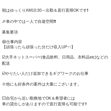
朝はゆっくりAM10:30～出勤＆直行直帰OKです❗️

🎉車の中では一人で自遊空間❗️❗️

募集要項

😄仕事内容

【頑張ったら頑張った分だけ収入UP↑↑】

☑️大手ネットスーパー(食品飲料、日用品、衣料品etc)などの
配送

☑️やりたい人だけ追加できるギグワークのお仕事

※他にも好条件の案件は大量にございます。

💥自宅から近い勤務地でOK＆希望者には

車の貸出しがありますので直行直帰も可能です❗️
