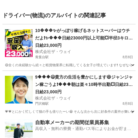
ドライバー(物流)のアルバイトの関連記事
10🔷🔷🔷✨がっぽり稼げるネットスーパーはウチ
だよ❗️✨🔷🔶🔷日給23000円以上可能💥半径3キロエ
リアで1日25件前後配るだけ❗️💛
日給23,000円
株式会社ザ・ウェイ
青葉台駅
8月8日
😄全くの未経験から続々と軽貨物業界に転職してくる女子が増えています❗️ なぜなら、軽貨
神奈川
横浜市
青葉台駅
配送
ネットスーパー
9🔶🔶🔶😄貴方の生活を豊かにします😄ジャンジャ
ン稼ごうよ❗️🔶🔶🔶朝は楽々10時半出勤💥日給230
00円以上❗️事業拡大につき大量募集❗️❗️❗️
日給23,000円
株式会社ザ・ウェイ
門沢橋駅
8月8日
💗💗とにかく忙しくて猫の手も借りたーい😁 そんな次から次に好条件の案件が舞い込んでく
神奈川
平塚市
門沢橋駅
配送
ネットスーパー
自動車メーカーの期間従業員募集
高収入・無料の寮費・通勤バス等によりお金が貯まり
やすい環境