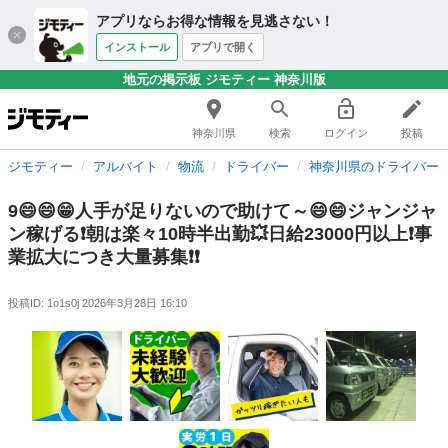
アプリならお得な情報を見逃さない！
インストール
アプリで開く
地元の掲示板 ジモティー 神奈川版
神奈川県
検索
ログイン
投稿
ジモティー
アルバイト
物流
ドライバー
神奈川県のドライバー
9😄😄😁人手が足りないので助けて～😄😄ジャンジャ
ン稼げる❗️朝は楽々10時半出勤💥日給23000円以上❗️事
業拡大につき大量募集❗️❗️
投稿ID: 1o1s0j
2026年3月28日 16:10