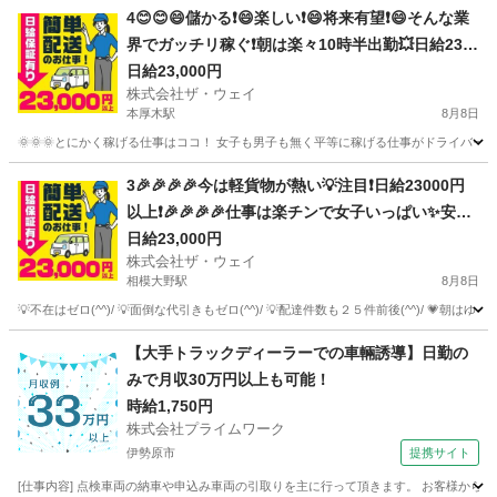
神奈川
横浜市
配送
スタッフ
4😊😊😄儲かる❗️😄楽しい❗️😄将来有望❗️😄そんな業
界でガッチリ稼ぐ❗️朝は楽々10時半出勤💥日給230
00円以上❗️事業拡大につき大量募集❗️❗️❗️
日給23,000円
株式会社ザ・ウェイ
本厚木駅
8月8日
🌞🌞🌞とにかく稼げる仕事はココ！ 女子も男子も無く平等に稼げる仕事がドライバー
神奈川
厚木市
本厚木駅
ドライバー
ネットスーパー
3🎉🎉🎉🎉今は軽貨物が熱い💡注目❗️日給23000円
以上❗️🎉🎉🎉🎉仕事は楽チンで女子いっぱい✨安定
収入😄完全週休2日制だよ💗
日給23,000円
株式会社ザ・ウェイ
相模大野駅
8月8日
💡不在はゼロ(^^)/ 💡面倒な代引きもゼロ(^^)/ 💡配達件数も２５件前後(^^)/ 💗朝は
神奈川
相模原市
相模大野駅
ドライバー
ネットスーパー
【大手トラックディーラーでの車輛誘導】日勤の
みで月収30万円以上も可能！
時給1,750円
株式会社プライムワーク
伊勢原市
提携サイト
[仕事内容] 点検車両の納車や申込み車両の引取りを主に行って頂きます。 お客様から