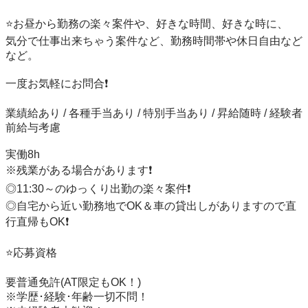
⭐️お昼から勤務の楽々案件や、好きな時間、好きな時に、

気分で仕事出来ちゃう案件など、勤務時間帯や休日自由など
など。

一度お気軽にお問合❗️

業績給あり / 各種手当あり / 特別手当あり / 昇給随時 / 経験者
前給与考慮

実働8h

※残業がある場合があります❗️

◎11:30～のゆっくり出勤の楽々案件❗️

◎自宅から近い勤務地でOK＆車の貸出しがありますので直
行直帰もOK❗️

⭐️応募資格

要普通免許(AT限定もOK！)

※学歴･経験･年齢一切不問！
