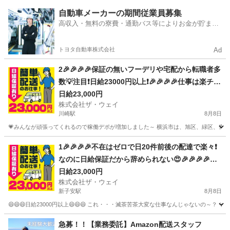
神奈川
伊勢原市
ドライバー
自動車メーカーの期間従業員募集
高収入・無料の寮費・通勤バス等によりお金が貯まり
やすい環境
トヨタ自動車株式会社
Ad
2🎉🎉🎉🎉保証の無いフーデリや宅配から転職者多
数💡注目❗️日給23000円以上❗️🎉🎉🎉🎉仕事は楽チン
で女子いっぱい✨安定収入😄完全週休2日制だよ💗
日給23,000円
株式会社ザ・ウェイ
川崎駅
8月8日
💗みんなが頑張ってくれるので稼働デポが増加しました～ 横浜市は、旭区、緑区、青葉区
神奈川
川崎市
川崎駅
配送
ネットスーパー
1🎉🎉🎉🎉不在はゼロで日20件前後の配達で楽々❗
なのに日給保証だから辞められない😍🎉🎉🎉🎉仕
事は楽チンで女子いっぱい✨安定収入😄完全週休2
日給23,000円
株式会社ザ・ウェイ
日制だよ💗
新子安駅
8月8日
😄😄😄日給23000円以上😄😄😄 これ・・・滅茶苦茶大変な仕事なんじゃないの～？ 
神奈川
横浜市
新子安駅
配送
ネットスーパー
急募！！【業務委託】Amazon配送スタッフ