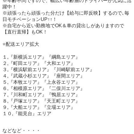
※年齢不問ですので、幅広い年齢層のドライバーが元気に活
躍中！

※頑張ったら頑張った分だけ【給与に即反映】するので､毎
日モチベーションUP↑↑！

※自宅から近い勤務地でOK＆車の貸出しがありますので
【直行直帰】もOK！

⭐️配送エリア拡大

１,『新横浜エリア』『綱島エリア』

２,『町田エリア』『大和エリア』

３,『横浜駅前エリア』『川崎駅前エリア』

４,『武蔵小杉エリア』『座間エリア』

５,『本牧エリア』『上永谷エリア』

６,『相模原エリア』『二俣川エリア』

７,『川和町エリア』『鴨居エリア』

８,『戸塚エリア』『天王町エリア』

９,『大船エリア』『立場エリア』

１０,『能見台』エリア

などなど・・・・
