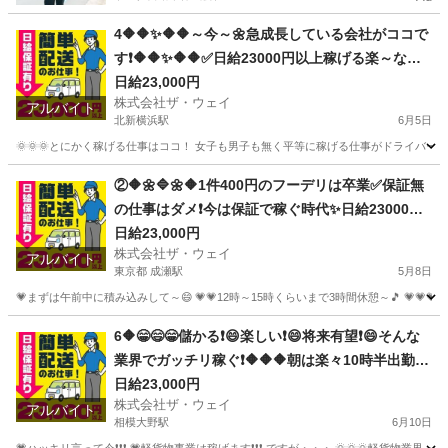
4🔶🔶✨🔶🔶～今～🌼急成長している会社がココで
す❗️🔶🔶✨🔶🔶✅日給23000円以上稼げる楽～なお
仕事がココにあります😄
日給23,000円
株式会社ザ・ウェイ
アルバイト
北新横浜駅
6月5日
🌞🌞🌞とにかく稼げる仕事はココ！ 女子も男子も無く平等に稼げる仕事がドライバー
神奈川
横浜市
北新横浜駅
ドライバー
ネットスーパー
②🔶🌼🔷🌼🔶1件400円のフーデリは卒業✅保証無
の仕事はダメ❗️今は保証で稼ぐ時代✨日給23000円
以上可❗️安定収入😄軽貨物ドライバー💥完全週休2
日給23,000円
株式会社ザ・ウェイ
日制だよ💗
アルバイト
東京都 成瀬駅
5月8日
💗まずは午前中に積み込みして～😄 💗💗12時～15時くらいまで3時間休憩～🎵 💗💗
東京
町田市
成瀬駅
配送
ギグワーク
6🔶😁😄😁儲かる❗️😄楽しい❗️😄将来有望❗️😄そんな
業界でガッチリ稼ぐ❗️🔶🔶🔶朝は楽々10時半出勤💥
日給23000円以上❗️事業拡大につき大量募集❗️❗️❗️
日給23,000円
株式会社ザ・ウェイ
アルバイト
相模大野駅
6月10日