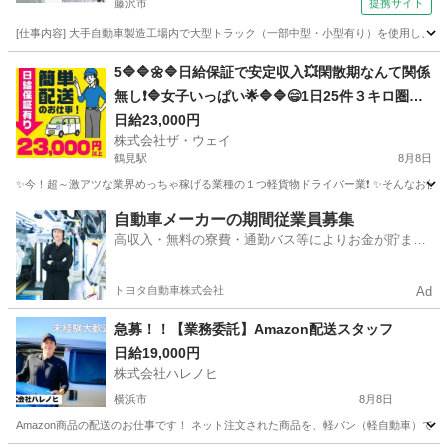
藤沢市
提携サイト
[仕事内容] 大手自動車製造工場内で大型トラック（一部中型・小型有り）を使用し
神奈川
藤沢市
ドライバー
5🔷🔷🌼🔷日給保証で安定収入💥閑散期なんて関係
無し❗🔷女子いっぱい🌟🔷🔷😄1日25件３キロ圏内
の配送❗️朝10：30出勤で2.3万円以上を楽々GET✨
日給23,000円
株式会社ザ・ウェイ
✨✨
鶴見駅
8月8日
✨今！超～激アツな業界めっちゃ稼げる業種の１つ軽貨物ドライバー業❗️ ✨そんなお仕事を
神奈川
横浜市
鶴見駅
配送
ネットスーパー
自動車メーカーの期間従業員募集
高収入・無料の寮費・通勤バス等によりお金が貯まり
やすい環境
トヨタ自動車株式会社
Ad
急募！！【業務委託】Amazon配送スタッフ
日給19,000円
株式会社ハレノヒ
横浜市
8月8日
Amazon商品の配送のお仕事です！ ネット注文された商品を、軽バン（軽自動車）で