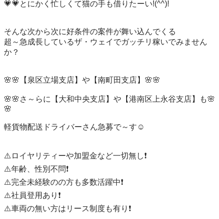
💗💗とにかく忙しくて猫の手も借りたーい!(^^)!

そんな次から次に好条件の案件が舞い込んでくる

超～急成長しているザ・ウェイでガッチリ稼いでみません
か？

🌸🌸【泉区立場支店】や【南町田支店】🌸🌸

🌸🌸さ～らに【大和中央支店】や【港南区上永谷支店】も🌸
🌸

軽貨物配送ドライバーさん急募で～す☺

⚠️ロイヤリティーや加盟金など一切無し❗️

⚠️年齢、性別不問❗️

⚠️完全未経験のの方も多数活躍中❗️

⚠️社員登用あり❗️

⚠️車両の無い方はリース制度も有り❗️
