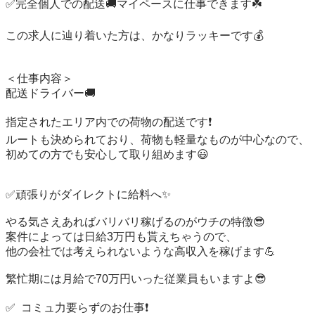
✅完全個人での配送🚚マイペースに仕事できます☘️

この求人に辿り着いた方は、かなりラッキーです💰

＜仕事内容＞

配送ドライバー🚚

指定されたエリア内での荷物の配送です❗️

ルートも決められており、荷物も軽量なものが中心なので、

初めての方でも安心して取り組めます😃

✅頑張りがダイレクトに給料へ✨

やる気さえあればバリバリ稼げるのがウチの特徴😎

案件によっては日給3万円も貰えちゃうので、

他の会社では考えられないような高収入を稼げます💪

繁忙期には月給で70万円いった従業員もいますよ😎

✅ コミュ力要らずのお仕事❗️
