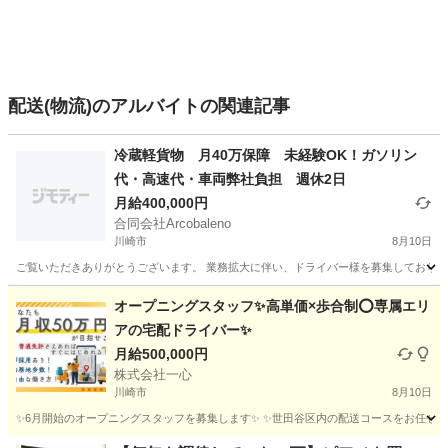
配送(物流)のアルバイトの関連記事
冷蔵軽貨物 月40万保障 未経験OK！ガソリン
代・高速代・車両弊社負担 週休2日
月給400,000円
合同会社Arcobaleno
川崎市
8月10日
ご覧いただきありがとうございます。 業務拡大に伴い、ドライバー様を募集しております
神奈川
川崎市
ドライバー
貨物
オープニングスタッフ✨高単価×歩合制⭕️専属エリ
アの宅配ドライバー✨
月給500,000円
株式会社一心
川崎市
8月10日
✨6月開始のオープニングスタッフを募集します✨ ✨世田谷区内の配送コースをお任せしま