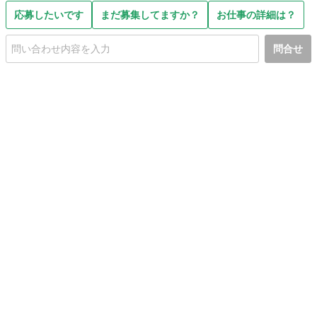
応募したいです
まだ募集してますか？
お仕事の詳細は？
問合せ
初めての方へ
利用規約
プライバシーポリシー
プライバシー・ステートメント
健全化に資する運用方針
お問い合わせ
運営会社
サイトマップ
ご利用ガイド
フリーワードで探す
PC版で表示
都道府県選択
特定商取引法の表示
利用者情報の外部送信について
© 2011-
2026
Jmty, Inc.