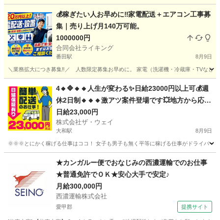
神奈川
相模原市
番田駅
配送
助手
💰稼ぎたい人お早めに‼️家電配送＋エアコン工事募
集｜売り上げ月140万可能。
1000000円
合同会社ライキング
番田駅
8月9日
＼業務拡大につき募集‼️／ 人数限定募集お早めに。 家電（洗濯機・冷蔵庫・TVなど
神奈川
相模原市
番田駅
配送
助手
4🔸🔷🔸🔸人生が変わる✨日給23000円以上可💰週
休2日制🔸🔸🔸激アツ案件登場です💥地方から応募
も大歓迎😄女子でも楽々✨
日給23,000円
株式会社ザ・ウェイ
大和駅
8月9日
🌞🌞🌞とにかく稼げる仕事はココ！ 女子も男子も無く平等に稼げる仕事がドライバー
神奈川
大和市
大和駅
ドライバー
ネットスーパー
★カンガルー便でおなじみの西濃運輸でのお仕事
★普通免許でＯＫ★安心大手で安定♪
月給300,000円
西濃運輸株式会社
愛甲郡
提携サイト