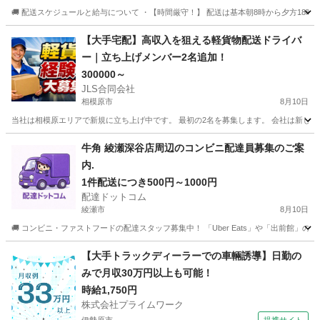
🚚 配送スケジュールと給与について ・【時間厳守！】 配送は基本朝8時から夕方18時まで
神奈川
相模原市
番田駅
配送
建設現場
【大手宅配】高収入を狙える軽貨物配送ドライバ
ー｜立ち上げメンバー2名追加！
300000～
JLS合同会社
相模原市
8月10日
当社は相模原エリアで新規に立ち上げ中です。 最初の2名を募集します。 会社は新しいで
神奈川
相模原市
ドライバー
貨物
牛角 綾瀬深谷店周辺のコンビニ配達員募集のご案
内.
1件配送につき500円～1000円
配達ドットコム
綾瀬市
8月10日
🚚 コンビニ・ファストフードの配達スタッフ募集中！ 「Uber Eats」や「出前館」
神奈川
綾瀬市
配送
牛角
【大手トラックディーラーでの車輛誘導】日勤の
みで月収30万円以上も可能！
時給1,750円
株式会社プライムワーク