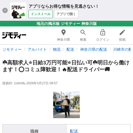
アプリならお得な情報を見逃さない！
インストール
アプリで開く
地元の掲示板 ジモティー 神奈川版
神奈川県
検索
ログイン
投稿
ジモティー
アルバイト
物流
配送
神奈川県の配送
川崎市の配
☘️高額求人⭐️日給3万円可能⭐️日払い可☘️明日から働け
ます！⭕️コミュ障歓迎！🔥配送ドライバー🚚
投稿ID: 1o0m8u
2026年3月27日 08:57
職種
配送