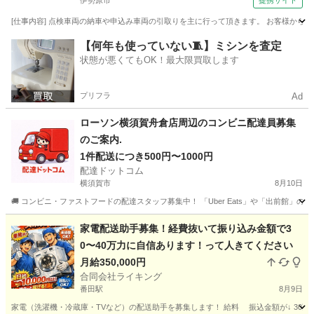
伊勢原市
提携サイト
[仕事内容] 点検車両の納車や申込み車両の引取りを主に行って頂きます。 お客様から
神奈川
伊勢原市
ドライバー
【何年も使っていない🧵】ミシンを査定
状態が悪くてもOK！最大限買取します
プリフラ
Ad
ローソン横須賀舟倉店周辺のコンビニ配達員募集
のご案内.
1件配送につき500円〜1000円
配達ドットコム
横須賀市
8月10日
🚚 コンビニ・ファストフードの配達スタッフ募集中！ 「Uber Eats」や「出前館」
神奈川
横須賀市
配送
ローソン
家電配送助手募集！経費抜いて振り込み金額で3
0〜40万力に自信あります！って人きてください
月給350,000円
合同会社ライキング
番田駅
8月9日
家電（洗濯機・冷蔵庫・TVなど）の配送助手を募集します！ 給料 振込金額が↓ 30万〜4