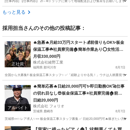
[仕事内容] 【仕事内容】 2t～4tトラックに乗って地場配送および集荷をお願いしま
神奈川
愛甲郡
ドライバー
もっと見る
採用担当
さんのその他の投稿記事：
🔥急募🔥月給33万円スタート💰前借りもOK✨板金
保温工事☘️社員寮完備🏠簡単作業あり⭕️女性活躍
中👩経験問わず誰でも応募歓迎🎉
月収330,000円
株式会社綾野工業
正社員
福岡県 那珂川市
8月7日
全国から大募集‼️ 板金保温工事スタッフ✨ ✅「経験よりやる気！」ウチは人柄重視です😊 
福岡
那珂川市
土木
未経験
🔥簡単応募🔥日給20,000円可✨即日勤務OK🚀仕事
の切れ目なし😎板金保温工事⭐️社員寮完備🏠前借
りあり💰年齢関係なく誰でも応募OK🎉
日給20,000円
株式会社 フォリオ
アルバイト
茨城県 鹿嶋市
8月7日
茨城県<<✨レア求人✨>> 板金保温工事スタッフ募集 ✅ 日給20,000円可🔥稼ぎたい方歓
茨城
鹿嶋市
軽作業
茨城
神栖市
軽作業
スタッフ
【実家に残ったピアノ🏠】状態悪くても買