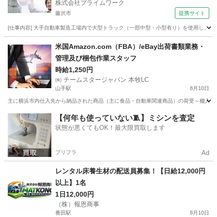
株式会社プライムワーク
藤沢市
提携サイト
[仕事内容] 大手自動車製造工場内で大型トラック（一部中型・小型有り）を使用し
神奈川
藤沢市
ドライバー
米国Amazon.com（FBA）/eBay出荷書類業務・
管理及び梱包作業スタッフ
時給1,250円
㈱ チームスタージャパン 本牧LC
山手駅
8月10日
主に横浜市内仕入先から納品された商品（主に食品・自動車関連商品）の荷受～棚入～ピ
神奈川
横浜市
山手駅
倉庫
スタッフ
【何年も使っていない🧵】ミシンを査定
状態が悪くてもOK！最大限買取します
プリフラ
Ad
レンタル床養生材の配送員募集！【日給12,000円
以上】1名
1日12,000円
（株）報恩商事
番田駅
8月10日