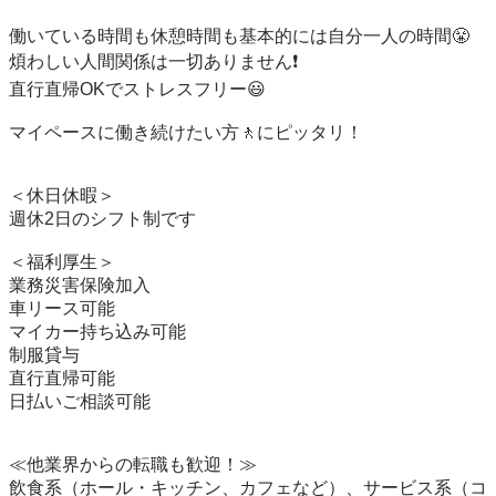
働いている時間も休憩時間も基本的には自分一人の時間😤

煩わしい人間関係は一切ありません❗️

直行直帰OKでストレスフリー😃

マイペースに働き続けたい方🚶にピッタリ！

＜休日休暇＞

週休2日のシフト制です

＜福利厚生＞

業務災害保険加入

車リース可能

マイカー持ち込み可能

制服貸与

直行直帰可能

日払いご相談可能

≪他業界からの転職も歓迎！≫

飲食系（ホール・キッチン、カフェなど）、サービス系（コ