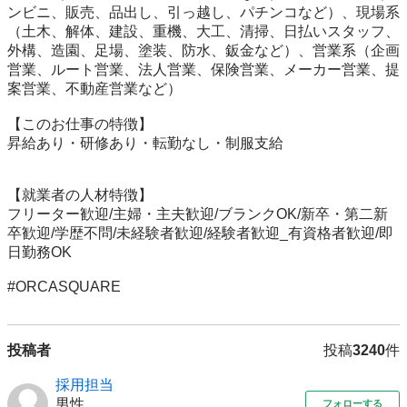
ンビニ、販売、品出し、引っ越し、パチンコなど）、現場系
（土木、解体、建設、重機、大工、清掃、日払いスタッフ、
外構、造園、足場、塗装、防水、鈑金など）、営業系（企画
営業、ルート営業、法人営業、保険営業、メーカー営業、提
案営業、不動産営業など）

【このお仕事の特徴】

昇給あり・研修あり・転勤なし・制服支給

【就業者の人材特徴】

フリーター歓迎/主婦・主夫歓迎/ブランクOK/新卒・第二新
卒歓迎/学歴不問/未経験者歓迎/経験者歓迎_有資格者歓迎/即
日勤務OK

#ORCASQUARE
投稿者
投稿
3240
件
採用担当
男性
フォローする