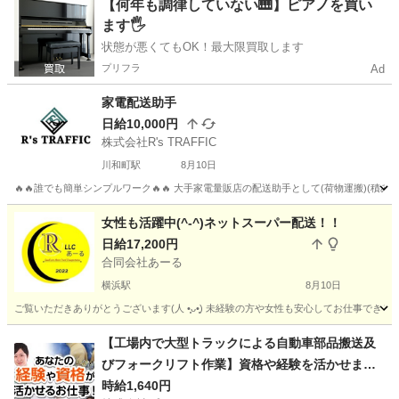
神奈川
川崎市
ドライバー
東京
世田谷区
ドライバー
【何年も調律していない🎹】ピアノを買い
ます🖐️
オープニング
状態が悪くてもOK！最大限買取します
プリフラ
Ad
家電配送助手
日給10,000円
株式会社R's TRAFFIC
川和町駅
8月10日
🔥🔥誰でも簡単シンプルワーク🔥🔥 大手家電量販店の配送助手として(荷物運搬)(積み
神奈川
横浜市
川和町駅
配送
助手
女性も活躍中(^-^)ネットスーパー配送！！
日給17,200円
合同会社あーる
横浜駅
8月10日
ご覧いただきありがとうございます(⁠人⁠ ⁠•͈⁠ᴗ⁠•͈⁠) 未経験の方や女性も安心してお仕
神奈川
横浜市
横浜駅
配送
ネットスーパー
【工場内で大型トラックによる自動車部品搬送及
びフォークリフト作業】資格や経験を活かせま
す！
時給1,640円