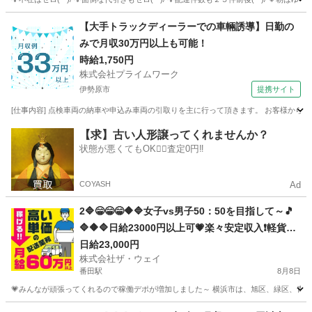
神奈川
横浜市
長津田駅
ドライバー
ネットスーパー
【大手トラックディーラーでの車輛誘導】日勤の
みで月収30万円以上も可能！
時給1,750円
株式会社プライムワーク
伊勢原市
提携サイト
[仕事内容] 点検車両の納車や申込み車両の引取りを主に行って頂きます。 お客様から
神奈川
伊勢原市
ドライバー
【求】古い人形譲ってくれませんか？
状態が悪くてもOK🙆‍♀️査定0円‼️
COYASH
Ad
2🔷😁😁😁🔶🔷女子vs男子50：50を目指して～🎵
🔷🔶🔷日給23000円以上可💗楽々安定収入❗️軽貨物
ドライバー❗️完全週休2日制だよ💛
日給23,000円
株式会社ザ・ウェイ
番田駅
8月8日
💗みんなが頑張ってくれるので稼働デポが増加しました～ 横浜市は、旭区、緑区、青葉区
神奈川
相模原市
番田駅
配送
ネットスーパー