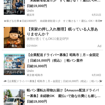
未経験者歓迎☆彡 すぐ働ける！！週払いOK！
車両リースあり！
日給19,000円
UniIn
アルバイト
横浜市
6月21日
★稼げる仕事★日給19000円 未経験者歓迎☆彡 すぐ働ける！！週払いOK！車両リースあ
神奈川
横浜市
配送
配達状況
【実家の押し入れ整理】眠っている人形あ
りませんか？
状態が悪くてもOK🙆‍♀️査定0円‼️
COYASH
Ad
【企業配送ドライバー募集】昭島市｜月～金固定
｜日給16,000円（税込）｜軽バン案件
日給16,000円
UniIn
アルバイト
東京都 昭島市
6月18日
🚛【企業配ドライバー募集】昭島市｜月～金固定｜日給16,000円（税込）｜軽バン案件 
東京
昭島市
配送
軽バン運転お荷物お届け【Amazon配送ドライバ
ー募集】未経験OK 週払いで急な出費にも嬉しい
日給19000円☆彡
日給19,000円