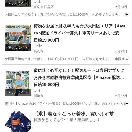
UniIn
アルバイト
東京都 目黒区
6月23日
大田区エリアで働く！！稼げる軽バン配送→日給19000円 未経験でも大丈夫！！車両リ
東京
目黒区
配送
Amazon
荷物をお届け月収40円も☆彡大田区エリア【Ama
zon配送ドライバー募集】車両リースありで安
心！！
日給19,000円
UniIn
アルバイト
横浜市
6月22日
大田区平和島エリアで働く！！稼げる日給19000円 未経験でも大丈夫！！車両リースあり
神奈川
横浜市
配送
Amazon
道に迷う心配なし！！配送ルートは専用アプリに
お任せ未経験者歓迎◎鶴見区◎【Amazon配送ド
ライバー募集】
日給19,000円
UniIn
アルバイト
川崎市
6月22日
鶴見区【Amazon配送ドライバー募集】 日給19000円ガッツリ稼いで自立したい人を
神奈川
川崎市
配送
Amazon
【求】着なくなった着物、買います👘
状態が悪くてもOK！最大限買取します