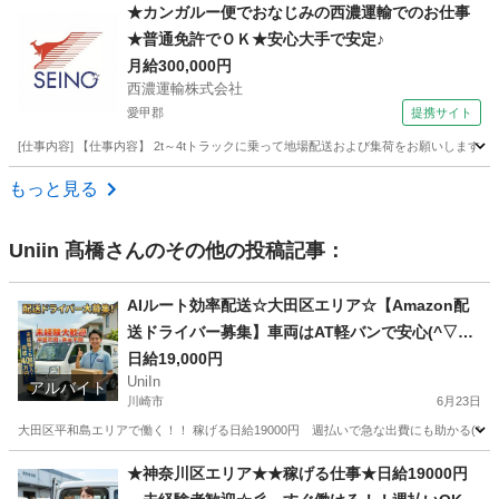
神奈川
横浜市
ドライバー
荷物
★カンガルー便でおなじみの西濃運輸でのお仕事
★普通免許でＯＫ★安心大手で安定♪
月給300,000円
西濃運輸株式会社
愛甲郡
提携サイト
[仕事内容] 【仕事内容】 2t～4tトラックに乗って地場配送および集荷をお願いしま
神奈川
愛甲郡
ドライバー
もっと見る
Uniin 髙橋
さんのその他の投稿記事：
AIルート効率配送☆大田区エリア☆【Amazon配
送ドライバー募集】車両はAT軽バンで安心(^▽^)/
未経験者歓迎
日給19,000円
UniIn
アルバイト
川崎市
6月23日
大田区平和島エリアで働く！！ 稼げる日給19000円 週払いで急な出費にも助かる(*^▽^
神奈川
川崎市
配送
Amazon
★神奈川区エリア★★稼げる仕事★日給19000円