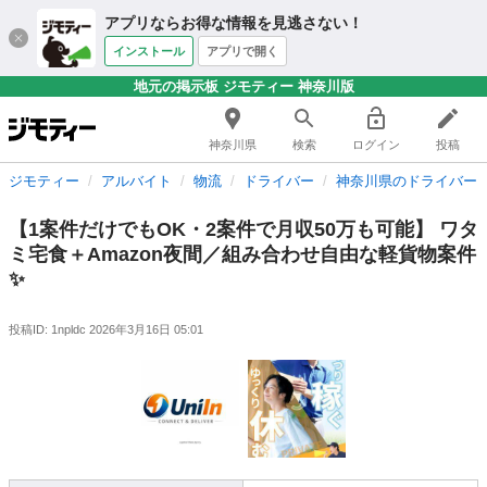
アプリならお得な情報を見逃さない！
インストール
アプリで開く
地元の掲示板 ジモティー 神奈川版
神奈川県
検索
ログイン
投稿
ジモティー
アルバイト
物流
ドライバー
神奈川県のドライバー
【1案件だけでもOK・2案件で月収50万も可能】 ワタ
ミ宅食＋Amazon夜間／組み合わせ自由な軽貨物案件
✨️
投稿ID: 1npldc
2026年3月16日 05:01