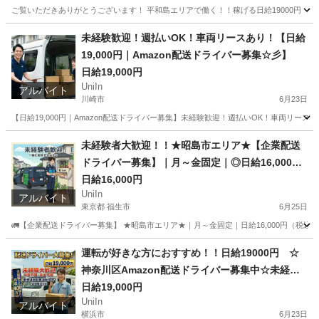
ご覧いただきありがとうございます！ 平和島エリアで働く！！稼げる日給19000円 未経
神奈川
横浜市
配送
Amazon
未経験歓迎！週払いOK！車両リースあり！【日給
19,000円｜Amazon配送ドライバー募集☆彡】
日給19,000円
UniIn
アルバイト
川崎市
6月23日
【日給19,000円｜Amazon配送ドライバー募集】未経験歓迎！週払いOK！車両リースあ
神奈川
川崎市
配送
Amazon
未経験者大歓迎！！★昭島市エリア★【企業配送
ドライバー募集】｜月～金固定｜◎日給16,000円
◎｜軽バン案件
日給16,000円
UniIn
アルバイト
東京都 福生市
6月25日
🚛【企業配送ドライバー募集】 ★昭島市エリア★｜月～金固定｜日給16,000円（税込）
東京
福生市
配送
運転が好きな方におすすめ！！日給19000円 ☆
神奈川区Amazon配送ドライバー募集中☆未経験
者歓迎☆彡 車両リースありですぐ働ける！！週
日給19,000円
UniIn
払いOK！
アルバイト
横浜市
6月23日