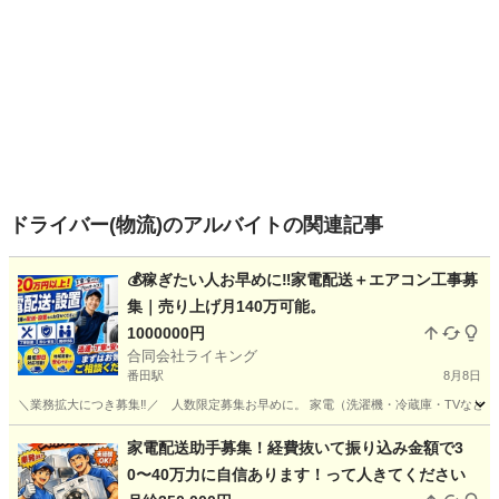
ドライバー(物流)のアルバイトの関連記事
💰稼ぎたい人お早めに‼️家電配送＋エアコン工事募
集｜売り上げ月140万可能。
1000000円
合同会社ライキング
番田駅
8月8日
＼業務拡大につき募集‼️／ 人数限定募集お早めに。 家電（洗濯機・冷蔵庫・TVなど
神奈川
相模原市
番田駅
配送
助手
家電配送助手募集！経費抜いて振り込み金額で3
0〜40万力に自信あります！って人きてください