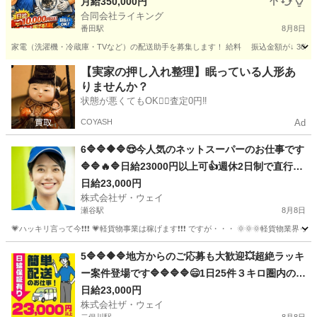
月給350,000円
合同会社ライキング
番田駅
8月8日
家電（洗濯機・冷蔵庫・TVなど）の配送助手を募集します！ 給料 振込金額が↓ 30万〜4
神奈川
相模原市
番田駅
配送
助手
【実家の押し入れ整理】眠っている人形あ
りませんか？
状態が悪くてもOK🙆‍♀️査定0円‼️
COYASH
Ad
6🔷🔷🔶🔷😍今人気のネットスーパーのお仕事です
🔷🔷🔥🔷日給23000円以上可👍週休2日制で直行直
帰で楽々勤務🌼🌼🌼
日給23,000円
株式会社ザ・ウェイ
瀬谷駅
8月8日
💗ハッキリ言って今❗️❗️❗️ 💗軽貨物事業は稼げます❗️❗️❗️ ですが・・・ 🌞🌞
神奈川
横浜市
瀬谷駅
ドライバー
ネットスーパー
5🔷🔷🔶🔷地方からのご応募も大歓迎💥超絶ラッキ
ー案件登場です🔷🔷🔷🔷😄1日25件３キロ圏内の
配送❗️朝10：30出勤で2.3万円以上を楽々GET✨✨
日給23,000円
株式会社ザ・ウェイ