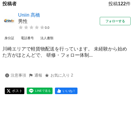
投稿者
投稿
122
件
Uniin 髙橋
男性
フォローする
0.0
身分証
電話番号
法人書類
川崎エリアで軽貨物配送を行っています。 未経験から始め
た方がほとんどで、 研修・フォロー体制...
注意事項
通報
お気に入り 2
ポスト
いいね！
LINEで送る