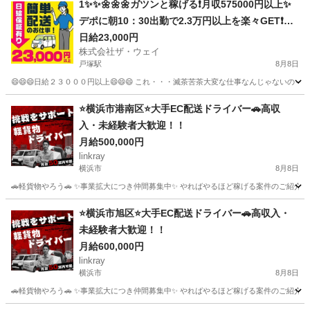
1✨✨🌼🌼🌼ガツンと稼げる❗️月収575000円以上✨
デポに朝10：30出勤で2.3万円以上を楽々GET❗️お
寝坊さん大集合🎵軽貨物ドライバー🌸🌸
日給23,000円
株式会社ザ・ウェイ
戸塚駅
8月8日
😄😄😄日給２３０００円以上😄😄😄 これ・・・滅茶苦茶大変な仕事なんじゃないの～
神奈川
横浜市
戸塚駅
ドライバー
ネットスーパー
⭐️横浜市港南区⭐️大手EC配送ドライバー🚗高収
入・未経験者大歓迎！！
月給500,000円
linkray
横浜市
8月8日
🚗軽貨物やろう🚗 ✨事業拡大につき仲間募集中✨ やればやるほど稼げる案件のご紹介です‼️‼
神奈川
横浜市
ドライバー
荷物
⭐️横浜市旭区⭐️大手EC配送ドライバー🚗高収入・
未経験者大歓迎！！
月給600,000円
linkray
横浜市
8月8日
🚗軽貨物やろう🚗 ✨事業拡大につき仲間募集中✨ やればやるほど稼げる案件のご紹介です‼️‼