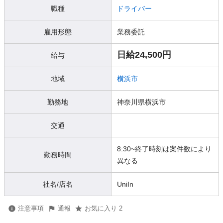
職種
ドライバー
雇用形態
業務委託
日給24,500円
給与
地域
横浜市
勤務地
神奈川県横浜市
交通
8:30~終了時刻は案件数により
勤務時間
異なる
社名/店名
UniIn
注意事項
通報
お気に入り 2