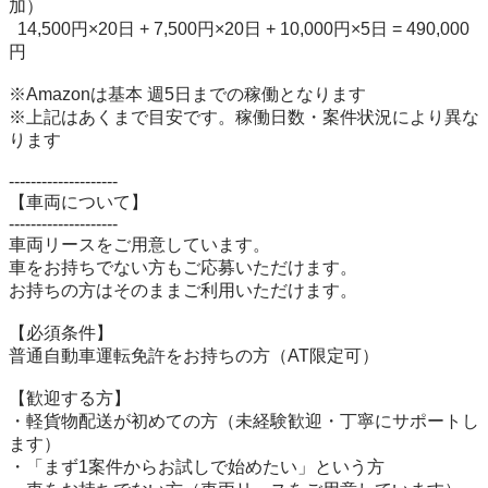
加）

  14,500円×20日 + 7,500円×20日 + 10,000円×5日 = 490,000
円

※Amazonは基本 週5日までの稼働となります

※上記はあくまで目安です。稼働日数・案件状況により異な
ります

--------------------

【車両について】

--------------------

車両リースをご用意しています。

車をお持ちでない方もご応募いただけます。

お持ちの方はそのままご利用いただけます。

【必須条件】

普通自動車運転免許をお持ちの方（AT限定可）

【歓迎する方】

・軽貨物配送が初めての方（未経験歓迎・丁寧にサポートし
ます）

・「まず1案件からお試しで始めたい」という方
