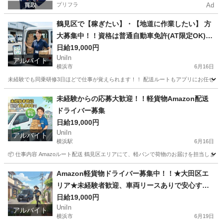
プリフラ
Ad
鶴見区で【稼ぎたい】・【地道に作業したい】 方
大募集中！！資格は普通自動車免許(AT限定OK)車
両リース制度あり
日給19,000円
UniIn
アルバイト
横浜市
6月16日
未経験でも同乗研修3日ほどで仕事が覚えられます！！ 配送ルートもアプリにお任せで安心！！
神奈川
横浜市
配送
スタッフ
未経験からの応募大歓迎！！軽貨物Amazon配送
ドライバー募集
日給19,000円
UniIn
アルバイト
横浜駅
6月16日
📦 仕事内容 Amazoルート配送 鶴見区エリアにて、軽バンで荷物のお届けを担当します。 AI
神奈川
横浜市
横浜駅
配送
Amazon
Amazon軽貨物ドライバー募集中！！★大田区エ
リア★未経験者歓迎、車両リースありで安心すぐ
お仕事スタート☆彡
日給19,000円
UniIn
アルバイト
横浜市
6月19日