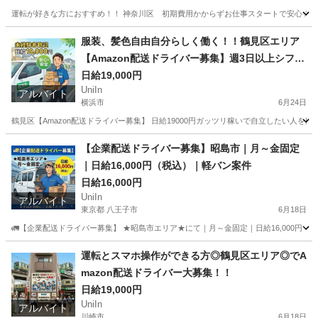
運転が好きな方におすすめ！！ 神奈川区 初期費用かからずお仕事スタートで安心☆彡 ★稼
神奈川
横浜市
配送
Amazon
服装、髪色自由自分らしく働く！！鶴見区エリア
【Amazon配送ドライバー募集】週3日以上シフト
制◎要普通免許 軽バン車両リースあり(^▽^)/
日給19,000円
UniIn
アルバイト
横浜市
6月24日
鶴見区【Amazon配送ドライバー募集】 日給19000円ガッツリ稼いで自立したい人を
神奈川
横浜市
配送
Amazon
【企業配送ドライバー募集】昭島市｜月～金固定
｜日給16,000円（税込）｜軽バン案件
日給16,000円
UniIn
アルバイト
東京都 八王子市
6月18日
🚛【企業配送ドライバー募集】 ★昭島市エリア★にて｜月～金固定｜日給16,000円（税
東京
八王子市
配送
運転とスマホ操作ができる方◎鶴見区エリア◎でA
mazon配送ドライバー大募集！！
日給19,000円
UniIn
アルバイト
川崎市
6月18日