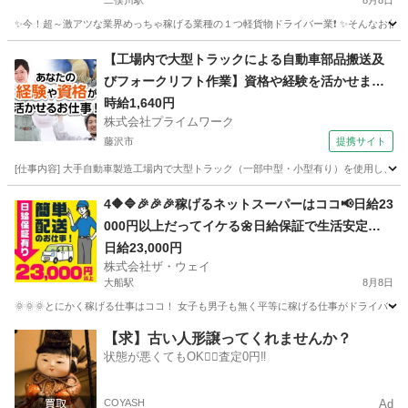
二俣川駅
8月8日
✨今！超～激アツな業界めっちゃ稼げる業種の１つ軽貨物ドライバー業❗️ ✨そんなお仕事を
神奈川
横浜市
二俣川駅
ドライバー
ネットスーパー
【工場内で大型トラックによる自動車部品搬送及
びフォークリフト作業】資格や経験を活かせま
す！
時給1,640円
株式会社プライムワーク
藤沢市
提携サイト
[仕事内容] 大手自動車製造工場内で大型トラック（一部中型・小型有り）を使用し
神奈川
藤沢市
ドライバー
4🔶🔷🎉🎉🎉稼げるネットスーパーはココ📢日給23
000円以上だってイケる🌼日給保証で生活安定😁
😁😁
日給23,000円
株式会社ザ・ウェイ
大船駅
8月8日
🌞🌞🌞とにかく稼げる仕事はココ！ 女子も男子も無く平等に稼げる仕事がドライバー
神奈川
横浜市
大船駅
ドライバー
ネットスーパー
【求】古い人形譲ってくれませんか？
状態が悪くてもOK🙆‍♀️査定0円‼️
COYASH
Ad