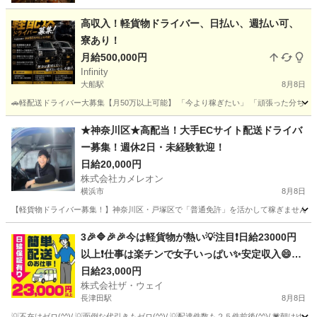
高収入！軽貨物ドライバー、日払い、週払い可、
寮あり！
月給500,000円
Infinity
大船駅
8月8日
🚗軽配送ドライバー大募集【月50万以上可能】 「今より稼ぎたい」 「頑張った分ちゃんと収入
神奈川
横浜市
大船駅
ドライバー
貨物
★神奈川区★高配当！大手ECサイト配送ドライバ
ー募集！週休2日・未経験歓迎！
日給20,000円
株式会社カメレオン
横浜市
8月8日
【軽貨物ドライバー募集！】神奈川区・戸塚区で「普通免許」を活かして稼ぎませんか？■
神奈川
横浜市
ドライバー
荷物
3🎉🔷🎉🎉今は軽貨物が熱い💡注目❗️日給23000円
以上❗️仕事は楽チンで女子いっぱい✨安定収入😄完
全週休2日制だよ💗
日給23,000円
株式会社ザ・ウェイ
長津田駅
8月8日
💡不在はゼロ(^^)/ 💡面倒な代引きもゼロ(^^)/ 💡配達件数も２５件前後(^^)/ 💗朝