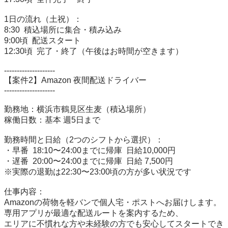
1日の流れ（土祝）：

8:30  積込場所に集合・積み込み

9:00頃  配送スタート

12:30頃  完了・終了（午後はお時間が空きます）

--------------------

【案件2】Amazon 夜間配送ドライバー

--------------------

勤務地：横浜市鶴見区生麦（積込場所）

稼働日数：基本 週5日まで

勤務時間と日給（2つのシフトから選択）：

・早番  18:10〜24:00までに帰庫  日給10,000円

・遅番  20:00〜24:00までに帰庫  日給 7,500円

※実際の退勤は22:30〜23:00頃の方が多い状況です

仕事内容：

Amazonの荷物を軽バンで個人宅・ポストへお届けします。

専用アプリが最適な配送ルートを案内するため、

エリアに不慣れな方や未経験の方でも安心してスタートでき