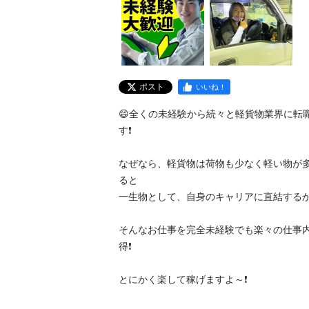
ポスト
いいね！
😄全くの未経験から続々と軽貨物業界に転
す❗️

なぜなら、軽貨物は荷物も少なく軽い物が
ると

一生物として、自身のキャリアに直結するから(^^
そんなお仕事を完全未経験でも楽々の仕事
得❗️

とにかく楽して稼げますよ～❗️
