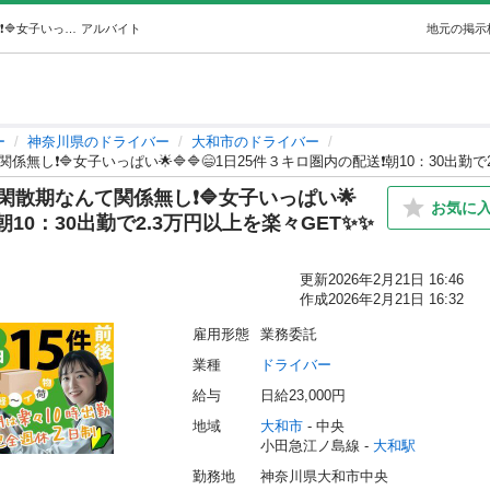
10🔷🔷🌼🔷日給保証で安定収入💥閑散期なんて関係無し❗🔷女子いっぱい🌟🔷🔷😄1日25件３キロ圏内の配送❗️朝10：30出勤で2.3万円以上を… (ザ・ウェイ) 大和のドライバーの無料求人広告・アルバイト・バイト募集情報｜ジモティー
アルバイト
地元の掲示
ー
神奈川県のドライバー
大和市のドライバー
関係無し❗🔷女子いっぱい🌟🔷🔷😄1日25件３キロ圏内の配送❗️朝10：30出勤
💥閑散期なんて関係無し❗🔷女子いっぱい🌟
お気に
️朝10：30出勤で2.3万円以上を楽々GET✨✨
更新
2026年2月21日 16:46
作成
2026年2月21日 16:32
雇用形態
業務委託
業種
ドライバー
給与
日給23,000円
地域
大和市
 - 中央
小田急江ノ島線 - 
大和駅
勤務地
神奈川県大和市中央