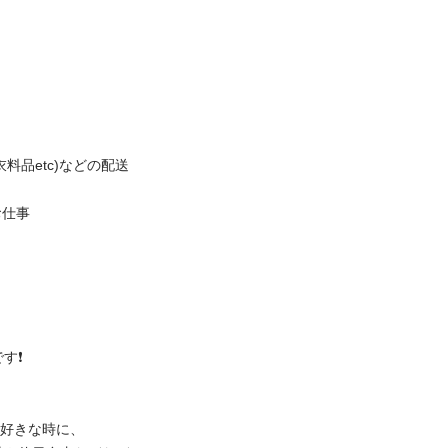
etc)などの配送






きな時に、
