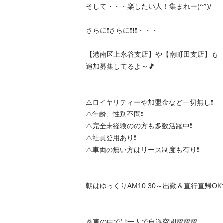
そして・・・楽したい人！集まれー(^^)/

さらに❗️さらに❗️❗️❗️・・・

【港南区上永谷支店】や【南町田支店】も

追加募集してるよ～🎵

⚠️ロイヤリティーや加盟金など一切無し❗️

⚠️年齢、性別不問❗️

⚠️完全未経験のの方も多数活躍中❗️

⚠️社員登用あり❗️

⚠️車両の無い方はリース制度も有り❗️

朝はゆっくりAM10:30～出勤＆直行直帰OKです
🎉車の中では一人で自遊空間💯💯💯
