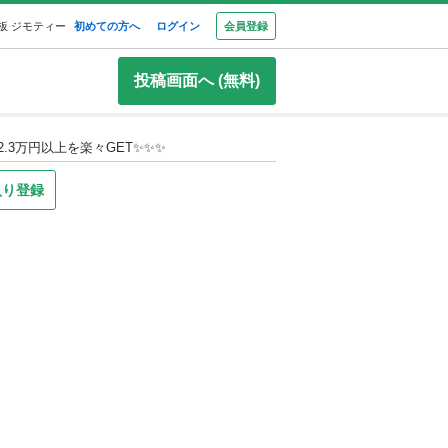
板 ジモティー
初めての方へ
ログイン
会員登録
投稿画面へ (無料)
で2.3万円以上を楽々GET✨✨✨
入り登録