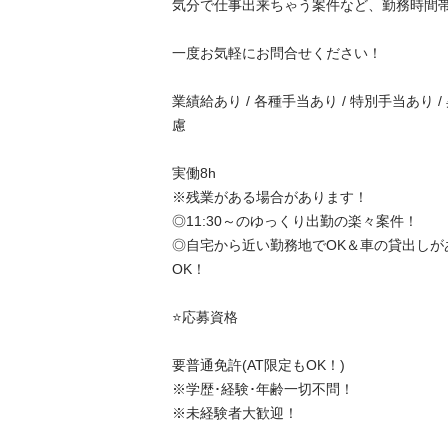
気分で仕事出来ちゃう案件など、勤務時間帯や
一度お気軽にお問合せください！

業績給あり / 各種手当あり / 特別手当あり /
慮

実働8h

※残業がある場合があります！

◎11:30～のゆっくり出勤の楽々案件！

◎自宅から近い勤務地でOK＆車の貸出しが
OK！

⭐️応募資格

要普通免許(AT限定もOK！)

※学歴･経験･年齢一切不問！

※未経験者大歓迎！
