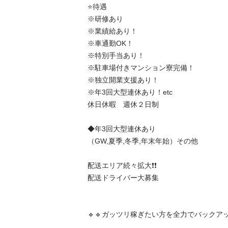
⭐️待遇

※研修あり

※業績給あり！

※車通勤OK！

※特別手当あり！

※駐車場付きマンション寮完備！

※独立開業支援あり！

※年3回大型連休あり！etc

休日休暇　週休２日制

◆年3回大型連休あり

（GW,夏季,冬季,年末年始）その他

配送エリア続々拡大❗️❗️

配送ドライバー大募集

🔹🔹ガッツリ稼ぎたい方を全力でバックアップ🔹