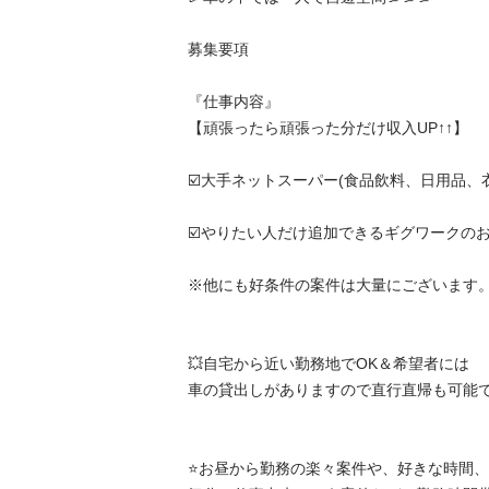
募集要項

『仕事内容』

【頑張ったら頑張った分だけ収入UP↑↑】

☑️大手ネットスーパー(食品飲料、日用品、衣料品
☑️やりたい人だけ追加できるギグワークのお仕事
※他にも好条件の案件は大量にございます。

💥自宅から近い勤務地でOK＆希望者には

車の貸出しがありますので直行直帰も可能です❗️
⭐️お昼から勤務の楽々案件や、好きな時間、好