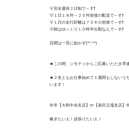
💡完全週休２日制で～す❗️

💡１日１８件～２５件前後の配送で～す❗️

💡１日の走行距離は７０キロ前後で～す❗️

💡朝はゆっくり１０時半出勤なんで～す❗️

百聞は一見に如かず(*^-^*)

★この間、ジモティからご応募いただき早速や
★２名ともお仕事始めて１週間もしないう
います！

🌸🌸【大和中央支店】や【泉区立場支店】🌸🌸
稼ぎたい人！頑張りたい人！
