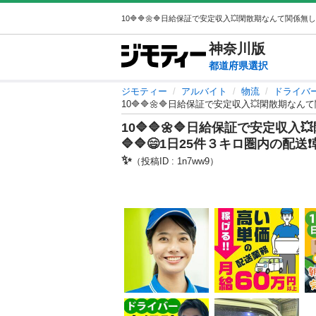
神奈川
版
都道府県選択
ジモティー
アルバイト
物流
ドライバ
10🔷🔷🌼🔷日給保証で安定収入💥閑散期なんて
10🔷🔷🌼🔷日給保証で安定収入
🔷🔷😄1日25件３キロ圏内の配送❗
✨
（投稿ID : 1n7ww9）