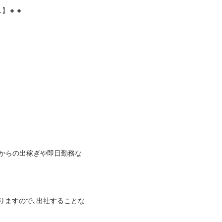
🔸

からの出稼ぎや即日勤務な
りますので､出社することな