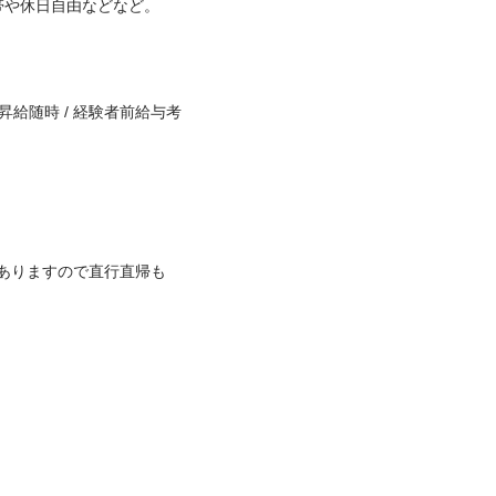
休日自由などなど。

 昇給随時 / 経験者前給与考
ありますので直行直帰も