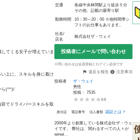
交通
各線中央林間駅より徒歩５分　
その他、記載の最寄り駅
勤務時間
10：30～20：00 ※他時間帯シ
フトのお仕事もあります。
社名/
株式会社ザ・ウェイ
店名
投稿者にメールで問い合わせ
職してくる女子が増えていま
※問い合わせは会員登録とログイン必須です
違反を報告
注意事項
多い上に、スキルを身に着け
投稿者
ザ・ウェイ
男性
)/

投稿： 
7535
0.0
内容でドライバースキルを取
認証とは
身分証
電話番号
法人書類
2000年より創業している株式会社ザ・ウェ
イです。 弊社は、関わるすべての人々が
winwi...