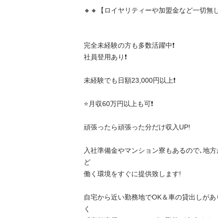
🔸🔸【ロイヤリティーや加盟金など一切無し】🔸
完全未経験の方も多数活躍中❗️

社員登用あり❗️

未経験でも日額23,000円以上❗️

⭐️月収60万円以上も可❗️

頑張ったら頑張った分だけ収入UP!

入社準備金やマンション寮もあるので､地方
ど

働く環境をすぐに提供致します!

自宅から近い勤務地でOK＆車の貸出しがあ
く
