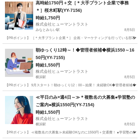
神奈川
横浜市
横浜駅
事務
生活保護
高時給1750円＋交［＊大手プラント企業で事務
＊］桜木町駅(YY-7156)
時給1,750円
株式会社ヒューマントラスト
みなとみらい駅
8月5日
【PRポイント】 ［＊大手プラント企業＊］ 企画・マーケティングを行っている部署！ 会
神奈川
横浜市
みなとみらい駅
一般事務
朝ゆっくり12時～！◆管理者候補◆横浜1550～16
50円(YY-7155)
ヒューマントラスト
時給1,550円
株式会社ヒューマントラスト
横浜駅
8月5日
【PRポイント】 9月スタート！朝ゆっくり12：00～始業！ 未経験OK◆管理者候補◆
神奈川
横浜市
横浜駅
電話対応
ヒューマントラスト
≪平日のみ×週4日～≫＊複数名の大募集●学習塾の
ご案内●横浜1550円(YY-7154)
時給1,550円
株式会社ヒューマントラスト
横浜駅
8月5日
【PRポイント】 ≪複数名の大募集≫未経験OKなのに1550円＋交通費！ ●学習塾の教