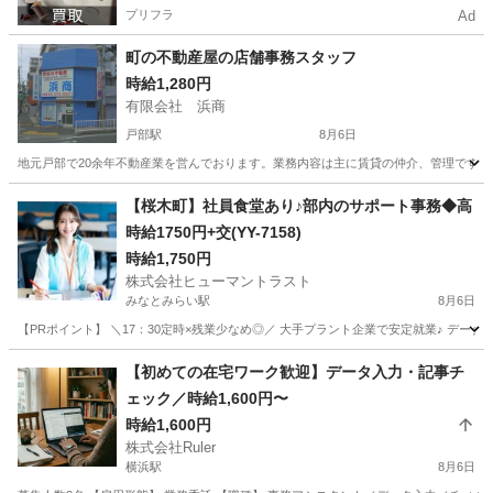
プリフラ
Ad
町の不動産屋の店舗事務スタッフ
時給1,280円
有限会社 浜商
戸部駅
8月6日
地元戸部で20余年不動産業を営んでおります。業務内容は主に賃貸の仲介、管理です。
神奈川
横浜市
戸部駅
一般事務
ネット
【桜木町】社員食堂あり♪部内のサポート事務◆高
時給1750円+交(YY-7158)
時給1,750円
株式会社ヒューマントラスト
みなとみらい駅
8月6日
【PRポイント】 ＼17：30定時×残業少なめ◎／ 大手プラント企業で安定就業♪ データ
神奈川
横浜市
みなとみらい駅
一般事務
【初めての在宅ワーク歓迎】データ入力・記事チ
ェック／時給1,600円〜
ヒューマントラスト
時給1,600円
株式会社Ruler
横浜駅
8月6日