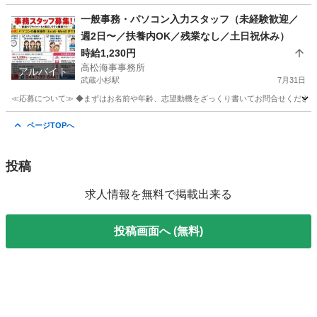
神奈川
川崎市
武蔵小杉駅
タイヤ、ホイール
ジクサー
一般事務・パソコン入力スタッフ（未経験歓迎／
週2日〜／扶養内OK／残業なし／土日祝休み）
時給1,230円
高松海事事務所
アルバイト
武蔵小杉駅
7月31日
≪応募について≫ ◆まずはお名前や年齢、志望動機をざっくり書いてお問合せください。 
神奈川
川崎市
武蔵小杉駅
事務
役所
ページTOPへ
投稿
求人情報を無料で掲載出来る
投稿画面へ (無料)