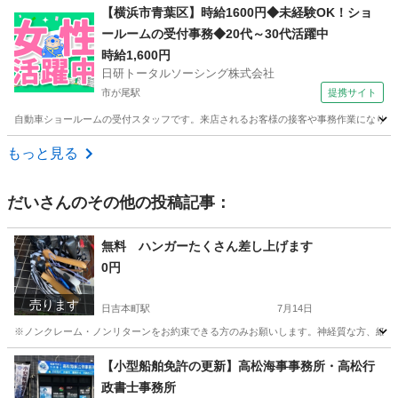
神奈川
横浜市
横浜駅
電話対応
ヒューマントラスト
【横浜市青葉区】時給1600円◆未経験OK！ショ
ールームの受付事務◆20代～30代活躍中
時給1,600円
日研トータルソーシング株式会社
市が尾駅
提携サイト
自動車ショールームの受付スタッフです。来店されるお客様の接客や事務作業になります。 派
神奈川
横浜市
市が尾駅
一般事務
もっと見る
だい
さんのその他の投稿記事：
無料 ハンガーたくさん差し上げます
0円
売ります
日吉本町駅
7月14日
※ノンクレーム・ノンリターンをお約束できる方のみお願いします。神経質な方、細かい
神奈川
川崎市
日吉本町駅
家具
お気持ち
【小型船舶免許の更新】高松海事事務所・高松行
政書士事務所