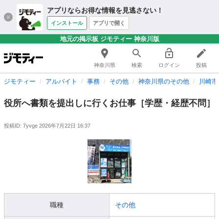
アプリならお得な情報を見逃さない！
インストール
アプリで開く
地元の掲示板 ジモティー 神奈川版
神奈川県
検索
ログイン
投稿
ジモティー
アルバイト
事務
その他
神奈川県のその他
川崎市
役所へ書類を提出しに行くお仕事［学歴・経歴不問］
投稿ID: 7yvge
2026年7月22日 16:37
職種
その他