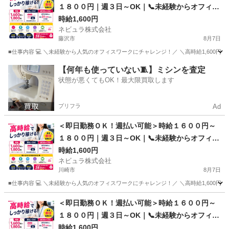
１８００円｜週３日～OK｜📞未経験からオフィス
ワークへ📞カスタマーサポート｜東京都内勤務
時給1,600円
ネビュラ株式会社
【Ow01】
藤沢市
8月7日
■仕事内容 💻 ＼未経験から人気のオフィスワークにチャレンジ！／ ＼高時給1,600円～
神奈川
藤沢市
事務
カスタマー
【何年も使っていない🧵】ミシンを査定
状態が悪くてもOK！最大限買取します
プリフラ
Ad
＜即日勤務ＯＫ！週払い可能＞時給１６００円～
１８００円｜週３日～OK｜📞未経験からオフィス
ワークへ📞カスタマーサポート｜東京都内勤務
時給1,600円
ネビュラ株式会社
【Ow01】
川崎市
8月7日
■仕事内容 💻 ＼未経験から人気のオフィスワークにチャレンジ！／ ＼高時給1,600円～
神奈川
川崎市
事務
カスタマー
＜即日勤務ＯＫ！週払い可能＞時給１６００円～
１８００円｜週３日～OK｜📞未経験からオフィス
ワークへ📞カスタマーサポート｜東京都内勤務
時給1,600円