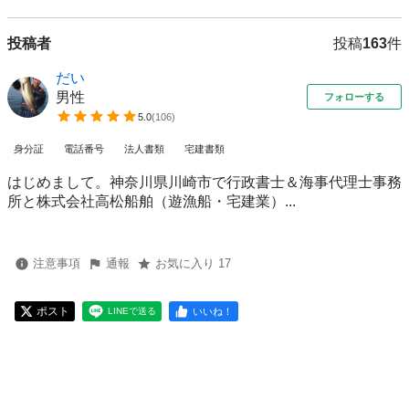
投稿者
投稿
163
件
だい
男性
フォローする
5.0
(
106
)
身分証
電話番号
法人書類
宅建書類
はじめまして。神奈川県川崎市で行政書士＆海事代理士事務
所と株式会社高松船舶（遊漁船・宅建業）...
注意事項
通報
お気に入り 17
ポスト
いいね！
LINEで送る