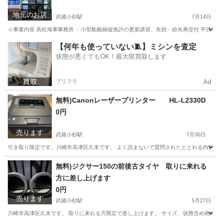
地元のお店
武蔵小杉駅
7月14日
☆事業内容 高松海事事務所 ・小型船舶操縦免許の更新講習、失効・紛失再交付 平日の 8:10
神奈川
川崎市
武蔵小杉駅
その他
【何年も使っていない🧵】ミシンを査定
状態が悪くてもOK！最大限買取します
プリフラ
Ad
無料)Canonレーザープリンター HL-L2330D
0円
売ります
武蔵小杉駅
7月30日
引き取り限定です。川崎市高津区久末です。 よく読まないで質問されたととれる内容につ
神奈川
川崎市
武蔵小杉駅
プリンター
無料)ジクサー150の前後古タイヤ 取りに来れる
方に差し上げます
0円
売ります
武蔵小杉駅
5月27日
川崎市高津区久末です。 取りに来れる方限定で差し上げます。 サイズ、状態含め画像