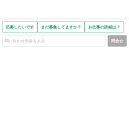
応募したいです
まだ募集してますか？
お仕事の詳細は？
問合せ
初めての方へ
利用規約
プライバシーポリシー
プライバシー・ステートメント
健全化に資する運用方針
お問い合わせ
運営会社
サイトマップ
ご利用ガイド
フリーワードで探す
PC版で表示
都道府県選択