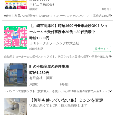
ネビュラ株式会社
【Ow01】
横浜市
8月7日
■仕事内容 💻 ＼未経験から人気のオフィスワークにチャレンジ！／ ＼高時給1,600円～
神奈川
横浜市
事務
カスタマー
【川崎市高津区】時給1600円◆未経験OK！ショ
ールームの受付事務◆20代～30代活躍中
時給1,600円
日研トータルソーシング株式会社
武蔵小杉駅
提携サイト
自動車ショールームの受付スタッフです。来店されるお客様の接客や事務作業になります。 派
神奈川
川崎市
武蔵小杉駅
一般事務
町の不動産屋の経理事務
時給1,280円
有限会社 浜商
戸部駅
8月6日
・パソコンで業務ソフト（賃貸名人）を使い、毎月200名程度の家賃の入金チェックをし
神奈川
横浜市
戸部駅
経理
パート
【何年も使っていない🧵】ミシンを査定
状態が悪くてもOK！最大限買取します