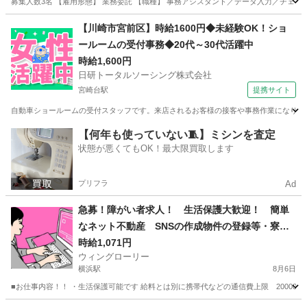
募集人数3名 【雇用形態】 業務委託 【職種】 事務アシスタント／データ入力／チェック
神奈川
横浜市
横浜駅
事務
時給
【川崎市宮前区】時給1600円◆未経験OK！ショ
ールームの受付事務◆20代～30代活躍中
時給1,600円
日研トータルソーシング株式会社
宮崎台駅
提携サイト
自動車ショールームの受付スタッフです。来店されるお客様の接客や事務作業になります。 派
神奈川
川崎市
宮崎台駅
一般事務
【何年も使っていない🧵】ミシンを査定
状態が悪くてもOK！最大限買取します
プリフラ
Ad
急募！障がい者求人！ 生活保護大歓迎！ 簡単
なネット不動産 SNSの作成物件の登録等・寮費0
円・住み込み・食事つき！
時給1,071円
ウィングローリー
横浜駅
8月6日
■お仕事内容！！ ・生活保護可能です 給料とは別に携帯代などの通信費上限 20000円