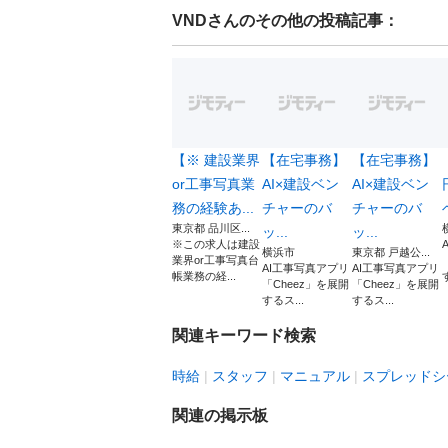
VND
さんのその他の投稿記事：
【※ 建設業界
【在宅事務】
【在宅事務】
or工事写真業
AI×建設ベン
AI×建設ベン
務の経験あ...
チャーのバ
チャーのバ
東京都 品川区...
ッ...
ッ...
※この求人は建設
横浜市
東京都 戸越公...
業界or工事写真台
AI工事写真アプリ
AI工事写真アプリ
帳業務の経...
「Cheez」を展開
「Cheez」を展開
するス...
するス...
関連キーワード検索
時給
スタッフ
マニュアル
スプレッドシ
関連の掲示板