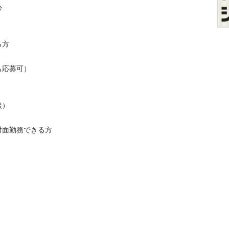



可）



勤務できる方
