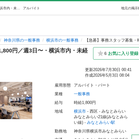
【急募】事務スタッフ募集・時給1,800円／週3日〜・横浜市内・未経験歓迎 (VND) みなとみらいの一般事務の無料求人広告・アルバイト・バイト募集情報｜ジモティー
アルバイト
地元の掲示
神奈川県の一般事務
横浜市の一般事務
【急募】事務スタッフ募集・時
,800円／週3日〜・横浜市内・未経
6
お気に入り登録
更新
2026年7月30日 00:41
作成
2026年5月3日 08:04
雇用形態
アルバイト・パート
業種
一般事務
給与
時給1,800円
地域
横浜市
 - 西区
 - みなとみらい
みなとみらい21線(みなとみら
い線) - 
みなとみらい駅
勤務地
神奈川県横浜市みなとみらい