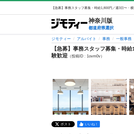
神奈川
版
都道府県選択
ジモティー
アルバイト
事務
一般事務
【急募】事務スタッフ募集・時給1
験歓迎
（投稿ID : 1ovm0v）
ポスト
いいね！