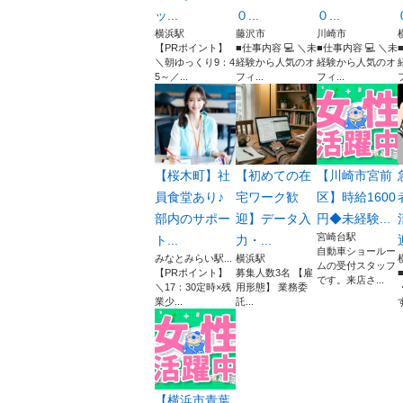
ッ...
０...
０...
横浜駅
藤沢市
川崎市
【PRポイント】
■仕事内容 💻 ＼未
■仕事内容 💻 ＼未
＼朝ゆっくり9：4
経験から人気のオ
経験から人気のオ
5～／...
フィ...
フィ...
【桜木町】社
【初めての在
【川崎市宮前
員食堂あり♪
宅ワーク歓
区】時給1600
部内のサポー
迎】データ入
円◆未経験...
宮崎台駅
ト...
力・...
自動車ショールー
みなとみらい駅...
横浜駅
ムの受付スタッフ
【PRポイント】
募集人数3名 【雇
です。来店さ...
＼17：30定時×残
用形態】 業務委
業少...
託...
す
【横浜市青葉