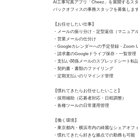
AI工事写真アプリ「Cheez」を展開するスタ
バックオフィスの事務スタッフを募集します！
【お任せしたい仕事】

・メールの振り分け・定型返信（マニュアルあ
・営業メールの仕分け

・Googleカレンダーへの予定登録・Zoom UR
・請求書のGoogleドライブ保存・一覧管理

・支払い関係メールのスプレッドシート転記
・契約書・書類のファイリング

・定期支払いのリマインド管理

【慣れてきたらお任せしたいこと】

・採用補助（応募者対応・日程調整）

・各種ツールの日常運用管理

【働く環境】

・東京都内・横浜市内の綺麗なシェアオフィス
・慣れてきたら好きな拠点での勤務も可能
