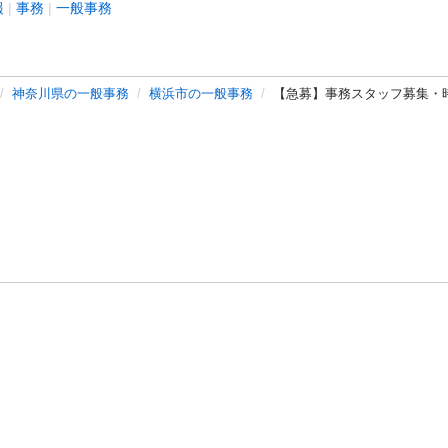
報
事務
一般事務
神奈川県の一般事務
横浜市の一般事務
【急募】事務スタッフ募集・時
バシーポリシー
プライバシー・ステートメント
健全化に資する運用
プ
ご利用ガイド
フリーワードで探す
特定商取引法の表示
利用