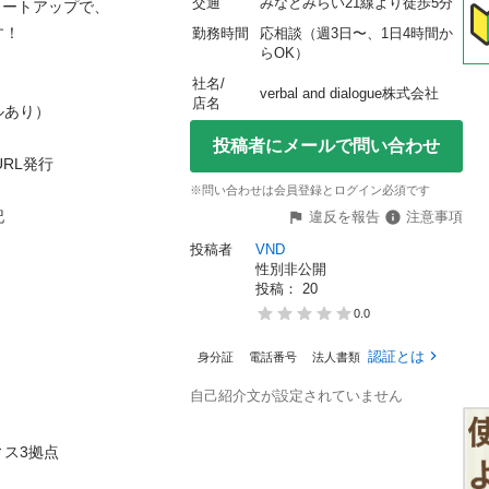
交通
みなとみらい21線より徒歩5分
ートアップで、



勤務時間
応相談（週3日〜、1日4時間か
らOK）
社名/
verbal and dialogue株式会社
店名
り）

投稿者にメールで問い合わせ
L発行

※問い合わせは会員登録とログイン必須です


違反を報告
注意事項
投稿者
VND
性別非公開
投稿： 
20
0.0
認証とは
身分証
電話番号
法人書類
自己紹介文が設定されていません
3拠点
