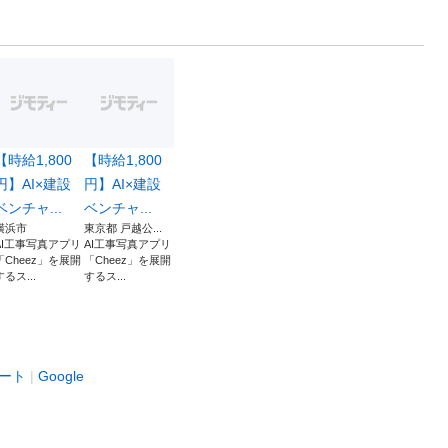
【時給1,800
【時給1,800
円】AI×建設
円】AI×建設
ベンチャ...
ベンチャ...
横浜市
東京都 戸越公...
AI工事写真アプリ
AI工事写真アプリ
「Cheez」を展開
「Cheez」を展開
するス...
するス...
ート
Google