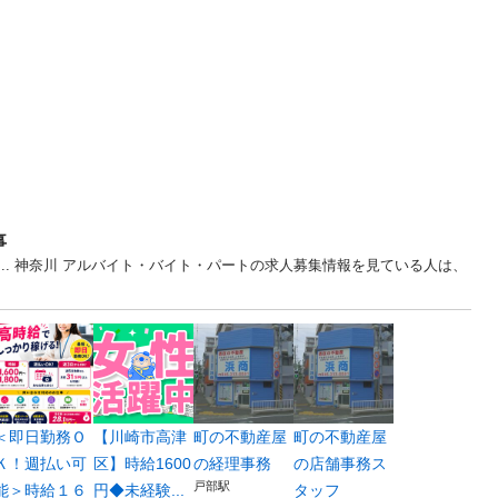
事
3... 神奈川 アルバイト・バイト・パートの求人募集情報を見ている人は、
＜即日勤務Ｏ
【川崎市高津
町の不動産屋
町の不動産屋
Ｋ！週払い可
区】時給1600
の経理事務
の店舗事務ス
戸部駅
能＞時給１６
円◆未経験...
タッフ