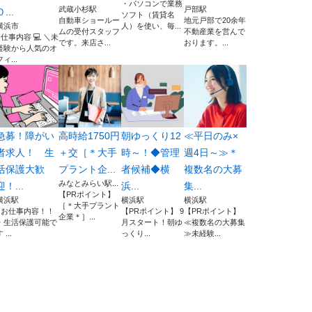
・パソコンで業務
武蔵小杉駅
戸部駅
０...
ソフト（賃貸名
自動車ショールー
地元戸部で20余年
横浜市
人）を使い、毎...
ムの受付スタッフ
不動産業を営んで
■仕事内容 💻 ＼未
です。来店さ...
おります。...
経験から人気のオ
フィ...
急募！障がい
高時給1750円
朝ゆっくり12
≪平日のみ×
者求人！ 生
＋交［＊大手
時～！◆管理
週4日～≫＊
活保護大歓
プラント企...
者候補◆横
複数名の大募
みなとみらい駅...
迎！...
浜...
集...
【PRポイント】
横浜駅
横浜駅
横浜駅
［＊大手プラント
■お仕事内容！！
【PRポイント】 9
【PRポイント】
企業＊］...
・生活保護可能で
月スタート！朝ゆ
≪複数名の大募集
 ...
っくり...
≫未経験...