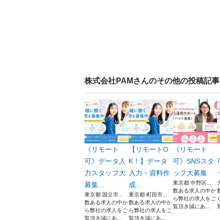
株式会社PAM
さんのその他の投稿記事
《リモート
【リモートO
《リモート
可》データ入
K！】データ
可》SNSスタ
力スタッフ大
入力・資料作
ッフ大募集
東京都 中野区...
募集...
成...
数ある求人の中か
東京都 国立市...
東京都 町田市...
ら弊社の求人をご
数ある求人の中か
数ある求人の中か
覧頂き誠にあ...
ら弊社の求人をご
ら弊社の求人をご
覧頂き誠にあ...
覧頂き誠にあ...