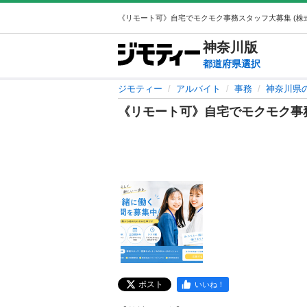
神奈川
版
都道府県選択
ジモティー
アルバイト
事務
神奈川県
《リモート可》自宅でモクモク事
ポスト
いいね！