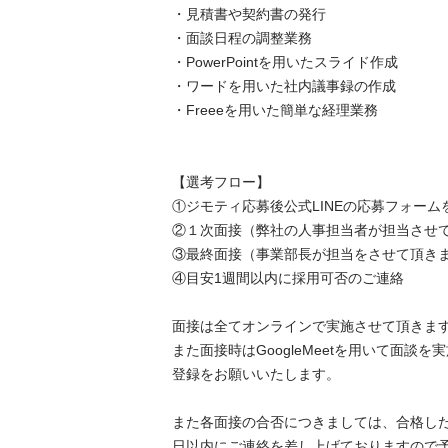
・見積書や契約書の発行

・面談日程の調整業務

・PowerPointを用いたスライド作成

・ワードを用いた社内議事録の作成

・Freeeを用いた簡単な経理業務

【選考フロー】

①ジモティ応募後公式LINEの応募フォームを入
②１次面接（弊社の人事担当者が担当させて頂
③最終面接（事業部長が担当をさせて頂きます
④目安1週間以内に採用可否のご連絡

面接は全てオンラインで実施させて頂きます。
また面接時はGoogleMeetを用いて面談
登録をお願いいたします。

また各面接の合否につきましては、合格した方
日以内にご連絡を差し上げておりますので