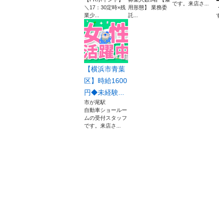
です。来店さ...
＼17：30定時×残
用形態】 業務委
業少...
託...
す
【横浜市青葉
区】時給1600
円◆未経験...
市が尾駅
自動車ショールー
ムの受付スタッフ
です。来店さ...