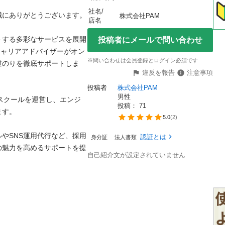
社名/
ありがとうございます。

株式会社PAM
店名
トする多彩なサービスを展開
投稿者にメールで問い合わせ
のキャリアアドバイザーがオン
※問い合わせは会員登録とログイン必須です
道のりを徹底サポートしま
違反を報告
注意事項
投稿者
株式会社PAM
男性
ングスクールを運営し、エンジ
投稿： 
71


5.0
(
2
)
やSNS運用代行など、採用
認証とは
身分証
法人書類
の魅力を高めるサポートを提
自己紹介文が設定されていません