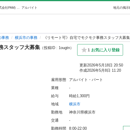
《リモート可》自宅でモクモク事務スタッフ大募集 (株式会社PAM) 横浜の事務の無料求人広告・アルバイト・バイト募集情報｜ジモティー
アルバイト
地元の掲示
の事務
横浜市の事務
《リモート可》自宅でモクモク事務スタッフ大募集
務スタッフ大募集
（投稿ID : 1ougtn）
1
お気に入り登録
更新
2026年5月18日 20:50
作成
2026年5月8日 11:20
雇用形態
アルバイト・パート
業種
-
給与
時給1,300円
地域
横浜市
勤務地
神奈川県横浜市
交通
-
勤務時間
8:00-22:00