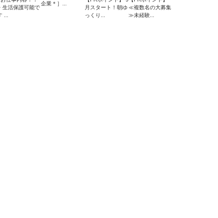
企業＊］...
・生活保護可能で
月スタート！朝ゆ
≪複数名の大募集
 ...
っくり...
≫未経験...