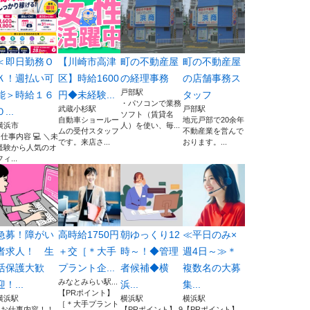
＜即日勤務Ｏ
【川崎市高津
町の不動産屋
町の不動産屋
Ｋ！週払い可
区】時給1600
の経理事務
の店舗事務ス
戸部駅
能＞時給１６
円◆未経験...
タッフ
・パソコンで業務
武蔵小杉駅
戸部駅
０...
ソフト（賃貸名
自動車ショールー
地元戸部で20余年
横浜市
人）を使い、毎...
ムの受付スタッフ
不動産業を営んで
■仕事内容 💻 ＼未
です。来店さ...
おります。...
経験から人気のオ
フィ...
急募！障がい
高時給1750円
朝ゆっくり12
≪平日のみ×
者求人！ 生
＋交［＊大手
時～！◆管理
週4日～≫＊
活保護大歓
プラント企...
者候補◆横
複数名の大募
みなとみらい駅...
迎！...
浜...
集...
【PRポイント】
横浜駅
横浜駅
横浜駅
［＊大手プラント
■お仕事内容！！
【PRポイント】 9
【PRポイント】