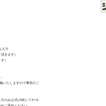
力

きます）

）



を実施いたしますので事前のご
のみ公式LINEにて3〜5
予めご承知ください。