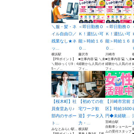
＼服・髪・ネ
＜即日勤務Ｏ
＜即日勤務Ｏ
イル自由◎／
Ｋ！週払い可
Ｋ！週払い可
残業なし★ネ
能＞時給１６
能＞時給１６
ッ...
０...
０...
横浜駅
藤沢市
川崎市
【PRポイント】
■仕事内容 💻 ＼未
■仕事内容 💻 ＼未
＼朝ゆっくり9：4
経験から人気のオ
経験から人気のオ
5～／...
フィ...
フィ...
【桜木町】社
【初めての在
【川崎市宮前
員食堂あり♪
宅ワーク歓
区】時給1600
部内のサポー
迎】データ入
円◆未経験...
宮崎台駅
ト...
力・...
自動車ショールー
みなとみらい駅...
横浜駅
ムの受付スタッフ
【PRポイント】
募集人数3名 【雇