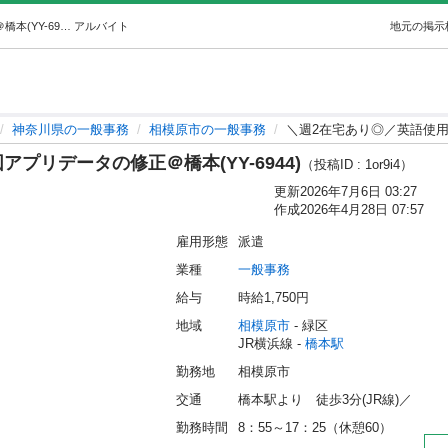
＼週2在宅あり◎／英語使用★地図アプリデータの修正＠橋本(YY-6944) (ヒューマントラスト) 橋本の一般事務の無料求人広告・アルバイト・バイト募集情報｜ジモティー
アルバイト
地元の掲示
神奈川県の一般事務
相模原市の一般事務
＼週2在宅あり◎／英語使用★
プリデータの修正＠橋本(YY-6944)
（投稿ID : 1or9i4）
更新
2026年7月6日 03:27
作成
2026年4月28日 07:57
雇用形態
派遣
業種
一般事務
給与
時給1,750円
地域
相模原市
 - 緑区
JR横浜線 - 
橋本駅
勤務地
相模原市
交通
橋本駅より　徒歩3分(JR線)／
勤務時間
8：55～17：25（休憩60）