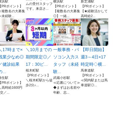
横浜駅
横浜駅
新芝浦駅
ムの受付スタッフ
【PRポイント】
【PRポイント】
【PRポイント】
です。来店さ...
≪複数名の大募集
【複数名の大募集
【★経験活かして
≫未経験...
◎】一緒...
高時給2...
＼17時まで×
＼10月までの
一般事務・パ
【即日開始】
残業少なめ◎
期間限定◎／
ソコン入力ス
週3～4日×17
／健診結果
17：30ピ...
タッフ（未経
時定時◇横...
桜木町駅
馬車道駅
の...
験...
【PRポイント】
【PRポイント】
柿生駅
武蔵小杉駅
＼桜木町駅から徒
≪関内駅または馬
【PRポイント】
≪応募について≫
歩2分♪...
車道駅◎...
＼高時給1600円
◆まずはお名前や
+交／...
年齢、志...