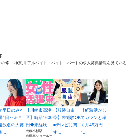
事
の修... 神奈川 アルバイト・バイト・パートの求人募集情報を見ている
≪平日のみ×
【川崎市高津
【服装自由
【経験活かし
週4日～≫＊
区】時給1600
◎】未経験OK
てガツンと稼
複数名の大募
円◆未経験...
■テレビに関
ぐ月45万円
武蔵小杉駅
集...
す...
↑...
自動車ショールー