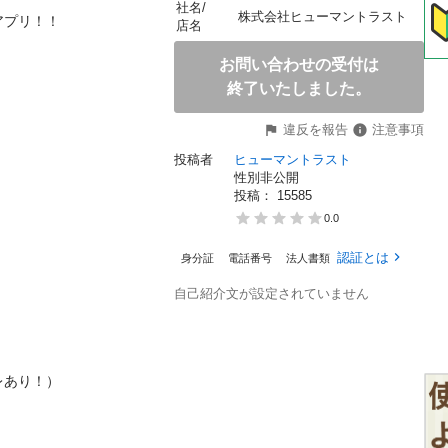
社名/
株式会社ヒューマントラスト
！！

店名
お問い合わせの受付は
終了いたしました。
違反を報告
注意事項
投稿者
ヒューマントラスト
性別非公開
投稿： 
15585
0.0
認証とは
身分証
電話番号
法人書類
自己紹介文が設定されていません
り！）
