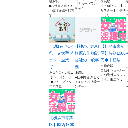
横浜駅
横浜駅
［＊大手プラント
■お仕事内容！！
【PRポイント】 9
企業＊］...
・生活保護可能で
月スタート！朝ゆ
す ...
っくり...
＼週1在宅OK
【神奈川県相
【川崎市宮前
◎／★大手プ
模原市】物流
区】時給1600
ラント企業
会社の一般事
円◆未経験...
宮崎台駅
で...
務...
自動車ショールー
みなとみらい駅...
上溝駅
ムの受付スタッフ
【PRポイント】
■仕事内容 新しく
です。来店さ...
□■クインズスク
てキレイな物流セ
エア内直...
ンター♪...
【横浜市青葉
区】時給1600