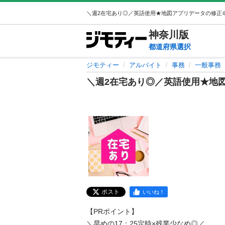
神奈川
版
都道府県選択
ジモティー
アルバイト
事務
一般事務
＼週2在宅あり◎／英語使用★地図ア
ポスト
いいね！
【PRポイント】

＼早めの17：25定時×残業少なめ◎／
