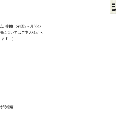
払い制度は初回2ヶ月間の
利用についてはご本人様から
。）



程度
