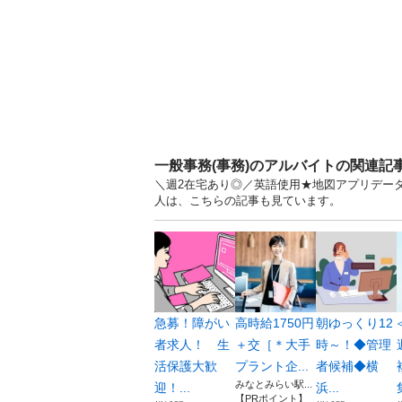
一般事務(事務)のアルバイトの関連記
＼週2在宅あり◎／英語使用★地図アプリデータ
人は、こちらの記事も見ています。
急募！障がい
高時給1750円
朝ゆっくり12
者求人！ 生
＋交［＊大手
時～！◆管理
活保護大歓
プラント企...
者候補◆横
みなとみらい駅...
迎！...
浜...
【PRポイント】