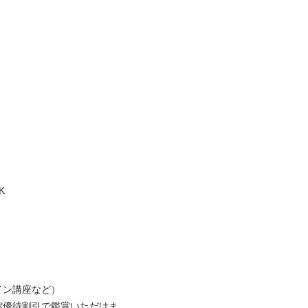


講座など）

館優待割引で鑑賞いただけま