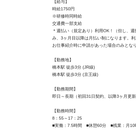
【給与】

時給1750円

※研修時同時給

交通費一部支給

＊週払い（規定あり）利用OK！（但し、週
み、3ヶ月目以降は月払い制になります。
お仕事紹介時に申請があった場合のみとなります
【勤務地】

橋本駅 徒歩3分 (JR線)

橋本駅 徒歩3分 (京王線)

【勤務期間】

即日～長期（初回31日契約、以降3ヶ月更新）
【勤務時間】

8：55～17：25

■実働：7.5時間　■休憩60分　■残業：月10時間