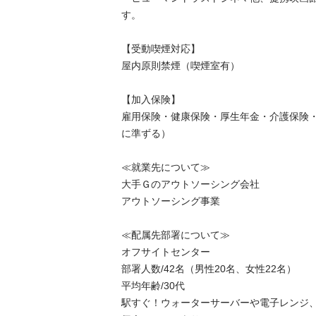
す。

【受動喫煙対応】

屋内原則禁煙（喫煙室有）

【加入保険】

雇用保険・健康保険・厚生年金・介護保険
に準ずる）

≪就業先について≫

大手Ｇのアウトソーシング会社

アウトソーシング事業

≪配属先部署について≫

オフサイトセンター

部署人数/42名（男性20名、女性22名）

平均年齢/30代

駅すぐ！ウォーターサーバーや電子レンジ、冷