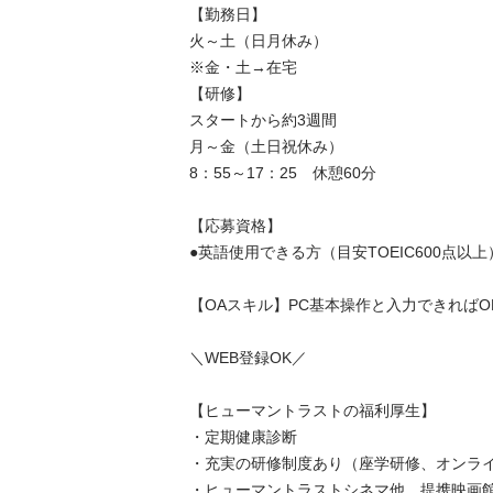
【勤務日】

火～土（日月休み）

※金・土→在宅

【研修】

スタートから約3週間

月～金（土日祝休み）

8：55～17：25　休憩60分

【応募資格】

●英語使用できる方（目安TOEIC600点以上）

【OAスキル】PC基本操作と入力できればOK

＼WEB登録OK／　

【ヒューマントラストの福利厚生】

・定期健康診断

・充実の研修制度あり（座学研修、オンライン
・ヒューマントラストシネマ他、提携映画