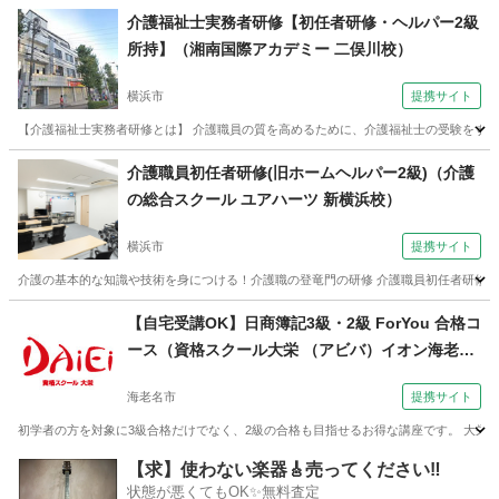
神奈川
海老名市
簿記
介護福祉士実務者研修【初任者研修・ヘルパー2級
所持】（湘南国際アカデミー 二俣川校）
横浜市
提携サイト
【介護福祉士実務者研修とは】 介護職員の質を高めるために、介護福祉士の受験をするに
神奈川
横浜市
介護福祉士
介護職員初任者研修(旧ホームヘルパー2級)（介護
の総合スクール ユアハーツ 新横浜校）
横浜市
提携サイト
介護の基本的な知識や技術を身につける！介護職の登竜門の研修 介護職員初任者研修の資
神奈川
横浜市
介護福祉士
【自宅受講OK】日商簿記3級・2級 ForYou 合格コ
ース（資格スクール大栄 （アビバ）イオン海老名
校）
海老名市
提携サイト
初学者の方を対象に3級合格だけでなく、2級の合格も目指せるお得な講座です。 大栄オ
神奈川
海老名市
簿記
【求】使わない楽器🎸売ってください‼️
状態が悪くてもOK✨無料査定