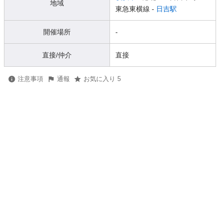
地域
東急東横線 -
日吉駅
開催場所
-
直接/仲介
直接
注意事項
通報
お気に入り 5