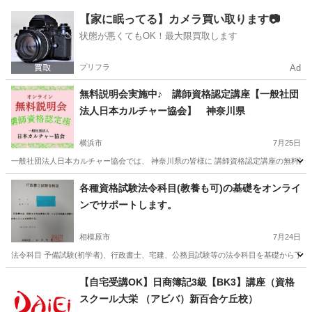
神奈川
茅ヶ崎市
茅ケ崎駅
その他
講座
【家に眠ってる】カメラ買い取ります📷
状態が悪くてもOK！最大限買取します
プリフラ
Ad
無料説明会実施中♪ 講師資格認定講座【一般社団
法人日本カルチャー協会】 神奈川県
横浜市
7月25日
一般社団法人日本カルチャー協会では、 神奈川県の皆様に 講師資格認定講座の無料説明会
神奈川
横浜市
その他
カルチャー
各種資格試験法令科目(教養も可)の基礎をオンライ
ンでサポートします。
相模原市
7月24日
法令科目 予備試験(初学者)、行政書士、宅建、公務員試験等の法令科目を基礎から丁寧に
神奈川
相模原市
資格
公務員試験
【自宅受講OK】日商簿記3級【BK3】講座（資格
スクール大栄 （アビバ）新百合ケ丘校）