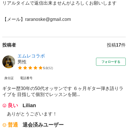
リアルタイムで返信出来ませんがよろしくお願いします

【メール】raranoske@gmail.com

投稿者
投稿
17
件
エムレコラボ
男性
フォローする
5.0
(
52
)
身分証
電話番号
ギター歴30年の50代オッサンです ６ヶ月ギター弾き語りラ
イブを 目指して個別でレッスンを開...
良い
Lilian
ありがとうございます！
普通
退会済みユーザー