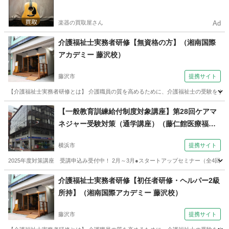
楽器の買取屋さん
Ad
介護福祉士実務者研修【無資格の方】（湘南国際
アカデミー 藤沢校）
藤沢市
提携サイト
【介護福祉士実務者研修とは】 介護職員の質を高めるために、介護福祉士の受験をするに
神奈川
藤沢市
介護福祉士
【一般教育訓練給付制度対象講座】第28回ケアマ
ネジャー受験対策（通学講座）（藤仁館医療福祉
カレッジ 横浜校）
横浜市
提携サイト
2025年度対策講座 受講申込み受付中！ 2月～3月●スタートアップセミナー（全4回） 4月～ ●通学総合課
神奈川
横浜市
その他
介護福祉士実務者研修【初任者研修・ヘルパー2級
所持】（湘南国際アカデミー 藤沢校）
藤沢市
提携サイト