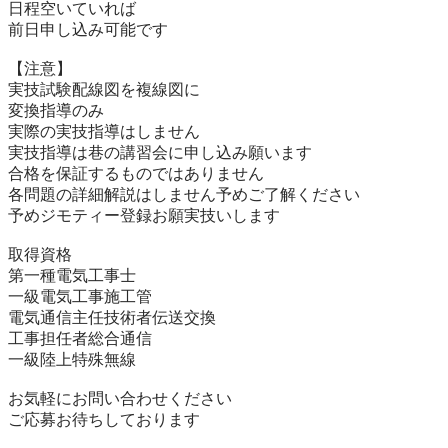
日程空いていれば

前日申し込み可能です

【注意】

実技試験配線図を複線図に

変換指導のみ　

実際の実技指導はしません

実技指導は巷の講習会に申し込み願います

合格を保証するものではありません

各問題の詳細解説はしません予めご了解ください

予めジモティー登録お願実技いします

取得資格

第一種電気工事士

一級電気工事施工管

電気通信主任技術者伝送交換

工事担任者総合通信

一級陸上特殊無線

お気軽にお問い合わせください

ご応募お待ちしております
