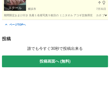
スクール
横浜市
7月31日
期間限定おまけ付き 先着１名様写真５枚目の ミニタオル アコギ交換用弦 カポ プレゼン
神奈川
横浜市
ウクレレ
ページTOPへ
投稿
誰でも今すぐ30秒で投稿出来る
投稿画面へ (無料)