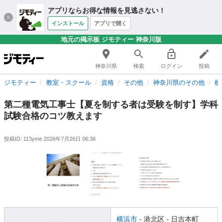
アプリならお得な情報を見逃さない！
インストール
アプリで開く
地元の掲示板 ジモティー 神奈川版
神奈川県
検索
ログイン
投稿
ジモティー
教室・スクール
資格
その他
神奈川県のその他
横
第二種電気工事士【夏を制する者は受験を制す】学科
試験合格のコツ教えます
投稿ID: 113yme
2026年7月26日 06:36
横浜市
- 港北区
- 日吉本町