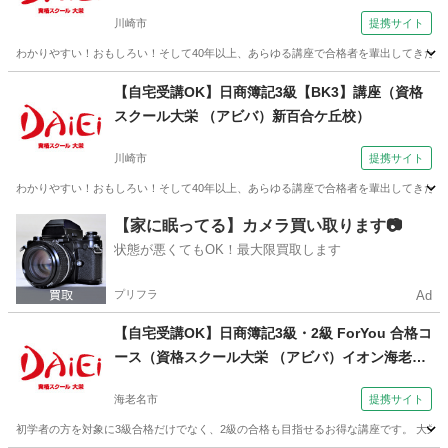
川崎市
提携サイト
わかりやすい！おもしろい！そして40年以上、あらゆる講座で合格者を輩出してきた実
神奈川
川崎市
簿記
【自宅受講OK】日商簿記3級【BK3】講座（資格
スクール大栄 （アビバ）新百合ケ丘校）
川崎市
提携サイト
わかりやすい！おもしろい！そして40年以上、あらゆる講座で合格者を輩出してきた実
神奈川
川崎市
簿記
【家に眠ってる】カメラ買い取ります📷
状態が悪くてもOK！最大限買取します
プリフラ
Ad
【自宅受講OK】日商簿記3級・2級 ForYou 合格コ
ース（資格スクール大栄 （アビバ）イオン海老名
校）
海老名市
提携サイト
初学者の方を対象に3級合格だけでなく、2級の合格も目指せるお得な講座です。 大栄オ