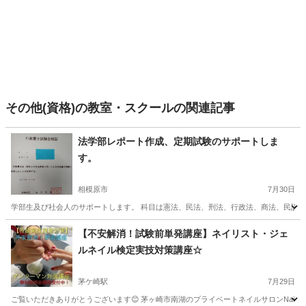
その他(資格)の教室・スクールの関連記事
法学部レポート作成、定期試験のサポートしま
す。
相模原市
7月30日
学部生及び社会人のサポートします。 科目は憲法、民法、刑法、行政法、商法、民訴、刑訴
神奈川
相模原市
資格
答案
【不安解消！試験前単発講座】ネイリスト・ジェ
ルネイル検定実技対策講座☆
茅ケ崎駅
7月29日
ご覧いただきありがとうございます😊 茅ヶ崎市南湖のプライベートネイルサロンNailSalon