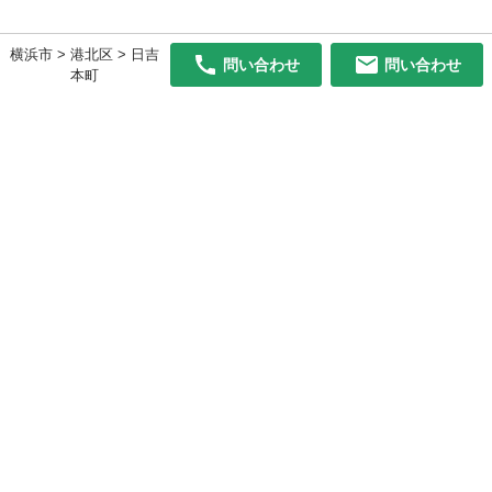
横浜市 > 港北区 > 日吉
問い合わせ
問い合わせ
本町
初めての方へ
利用規約
プライバシーポリシー
プライバシー・ステートメント
健全化に資する運用方針
お問い合わせ
運営会社
サイトマップ
ご利用ガイド
フリーワードで探す
PC版で表示
都道府県選択
特定商取引法の表示
利用者情報の外部送信について
© 2011-
2026
Jmty, Inc.