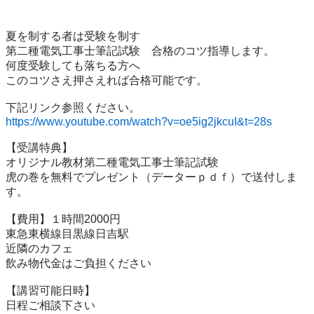
夏を制する者は受験を制す

第二種電気工事士筆記試験　合格のコツ指導します。

何度受験しても落ちる方へ

このコツさえ押さえれば合格可能です。

https://www.youtube.com/watch?v=oe5ig2jkcuI&t=28s
【受講特典】

オリジナル教材第二種電気工事士筆記試験

虎の巻を無料でプレゼント（データーｐｄｆ）で送付しま
す。

【費用】１時間2000円

東急東横線目黒線日吉駅

近隣のカフェ

飲み物代金はご負担ください

【講習可能日時】

日程ご相談下さい
