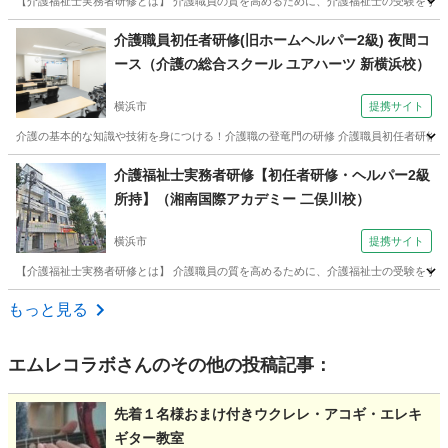
【介護福祉士実務者研修とは】 介護職員の質を高めるために、介護福祉士の受験をするに
神奈川
藤沢市
介護福祉士
介護職員初任者研修(旧ホームヘルパー2級) 夜間コ
ース（介護の総合スクール ユアハーツ 新横浜校）
横浜市
提携サイト
介護の基本的な知識や技術を身につける！介護職の登竜門の研修 介護職員初任者研修の資
神奈川
横浜市
介護福祉士
介護福祉士実務者研修【初任者研修・ヘルパー2級
所持】（湘南国際アカデミー 二俣川校）
横浜市
提携サイト
【介護福祉士実務者研修とは】 介護職員の質を高めるために、介護福祉士の受験をするに
神奈川
横浜市
介護福祉士
もっと見る
エムレコラボ
さんのその他の投稿記事：
先着１名様おまけ付きウクレレ・アコギ・エレキ
ギター教室