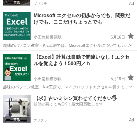
Ad
プリフラ
Microsoft エクセルの初歩からでも、関数だ
けでも、ここだけちょっとでも
小田急相模原駅
6月16日
趣味のパソコン教室・K-z工房では、Microsoftエクセルについてもレッ
スンしています。 K-z工房は、レッスン形式ではない個々対応なの
神奈川
相模原市
小田急相模原駅
エクセル
工房
【Excel】計算は自動で間違いなし！エクセ
で、 他の人と差を感じる事なく楽しく覚えられます。 よくお話しいた
ルを覚えよう！500円／ｈ
だく...
小田急相模原駅
5月19日
趣味のパソコン教室・K-z工房で、マイクロソフトエクセルを覚えてみ
ませんか？ エクセル（Excel）が、パソコンに入っていたけどこれっ
神奈川
相模原市
小田急相模原駅
エクセル
工房
【求】古いミシン買わせてください🖐️
て何？ 使ったことないんだけど、どうやってつかうの？ という方も多
状態が悪くてもOK！最大限買取します
いはず。 ...
Ad
プリフラ