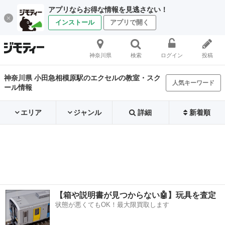
アプリならお得な情報を見逃さない！
インストール
アプリで開く
神奈川県
検索
ログイン
投稿
神奈川県 小田急相模原駅のエクセルの教室・スク
人気キーワード
ール情報
エリア
ジャンル
詳細
新着順
【箱や説明書が見つからない🤖】玩具を査定
状態が悪くてもOK！最大限買取します