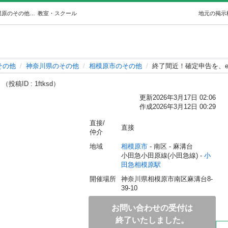
終了間近！確定申告を、e-Taxで！ (K-z工房) 小田急相模原のその他の生徒募集・教室・スクールの広告掲示板｜ジモティー
教室・スクール
地元の掲示
その他
神奈川県のその他
相模原市のその他
終了間近！確定申告を、e-
！
（投稿ID : 1ftksd）
更新
2026年3月17日 02:06
作成
2026年3月12日 00:29
直接/
直接
仲介
地域
相模原市
 - 南区
 - 麻溝台
小田急小田原線(小田急線) - 
小
田急相模原駅
開催場所
神奈川県相模原市南区麻溝台8-
39-10
お問い合わせの受付は
終了いたしました。