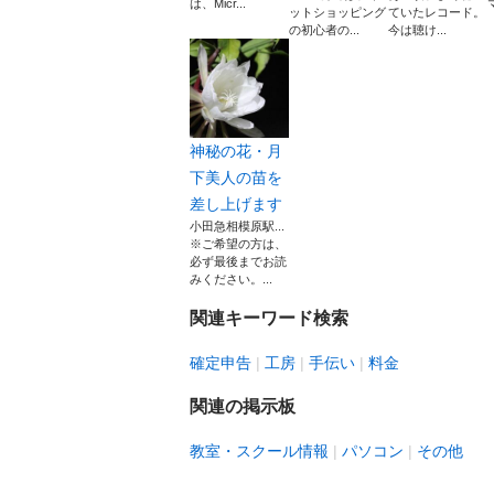
は、Micr...
ットショッピング
ていたレコード。
の初心者の...
今は聴け...
神秘の花・月
下美人の苗を
差し上げます
小田急相模原駅...
※ご希望の方は、
必ず最後までお読
みください。...
関連キーワード検索
確定申告
工房
手伝い
料金
関連の掲示板
教室・スクール情報
パソコン
その他