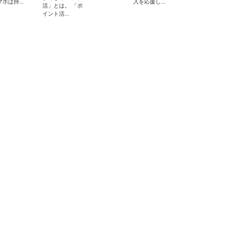
マホは持...
入を応援し...
活」とは。 「ポ
イント活...