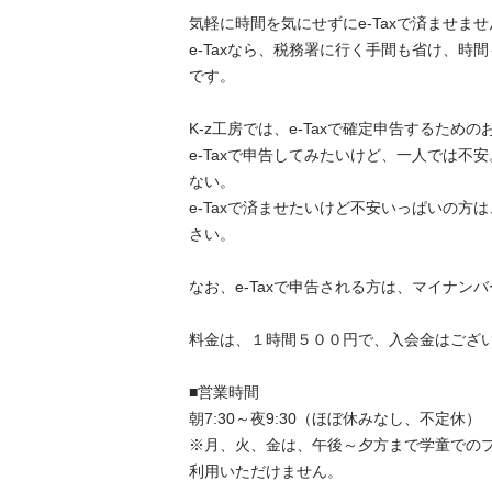
気軽に時間を気にせずにe-Taxで済ませません
e-Taxなら、税務署に行く手間も省け、時
です。

K-z工房では、e-Taxで確定申告するための
e-Taxで申告してみたいけど、一人では不
ない。

e-Taxで済ませたいけど不安いっぱいの方
さい。

なお、e-Taxで申告される方は、マイナンバー
料金は、１時間５００円で、入会金はございませ
■営業時間

朝7:30～夜9:30（ほぼ休みなし、不定休）

※月、火、金は、午後～夕方まで学童での
利用いただけません。
