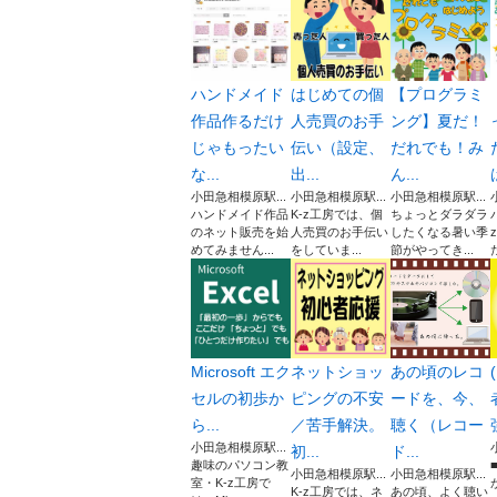
ハンドメイド
はじめての個
【プログラミ
作品作るだけ
人売買のお手
ング】夏だ！
じゃもったい
伝い（設定、
だれでも！み
な...
出...
ん...
小田急相模原駅...
小田急相模原駅...
小田急相模原駅...
ハンドメイド作品
K-z工房では、個
ちょっとダラダラ
のネット販売を始
人売買のお手伝い
したくなる暑い季
めてみません...
をしていま...
節がやってき...
Microsoft エク
ネットショッ
あの頃のレコ
セルの初歩か
ピングの不安
ードを、今、
ら...
／苦手解決。
聴く（レコー
小田急相模原駅...
初...
ド...
趣味のパソコン教
小田急相模原駅...
小田急相模原駅...
室・K-z工房で
K-z工房では、ネ
あの頃、よく聴い