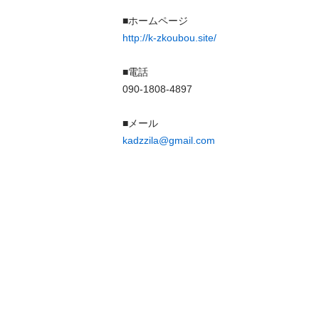
http://k-zkoubou.site/
■電話

090-1808-4897

kadzzila@gmail.com