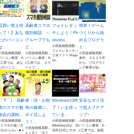
【買い替え待
高齢者スマホ
フォトレタッ
簡単！ゲーム
って！】あな
個別相談 ～
チしよう！Ph
づくりから始
たのパソコン
グループでも
otosho...
めるプログラ
小田急相模原駅...
は...
ど...
ミ...
フォトレタッチっ
小田急相模原駅...
小田急相模原駅...
小田急相模原駅...
て何？？？ Photo
パソコン教室 K-
パソコン教室・K-
来年、２０２０年
sh...
z工房では、あな
z工房では、 スマ
から、プログラミ
たのパソコ...
ートフ...
ング教育が始...
(⌒∇⌒) 高齢
体・頭・お財
Windows10終
安全なポイ活
者のスマホ勉
布の健康に、
了！いま持っ
で収入プチア
強会の講師...
ポイ活しよ
ている...
ップ↑
小田急相模原駅...
小田急相模原駅...
小田急相模原駅...
う！...
■スマホの使い方
Windows10は、20
パソコン教室・K-
小田急相模原駅...
がわからない ■ス
25年10月にサポ...
z工房では、副収
よくきく「ポイ