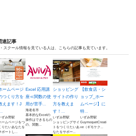
関連記事
 教室・スクール情報を見ている人は、こちらの記事も見ています。
ホームページ
Excel 応用講
ショッピング
【飲食店・シ
のつくり方を
座≪関数の使
サイトの作り
ョップ_ホー
教えます！J
用が苦手...
方を教えま
ムページ】に
海老名市
...
す！...
特...
基本的なExcelの
いずみ野駅
いずみ野駅
いずみ野駅
操作はできるもの
ホームページをつ
ショッピングサイ
GuymoquetCreati
の、関数...
くりたいあなたを
トをつくりたいあ
ve（ギモケク...
サポートし...
なたをサポー...