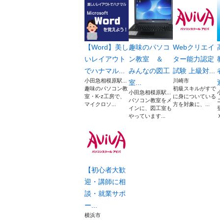
【Word】美し
趣味のパソコ
Webクリエイ
いレイアウト
ン教室 ＆
ター能力認定
でハナマル...
みんなの図工
試験 上級対...
小田急相模原駅...
川崎市
室...
趣味のパソコン教
初級スキルがすで
小田急相模原駅...
室・K-z工房で、
に身についている
パソコン教室をメ
マイクロソ...
方を対象に、...
インに、図工室も
やっています...
【初心者大歓
迎・講師に相
談・就業サポ
ー...
横浜市