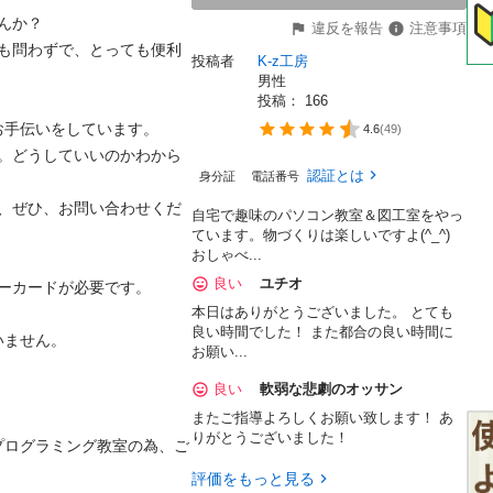
か？

違反を報告
注意事項
間も問わずで、とっても便利
投稿者
K-z工房
男性
投稿： 
166
お手伝いをしています。

4.6
(
49
)
安。どうしていいのかわから
認証とは
身分証
電話番号
は、ぜひ、お問い合わせくだ
自宅で趣味のパソコン教室＆図工室をやっ
ています。物づくりは楽しいですよ(^_^)
おしゃべ...
良い
ユチオ
カードが必要です。

本日はありがとうございました。 とても
良い時間でした！ また都合の良い時間に
ん。

お願い...
良い
軟弱な悲劇のオッサン
またご指導よろしくお願い致します！ あ
りがとうございました！
プログラミング教室の為、ご
評価をもっと見る