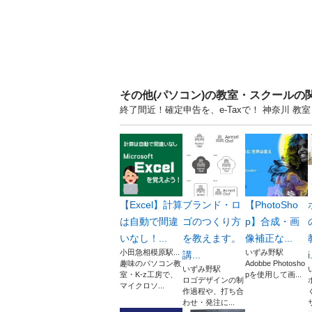
その他(パソコン)の教室・スクールの
終了間近！確定申告を、e-Taxで！ 神奈川
【Excel】計算
ブランド・ロ
【PhotoSho
は自動で間違
ゴのつくり方
p】合成・画
いなし！...
を教えます。
像補正な...
小田急相模原駅...
いずみ野駅
講...
i
趣味のパソコン教
Adobbe Photosho
いずみ野駅
室・K-z工房で、
pを使用して画...
ロゴデザインの制
マイクロソ...
作過程や、打ち合
わせ・発注に...