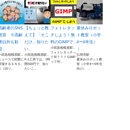
高齢者のSNS
【ちょっと教
フォトレタッ
夏休みロボッ
教室 ※高齢
えて】「そこ
チしよう！無
ト教室（小学
者以外も歓
だけ」知りた
料のGIMPで...
4〜6年生）
小田急相模原駅...
迎...
い...
｜...
フォトレタッチっ
小田急相模原駅...
小田急相模原駅...
弘明寺駅
て何？？？ GIMP
ニュースで頻繁に
K-z工房では、1時
夏休みロボット教
って何...
登場するＳＮＳ。
間500円で、知り
室（小学4〜6年生
Ｘ（旧ツ...
たいこ...
向け） ...