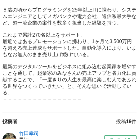
５歳の頃からプログラミングを25年以上ITに携わり、システ
ムエンジニアとしてメガバンクや電力会社、通信系最大手な
ど、超一流企業の案件を数多く担当した経験を持つ。

これまで累計270名以上をサポート。

最近ではあるプロモーションに携わり、1ヶ月で3,500万円
を超える売上達成をサポートした。自動化導入により、いま
もなお無人のまま売り上げ続けている。

最新のデジタルツールをビジネスに組み込む起業家を増やす
ことを通して、起業家のみなさんの売上アップと省力化に貢
献することで、「一度きりの人生を最高に楽しむ人であふれ
る世界をつくっていきたい」と、そんな思いで活動してい
る。

＝＝＝＝＝＝＝＝＝＝＝＝＝＝＝＝
投稿者
投稿
19
件
竹田幸司