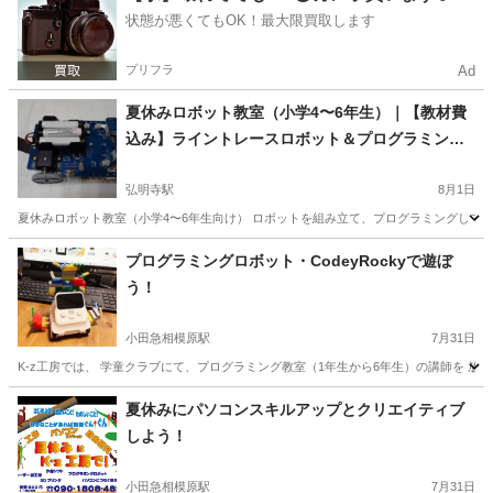
状態が悪くてもOK！最大限買取します
プリフラ
Ad
夏休みロボット教室（小学4〜6年生）｜【教材費
込み】ライントレースロボット＆プログラミング
教室
弘明寺駅
8月1日
夏休みロボット教室（小学4〜6年生向け） ロボットを組み立て、プログラミングして、実際に走らせる
神奈川
横浜市
弘明寺駅
プログラミング
夏休み
プログラミングロボット・CodeyRockyで遊ぼ
う！
小田急相模原駅
7月31日
K-z工房では、 学童クラブにて、プログラミング教室（1年生から6年生）の講師を 放
神奈川
相模原市
小田急相模原駅
プログラミング
工房
夏休みにパソコンスキルアップとクリエイティブ
しよう！
小田急相模原駅
7月31日