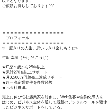
以上となります。

ご依頼お待ちしております^^/

＝＝＝＝＝＝＝＝＝＝＝＝＝＝＝＝

　プロフィール

＝＝＝＝＝＝＝＝＝＝＝＝＝＝＝＝

✨一度きりの人生、思いっきり楽しもうぜ✨

竹田 幸司（たけだ こうじ）

★IT歴５歳から25年以上

★累計270名以上サポート

★月3,500万円超売上達成サポート

★超一流企業案件を多数経験

★元会社員SE

売上に伸び悩む起業家を対象に、Web集客や自動化導入を
はじめ、ビジネス全体を通して最新のデジタルツールを駆使
したビジネスサポートをしている。
