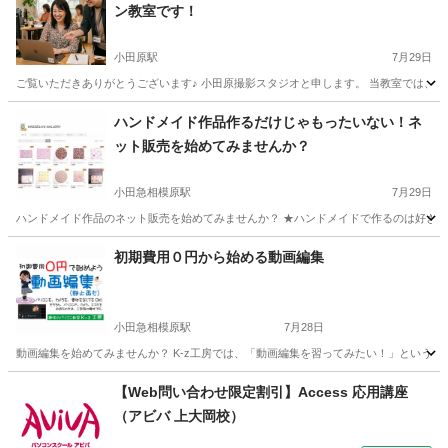
ン教室です！
小田原駅
7月29日
ご覧いただきありがとうございます♪ 小田原撮影スタジオと申します。 当教室では、主
神奈川
小田原市
小田原駅
その他
動画編集
ハンドメイド作品作るだけじゃもったいない！ネ
ット販売を始めてみませんか？
小田急相模原駅
7月29日
ハンドメイド作品のネット販売を始めてみませんか？ ★ハンドメイドで作るのは好きな
神奈川
相模原市
小田急相模原駅
その他
ハンドメイド
初期費用０円から始める動画編集
小田急相模原駅
7月28日
動画編集を始めてみませんか？ K-z工房では、「動画編集を習ってみたい！」という方が
神奈川
相模原市
小田急相模原駅
その他
動画編集
【Web問い合わせ限定割引】Access 応用講座
（アビバ 上大岡校）