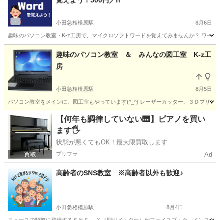
覚えよう！500円／h
小田急相模原駅
8月6日
趣味のパソコン教室・K-z工房で、マイクロソフトワードを覚えてみませんか？ ワード（
神奈川
相模原市
小田急相模原駅
ワード
チラシ
趣味のパソコン教室 ＆ みんなの図工室 K-z工
房
小田急相模原駅
8月5日
パソコン教室をメインに、図工室もやっています(^_^) レーザーカッター、３Ｄプリン
神奈川
相模原市
小田急相模原駅
その他
図工
【何年も調律していない🎹】ピアノを買い
ます🖐️
状態が悪くてもOK！最大限買取します
プリフラ
Ad
高齢者のSNS教室 ※高齢者以外も歓迎♪
小田急相模原駅
8月4日