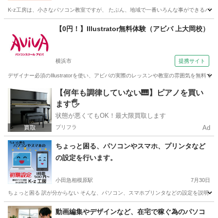
K-z工房は、小さなパソコン教室ですが、 たぶん、地域で一番いろんな事ができるパソ
神奈川
相模原市
小田急相模原駅
Windows総合
工房
【0円！】Illustrator無料体験（アビバ 上大岡校）
横浜市
提携サイト
デザイナー必須のIllustratorを使い、アビバの実際のレッスンや教室の雰囲気を無料で体
神奈川
横浜市
Illustrator
【何年も調律していない🎹】ピアノを買い
ます🖐️
状態が悪くてもOK！最大限買取します
プリフラ
Ad
ちょっと困る、パソコンやスマホ、プリンタなど
の設定を行います。
小田急相模原駅
7月30日
ちょっと困る 訳が分からない そんな、パソコン、スマホプリンタなどの設定を説明を交
神奈川
相模原市
小田急相模原駅
Windows総合
料金
動画編集やデザインなど、在宅で稼ぐ為のパソコ