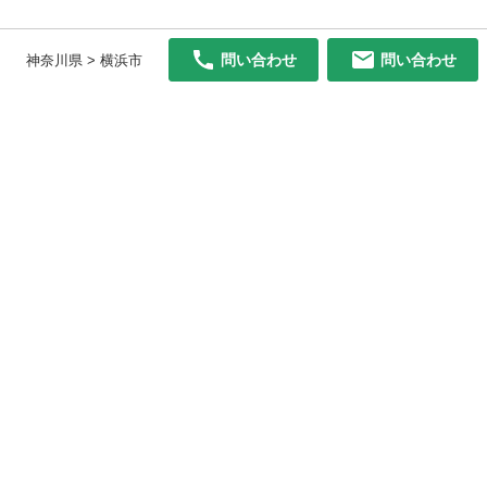
問い合わせ
問い合わせ
神奈川県 > 横浜市
初めての方へ
利用規約
プライバシーポリシー
プライバシー・ステートメント
健全化に資する運用方針
お問い合わせ
運営会社
サイトマップ
ご利用ガイド
フリーワードで探す
PC版で表示
都道府県選択
特定商取引法の表示
利用者情報の外部送信について
© 2011-
2026
Jmty, Inc.