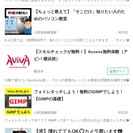
ニュースで頻繁に登場するＳＮＳ。 Ｘ（旧ツイッター）やフェイスブック、インスタグラ
神奈川
相模原市
小田急相模原駅
その他
SNS
【ちょっと教えて】「そこだけ」知りたい人のた
めのパソコン教室
小田急相模原駅
8月3日
K-z工房では、1時間500円で、知りたいことだけを聞くこともできます。 「サイトに登
神奈川
相模原市
小田急相模原駅
Windows総合
工房
【スキルチェックが無料！】Access無料体験（ア
ビバ 横浜校）
横浜市
提携サイト
仕事で差がつくAccessを使い、アビバの実際のレッスンや教室の雰囲気を無料で体験
神奈川
横浜市
アクセス
フォトレタッチしよう！無料のGIMPでしよう！
【GIMPの基礎】
小田急相模原駅
8月2日
フォトレタッチって何？？？ GIMPって何？ ちょっと聞きなれない言葉という方も多
神奈川
相模原市
小田急相模原駅
Webデザイナー
GIMP
【求】壊れててもOK⭕️カメラ買います📷