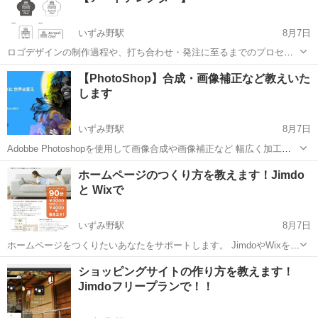
いずみ野駅
8月7日
ロゴデザインの制作過程や、打ち合わせ・発注に至るまでのプロセス
は、 デザイン会社によっても様々、また個別のデザイナーによっても
神奈川
横浜市
いずみ野駅
Illustrator
ロゴデザイン
【PhotoShop】合成・画像補正など教えいた
異なります。 デザイナーとのミーテイングに知識がなくて躊躇してし
します
まう。 そんな方をサポートす...
いずみ野駅
8月7日
Adobbe Photoshopを使用して画像合成や画像補正など 幅広く加工法
を教えいたします。 印刷入稿・看板出力など仕様に合わせたファイル
神奈川
横浜市
いずみ野駅
パソコン
Adobe
ホームページのつくり方を教えます！Jimdo
の作成方法もOKです。 クライアントから提供された素材を色調補正
と Wixで
して質感...
いずみ野駅
8月7日
ホームページをつくりたいあなたをサポートします。 JimdoやWixを活
用してあなたご自身で ホームページを運営してみませんか。 Web デ
神奈川
横浜市
いずみ野駅
パソコン
ショッピングサイトの作り方を教えます！
ザインの経験はないけど、大切な作品やビジネスを 公開する場所だか
Jimdoフリープランで！！
らこ...