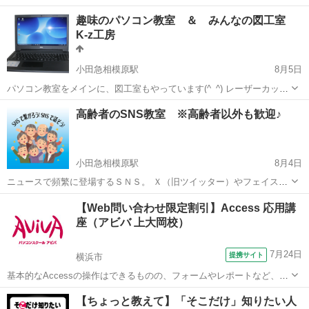
せんか？ ワード（Word）が、パソコンに入っていたけどこれって何？
神奈川
相模原市
小田急相模原駅
ワード
チラシ
趣味のパソコン教室 ＆ みんなの図工室
使ったことないんだけど、どうやってつかうの？ という方も多いは
K-z工房
ず。 ワー...
小田急相模原駅
8月5日
パソコン教室をメインに、図工室もやっています(^_^) レーザーカッタ
ー、３Ｄプリンタもあるので、パソコンと工作はもはや一緒にやるも
神奈川
相模原市
小田急相模原駅
その他
図工
高齢者のSNS教室 ※高齢者以外も歓迎♪
のという発想です。 その他にも電動糸ノコや、一般工具もたくさんあ
ります。 Wind...
小田急相模原駅
8月4日
ニュースで頻繁に登場するＳＮＳ。 Ｘ（旧ツイッター）やフェイスブ
ック、インスタグラムやティックトック。 最近では、テレビ番組や、
神奈川
相模原市
小田急相模原駅
その他
SNS
【Web問い合わせ限定割引】Access 応用講
野球中継などでも、 「（ＳＮＳで）メッセージを送ってください！」
座（アビバ 上大岡校）
なんて、やってます...
7月24日
提携サイト
横浜市
基本的なAccessの操作はできるものの、フォームやレポートなど、よ
り高度なデータベース作成を学びたい方にオススメの講座です。 ■学
神奈川
横浜市
アクセス
【ちょっと教えて】「そこだけ」知りたい人
習内容■ メインフォームとサブフォーム・順位のレポート・複数列の