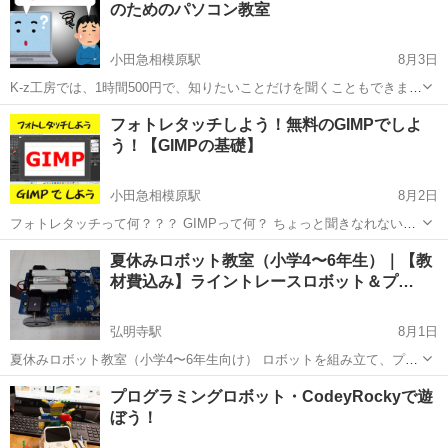
のためのパソコン教室
レポート・マクロ・リレー...
小田急相模原駅
8月3日
K-z工房では、1時間500円で、知りたいことだけを聞くこともできま
す。 「サイトに登録したいんだけど、途中までは行くのに、先に進め
神奈川
相模原市
小田急相模原駅
Windows総合
工房
フォトレタッチしよう！無料のGIMPでしよ
ない」 「エクセルは、だいたい分かるんだけど、vlook関数だけわから
う！【GIMPの基礎】
ない」 「ワ...
小田急相模原駅
8月2日
フォトレタッチって何？？？ GIMPって何？ ちょっと聞きなれない言
葉という方も多いと思います。 フォトレタッチとは、写真の編集や補
神奈川
相模原市
小田急相模原駅
Webデザイナー
GIMP
夏休みロボット教室（小学4〜6年生）｜【教
正のことを言います。 例えば、印刷業にいたとき、旅行の本を担当す
材費込み】ライントレースロボット＆プ…
ると、板前さ...
弘明寺駅
8月1日
夏休みロボット教室（小学4〜6年生向け） ロボットを組み立て、プロ
グラミングして、実際に走らせる体験講座です。 ▼ライントレースの
神奈川
横浜市
弘明寺駅
プログラミング
夏休み
プログラミングロボット・CodeyRockyで遊
短い動画はこちら https://youtu.be/co5L9v-THOc 初...
ぼう！