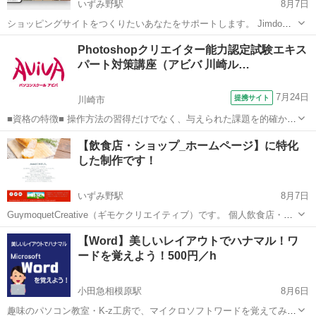
いずみ野駅
8月7日
ショッピングサイトをつくりたいあなたをサポートします。 Jimdoフ
リープラン（無償）で ショピングサイトを運営してみませんか。 オリ
神奈川
横浜市
いずみ野駅
パソコン
Wix
Photoshopクリエイター能力認定試験エキス
ジナル商品販売やコンテンツ制作販売を 手数料を抑えて収益を増やし
パート対策講座（アビバ 川崎ル…
たあなたをサポ...
7月24日
提携サイト
川崎市
■資格の特徴■ 操作方法の習得だけでなく、与えられた課題を的確かつ
スムーズに行う力が試されることが特長です。実践的なスキルを身に
神奈川
川崎市
Photoshop
【飲食店・ショップ_ホームページ】に特化
つけることができるため、多くの方が受験されています。 ■講座の特
した制作です！
徴■ Photoshopクリ...
いずみ野駅
8月7日
GuymoquetCreative（ギモケクリエイティブ）です。 個人飲食店・食
品販売SHOPのオーナー様にJimdoでサイト運営をおすすしています。
神奈川
横浜市
いずみ野駅
パソコン
ロゴデザイン
【Word】美しいレイアウトでハナマル！ワ
専門知識がくてもブログ更新するようにサイトを運営するコトができ
ードを覚えよう！500円／h
ます。...
小田急相模原駅
8月6日
趣味のパソコン教室・K-z工房で、マイクロソフトワードを覚えてみま