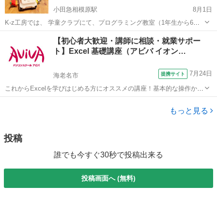
小田急相模原駅
8月1日
K-z工房では、 学童クラブにて、プログラミング教室（1年生から6年
生）の講師を 放課後デーサービスにて、パソコン教室（4歳～）の講
神奈川
相模原市
小田急相模原駅
プログラミング
工房
【初心者大歓迎・講師に相談・就業サポー
師を行っています。 「パソコンを楽しく使う」「パソコンを楽しく覚
ト】Excel 基礎講座（アビバ イオン…
える」を心掛けて教...
7月24日
提携サイト
海老名市
これからExcelを学びはじめる方にオススメの講座！基本的な操作から
関数やグラフ作成など、表計算ソフトであるExcelの醍醐味を学ぶ事が
神奈川
海老名市
エクセル
できる講座です。 ■学習内容■ 基本操作・印刷・ページ設定・書式設
もっと見る
定・効率の良いデー...
投稿
誰でも今すぐ30秒で投稿出来る
投稿画面へ (無料)