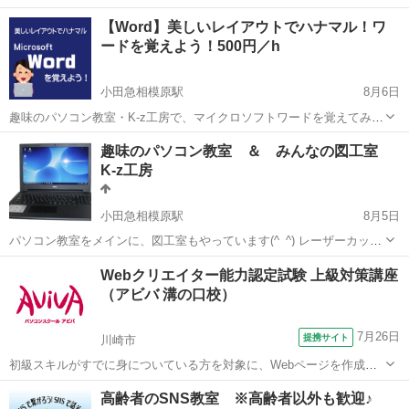
品販売SHOPのオーナー様にJimdoでサイト運営をおすすしています。
神奈川
横浜市
いずみ野駅
パソコン
ロゴデザイン
【Word】美しいレイアウトでハナマル！ワ
専門知識がくてもブログ更新するようにサイトを運営するコトができ
ードを覚えよう！500円／h
ます。...
小田急相模原駅
8月6日
趣味のパソコン教室・K-z工房で、マイクロソフトワードを覚えてみま
せんか？ ワード（Word）が、パソコンに入っていたけどこれって何？
神奈川
相模原市
小田急相模原駅
ワード
チラシ
趣味のパソコン教室 ＆ みんなの図工室
使ったことないんだけど、どうやってつかうの？ という方も多いは
K-z工房
ず。 ワー...
小田急相模原駅
8月5日
パソコン教室をメインに、図工室もやっています(^_^) レーザーカッタ
ー、３Ｄプリンタもあるので、パソコンと工作はもはや一緒にやるも
神奈川
相模原市
小田急相模原駅
その他
図工
Webクリエイター能力認定試験 上級対策講座
のという発想です。 その他にも電動糸ノコや、一般工具もたくさんあ
（アビバ 溝の口校）
ります。 Wind...
7月26日
提携サイト
川崎市
初級スキルがすでに身についている方を対象に、Webページを作成す
る際に重要なHTML4.01とCSSコードの記述スキルの上級レベルのみを
神奈川
川崎市
Webデザイナー
高齢者のSNS教室 ※高齢者以外も歓迎♪
学びます。Webクリエイター能力認定試験上級の取得が目指せます。