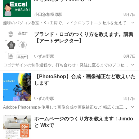
小田急相模原駅
8月7日
趣味のパソコン教室・K-z工房で、マイクロソフトエクセルを覚えてみ
ませんか？ エクセル（Excel）が、パソコンに入っていたけどこれっ
神奈川
相模原市
小田急相模原駅
エクセル
工房
ブランド・ロゴのつくり方を教えます。講習
て何？ 使ったことないんだけど、どうやってつかうの？ という方も多
【アートデレクター】
いはず。 ...
いずみ野駅
8月7日
ロゴデザインの制作過程や、打ち合わせ・発注に至るまでのプロセス
は、 デザイン会社によっても様々、また個別のデザイナーによっても
神奈川
横浜市
いずみ野駅
Illustrator
ロゴデザイン
【PhotoShop】合成・画像補正など教えいた
異なります。 デザイナーとのミーテイングに知識がなくて躊躇してし
します
まう。 そんな方をサポートす...
いずみ野駅
8月7日
Adobbe Photoshopを使用して画像合成や画像補正など 幅広く加工法
を教えいたします。 印刷入稿・看板出力など仕様に合わせたファイル
神奈川
横浜市
いずみ野駅
パソコン
Adobe
ホームページのつくり方を教えます！Jimdo
の作成方法もOKです。 クライアントから提供された素材を色調補正
と Wixで
して質感...