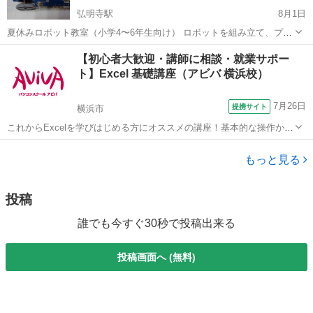
弘明寺駅
8月1日
夏休みロボット教室（小学4〜6年生向け） ロボットを組み立て、プロ
グラミングして、実際に走らせる体験講座です。 ▼ライントレースの
神奈川
横浜市
弘明寺駅
プログラミング
夏休み
【初心者大歓迎・講師に相談・就業サポー
短い動画はこちら https://youtu.be/co5L9v-THOc 初...
ト】Excel 基礎講座（アビバ 横浜校）
7月26日
提携サイト
横浜市
これからExcelを学びはじめる方にオススメの講座！基本的な操作から
関数やグラフ作成など、表計算ソフトであるExcelの醍醐味を学ぶ事が
神奈川
横浜市
エクセル
できる講座です。 ■学習内容■ 基本操作・印刷・ページ設定・書式設
もっと見る
定・効率の良いデー...
投稿
誰でも今すぐ30秒で投稿出来る
投稿画面へ (無料)