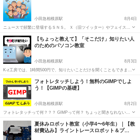
■学習内容■ CS...
小田急相模原駅
8月4日
ニュースで頻繁に登場するＳＮＳ。 Ｘ（旧ツイッター）やフェイスブ
ック、インスタグラムやティックトック。 最近では、テレビ番組や、
神奈川
相模原市
小田急相模原駅
その他
SNS
【ちょっと教えて】「そこだけ」知りたい人
野球中継などでも、 「（ＳＮＳで）メッセージを送ってください！」
のためのパソコン教室
なんて、やってます...
小田急相模原駅
8月3日
K-z工房では、1時間500円で、知りたいことだけを聞くこともできま
す。 「サイトに登録したいんだけど、途中までは行くのに、先に進め
神奈川
相模原市
小田急相模原駅
Windows総合
工房
フォトレタッチしよう！無料のGIMPでしよ
ない」 「エクセルは、だいたい分かるんだけど、vlook関数だけわから
う！【GIMPの基礎】
ない」 「ワ...
小田急相模原駅
8月2日
フォトレタッチって何？？？ GIMPって何？ ちょっと聞きなれない言
葉という方も多いと思います。 フォトレタッチとは、写真の編集や補
神奈川
相模原市
小田急相模原駅
Webデザイナー
GIMP
夏休みロボット教室（小学4〜6年生）｜【教
正のことを言います。 例えば、印刷業にいたとき、旅行の本を担当す
材費込み】ライントレースロボット＆プ…
ると、板前さ...