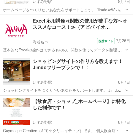
いずみ野駅
8月7日
ホームページをつくりたいあなたをサポートします。 JimdoやWixを活
用してあなたご自身で ホームページを運営してみませんか。 Web デ
神奈川
横浜市
いずみ野駅
パソコン
Excel 応用講座≪関数の使用が苦手な方へオ
ザインの経験はないけど、大切な作品やビジネスを 公開する場所だか
ススメなコース！≫（アビバ イオ…
らこ...
7月26日
提携サイト
海老名市
基本的なExcelの操作はできるものの、関数を使ってデータを整理した
り、見栄えや使いやすさなどの編集方法を学びたい方にオススメの講
神奈川
海老名市
エクセル
ショッピングサイトの作り方を教えます！
座です。 ■学習内容■ 応用的な関数（論理関数、情報関数、財務関
Jimdoフリープランで！！
数、文字列操作関数、日付/...
いずみ野駅
8月7日
ショッピングサイトをつくりたいあなたをサポートします。 Jimdoフ
リープラン（無償）で ショピングサイトを運営してみませんか。 オリ
神奈川
横浜市
いずみ野駅
パソコン
Wix
【飲食店・ショップ_ホームページ】に特化
ジナル商品販売やコンテンツ制作販売を 手数料を抑えて収益を増やし
した制作です！
たあなたをサポ...
いずみ野駅
8月7日
GuymoquetCreative（ギモケクリエイティブ）です。 個人飲食店・食