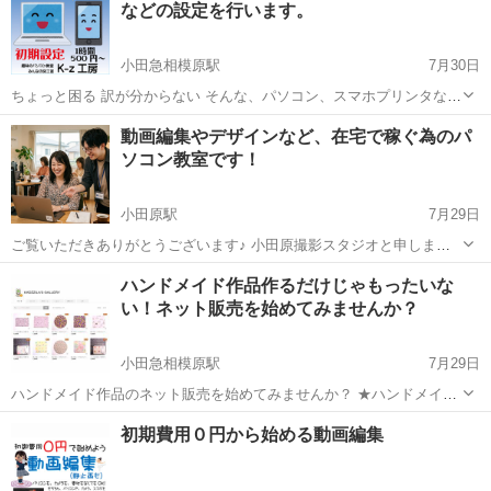
などの設定を行います。
レポート・マクロ・リレー...
小田急相模原駅
7月30日
ちょっと困る 訳が分からない そんな、パソコン、スマホプリンタなど
の設定を説明を交えながら行います。 １時間単位、500円で行います
神奈川
相模原市
小田急相模原駅
Windows総合
料金
動画編集やデザインなど、在宅で稼ぐ為のパ
ので、かかった時間だけの分かりやすい料金設定です。 わからないこ
ソコン教室です！
とがあっても、説...
小田原駅
7月29日
ご覧いただきありがとうございます♪ 小田原撮影スタジオと申しま
す。 当教室では、主に主婦の方を対象に動画編集ソフトの使い方をお
神奈川
小田原市
小田原駅
その他
動画編集
ハンドメイド作品作るだけじゃもったいな
伝えしています！ 【こんな人にオススメ！】 ・専業主婦だけど、子供
い！ネット販売を始めてみませんか？
の面倒を見な...
小田急相模原駅
7月29日
ハンドメイド作品のネット販売を始めてみませんか？ ★ハンドメイド
で作るのは好きなんだけど、作るばかりで作品が溜まってしまう。 ★
神奈川
相模原市
小田急相模原駅
その他
ハンドメイド
初期費用０円から始める動画編集
友人がハンドメイド作品を貰ってはくれるんだけど、材料費はくれな
い。 という声を、よ...