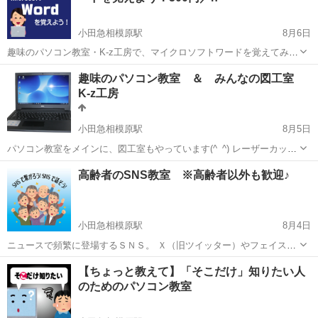
小田急相模原駅
8月6日
趣味のパソコン教室・K-z工房で、マイクロソフトワードを覚えてみま
せんか？ ワード（Word）が、パソコンに入っていたけどこれって何？
神奈川
相模原市
小田急相模原駅
ワード
チラシ
趣味のパソコン教室 ＆ みんなの図工室
使ったことないんだけど、どうやってつかうの？ という方も多いは
K-z工房
ず。 ワー...
小田急相模原駅
8月5日
パソコン教室をメインに、図工室もやっています(^_^) レーザーカッタ
ー、３Ｄプリンタもあるので、パソコンと工作はもはや一緒にやるも
神奈川
相模原市
小田急相模原駅
その他
図工
高齢者のSNS教室 ※高齢者以外も歓迎♪
のという発想です。 その他にも電動糸ノコや、一般工具もたくさんあ
ります。 Wind...
小田急相模原駅
8月4日
ニュースで頻繁に登場するＳＮＳ。 Ｘ（旧ツイッター）やフェイスブ
ック、インスタグラムやティックトック。 最近では、テレビ番組や、
神奈川
相模原市
小田急相模原駅
その他
SNS
【ちょっと教えて】「そこだけ」知りたい人
野球中継などでも、 「（ＳＮＳで）メッセージを送ってください！」
のためのパソコン教室
なんて、やってます...