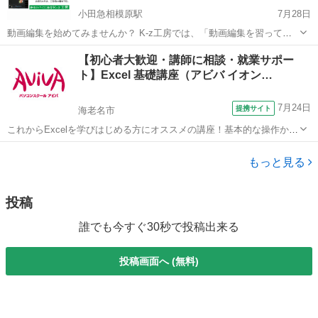
小田急相模原駅
7月28日
動画編集を始めてみませんか？ K-z工房では、「動画編集を習ってみ
たい！」という方が、日に日に増えています。 動画で一攫千金！とい
神奈川
相模原市
小田急相模原駅
その他
動画編集
【初心者大歓迎・講師に相談・就業サポー
う方も、 ちょっとだけ、試しでやってみたい。という方も歓迎
ト】Excel 基礎講座（アビバ イオン…
(⌒∇⌒)。 パソコンも...
7月24日
提携サイト
海老名市
これからExcelを学びはじめる方にオススメの講座！基本的な操作から
関数やグラフ作成など、表計算ソフトであるExcelの醍醐味を学ぶ事が
神奈川
海老名市
エクセル
できる講座です。 ■学習内容■ 基本操作・印刷・ページ設定・書式設
もっと見る
定・効率の良いデー...
投稿
誰でも今すぐ30秒で投稿出来る
投稿画面へ (無料)