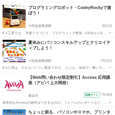
グラミングして、実際に走らせる体験講座です。 ▼ライントレースの
神奈川
横浜市
弘明寺駅
プログラミング
夏休み
プログラミングロボット・CodeyRockyで遊
短い動画はこちら https://youtu.be/co5L9v-THOc 初...
ぼう！
小田急相模原駅
8月1日
K-z工房では、 学童クラブにて、プログラミング教室（1年生から6年
生）の講師を 放課後デーサービスにて、パソコン教室（4歳～）の講
神奈川
相模原市
小田急相模原駅
プログラミング
工房
夏休みにパソコンスキルアップとクリエイテ
師を行っています。 「パソコンを楽しく使う」「パソコンを楽しく覚
ィブしよう！
える」を心掛けて教...
小田急相模原駅
7月31日
K-z工房は、小さなパソコン教室ですが、 たぶん、地域で一番いろん
な事ができるパソコン教室です。 プログラミングの入り口から、本格
神奈川
相模原市
小田急相模原駅
Windows総合
工房
【Web問い合わせ限定割引】Access 応用講
的なレベルまで。 3Dプリンタやレーザー加工機も使った工作（電動糸
座（アビバ 上大岡校）
ノコなどもあります...
7月24日
提携サイト
横浜市
基本的なAccessの操作はできるものの、フォームやレポートなど、よ
り高度なデータベース作成を学びたい方にオススメの講座です。 ■学
神奈川
横浜市
アクセス
ちょっと困る、パソコンやスマホ、プリンタ
習内容■ メインフォームとサブフォーム・順位のレポート・複数列の