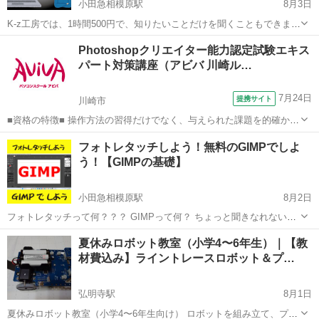
小田急相模原駅
8月3日
K-z工房では、1時間500円で、知りたいことだけを聞くこともできま
す。 「サイトに登録したいんだけど、途中までは行くのに、先に進め
神奈川
相模原市
小田急相模原駅
Windows総合
工房
Photoshopクリエイター能力認定試験エキス
ない」 「エクセルは、だいたい分かるんだけど、vlook関数だけわから
パート対策講座（アビバ 川崎ル…
ない」 「ワ...
7月24日
提携サイト
川崎市
■資格の特徴■ 操作方法の習得だけでなく、与えられた課題を的確かつ
スムーズに行う力が試されることが特長です。実践的なスキルを身に
神奈川
川崎市
Photoshop
フォトレタッチしよう！無料のGIMPでしよ
つけることができるため、多くの方が受験されています。 ■講座の特
う！【GIMPの基礎】
徴■ Photoshopクリ...
小田急相模原駅
8月2日
フォトレタッチって何？？？ GIMPって何？ ちょっと聞きなれない言
葉という方も多いと思います。 フォトレタッチとは、写真の編集や補
神奈川
相模原市
小田急相模原駅
Webデザイナー
GIMP
夏休みロボット教室（小学4〜6年生）｜【教
正のことを言います。 例えば、印刷業にいたとき、旅行の本を担当す
材費込み】ライントレースロボット＆プ…
ると、板前さ...
弘明寺駅
8月1日
夏休みロボット教室（小学4〜6年生向け） ロボットを組み立て、プロ