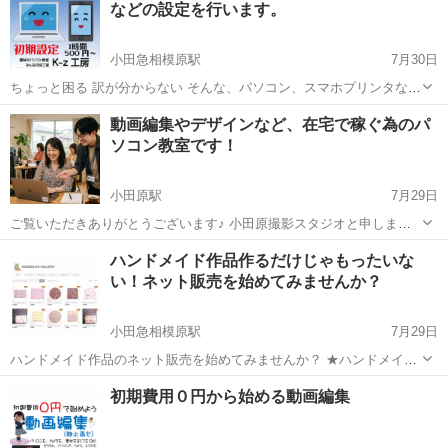
などの設定を行います。
レポート・マクロ・リレー...
小田急相模原駅
7月30日
ちょっと困る 訳が分からない そんな、パソコン、スマホプリンタなど
の設定を説明を交えながら行います。 １時間単位、500円で行います
神奈川
相模原市
小田急相模原駅
Windows総合
料金
動画編集やデザインなど、在宅で稼ぐ為のパ
ので、かかった時間だけの分かりやすい料金設定です。 わからないこ
ソコン教室です！
とがあっても、説...
小田原駅
7月29日
ご覧いただきありがとうございます♪ 小田原撮影スタジオと申しま
す。 当教室では、主に主婦の方を対象に動画編集ソフトの使い方をお
神奈川
小田原市
小田原駅
その他
動画編集
ハンドメイド作品作るだけじゃもったいな
伝えしています！ 【こんな人にオススメ！】 ・専業主婦だけど、子供
い！ネット販売を始めてみませんか？
の面倒を見な...
小田急相模原駅
7月29日
ハンドメイド作品のネット販売を始めてみませんか？ ★ハンドメイド
で作るのは好きなんだけど、作るばかりで作品が溜まってしまう。 ★
神奈川
相模原市
小田急相模原駅
その他
ハンドメイド
初期費用０円から始める動画編集
友人がハンドメイド作品を貰ってはくれるんだけど、材料費はくれな
い。 という声を、よ...