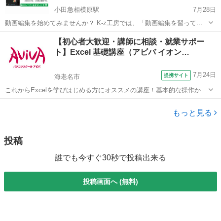
小田急相模原駅
7月28日
動画編集を始めてみませんか？ K-z工房では、「動画編集を習ってみ
たい！」という方が、日に日に増えています。 動画で一攫千金！とい
神奈川
相模原市
小田急相模原駅
その他
動画編集
【初心者大歓迎・講師に相談・就業サポー
う方も、 ちょっとだけ、試しでやってみたい。という方も歓迎
ト】Excel 基礎講座（アビバ イオン…
(⌒∇⌒)。 パソコンも...
7月24日
提携サイト
海老名市
これからExcelを学びはじめる方にオススメの講座！基本的な操作から
関数やグラフ作成など、表計算ソフトであるExcelの醍醐味を学ぶ事が
神奈川
海老名市
エクセル
できる講座です。 ■学習内容■ 基本操作・印刷・ページ設定・書式設
もっと見る
定・効率の良いデー...
投稿
誰でも今すぐ30秒で投稿出来る
投稿画面へ (無料)