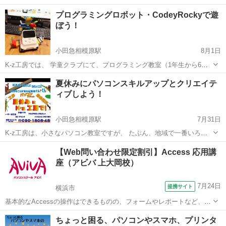
グラミングして、実際に走らせる体験講座です。 ▼ライントレースの
神奈川
横浜市
弘明寺駅
プログラミング
夏休み
プログラミングロボット・CodeyRockyで遊
短い動画はこちら https://youtu.be/co5L9v-THOc 初...
ぼう！
小田急相模原駅
8月1日
K-z工房では、 学童クラブにて、プログラミング教室（1年生から6年
生）の講師を 放課後デーサービスにて、パソコン教室（4歳～）の講
神奈川
相模原市
小田急相模原駅
プログラミング
工房
夏休みにパソコンスキルアップとクリエイテ
師を行っています。 「パソコンを楽しく使う」「パソコンを楽しく覚
ィブしよう！
える」を心掛けて教...
小田急相模原駅
7月31日
K-z工房は、小さなパソコン教室ですが、 たぶん、地域で一番いろん
な事ができるパソコン教室です。 プログラミングの入り口から、本格
神奈川
相模原市
小田急相模原駅
Windows総合
工房
【Web問い合わせ限定割引】Access 応用講
的なレベルまで。 3Dプリンタやレーザー加工機も使った工作（電動糸
座（アビバ 上大岡校）
ノコなどもあります...
7月24日
提携サイト
横浜市
基本的なAccessの操作はできるものの、フォームやレポートなど、よ
り高度なデータベース作成を学びたい方にオススメの講座です。 ■学
神奈川
横浜市
アクセス
ちょっと困る、パソコンやスマホ、プリンタ
習内容■ メインフォームとサブフォーム・順位のレポート・複数列の