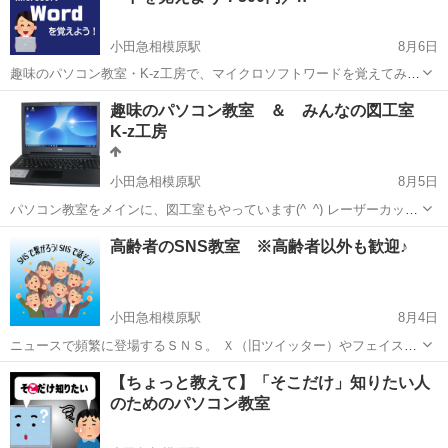
小田急相模原駅
8月6日
趣味のパソコン教室・K-z工房で、マイクロソフトワードを覚えてみま
せんか？ ワード（Word）が、パソコンに入っていたけどこれって何？
神奈川
相模原市
小田急相模原駅
ワード
チラシ
趣味のパソコン教室 ＆ みんなの図工室
使ったことないんだけど、どうやってつかうの？ という方も多いは
K-z工房
ず。 ワー...
小田急相模原駅
8月5日
パソコン教室をメインに、図工室もやっています(^_^) レーザーカッタ
ー、３Ｄプリンタもあるので、パソコンと工作はもはや一緒にやるも
神奈川
相模原市
小田急相模原駅
その他
図工
高齢者のSNS教室 ※高齢者以外も歓迎♪
のという発想です。 その他にも電動糸ノコや、一般工具もたくさんあ
ります。 Wind...
小田急相模原駅
8月4日
ニュースで頻繁に登場するＳＮＳ。 Ｘ（旧ツイッター）やフェイスブ
ック、インスタグラムやティックトック。 最近では、テレビ番組や、
神奈川
相模原市
小田急相模原駅
その他
SNS
【ちょっと教えて】「そこだけ」知りたい人
野球中継などでも、 「（ＳＮＳで）メッセージを送ってください！」
のためのパソコン教室
なんて、やってます...