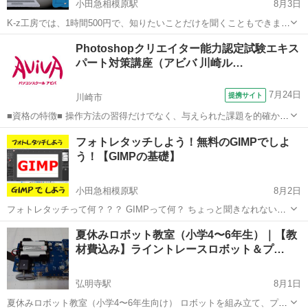
小田急相模原駅
8月3日
K-z工房では、1時間500円で、知りたいことだけを聞くこともできま
す。 「サイトに登録したいんだけど、途中までは行くのに、先に進め
神奈川
相模原市
小田急相模原駅
Windows総合
工房
Photoshopクリエイター能力認定試験エキス
ない」 「エクセルは、だいたい分かるんだけど、vlook関数だけわから
パート対策講座（アビバ 川崎ル…
ない」 「ワ...
7月24日
提携サイト
川崎市
■資格の特徴■ 操作方法の習得だけでなく、与えられた課題を的確かつ
スムーズに行う力が試されることが特長です。実践的なスキルを身に
神奈川
川崎市
Photoshop
フォトレタッチしよう！無料のGIMPでしよ
つけることができるため、多くの方が受験されています。 ■講座の特
う！【GIMPの基礎】
徴■ Photoshopクリ...
小田急相模原駅
8月2日
フォトレタッチって何？？？ GIMPって何？ ちょっと聞きなれない言
葉という方も多いと思います。 フォトレタッチとは、写真の編集や補
神奈川
相模原市
小田急相模原駅
Webデザイナー
GIMP
夏休みロボット教室（小学4〜6年生）｜【教
正のことを言います。 例えば、印刷業にいたとき、旅行の本を担当す
材費込み】ライントレースロボット＆プ…
ると、板前さ...
弘明寺駅
8月1日
夏休みロボット教室（小学4〜6年生向け） ロボットを組み立て、プロ