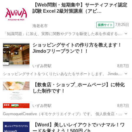
神奈川
横浜市
いずみ野駅
パソコン
【Web問割・短期集中】サーティファイ認定
ザインの経験はないけど、大切な作品やビジネスを 公開する場所だか
試験 Excel 2級対策講座（アビ…
らこ...
7月25日
提携サイト
海老名市
「知識問題」に加え、実際に関数やグラフを駆使した表を作成する
「実技問題」を解くことで、実践的な能力を証明できる資格制度の、2
神奈川
海老名市
エクセル
ショッピングサイトの作り方を教えます！
級対策講座です。
Jimdoフリープランで！！
いずみ野駅
8月7日
ショッピングサイトをつくりたいあなたをサポートします。 Jimdoフ
リープラン（無償）で ショピングサイトを運営してみませんか。 オリ
神奈川
横浜市
いずみ野駅
パソコン
Wix
【飲食店・ショップ_ホームページ】に特化
ジナル商品販売やコンテンツ制作販売を 手数料を抑えて収益を増やし
した制作です！
たあなたをサポ...
いずみ野駅
8月7日
GuymoquetCreative（ギモケクリエイティブ）です。 個人飲食店・食
品販売SHOPのオーナー様にJimdoでサイト運営をおすすしています。
神奈川
横浜市
いずみ野駅
パソコン
ロゴデザイン
【Word】美しいレイアウトでハナマル！ワ
専門知識がくてもブログ更新するようにサイトを運営するコトができ
ードを覚えよう！500円／h
ます。...