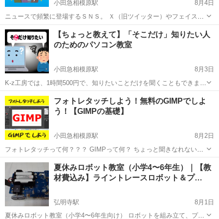
小田急相模原駅
8月4日
ニュースで頻繁に登場するＳＮＳ。 Ｘ（旧ツイッター）やフェイスブ
ック、インスタグラムやティックトック。 最近では、テレビ番組や、
神奈川
相模原市
小田急相模原駅
その他
SNS
【ちょっと教えて】「そこだけ」知りたい人
野球中継などでも、 「（ＳＮＳで）メッセージを送ってください！」
のためのパソコン教室
なんて、やってます...
小田急相模原駅
8月3日
K-z工房では、1時間500円で、知りたいことだけを聞くこともできま
す。 「サイトに登録したいんだけど、途中までは行くのに、先に進め
神奈川
相模原市
小田急相模原駅
Windows総合
工房
フォトレタッチしよう！無料のGIMPでしよ
ない」 「エクセルは、だいたい分かるんだけど、vlook関数だけわから
う！【GIMPの基礎】
ない」 「ワ...
小田急相模原駅
8月2日
フォトレタッチって何？？？ GIMPって何？ ちょっと聞きなれない言
葉という方も多いと思います。 フォトレタッチとは、写真の編集や補
神奈川
相模原市
小田急相模原駅
Webデザイナー
GIMP
夏休みロボット教室（小学4〜6年生）｜【教
正のことを言います。 例えば、印刷業にいたとき、旅行の本を担当す
材費込み】ライントレースロボット＆プ…
ると、板前さ...
弘明寺駅
8月1日
夏休みロボット教室（小学4〜6年生向け） ロボットを組み立て、プロ