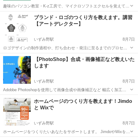
趣味のパソコン教室・K-z工房で、マイクロソフトエクセルを覚えてみ
ませんか？ エクセル（Excel）が、パソコンに入っていたけどこれっ
神奈川
相模原市
小田急相模原駅
エクセル
工房
ブランド・ロゴのつくり方を教えます。講習
て何？ 使ったことないんだけど、どうやってつかうの？ という方も多
【アートデレクター】
いはず。 ...
いずみ野駅
8月7日
ロゴデザインの制作過程や、打ち合わせ・発注に至るまでのプロセス
は、 デザイン会社によっても様々、また個別のデザイナーによっても
神奈川
横浜市
いずみ野駅
Illustrator
ロゴデザイン
【PhotoShop】合成・画像補正など教えいた
異なります。 デザイナーとのミーテイングに知識がなくて躊躇してし
します
まう。 そんな方をサポートす...
いずみ野駅
8月7日
Adobbe Photoshopを使用して画像合成や画像補正など 幅広く加工法
を教えいたします。 印刷入稿・看板出力など仕様に合わせたファイル
神奈川
横浜市
いずみ野駅
パソコン
Adobe
ホームページのつくり方を教えます！Jimdo
の作成方法もOKです。 クライアントから提供された素材を色調補正
と Wixで
して質感...
いずみ野駅
8月7日
ホームページをつくりたいあなたをサポートします。 JimdoやWixを活
用してあなたご自身で ホームページを運営してみませんか。 Web デ