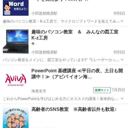
小田急相模原駅
8月6日
趣味のパソコン教室・K-z工房で、マイクロソフトワードを覚えてみま
せんか？ ワード（Word）が、パソコンに入っていたけどこれって何？
神奈川
相模原市
小田急相模原駅
ワード
チラシ
趣味のパソコン教室 ＆ みんなの図工室
使ったことないんだけど、どうやってつかうの？ という方も多いは
K-z工房
ず。 ワー...
小田急相模原駅
8月5日
パソコン教室をメインに、図工室もやっています(^_^) レーザーカッタ
ー、３Ｄプリンタもあるので、パソコンと工作はもはや一緒にやるも
神奈川
相模原市
小田急相模原駅
その他
図工
PowerPoint 基礎講座 ≪平日の夜、土日も開
のという発想です。 その他にも電動糸ノコや、一般工具もたくさんあ
講中！≫（アビバ イオン海…
ります。 Wind...
7月25日
提携サイト
海老名市
これからPowerPointを学びはじめる方にオススメの講座！基本的な操
作からアニメーションなど、プレゼンテーションソフトである
神奈川
海老名市
パワーポイント
高齢者のSNS教室 ※高齢者以外も歓迎♪
PowerPointの醍醐味を学ぶ事ができる講座です。 ■学習内容■ 基本操
作・テーマの設定...