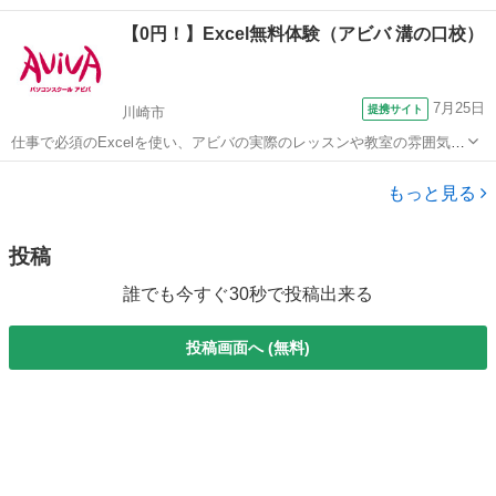
グラミングして、実際に走らせる体験講座です。 ▼ライントレースの
神奈川
横浜市
弘明寺駅
プログラミング
夏休み
【0円！】Excel無料体験（アビバ 溝の口校）
短い動画はこちら https://youtu.be/co5L9v-THOc 初...
7月25日
提携サイト
川崎市
仕事で必須のExcelを使い、アビバの実際のレッスンや教室の雰囲気を
無料で体験♪ グラフ作成やデータ集計や分析など、知っていると便利
神奈川
川崎市
エクセル
な機能やちょっとしたラク技など、あなたに合ったメニューを体験し
もっと見る
ていただけます！
投稿
誰でも今すぐ30秒で投稿出来る
投稿画面へ (無料)