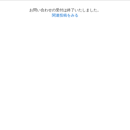
お問い合わせの受付は終了いたしました。
関連投稿をみる
初めての方へ
利用規約
プライバシーポリシー
プライバシー・ステートメント
健全化に資する運用方針
お問い合わせ
運営会社
サイトマップ
ご利用ガイド
フリーワードで探す
PC版で表示
都道府県選択
特定商取引法の表示
利用者情報の外部送信について
© 2011-
2026
Jmty, Inc.