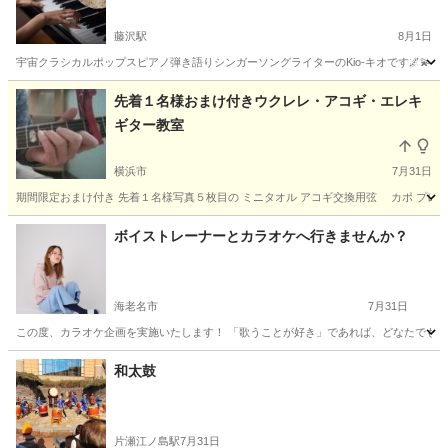
ン
藤沢駅
8月1日
宇宙クラシカルポップスピアノ弾き語りシンガーソングライターのKio-キオです🌌💫 
神奈川
藤沢市
藤沢駅
音楽
弾き語り
先着１名様おまけ付きウクレレ・アコギ・エレキ
ギター教室
横浜市
7月31日
期間限定おまけ付き 先着１名様写真５枚目の ミニタオル アコギ交換用弦 カポ プレゼン
神奈川
横浜市
ウクレレ
ボイストレーナーとカラオケへ行きませんか？
海老名市
7月31日
この度、カラオケ企画を実施いたします！ 「歌うことが好き」であれば、どなたでも参加可能
神奈川
海老名市
音楽
ボイトレ
和太鼓
片瀬江ノ島駅
7月31日