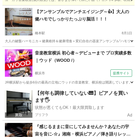
神奈川
横浜市
横浜駅
ピアノ
リモート
【アンサンブルでアンチエイジング～👍】大人の
健ハモでしっかりたっぷり脳活！！！
橋本駅
8月1日
大人の鍵盤ハーモニカ＋健康維持＆健康増進＋変幻自在の器楽アンサンブル”ハモリコ”＝
神奈川
相模原市
橋本駅
その他
鍵盤ハーモニカ
音楽教室横浜 初心者～デビューまで プロ実績多数
｜ウッド（WOOD /）
横浜市
提携サイト
JR横浜駅から徒歩6分の最高の立地にウッドの音楽教室、横浜校は開講しています。 開
神奈川
横浜市
ボーカル
【何年も調律していない🎹】ピアノを買い
ます🖐️
状態が悪くてもOK！最大限買取します
プリフラ
Ad
『感じるままに音にしてみませんか？あなたの宇
宙を音に-☆』湘南・横浜ピアノ／弾き語りレッス