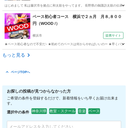
はじめまして 私は藤沢市を拠点に和太鼓をやってます。 長野県の御諏訪太鼓の伝承チー
神奈川
藤沢市
片瀬江ノ島駅
和太鼓
太鼓
ベース初心者コース 横浜で２ヵ月 月８,８００
円（WOOD /）
横浜市
提携サイト
★ベース初心者なので不安だ− ★初めてのベースは何からやればいいのー ★早くバンド
神奈川
横浜市
ベース
もっと見る
ページTOPへ
お探しの投稿が見つからなかった方
ご希望の条件を登録するだけで、新着情報をいち早くお届け出来ま
す。
神奈川県
教室・スクール
音楽
ベース
選択中の条件