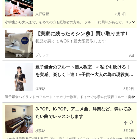
東戸塚駅
8月3日
小学生から大人まで、初めての方も経験者の方も。 フルートに興味がある方、ステージで
神奈川
横浜市
東戸塚駅
フルート
大人
【実家に残ったミシン🏠】買い取ります❗️
状態が悪くてもOK！最大限買取します
プリフラ
Ad
逗子鎌倉のフルート個人教室 « 私でも吹ける！
を実感、楽しく上達！»子供〜大人の為の現役奏者
によるレッスン♪ てるみフルート教室
逗子駅
8月2日
逗子鎌倉ハイランドのフルート・オカリナ教室。ドイツでも学んだ現役フルート奏者が、
神奈川
逗子市
逗子駅
フルート
先生
J-POP、K-POP、アニメ曲、洋楽など、弾いてみ
たい曲でレッスンします
横浜駅
8月2日
ユーカリ音楽教室(個人教室)では、皆さまが弾いてみたい曲（アニメやk-pop、映画音楽