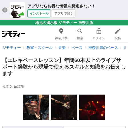
アプリならお得な情報を見逃さない！
インストール
アプリで開く
地元の掲示板 ジモティー 神奈川版
神奈川県
検索
ログイン
投稿
ジモティー
教室・スクール
音楽
ベース
神奈川県のベース
川
【エレキベースレッスン】年間60本以上のライブサ
ポート経験から現場で使えるスキルと知識をお伝えし
ます
投稿ID: 1p1978