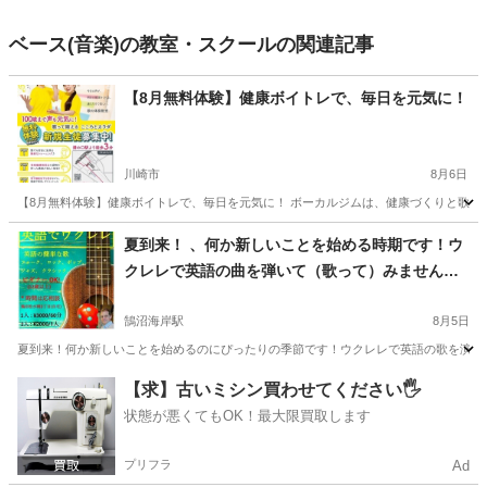
ベース(音楽)の教室・スクールの関連記事
【8月無料体験】健康ボイトレで、毎日を元気に！
川崎市
8月6日
【8月無料体験】健康ボイトレで、毎日を元気に！ ボーカルジムは、健康づくりと歌唱力
神奈川
川崎市
ボーカル
夏到来！ 、何か新しいことを始める時期です！ウ
クレレで英語の曲を弾いて（歌って）みません
か？ウクレレを演奏する準備をしましょう! 新しい
楽譜が多数用意されています!ウクレレ **英語のネ
鵠沼海岸駅
8月5日
イティブスピーカーと一緒にウクレレで**英語の歌
夏到来！何か新しいことを始めるのにぴったりの季節です！ウクレレで英語の歌を演奏（
を学びましょう！
神奈川
藤沢市
鵠沼海岸駅
ウクレレ
ネイティブスピーカー
【求】古いミシン買わせてください🖐️
状態が悪くてもOK！最大限買取します
プリフラ
Ad