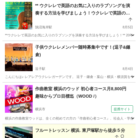
** ウクレレで英語のお気に入りのラブソングを演
奏する方法を学びましょう！ウクレレで英語のお
気に入りのラブソングを演奏する方法を学びまし
ょう！**英語のネイティブスピーカーと一緒にウク
鵠沼海岸駅
8月5日
レレで英語の歌を学びましょう！**
**ウクレレで英語のお気に入りのラブソングを演奏する方法を学びましょう！** 20年
神奈川
藤沢市
鵠沼海岸駅
ウクレレ
ネイティブスピーカー
子供ウクレレメンバー随時募集中です！(逗子&鎌
倉)
逗子駅
8月4日
こんにちは♪ レアレアウクレレガーデンです。 逗子・鎌倉・葉山・横浜・横須賀を中心
神奈川
逗子市
逗子駅
ウクレレ
葉山
作曲教室 横浜のウッド 初心者コース月8,800円
趣味からプロ目標迄（WOOD /）
横浜市
提携サイト
横浜の作曲教室ウッドは、全くの初めての方の『作曲初心者コース』、社会人・学生さんが
神奈川
横浜市
その他
フルートレッスン 横浜. 東戸塚駅から徒歩５分